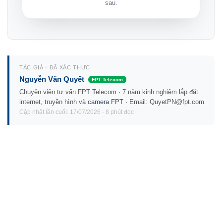
sau.
TÁC GIẢ · ĐÃ XÁC THỰC
Nguyễn Văn Quyết
FPT Telecom
Chuyên viên tư vấn FPT Telecom · 7 năm kinh nghiệm lắp đặt
internet, truyền hình và
camera FPT
· Email: QuyetPN@fpt.com
Cập nhật lần cuối: 17/07/2026 · 8 phút đọc