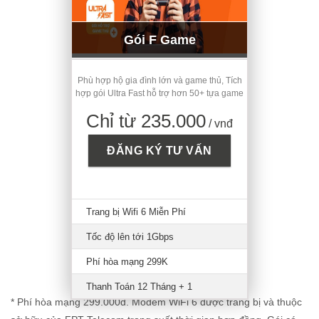
Gói F Game
Phù hợp hộ gia đình lớn và game thủ, Tích
hợp gói Ultra Fast hỗ trợ hơn 50+ tựa game
Chỉ từ 235.000
/ vnđ
ĐĂNG KÝ TƯ VẤN
Trang bị Wifi 6 Miễn Phí
Tốc độ lên tới 1Gbps
Phí hòa mạng 299K
Thanh Toán 12 Tháng + 1
* Phí hòa mạng 299.000đ. Modem WiFi 6 được trang bị và thuộc