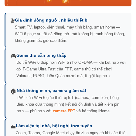
Gia đình đông người, nhiều thiết bị
🎬
Smart TV, laptop, điện thoại, máy tính bảng, smart home —
WiFi 6 phục vụ tất cả đồng thời mà không bị tranh băng thông,
không giảm tốc giờ cao điểm.
Game thủ cần ping thấp
🎮
Độ trễ WiFi 6 thấp hơn WiFi 5 nhờ OFDMA — khi kết hợp với
gói F-Game Ultra Fast của FPT, game thủ có thể chơi
Valorant, PUBG, Liên Quân mượt mà, ít giật lag hơn.
Nhà thông minh, camera giám sát
🏠
TWT của WiFi 6 giúp thiết bị IoT (camera, cảm biến, bóng
đèn, khóa cửa thông minh) kết nối ổn định và tiết kiệm pin
hơn — phù hợp với
camera FPT
và hệ thống iHome.
Làm việc tại nhà, hội nghị trực tuyến
💼
Zoom, Teams, Google Meet chạy ổn định ngay cả khi các thiết