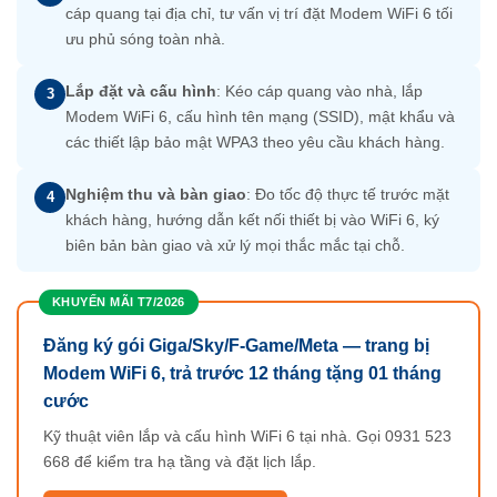
cáp quang tại địa chỉ, tư vấn vị trí đặt Modem WiFi 6 tối
ưu phủ sóng toàn nhà.
Lắp đặt và cấu hình
: Kéo cáp quang vào nhà, lắp
3
Modem WiFi 6, cấu hình tên mạng (SSID), mật khẩu và
các thiết lập bảo mật WPA3 theo yêu cầu khách hàng.
Nghiệm thu và bàn giao
: Đo tốc độ thực tế trước mặt
4
khách hàng, hướng dẫn kết nối thiết bị vào WiFi 6, ký
biên bản bàn giao và xử lý mọi thắc mắc tại chỗ.
KHUYẾN MÃI T7/2026
Đăng ký gói Giga/Sky/F-Game/Meta — trang bị
Modem WiFi 6, trả trước 12 tháng tặng 01 tháng
cước
Kỹ thuật viên lắp và cấu hình WiFi 6 tại nhà. Gọi 0931 523
668 để kiểm tra hạ tầng và đặt lịch lắp.