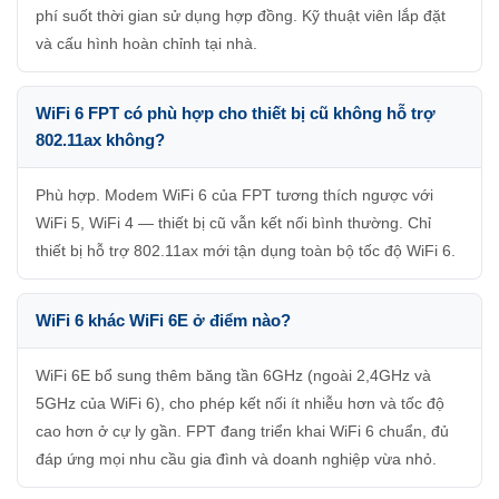
phí suốt thời gian sử dụng hợp đồng. Kỹ thuật viên lắp đặt
và cấu hình hoàn chỉnh tại nhà.
WiFi 6 FPT có phù hợp cho thiết bị cũ không hỗ trợ
802.11ax không?
Phù hợp. Modem WiFi 6 của FPT tương thích ngược với
WiFi 5, WiFi 4 — thiết bị cũ vẫn kết nối bình thường. Chỉ
thiết bị hỗ trợ 802.11ax mới tận dụng toàn bộ tốc độ WiFi 6.
WiFi 6 khác WiFi 6E ở điểm nào?
WiFi 6E bổ sung thêm băng tần 6GHz (ngoài 2,4GHz và
5GHz của WiFi 6), cho phép kết nối ít nhiễu hơn và tốc độ
cao hơn ở cự ly gần. FPT đang triển khai WiFi 6 chuẩn, đủ
đáp ứng mọi nhu cầu gia đình và doanh nghiệp vừa nhỏ.