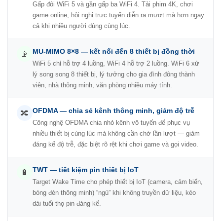
Gấp đôi WiFi 5 và gần gấp ba WiFi 4. Tải phim 4K, chơi
game online, hội nghị trực tuyến diễn ra mượt mà hơn ngay
cả khi nhiều người dùng cùng lúc.
MU-MIMO 8×8 — kết nối đến 8 thiết bị đồng thời
📡
WiFi 5 chỉ hỗ trợ 4 luồng, WiFi 4 hỗ trợ 2 luồng. WiFi 6 xử
lý song song 8 thiết bị, lý tưởng cho gia đình đông thành
viên, nhà thông minh, văn phòng nhiều máy tính.
OFDMA — chia sẻ kênh thông minh, giảm độ trễ
🔀
Công nghệ OFDMA chia nhỏ kênh vô tuyến để phục vụ
nhiều thiết bị cùng lúc mà không cần chờ lần lượt — giảm
đáng kể độ trễ, đặc biệt rõ rệt khi chơi game và gọi video.
TWT — tiết kiệm pin thiết bị IoT
🔋
Target Wake Time cho phép thiết bị IoT (camera, cảm biến,
bóng đèn thông minh) “ngủ” khi không truyền dữ liệu, kéo
dài tuổi thọ pin đáng kể.