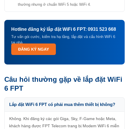
thường nhưng ở chuẩn WiFi 5 hoặc WiFi 4.
Hotline đăng ký lắp đặt WiFi 6 FPT: 0931 523 668
Tư vấn gói cước, kiểm tra hạ tầng, lắp đặt và cấu hình WiFi 6
tại nhà.
ĐĂNG KÝ NGAY
Câu hỏi thường gặp về lắp đặt WiFi
6 FPT
Lắp đặt WiFi 6 FPT có phải mua thêm thiết bị không?
Không. Khi đăng ký các gói Giga, Sky, F-Game hoặc Meta,
khách hàng được FPT Telecom trang bị Modem WiFi 6 miễn