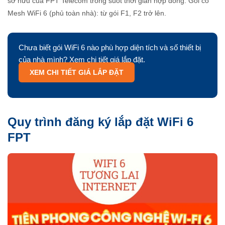
sở hữu của FPT Telecom trong suốt thời gian hợp đồng. Gói có
Mesh WiFi 6 (phủ toàn nhà): từ gói F1, F2 trở lên.
Chưa biết gói WiFi 6 nào phù hợp diện tích và số thiết bị
của nhà mình? Xem chi tiết giá lắp đặt.
XEM CHI TIẾT GIÁ LẮP ĐẶT
Quy trình đăng ký lắp đặt WiFi 6
FPT