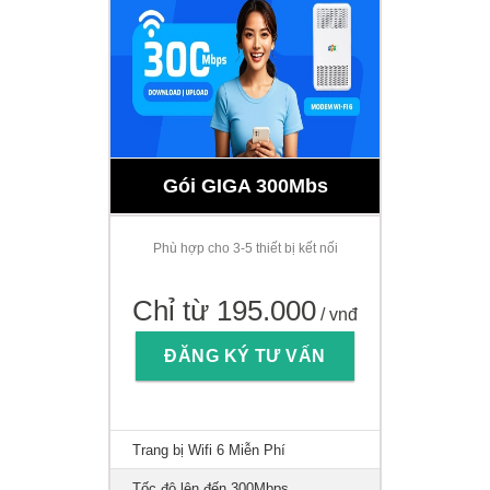
Gói GIGA 300Mbs
Phù hợp cho 3-5 thiết bị kết nối
Chỉ từ 195.000
/ vnđ
ĐĂNG KÝ TƯ VẤN
Trang bị Wifi 6 Miễn Phí
Tốc độ lên đến 300Mbps