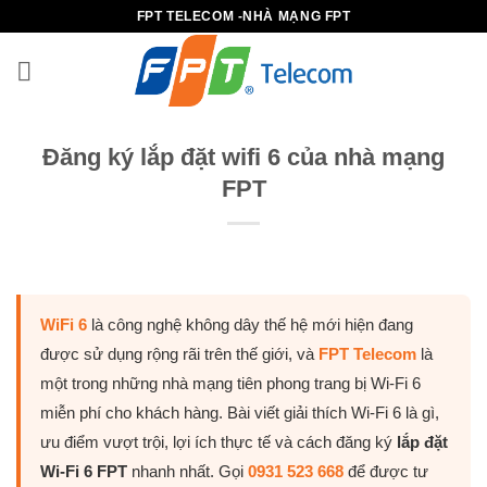
B
FPT TELECOM -NHÀ MẠNG FPT
ỏ
q
u
a
n
Đăng ký lắp đặt wifi 6 của nhà mạng
ộ
FPT
i
d
u
n
g
WiFi 6
là công nghệ không dây thế hệ mới hiện đang
được sử dụng rộng rãi trên thế giới, và
FPT Telecom
là
một trong những nhà mạng tiên phong trang bị Wi-Fi 6
miễn phí cho khách hàng. Bài viết giải thích Wi-Fi 6 là gì,
ưu điểm vượt trội, lợi ích thực tế và cách đăng ký
lắp đặt
Wi-Fi 6 FPT
nhanh nhất. Gọi
0931 523 668
để được tư