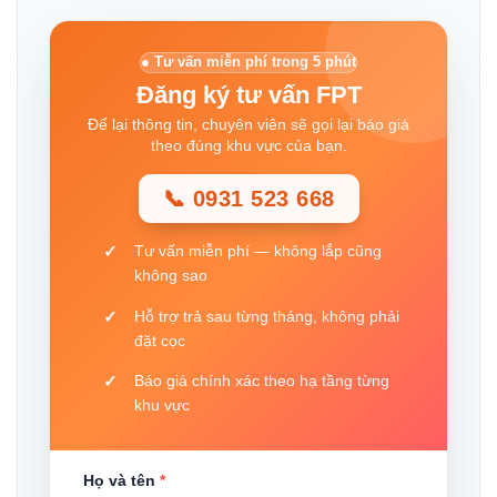
● Tư vấn miễn phí trong 5 phút
Đăng ký tư vấn FPT
Để lại thông tin, chuyên viên sẽ gọi lại báo giá
theo đúng khu vực của bạn.
📞 0931 523 668
Tư vấn miễn phí — không lắp cũng
không sao
Hỗ trợ trả sau từng tháng, không phải
đặt cọc
Báo giá chính xác theo hạ tầng từng
khu vực
Họ và tên
*