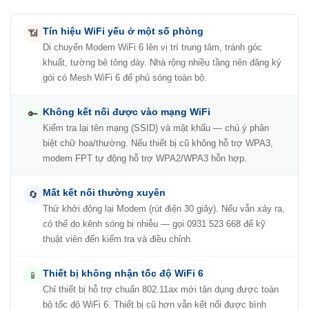
Tín hiệu WiFi yếu ở một số phòng
📶
Di chuyển Modem WiFi 6 lên vị trí trung tâm, tránh góc
khuất, tường bê tông dày. Nhà rộng nhiều tầng nên đăng ký
gói có Mesh WiFi 6 để phủ sóng toàn bộ.
Không kết nối được vào mạng WiFi
🔑
Kiểm tra lại tên mạng (SSID) và mật khẩu — chú ý phân
biệt chữ hoa/thường. Nếu thiết bị cũ không hỗ trợ WPA3,
modem FPT tự động hỗ trợ WPA2/WPA3 hỗn hợp.
Mất kết nối thường xuyên
🔄
Thử khởi động lại Modem (rút điện 30 giây). Nếu vẫn xảy ra,
có thể do kênh sóng bị nhiễu — gọi 0931 523 668 để kỹ
thuật viên đến kiểm tra và điều chỉnh.
Thiết bị không nhận tốc độ WiFi 6
📱
Chỉ thiết bị hỗ trợ chuẩn 802.11ax mới tận dụng được toàn
bộ tốc độ WiFi 6. Thiết bị cũ hơn vẫn kết nối được bình