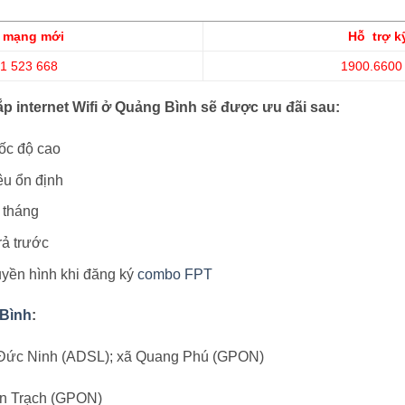
t mạng mới
Hỗ trợ k
1 523 668
1900.6600
p internet Wifi ở Quảng Bình sẽ được ưu đãi sau:
tốc độ cao
êu ổn định
 tháng
rả trước
uyền hình khi đăng ký
combo FPT
Bình
:
 Đức Ninh (ADSL); xã Quang Phú (GPON)
ân Trạch (GPON)