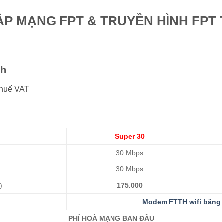
ẮP MẠNG FPT & TRUYỀN HÌNH FPT
nh
thuế VAT
Super 30
30 Mbps
30 Mbps
)
175.000
Modem FTTH wifi băng 
PHÍ HOÀ MẠNG BAN ĐẦU