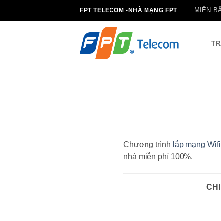
Bỏ
MIỀN B
FPT TELECOM -NHÀ MẠNG FPT
qua
nội
dung
TR
Chương trình
lắp mạng Wif
nhà miễn phí 100%.
CHI