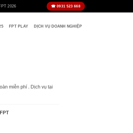
FPT 2026
☎ 0931 523 668
25
FPT PLAY
DỊCH VỤ DOANH NGHIỆP
àn miễn phí . Dịch vụ tại
 FPT