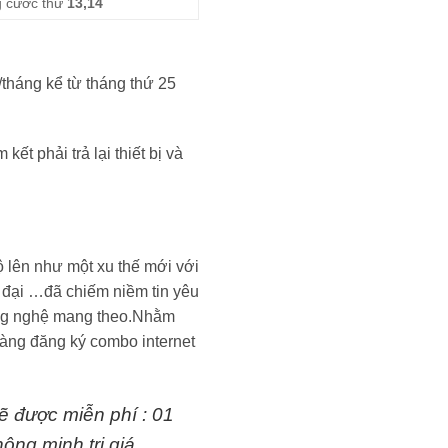
g cước thứ
13,14
tháng kể từ tháng thứ 25
t phải trả lại thiết bị và
 lên như một xu thế mới với
 đại …đã chiếm niềm tin yêu
ông nghệ mang theo.Nhằm
hàng đăng ký combo internet
ẽ được miễn phí : 01
ông minh trị giá