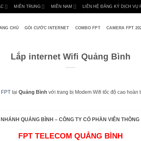
ẮC
MIỀN TRUNG
MIỀN NAM
LIÊN HỆ ĐĂNG KÝ DỊCH VỤ 
ANG CHỦ
GÓI CƯỚC INTERNET
COMBO FPT
CAMERA FPT 20
Lắp internet Wifi Quảng Bình
i FPT
tại
Quảng Bình
với trang bị Modem Wifi tốc độ cao hoàn to
 NHÁNH QUẢNG BÌNH – CÔNG TY CỔ PHẦN VIỄN THÔNG
FPT TELECOM QUẢNG BÌNH