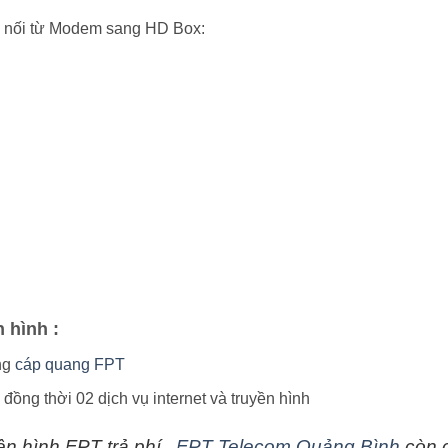
 nối từ Modem sang HD Box:
n hình :
ng
cáp quang FPT
ồng thời 02 dịch vụ internet và truyền hình
ền hình FPT trả phí ,
FPT Telecom Quảng Bình
còn c