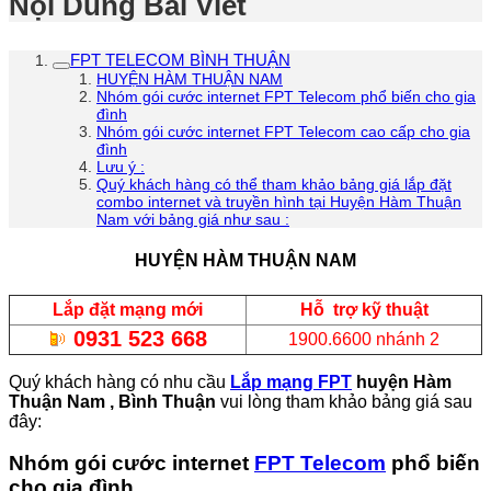
Nội Dung Bài Viết
FPT TELECOM BÌNH THUẬN
HUYỆN HÀM THUẬN NAM
Nhóm gói cước internet FPT Telecom phổ biến cho gia
đình
Nhóm gói cước internet FPT Telecom cao cấp cho gia
đình
Lưu ý :
Quý khách hàng có thể tham khảo bảng giá lắp đặt
combo internet và truyền hình tại Huyện Hàm Thuận
Nam với bảng giá như sau :
HUYỆN HÀM THUẬN NAM
Lắp đặt mạng mới
Hỗ trợ kỹ thuật
0931 523 668
1900.6600 nhánh 2
Quý khách hàng có nhu cầu
Lắp mạng FPT
huyện Hàm
Thuận Nam , Bình Thuận
vui lòng tham khảo bảng giá sau
đây:
Nhóm gói cước internet
FPT Telecom
phổ biến
cho gia đình