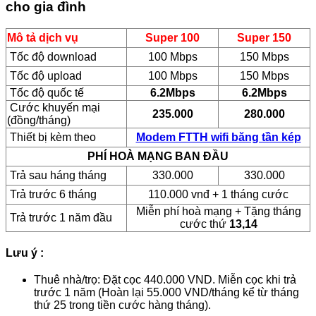
cho gia đình
Mô tả dịch vụ
Super 100
Super 150
Tốc độ download
100 Mbps
150 Mbps
Tốc độ upload
100 Mbps
150 Mbps
Tốc độ quốc tế
6.2Mbps
6.2Mbps
Cước khuyến mại
235.000
280.000
(đồng/tháng)
Thiết bị kèm theo
Modem FTTH wifi băng tần kép
PHÍ HOÀ MẠNG BAN ĐẦU
Trả sau háng tháng
330.000
330.000
Trả trước 6 tháng
110.000 vnđ + 1 tháng cước
Miễn phí hoà mạng + Tặng tháng
Trả trước 1 năm đầu
cước thứ
13,14
Lưu ý :
Thuê nhà/trọ: Đặt cọc 440.000 VND. Miễn cọc khi trả
trước 1 năm (Hoàn lại 55.000 VND/tháng kể từ tháng
thứ 25 trong tiền cước hàng tháng).