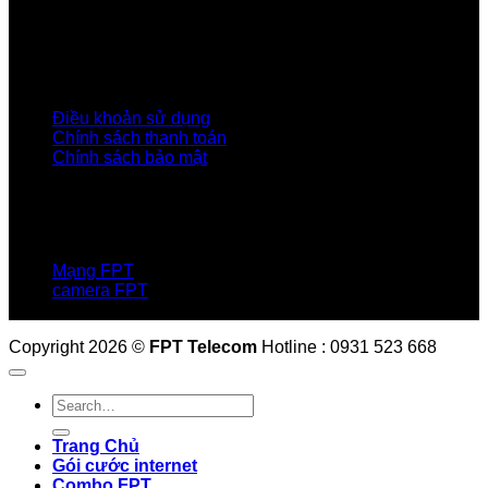
Khách hàng Đối tác
Tuyển dụng
Tập đoàn FPT
Điều Khoản, Chính Sách
Điều khoản sử dụng
Chính sách thanh toán
Chính sách bảo mật
LIÊN HỆ
Hotline:0931 523 668
Báo hỏng :
1900 6600
Mạng FPT
camera FPT
Email: QuyetPN@fpt.com
Copyright 2026 ©
FPT Telecom
Hotline : 0931 523 668
Trang Chủ
Gói cước internet
Combo FPT