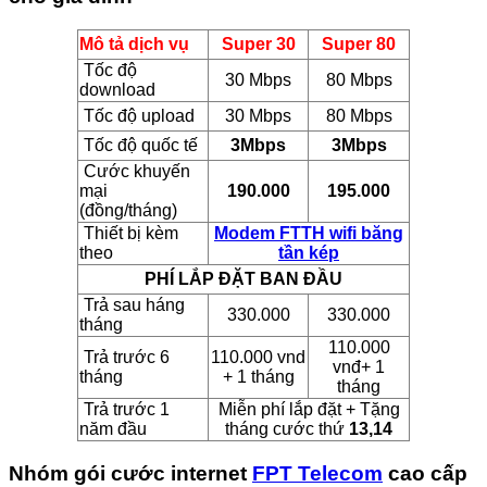
Mô tả dịch vụ
Super 30
Super 80
Tốc độ
30 Mbps
80 Mbps
download
Tốc độ upload
30 Mbps
80 Mbps
Tốc độ quốc tế
3Mbps
3Mbps
Cước khuyến
mại
190.000
195.000
(đồng/tháng)
Thiết bị kèm
Modem FTTH wifi băng
theo
tần kép
PHÍ LẮP ĐẶT BAN ĐẦU
Trả sau háng
330.000
330.000
tháng
110.000
Trả trước 6
110.000 vnd
vnđ+ 1
tháng
+ 1 tháng
tháng
Trả trước 1
Miễn phí lắp đặt + Tặng
năm đầu
tháng cước thứ
13,14
Nhóm gói cước internet
FPT Telecom
cao cấp