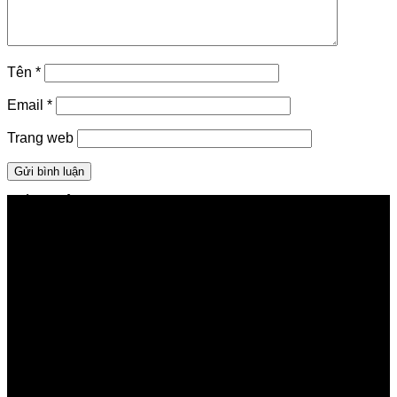
Tên
*
Email
*
Trang web
GIỚI THIỆU FPT TELECOM
Công ty Cổ phần Viễn thông FPT
Tầng 9, Block A, FPT Tower 10 Phạm Văn Bạch, Cầu
Giấy, Hà Nội
Về Chúng Tôi
Giới thiệu FPT
Liên kết Thành viên