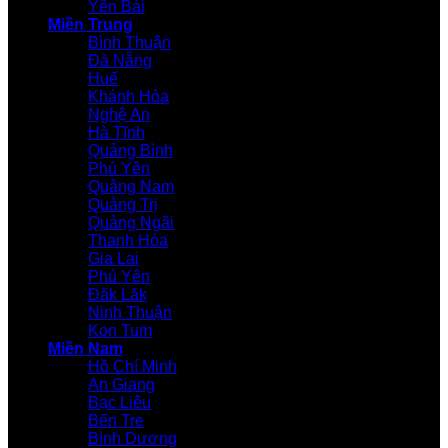
Yên Bái
Miền Trung
Bình Thuận
Đà Nẵng
Huế
Khánh Hòa
Nghệ An
Hà Tĩnh
Quảng Bình
Phú Yên
Quảng Nam
Quảng Trị
Quảng Ngãi
Thanh Hóa
Gia Lai
Phú Yên
Đăk Lăk
Ninh Thuận
Kon Tum
Miền Nam
Hồ Chí Minh
An Giang
Bạc Liêu
Bến Tre
Bình Dương