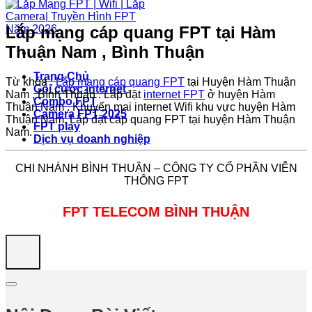
Lắp mạng cáp quang FPT tại Hàm
Thuận Nam , Bình Thuận
Trang Chủ
Từ khóa :
Lắp mạng cáp quang FPT
tại Huyện Hàm Thuận
Gói cước internet
Nam , Bình Thuận . Lắp đặt
internet FPT
ở huyện Hàm
Combo FPT
Thuận Nam . Khuyến mại internet Wifi khu vực huyện Hàm
Camera FPT 2025
Thuận Nam. Lắp đặt cáp quang FPT tại huyện Hàm Thuận
FPT play
Nam.
Dịch vụ doanh nghiệp
CHI NHÁNH BÌNH THUẬN – CÔNG TY CỔ PHẦN VIỄN
THÔNG FPT
FPT TELECOM BÌNH THUẬN