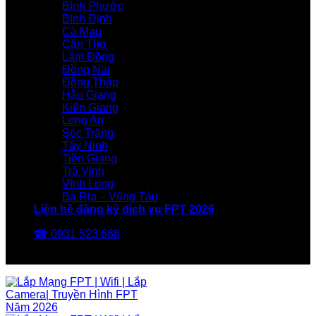
Bình Phước
Bình Định
Cà Mau
Cần Thơ
Lâm Đồng
Đồng Nai
Đồng Tháp
Hậu Giang
Kiên Giang
Long An
Sóc Trăng
Tây Ninh
Tiền Giang
Trà Vinh
Vĩnh Long
Bà Rịa – Vũng Tàu
Liên hệ đăng ký dịch vụ FPT 2026
☎ 0931 523 668
FPT Telecom -Nhà Mạng FPT