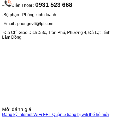
0931 523 668
–
Điện Thoại :
-Bộ phận : Phòng kinh doanh
-Email : phongnv6@fpt.com
-Địa Chỉ Giao Dịch :38c, Trần Phú, Phường 4, Đà Lạt , tỉnh
Lâm Đồng
Mời đánh giá
Đăng ký internet WiFi FPT Quận 5 trang bị wifi thế hệ mới