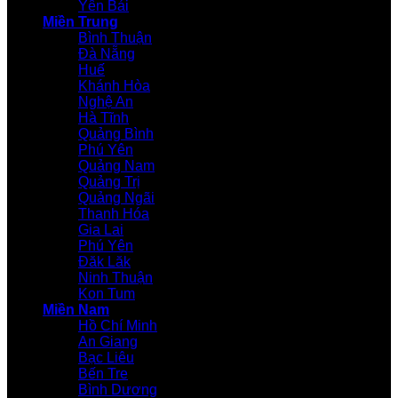
Yên Bái
Miền Trung
Bình Thuận
Đà Nẵng
Huế
Khánh Hòa
Nghệ An
Hà Tĩnh
Quảng Bình
Phú Yên
Quảng Nam
Quảng Trị
Quảng Ngãi
Thanh Hóa
Gia Lai
Phú Yên
Đăk Lăk
Ninh Thuận
Kon Tum
Miền Nam
Hồ Chí Minh
An Giang
Bạc Liêu
Bến Tre
Bình Dương