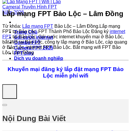
Lắp mạng FPT Bảo Lộc – Lâm Đồng
Từ khóa:
Lắp mạng FPT
Bảo Lộc – Lâm Đồng.Lắp mạng
FPT tại Bảo Lộc .FPT Thành Phố Bảo Lộc Đăng ký
internet
Trang Chủ
FPT
tại Bảo Lộc. Gói cước internet khuyến mại ở Bảo Lộc,
Gói cước internet
bắt Wifi tại Bảo Lộc, công ty lắp mạng ở Bảo Lộc, cáp quang
Combo FPT
ở Bảo Lộc, internet FPT Bảo Lộc. Bắt mạng wifi FPT Bảo
Camera FPT 2025
Lộc, Lâm Đồng
FPT play
Dịch vụ doanh nghiệp
Khuyến mại đăng ký lắp đặt mạng FPT Bảo
Lộc miễn phí wifi
Nội Dung Bài Viết