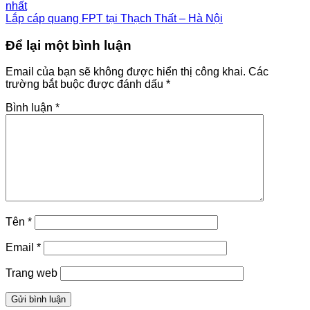
nhất
Lắp cáp quang FPT tại Thạch Thất – Hà Nội
Để lại một bình luận
Email của bạn sẽ không được hiển thị công khai.
Các
trường bắt buộc được đánh dấu
*
Bình luận
*
Tên
*
Email
*
Trang web