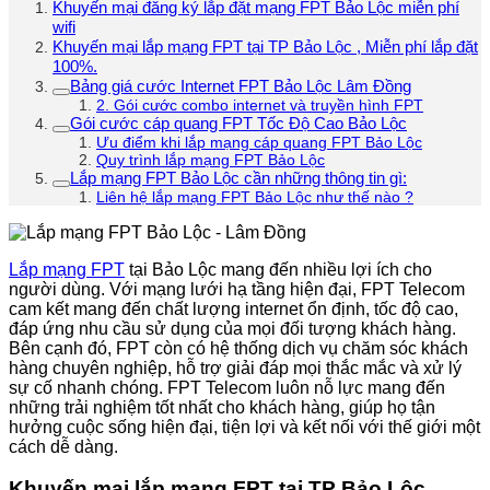
Khuyến mại đăng ký lắp đặt mạng FPT Bảo Lộc miễn phí
wifi
Khuyến mại lắp mạng FPT tại TP Bảo Lộc , Miễn phí lắp đặt
100%.
Bảng giá cước Internet FPT Bảo Lộc Lâm Đồng
2. Gói cước combo internet và truyền hình FPT
Gói cước cáp quang FPT Tốc Độ Cao Bảo Lộc
Ưu điểm khi lắp mạng cáp quang FPT Bảo Lộc
Quy trình lắp mạng FPT Bảo Lộc
Lắp mạng FPT Bảo Lộc cần những thông tin gì:
Liên hệ lắp mạng FPT Bảo Lộc như thế nào ?
Lắp mạng FPT
tại Bảo Lộc mang đến nhiều lợi ích cho
người dùng. Với mạng lưới hạ tầng hiện đại, FPT Telecom
cam kết mang đến chất lượng internet ổn định, tốc độ cao,
đáp ứng nhu cầu sử dụng của mọi đối tượng khách hàng.
Bên cạnh đó, FPT còn có hệ thống dịch vụ chăm sóc khách
hàng chuyên nghiệp, hỗ trợ giải đáp mọi thắc mắc và xử lý
sự cố nhanh chóng. FPT Telecom luôn nỗ lực mang đến
những trải nghiệm tốt nhất cho khách hàng, giúp họ tận
hưởng cuộc sống hiện đại, tiện lợi và kết nối với thế giới một
cách dễ dàng.
Khuyến mại lắp mạng FPT tại TP Bảo Lộc ,