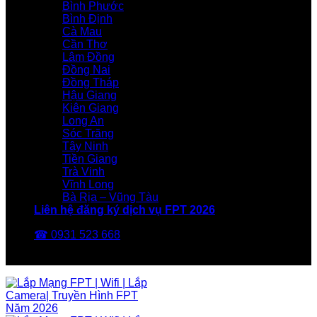
Bình Phước
Bình Định
Cà Mau
Cần Thơ
Lâm Đồng
Đồng Nai
Đồng Tháp
Hậu Giang
Kiên Giang
Long An
Sóc Trăng
Tây Ninh
Tiền Giang
Trà Vinh
Vĩnh Long
Bà Rịa – Vũng Tàu
Liên hệ đăng ký dịch vụ FPT 2026
☎ 0931 523 668
FPT Telecom -Nhà Mạng FPT