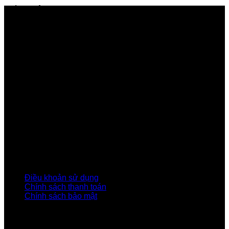
GIỚI THIỆU FPT TELECOM
Công ty Cổ phần Viễn thông FPT
Tầng 9, Block A, FPT Tower 10 Phạm Văn Bạch, Cầu
Giấy, Hà Nội
Về Chúng Tôi
Giới thiệu FPT
Liên kết Thành viên
Khách hàng Đối tác
Tuyển dụng
Tập đoàn FPT
Điều Khoản, Chính Sách
Điều khoản sử dụng
Chính sách thanh toán
Chính sách bảo mật
LIÊN HỆ