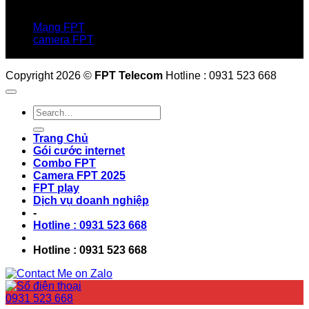
Hotline:0931 523 668
Báo hỏng :
1900 6600
Mạng FPT
camera FPT
Email: QuyetPN@fpt.com
Copyright 2026 ©
FPT Telecom
Hotline : 0931 523 668
Trang Chủ
Gói cước internet
Combo FPT
Camera FPT 2025
FPT play
Dịch vụ doanh nghiệp
-
Hotline : 0931 523 668
Hotline : 0931 523 668
0931 523 668