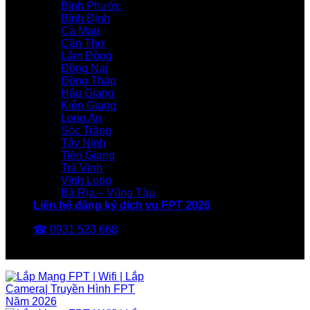
Bình Phước
Bình Định
Cà Mau
Cần Thơ
Lâm Đồng
Đồng Nai
Đồng Tháp
Hậu Giang
Kiên Giang
Long An
Sóc Trăng
Tây Ninh
Tiền Giang
Trà Vinh
Vĩnh Long
Bà Rịa – Vũng Tàu
Liên hệ đăng ký dịch vụ FPT 2026
☎ 0931 523 668
FPT Telecom -Nhà Mạng FPT