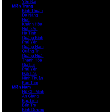
Yên Bái
Miền Trung
Bình Thuận
Đà Nẵng
Huế
Khánh Hòa
Nghệ An
Hà Tĩnh
Quảng Bình
Phú Yên
Quảng Nam
Quảng Trị
Quảng Ngãi
Thanh Hóa
Gia Lai
Phú Yên
Đăk Lăk
Ninh Thuận
Kon Tum
Miền Nam
Hồ Chí Minh
An Giang
Bạc Liêu
Bến Tre
Bình Dương