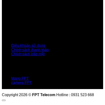
Về Chúng Tôi
Giới thiệu FPT
Liên kết Thành viên
Khách hàng Đối tác
Tuyển dụng
Tập đoàn FPT
Điều Khoản, Chính Sách
Điều khoản sử dụng
Chính sách thanh toán
Chính sách bảo mật
LIÊN HỆ
Hotline:0931 523 668
Báo hỏng :
1900 6600
Mạng FPT
camera FPT
Email: QuyetPN@fpt.com
Copyright 2026 ©
FPT Telecom
Hotline : 0931 523 668