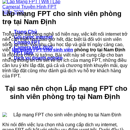
Lắp mạng FPT cho sinh viên phòng
trọ tại Nam Định
Trang Chủ
Trong thời đại công nghệ số hiện nay, việc kết nối internet trở
Gói cước internet
nên cần thiết hơn bao giờ hết, đặc biệt là đối với sinh viên
Combo FPT
sống xa nhà. Với nhu cầu học tập và giải trí ngày càng cao,
Camera FPT 2025
việc
lắp mạng FPT cho sinh viên
phòng trọ tại Nam Định
FPT play
là một lựa chọn lý tưởng. Bài viết này sẽ cung cấp cho bạn
Dịch vụ doanh nghiệp
những thông tin chi tiết về lợi ích của mạng FPT, những điều
cần lưu ý khi lắp đặt, giá cả và chương trình khuyến mãi, quy
trình lắp đặt cũng như đánh giá dịch vụ hỗ trợ khách hàng
của FPT.
Tại sao nên chọn Lắp mạng FPT cho
sinh viên phòng trọ tại Nam Định
Khi nói đến việc lựa chọn nhà cung cấp dịch vụ internet,
mạng FPT nổi bật với nhiều ưu điểm vượt trội. Dưới đây là