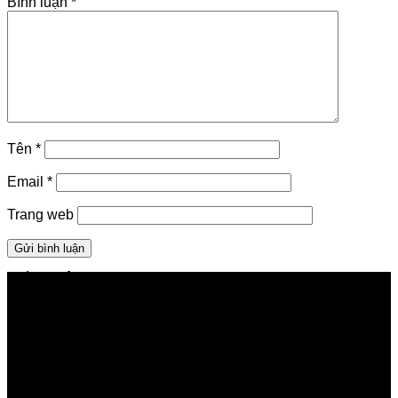
Bình luận
*
Tên
*
Email
*
Trang web
GIỚI THIỆU FPT TELECOM
Công ty Cổ phần Viễn thông FPT
Tầng 9, Block A, FPT Tower 10 Phạm Văn Bạch, Cầu
Giấy, Hà Nội