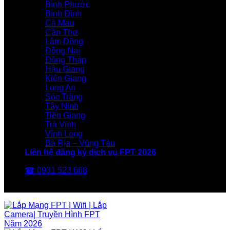
Bình Phước
Bình Định
Cà Mau
Cần Thơ
Lâm Đồng
Đồng Nai
Đồng Tháp
Hậu Giang
Kiên Giang
Long An
Sóc Trăng
Tây Ninh
Tiền Giang
Trà Vinh
Vĩnh Long
Bà Rịa – Vũng Tàu
Liên hệ đăng ký dịch vụ FPT 2026
☎ 0931 523 668
FPT Telecom -Nhà Mạng FPT