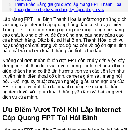
Tham khảo Bảng giá gói cước lắp mạng FPT Thanh Hóa
Thông tin liên hệ tư vấn đăng ký lắp đặt dịch vụ:
Lắp Mạng FPT Hải Bình Thanh Hóa là một trong những dịch
vụ cung cấp internet cáp quang hàng đầu tại khu vực miền
Trung. FPT Telecom không ngừng mở rộng cũng như nâng
cao chất lượng dịch vụ để đáp ứng nhu cầu ngày càng cao
của khách hàng. Đặc biệt, tại Hải Bình, Thanh Hóa, dịch vụ
này không chỉ chú trọng về tốc độ mà còn về độ ổn định, tính
bảo mật và dịch vụ khách hàng tận tình, chu đáo.
Không chỉ đơn thuần là lắp đặt, FPT còn chú ý đến việc xây
dựng hệ sinh thái dịch vụ truyền thông – internet hoàn thiện,
giúp khách hàng có thể tận hưởng trọn vẹn các tiện ích như
truyền hình, điện thoại cố định, camera giám sát, mạng nội
bộ… Đội ngũ kỹ thuật chuyên nghiệp, giàu kinh nghiệm của
FPT cùng quy trình lắp đặt nhanh chóng sẽ mang lại trải
nghiệm tuyệt vời, giúp khách hàng yên tâm và hài lòng với
dịch vụ của mình.
Ưu Điểm Vượt Trội Khi Lắp Internet
Cáp Quang FPT Tại Hải Bình