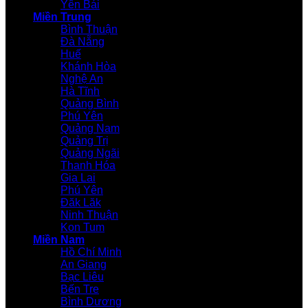
Yên Bái
Miền Trung
Bình Thuận
Đà Nẵng
Huế
Khánh Hòa
Nghệ An
Hà Tĩnh
Quảng Bình
Phú Yên
Quảng Nam
Quảng Trị
Quảng Ngãi
Thanh Hóa
Gia Lai
Phú Yên
Đăk Lăk
Ninh Thuận
Kon Tum
Miền Nam
Hồ Chí Minh
An Giang
Bạc Liêu
Bến Tre
Bình Dương