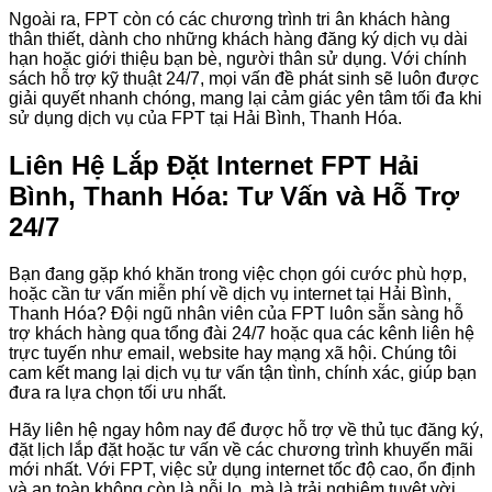
Ngoài ra, FPT còn có các chương trình tri ân khách hàng
thân thiết, dành cho những khách hàng đăng ký dịch vụ dài
hạn hoặc giới thiệu bạn bè, người thân sử dụng. Với chính
sách hỗ trợ kỹ thuật 24/7, mọi vấn đề phát sinh sẽ luôn được
giải quyết nhanh chóng, mang lại cảm giác yên tâm tối đa khi
sử dụng dịch vụ của FPT tại Hải Bình, Thanh Hóa.
Liên Hệ Lắp Đặt Internet FPT Hải
Bình, Thanh Hóa: Tư Vấn và Hỗ Trợ
24/7
Bạn đang gặp khó khăn trong việc chọn gói cước phù hợp,
hoặc cần tư vấn miễn phí về dịch vụ internet tại Hải Bình,
Thanh Hóa? Đội ngũ nhân viên của FPT luôn sẵn sàng hỗ
trợ khách hàng qua tổng đài 24/7 hoặc qua các kênh liên hệ
trực tuyến như email, website hay mạng xã hội. Chúng tôi
cam kết mang lại dịch vụ tư vấn tận tình, chính xác, giúp bạn
đưa ra lựa chọn tối ưu nhất.
Hãy liên hệ ngay hôm nay để được hỗ trợ về thủ tục đăng ký,
đặt lịch lắp đặt hoặc tư vấn về các chương trình khuyến mãi
mới nhất. Với FPT, việc sử dụng internet tốc độ cao, ổn định
và an toàn không còn là nỗi lo, mà là trải nghiệm tuyệt vời