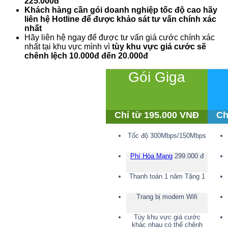
225.000đ
Khách hàng cần gói doanh nghiệp tốc độ cao hãy
liên hệ Hotline để được khảo sát tư vấn chính xác
nhất
Hãy liên hệ ngay để được tư vấn giá cước chính xác
nhất tại khu vực mình vì
tùy khu vực giá cước sẽ
chênh lệch 10.000đ đến 20.000đ
Gói Giga
Chỉ từ 195.000 VNĐ
Ch
Tốc độ 300Mbps/150Mbps
Phí Hòa Mạng
299.000 đ
Thanh toán 1 năm Tặng 1
Trang bị modem Wifi
Tùy khu vực giá cước
khác nhau có thể chênh