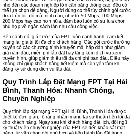
nhỏ đến các doanh nghiệp lớn cần băng thông cao, đều có
thể lựa chọn dễ dàng. Người dùng có thể tùy chỉnh gói cước
dựa trên tốc độ mà mình cần, như từ 50 Mbps, 100 Mbps,
200 Mbps hay cao hơn nữa, đảm bảo luôn có sự lựa chọn
phù hợp về ngân sách lẫn nhu cầu công việc.
Bên cạnh đó, giá cước của FPT luôn cạnh tranh, cam kết
mang lại giá trị tối đa cho khách hàng. Các gói cước thường
xuyên có các chương trình khuyến mãi hấp dẫn như giảm
giá năm đầu, miễn phí lắp đặt hay tặng kèm dịch vụ xem
truyền hình, giúp giảm thiểu tối đa chi phí ban đầu. Điều này
không chỉ giúp khách hàng tiết kiệm mà còn yên tâm khi
đăng ký sử dụng dịch vụ lâu dài.
Quy Trình Lắp Đặt Mạng FPT Tại Hải
Bình, Thanh Hóa: Nhanh Chóng,
Chuyên Nghiệp
Quy trình lắp đặt mạng FPT tại Hải Bình, Thanh Hóa được
thiết kế đơn giản, rõ ràng nhằm mang lại sự thuận tiện tối đa
cho khách hàng. Ngay sau khi khách hàng đặt lịch, đội ngũ
kỹ thuật viên chuyên nghiệp của FPT sẽ đến khảo sát mặt
bằng, tư vấn chọn gói phù hợp và tiến hành lắp đặt trong