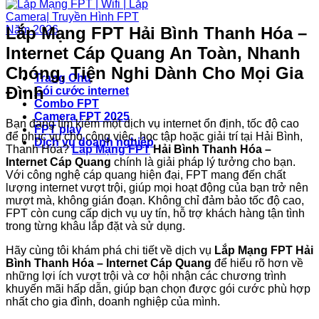
Lắp Mạng FPT Hải Bình Thanh Hóa –
Internet Cáp Quang An Toàn, Nhanh
Chóng, Tiện Nghi Dành Cho Mọi Gia
Trang Chủ
Đình
Gói cước internet
Combo FPT
Camera FPT 2025
Bạn đang tìm kiếm một dịch vụ internet ổn định, tốc độ cao
FPT play
để phục vụ cho công việc, học tập hoặc giải trí tại Hải Bình,
Dịch vụ doanh nghiệp
Thanh Hóa?
Lắp Mạng FPT
Hải Bình Thanh Hóa –
Internet Cáp Quang
chính là giải pháp lý tưởng cho bạn.
Với công nghệ cáp quang hiện đại, FPT mang đến chất
lượng internet vượt trội, giúp mọi hoạt động của bạn trở nên
mượt mà, không gián đoạn. Không chỉ đảm bảo tốc độ cao,
FPT còn cung cấp dịch vụ uy tín, hỗ trợ khách hàng tận tình
trong từng khâu lắp đặt và sử dụng.
Hãy cùng tôi khám phá chi tiết về dịch vụ
Lắp Mạng FPT Hải
Bình Thanh Hóa – Internet Cáp Quang
để hiểu rõ hơn về
những lợi ích vượt trội và cơ hội nhận các chương trình
khuyến mãi hấp dẫn, giúp bạn chọn được gói cước phù hợp
nhất cho gia đình, doanh nghiệp của mình.