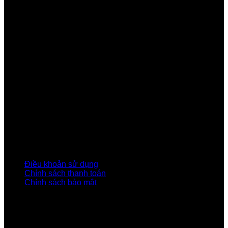
Công ty Cổ phần Viễn thông FPT
Tầng 9, Block A, FPT Tower 10 Phạm Văn Bạch, Cầu
Giấy, Hà Nội
Về Chúng Tôi
Giới thiệu FPT
Liên kết Thành viên
Khách hàng Đối tác
Tuyển dụng
Tập đoàn FPT
Điều Khoản, Chính Sách
Điều khoản sử dụng
Chính sách thanh toán
Chính sách bảo mật
LIÊN HỆ
Hotline:0931 523 668
Báo hỏng :
1900 6600