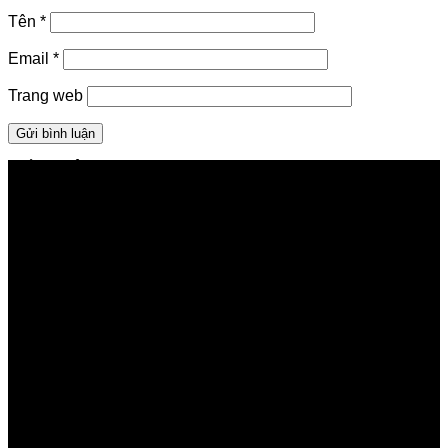
Tên
*
Email
*
Trang web
GIỚI THIỆU FPT TELECOM
Công ty Cổ phần Viễn thông FPT
Tầng 9, Block A, FPT Tower 10 Phạm Văn Bạch, Cầu
Giấy, Hà Nội
Về Chúng Tôi
Giới thiệu FPT
Liên kết Thành viên
Khách hàng Đối tác
Tuyển dụng
Tập đoàn FPT