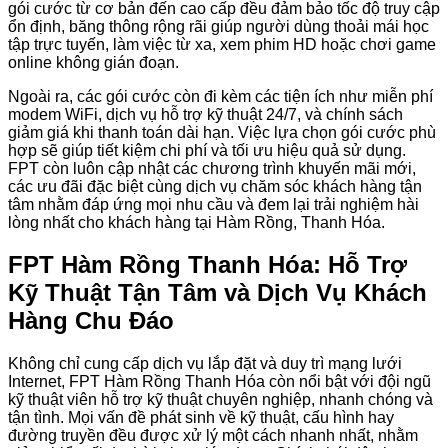
gói cước từ cơ bản đến cao cấp đều đảm bảo tốc độ truy cập
ổn định, băng thông rộng rãi giúp người dùng thoải mái học
tập trực tuyến, làm việc từ xa, xem phim HD hoặc chơi game
online không gián đoạn.
Ngoài ra, các gói cước còn đi kèm các tiện ích như miễn phí
modem WiFi, dịch vụ hỗ trợ kỹ thuật 24/7, và chính sách
giảm giá khi thanh toán dài hạn. Việc lựa chọn gói cước phù
hợp sẽ giúp tiết kiệm chi phí và tối ưu hiệu quả sử dụng.
FPT còn luôn cập nhật các chương trình khuyến mãi mới,
các ưu đãi đặc biệt cùng dịch vụ chăm sóc khách hàng tận
tâm nhằm đáp ứng mọi nhu cầu và đem lại trải nghiệm hài
lòng nhất cho khách hàng tại Hàm Rồng, Thanh Hóa.
FPT Hàm Rồng Thanh Hóa: Hỗ Trợ
Kỹ Thuật Tận Tâm và Dịch Vụ Khách
Hàng Chu Đáo
Không chỉ cung cấp dịch vụ lắp đặt và duy trì mạng lưới
Internet, FPT Hàm Rồng Thanh Hóa còn nổi bật với đội ngũ
kỹ thuật viên hỗ trợ kỹ thuật chuyên nghiệp, nhanh chóng và
tận tình. Mọi vấn đề phát sinh về kỹ thuật, cấu hình hay
đường truyền đều được xử lý một cách nhanh nhất, nhằm