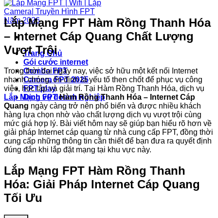
Lắp Mạng FPT Hàm Rồng Thanh Hóa
– Internet Cáp Quang Chất Lượng
Vượt Trội
Trang Chủ
Gói cước internet
Trong thời đại ngày nay, việc sở hữu một kết nối Internet
Combo FPT
nhanh chóng, ổn định là yếu tố then chốt để phục vụ công
Camera FPT 2025
việc, học tập và giải trí. Tại Hàm Rồng Thanh Hóa, dịch vụ
FPT play
Lắp Mạng FPT
Hàm Rồng Thanh Hóa – Internet Cáp
Dịch vụ doanh nghiệp
Quang
ngày càng trở nên phổ biến và được nhiều khách
hàng lựa chọn nhờ vào chất lượng dịch vụ vượt trội cùng
mức giá hợp lý. Bài viết hôm nay sẽ giúp bạn hiểu rõ hơn về
giải pháp Internet cáp quang từ nhà cung cấp FPT, đồng thời
cung cấp những thông tin cần thiết để bạn đưa ra quyết định
đúng đắn khi lắp đặt mạng tại khu vực này.
Lắp Mạng FPT Hàm Rồng Thanh
Hóa: Giải Pháp Internet Cáp Quang
Tối Ưu