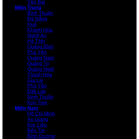
Yên Bái
Miền Trung
Bình Thuận
Đà Nẵng
Huế
Khánh Hòa
Nghệ An
Hà Tĩnh
Quảng Bình
Phú Yên
Quảng Nam
Quảng Trị
Quảng Ngãi
Thanh Hóa
Gia Lai
Phú Yên
Đăk Lăk
Ninh Thuận
Kon Tum
Miền Nam
Hồ Chí Minh
An Giang
Bạc Liêu
Bến Tre
Bình Dương