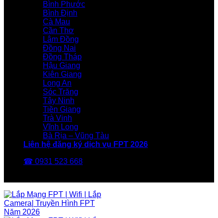
Bình Phước
Bình Định
Cà Mau
Cần Thơ
Lâm Đồng
Đồng Nai
Đồng Tháp
Hậu Giang
Kiên Giang
Long An
Sóc Trăng
Tây Ninh
Tiền Giang
Trà Vinh
Vĩnh Long
Bà Rịa – Vũng Tàu
Liên hệ đăng ký dịch vụ FPT 2026
☎ 0931 523 668
FPT Telecom -Nhà Mạng FPT