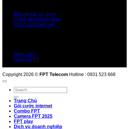
Điều Khoản, Chính Sách
Điều khoản sử dụng
Chính sách thanh toán
Chính sách bảo mật
LIÊN HỆ
Hotline:0931 523 668
Báo hỏng :
1900 6600
Mạng FPT
camera FPT
Email: QuyetPN@fpt.com
Copyright 2026 ©
FPT Telecom
Hotline : 0931 523 668
Trang Chủ
Gói cước internet
Combo FPT
Camera FPT 2025
FPT play
Dịch vụ doanh nghiệp