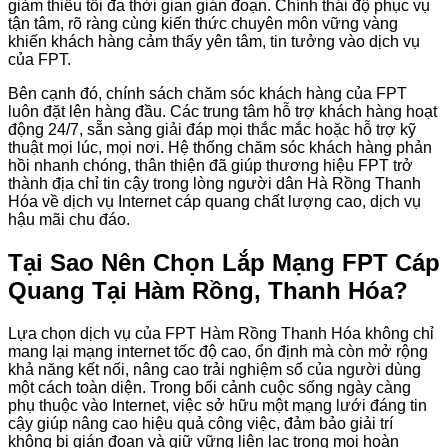
giảm thiểu tối đa thời gian gián đoạn. Chính thái độ phục vụ
tận tâm, rõ ràng cùng kiến thức chuyên môn vững vàng
khiến khách hàng cảm thấy yên tâm, tin tưởng vào dịch vụ
của FPT.
Bên cạnh đó, chính sách chăm sóc khách hàng của FPT
luôn đặt lên hàng đầu. Các trung tâm hỗ trợ khách hàng hoạt
động 24/7, sẵn sàng giải đáp mọi thắc mắc hoặc hỗ trợ kỹ
thuật mọi lúc, mọi nơi. Hệ thống chăm sóc khách hàng phản
hồi nhanh chóng, thân thiện đã giúp thương hiệu FPT trở
thành địa chỉ tin cậy trong lòng người dân Hà Rồng Thanh
Hóa về dịch vụ Internet cáp quang chất lượng cao, dịch vụ
hậu mãi chu đáo.
Tại Sao Nên Chọn Lắp Mạng FPT Cáp
Quang Tại Hàm Rồng, Thanh Hóa?
Lựa chọn dịch vụ của FPT Hàm Rồng Thanh Hóa không chỉ
mang lại mạng internet tốc độ cao, ổn định mà còn mở rộng
khả năng kết nối, nâng cao trải nghiệm số của người dùng
một cách toàn diện. Trong bối cảnh cuộc sống ngày càng
phụ thuộc vào Internet, việc sở hữu một mạng lưới đáng tin
cậy giúp nâng cao hiệu quả công việc, đảm bảo giải trí
không bị gián đoạn và giữ vững liên lạc trong mọi hoàn