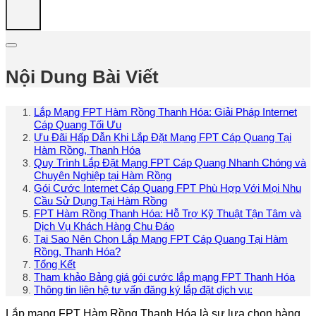
Nội Dung Bài Viết
Lắp Mạng FPT Hàm Rồng Thanh Hóa: Giải Pháp Internet
Cáp Quang Tối Ưu
Ưu Đãi Hấp Dẫn Khi Lắp Đặt Mạng FPT Cáp Quang Tại
Hàm Rồng, Thanh Hóa
Quy Trình Lắp Đặt Mạng FPT Cáp Quang Nhanh Chóng và
Chuyên Nghiệp tại Hàm Rồng
Gói Cước Internet Cáp Quang FPT Phù Hợp Với Mọi Nhu
Cầu Sử Dụng Tại Hàm Rồng
FPT Hàm Rồng Thanh Hóa: Hỗ Trợ Kỹ Thuật Tận Tâm và
Dịch Vụ Khách Hàng Chu Đáo
Tại Sao Nên Chọn Lắp Mạng FPT Cáp Quang Tại Hàm
Rồng, Thanh Hóa?
Tổng Kết
Tham khảo Bảng giá gói cước lắp mạng FPT Thanh Hóa
Thông tin liên hệ tư vấn đăng ký lắp đặt dịch vụ:
Lắp mạng FPT Hàm Rồng Thanh Hóa là sự lựa chọn hàng