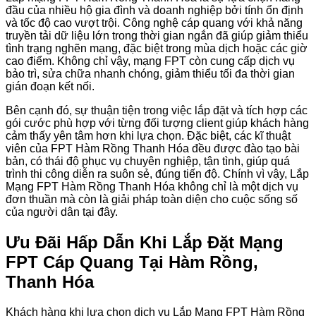
đầu của nhiều hộ gia đình và doanh nghiệp bởi tính ổn định
và tốc độ cao vượt trội. Công nghệ cáp quang với khả năng
truyền tải dữ liệu lớn trong thời gian ngắn đã giúp giảm thiểu
tình trạng nghẽn mạng, đặc biệt trong mùa dịch hoặc các giờ
cao điểm. Không chỉ vậy, mạng FPT còn cung cấp dịch vụ
bảo trì, sửa chữa nhanh chóng, giảm thiểu tối đa thời gian
gián đoạn kết nối.
Bên cạnh đó, sự thuận tiện trong việc lắp đặt và tích hợp các
gói cước phù hợp với từng đối tượng client giúp khách hàng
cảm thấy yên tâm hơn khi lựa chọn. Đặc biệt, các kĩ thuật
viên của FPT Hàm Rồng Thanh Hóa đều được đào tạo bài
bản, có thái độ phục vụ chuyên nghiệp, tận tình, giúp quá
trình thi công diễn ra suôn sẻ, đúng tiến độ. Chính vì vậy, Lắp
Mạng FPT Hàm Rồng Thanh Hóa không chỉ là một dịch vụ
đơn thuần mà còn là giải pháp toàn diện cho cuộc sống số
của người dân tại đây.
Ưu Đãi Hấp Dẫn Khi Lắp Đặt Mạng
FPT Cáp Quang Tại Hàm Rồng,
Thanh Hóa
Khách hàng khi lựa chọn dịch vụ Lắp Mạng FPT Hàm Rồng