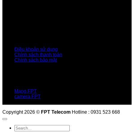
Giới thiệu FPT
Liên kết Thành viên
Khách hàng Đối tác
Tuyển dụng
Tập đoàn FPT
Điều Khoản, Chính Sách
Điều khoản sử dụng
Chính sách thanh toán
Chính sách bảo mật
LIÊN HỆ
Hotline:0931 523 668
Báo hỏng :
1900 6600
Mạng FPT
camera FPT
Email: QuyetPN@fpt.com
Copyright 2026 ©
FPT Telecom
Hotline : 0931 523 668