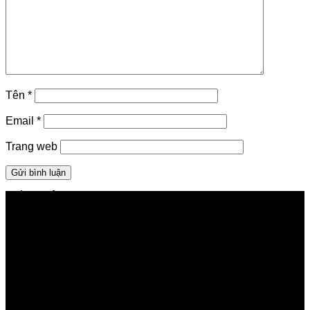
Tên
*
Email
*
Trang web
GIỚI THIỆU FPT TELECOM
Công ty Cổ phần Viễn thông FPT
Tầng 9, Block A, FPT Tower 10 Phạm Văn Bạch, Cầu
Giấy, Hà Nội
Về Chúng Tôi