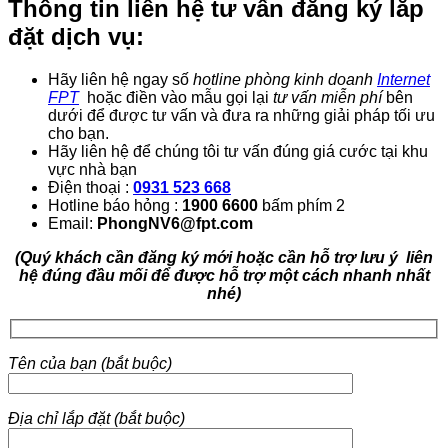
Thông tin liên hệ tư vấn đăng ký lắp
đặt dịch vụ:
Hãy liên hệ ngay số
hotline phòng kinh doanh
Internet
FPT
hoặc điền vào mẫu gọi lại
tư vấn miễn phí
bên
dưới để được tư vấn và đưa ra những giải pháp tối ưu
cho bạn.
Hãy liên hệ để chúng tôi tư vấn đúng giá cước tại khu
vực nhà bạn
Điện thoại :
0931 523 668
Hotline báo hỏng :
1900 6600
bấm phím 2
Email:
PhongNV6@fpt.com
(Quý khách cần đăng ký mới hoặc cần hỗ trợ lưu ý liên
hệ đúng đầu mối để được hỗ trợ một cách nhanh nhất
nhé)
Tên của bạn (bắt buộc)
Địa chỉ lắp đặt (bắt buộc)