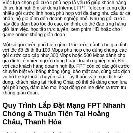
Việc lựa chọn gói cước phù hợp là yếu tố giúp khách hàng
tối ưu trải nghiệm sử dụng Internet. FPT Telecom cung cấp
nhiều gói cước linh hoạt, phù hợp với đa dạng nhu cầu từ cá
nhân, hộ gia đình đến doanh nghiệp nhỏ. Những gói cước
này đều đảm bảo tốc độ cao, ổn định, có thể đáp ứng hàng
giờ làm việc, học tập trực tuyến, xem phim HD hoặc chơi
game online không gián đoạn.
Một số gói cước phổ biến gồm: Gói cước dành cho gia đình
với tốc độ tối thiểu 100 Mbps phù hợp cho dùng chung, các
gói cước cao cấp như 300 Mbps hoặc 500 Mbps dành cho
gia đình có nhiều người dùng hoặc doanh nghiệp nhỏ. Đối
với các khách hàng doanh nghiệp, FPT còn có các gói cước
chuyên biệt với băng thông rộng, bảo mật cao, cùng các dịch
vụ hỗ trợ kỹ thuật chuyên sâu. Tùy thuộc vào mục đích sử
dụng, khách hàng tại Hoằng Châu có thể dễ dàng chọn lựa
gói phù hợp, đảm bảo mọi hoạt động online diễn ra trơn tru
không gián đoạn.
Quy Trình Lắp Đặt Mạng FPT Nhanh
Chóng & Thuận Tiện Tại Hoằng
Châu, Thanh Hóa