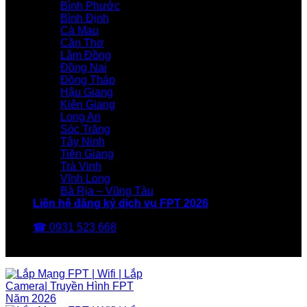
Bình Phước
Bình Định
Cà Mau
Cần Thơ
Lâm Đồng
Đồng Nai
Đồng Tháp
Hậu Giang
Kiên Giang
Long An
Sóc Trăng
Tây Ninh
Tiền Giang
Trà Vinh
Vĩnh Long
Bà Rịa – Vũng Tàu
Liên hệ đăng ký dịch vụ FPT 2026
☎ 0931 523 668
FPT Telecom -Nhà Mạng FPT