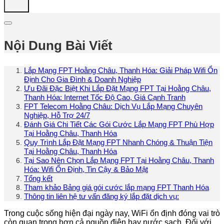
Nội Dung Bài Viết
Lắp Mạng FPT Hoằng Châu, Thanh Hóa: Giải Pháp Wifi Ổn
Định Cho Gia Đình & Doanh Nghiệp
Ưu Đãi Đặc Biệt Khi Lắp Đặt Mạng FPT Tại Hoằng Châu,
Thanh Hóa: Internet Tốc Độ Cao, Giá Cạnh Tranh
FPT Telecom Hoằng Châu: Dịch Vụ Lắp Mạng Chuyên
Nghiệp, Hỗ Trợ 24/7
Đánh Giá Chi Tiết Các Gói Cước Lắp Mạng FPT Phù Hợp
Tại Hoằng Châu, Thanh Hóa
Quy Trình Lắp Đặt Mạng FPT Nhanh Chóng & Thuận Tiện
Tại Hoằng Châu, Thanh Hóa
Tại Sao Nên Chọn Lắp Mạng FPT Tại Hoằng Châu, Thanh
Hóa: Wifi Ổn Định, Tin Cậy & Bảo Mật
Tổng kết
Tham khảo Bảng giá gói cước lắp mạng FPT Thanh Hóa
Thông tin liên hệ tư vấn đăng ký lắp đặt dịch vụ:
Trong cuộc sống hiện đại ngày nay, WiFi ổn định đóng vai trò
còn quan trọng hơn cả nguồn điện hay nước sạch. Đối với