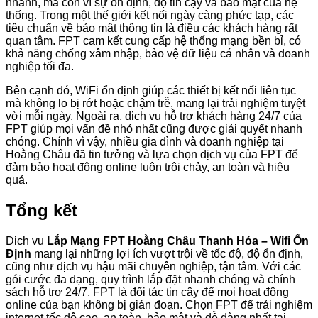
nhanh, mà còn vì sự ổn định, độ tin cậy và bảo mật của hệ
thống. Trong một thế giới kết nối ngày càng phức tạp, các
tiêu chuẩn về bảo mật thông tin là điều các khách hàng rất
quan tâm. FPT cam kết cung cấp hệ thống mạng bền bỉ, có
khả năng chống xâm nhập, bảo vệ dữ liệu cá nhân và doanh
nghiệp tối đa.
Bên cạnh đó, WiFi ổn định giúp các thiết bị kết nối liên tục
mà không lo bị rớt hoặc chậm trễ, mang lại trải nghiệm tuyệt
vời mỗi ngày. Ngoài ra, dịch vụ hỗ trợ khách hàng 24/7 của
FPT giúp mọi vấn đề nhỏ nhất cũng được giải quyết nhanh
chóng. Chính vì vậy, nhiều gia đình và doanh nghiệp tại
Hoằng Châu đã tin tưởng và lựa chọn dịch vụ của FPT để
đảm bảo hoạt động online luôn trôi chảy, an toàn và hiệu
quả.
Tổng kết
Dịch vụ
Lắp Mạng FPT Hoằng Châu Thanh Hóa – Wifi Ổn
Định
mang lại những lợi ích vượt trội về tốc độ, độ ổn định,
cũng như dịch vụ hậu mãi chuyên nghiệp, tận tâm. Với các
gói cước đa dạng, quy trình lắp đặt nhanh chóng và chính
sách hỗ trợ 24/7, FPT là đối tác tin cậy để mọi hoạt động
online của bạn không bị gián đoạn. Chọn FPT để trải nghiệm
internet tốc độ cao, an toàn, bảo mật và dễ dàng nhất tại