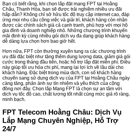
Bạn có biết rằng, khi chọn lắp đặt mạng FPT tại Hoằng
Châu, Thanh Hóa, bạn sẽ được trải nghiệm nhiều ưu đãi
hấp dẫn? Không chỉ sở hữu tốc độ truy cập internet cao, đáp
ứng mọi nhu cầu công việc và giải trí, khách hàng còn nhận
được các chính sách giá cả cạnh tranh, phù hợp với mọi hộ
gia đình và doanh nghiệp nhỏ. Những chương trình khuyến
mãi định kỳ cùng nhiều gói dịch vụ đa dạng giúp khách hàng
dễ dàng lựa chọn hơn bao giờ hết.
Hơn nữa, FPT còn thường xuyên tung ra các chương trình
ưu đãi đặc biệt như tặng thêm dung lượng data, giảm giá gói
cước trong tháng đầu tiên, hoặc hỗ trợ lắp đặt miễn phí. Điều
này giúp tối ưu hóa chi phí, mang lại lợi ích về lâu dài cho
khách hàng. Đặc biệt trong mùa dịch, con số khách hàng
chuyển sang sử dụng dịch vụ của FPT tại Hoằng Châu ngày
càng tăng, phản ánh sự tín nhiệm và yêu thích của cộng
đồng nơi đây. Chọn lắp Mạng FPT là chọn sự an tâm với
dịch vụ tốc độ cao, chất lượng tốt nhất cùng mức giá rõ ràng,
minh bạch.
FPT Telecom Hoằng Châu: Dịch Vụ
Lắp Mạng Chuyên Nghiệp, Hỗ Trợ
24/7