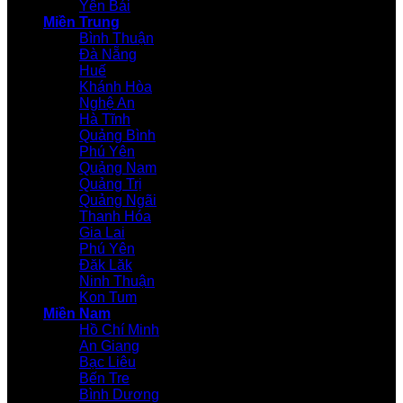
Yên Bái
Miền Trung
Bình Thuận
Đà Nẵng
Huế
Khánh Hòa
Nghệ An
Hà Tĩnh
Quảng Bình
Phú Yên
Quảng Nam
Quảng Trị
Quảng Ngãi
Thanh Hóa
Gia Lai
Phú Yên
Đăk Lăk
Ninh Thuận
Kon Tum
Miền Nam
Hồ Chí Minh
An Giang
Bạc Liêu
Bến Tre
Bình Dương