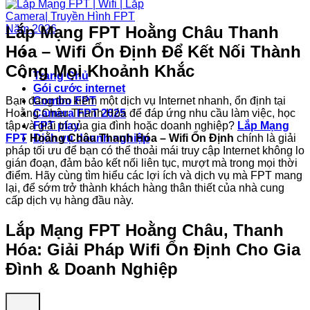
Lắp Mạng FPT Hoằng Châu Thanh
Hóa – Wifi Ổn Định Để Kết Nối Thành
Công Mọi Khoảnh Khắc
Trang Chủ
Gói cước internet
Bạn đang tìm kiếm một dịch vụ Internet nhanh, ổn định tại
Combo FPT
Hoằng Châu Thanh Hóa để đáp ứng nhu cầu làm việc, học
Camera FPT 2025
tập và giải trí của gia đình hoặc doanh nghiệp?
Lắp Mạng
FPT play
FPT
Hoằng Châu Thanh Hóa – Wifi Ổn Định
chính là giải
Dịch vụ doanh nghiệp
pháp tối ưu để bạn có thể thoải mái truy cập Internet không lo
gián đoạn, đảm bảo kết nối liên tục, mượt mà trong mọi thời
điểm. Hãy cùng tìm hiểu các lợi ích và dịch vụ mà FPT mang
lại, để sớm trở thành khách hàng thân thiết của nhà cung
cấp dịch vụ hàng đầu này.
Lắp Mạng FPT Hoằng Châu, Thanh
Hóa: Giải Pháp Wifi Ổn Định Cho Gia
Đình & Doanh Nghiệp