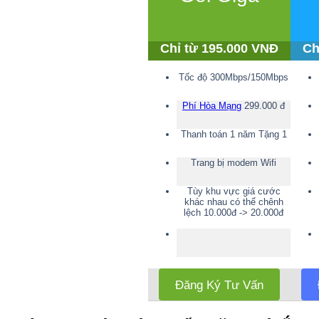
Chỉ từ 195.000 VNĐ
Ch
Tốc độ 300Mbps/150Mbps
Phí Hòa Mạng
299.000 đ
Thanh toán 1 năm Tặng 1
Trang bị modem Wifi
Tùy khu vực giá cước
khác nhau có thể chênh
lệch 10.000đ -> 20.000đ
Đăng Ký Tư Vấn