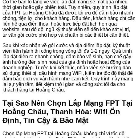
Có thể bạn lo lắng về việc lắp đặt mạng sẽ mất quá nhiều
thời gian hoặc gây phiền toái. Tuy nhiên, quy trình lắp đặt
của FPT tại Hoằng Châu đã được tối ưu để đảm bảo nhanh
chóng, tiện lợi cho khách hàng. Đầu tiên, khách hàng chỉ cần
liên hệ qua điện thoại hoặc trực tiếp đặt lịch hẹn qua
website, sau đó đội ngũ kỹ thuật viên sẽ đến khảo sát vị trí,
tư vấn gói cước phù hợp và chuẩn bị các thiết bị cần thiết.
Sau khi xác nhận về gói cước và địa điểm lắp đặt, kỹ thuật
viên tiến hành thi công trong vòng tối đa 1-2 ngày. Quá trình
lắp đặt diễn ra nhanh chóng, đảm bảo vệ sinh, hạn chế gây
ảnh hưởng đến sinh hoạt của gia đình hoặc hoạt động của
doanh nghiệp. Trước khi kết thúc, nhân viên sẽ hướng dẫn
sử dụng thiết bị, cấu hình mạng WiFi, kiểm tra tốc độ thật để
đảm bảo dịch vụ vận hành như cam kết. Quy trình này mang
lại sự yên tâm, tiết kiệm thời gian và công sức tối đa cho
khách hàng tại Hoằng Châu.
Tại Sao Nên Chọn Lắp Mạng FPT Tại
Hoằng Châu, Thanh Hóa: Wifi Ổn
Định, Tin Cậy & Bảo Mật
Chọn lắp Mạng FPT tại Hoằng Châu không chỉ vì tốc độ