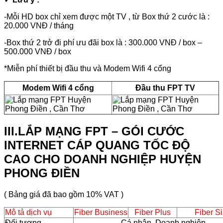
-Mỗi HD box chỉ xem được một TV , từ Box thứ 2 cước là :
20.000 VNĐ / tháng
-Box thứ 2 trở đi phí ưu đãi box là : 300.000 VNĐ / box –
500.000 VNĐ / box
*Miễn phí thiết bị đầu thu và Modem Wifi 4 cổng
Modem Wifi 4 cổng
Đầu thu FPT TV
III.LẮP MẠNG FPT – GÓI CƯỚC
INTERNET CÁP QUANG TỐC ĐỘ
CAO CHO DOANH NGHIỆP HUYỆN
PHONG ĐIỀN
( Bảng giá đã bao gồm 10% VAT )
Mô tả dịch vụ
Fiber Business
Fiber Plus
Fiber Si
Đối tượng
Cá nhân, Doanh nghiệp