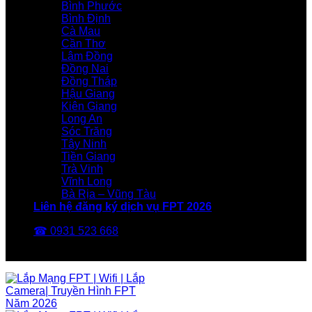
Bình Phước
Bình Định
Cà Mau
Cần Thơ
Lâm Đồng
Đồng Nai
Đồng Tháp
Hậu Giang
Kiên Giang
Long An
Sóc Trăng
Tây Ninh
Tiền Giang
Trà Vinh
Vĩnh Long
Bà Rịa – Vũng Tàu
Liên hệ đăng ký dịch vụ FPT 2026
☎ 0931 523 668
FPT Telecom -Nhà Mạng FPT