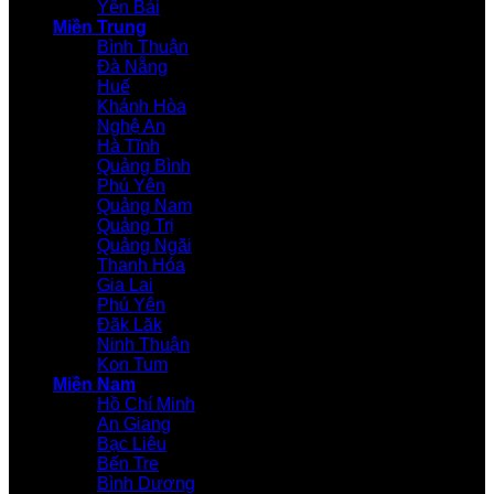
Yên Bái
Miền Trung
Bình Thuận
Đà Nẵng
Huế
Khánh Hòa
Nghệ An
Hà Tĩnh
Quảng Bình
Phú Yên
Quảng Nam
Quảng Trị
Quảng Ngãi
Thanh Hóa
Gia Lai
Phú Yên
Đăk Lăk
Ninh Thuận
Kon Tum
Miền Nam
Hồ Chí Minh
An Giang
Bạc Liêu
Bến Tre
Bình Dương