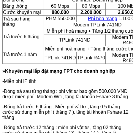
Băng thông
60 Mbps
80 Mbps
100 M
Cước khuyến mại
880.000
2.200.000
2.650.
PHM 550.000
Phí hòa mạng
1.100.
Trả sau hàng
tháng
Modem TPLink 741ND
Miễn phí hoà mạng + Tặng 1/2 tháng cướ
Trả trước 6 tháng
Modem T
TPLink 741ND
R48
Miễn phí hoà mạng + Tặng tháng cước th
Trả trước 1 năm
Modem T
TPLink 741ND
TPLink R470
R48
»Khuyến mại lắp đặt mạng FPT cho doanh nghiệp
-Miễn phí IP tĩnh
-Đóng trả sau từng tháng : phí vật tư bao gồm 500.000 VNĐ
được miễn phí : Modem Wifi , tặng tài khoản Fshare 3 tháng.
-Đóng trả trước 6 tháng : Miễn phí vật tư , tặng 0.5 tháng
cước sử dụng miễn phí ( tháng 7 ), tặng tài khoản Fshare 12
tháng
-Đóng trả trước 12 tháng : miễn phí vật tư , tặng 02 tháng
cước sử dụng miễn phí ( tháng 13 , tháng 14 ) , tặng tài