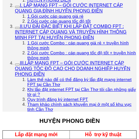
HUYỆN PHONG ĐIỀN
I. LẮP MẠNG FPT – GÓI CƯỚC INTERNET CÁP
QUANG GIA ĐÌNH HUYỆN PHONG ĐIỀN
1.Gói cước cáp quang giá rẻ
2.Gói cước cáp quang tốc độ tốt
II.ƯU ĐÃI ĐẶC BIỆT KHI LẮP ĐẶT COMBO FPT :
INTERNET CÁP QUANG VÀ TRUYỀN HÌNH THÔNG
MINH FPT TẠI HUYỆN PHONG ĐIỀN
1.Gói cước Combo : cáp quang giá rẻ + truyền hình
thông minh
2.Gói cước Combo : cáp quang tốc độ tốt + truyền hình
thông minh
III.LẮP MẠNG FPT – GÓI CƯỚC INTERNET CÁP
QUANG TỐC ĐỘ CAO CHO DOANH NGHIỆP HUYỆN
PHONG ĐIỀN
Làm thế nào để có thể đăng ký lắp đặt mạng internet
FPT tại Cần Thơ
Khi lắp đặt internet FPT tại Cần Thơ tôi cần những giấy
tờ gì ?
Quy trình đăng ký internet FPT
Tham khảo chính sách khuyến mại ở một số khu vực
tỉnh Cần Thơ
HUYỆN PHONG ĐIỀN
Lắp đặt mạng mới
Hỗ trợ kỹ thuật