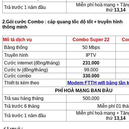
Miễn phí hoà mạng + Tặn
Trả trước 1 năm đầu
thứ
13,14
2.Gói cước Combo : cáp quang tốc độ tốt + truyền hình
thông minh
Mô tả dịch vụ
Combo Super 22
Co
Băng thông
50 Mbps
Truyền hình
IPTV
Cước internet (đồng/tháng)
231.000
Cước tv (đồng/tháng)
99.000
Cước combo
330.000
Thiết bị kèm theo
Modem FTTH wifi băng tần 
PHÍ HOÀ MẠNG BAN ĐẦU
Trả sau háng tháng
500.000
Trả trước 6 tháng
Miễn phí 01 th
Miễn phí hoà mạng + Tặn
Trả trước 1 năm đầu
thứ
13,14
✓ Lưu ý :