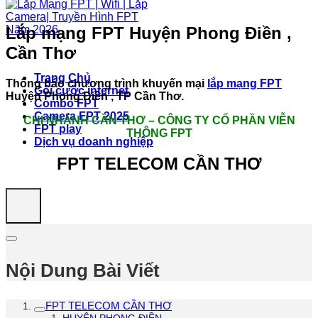
Lắp mạng FPT Huyện Phong Điền ,
Cần Thơ
Trang Chủ
Thông báo chương trình khuyến mại
lắp mạng FPT
Gói cước internet
Huyện Phong Điền , TP Cần Thơ.
Combo FPT
Camera FPT 2025
CHI NHÁNH CẦN THƠ – CÔNG TY CỔ PHẦN VIỄN
FPT play
THÔNG FPT
Dịch vụ doanh nghiệp
FPT TELECOM CẦN THƠ
Nội Dung Bài Viết
FPT TELECOM CẦN THƠ