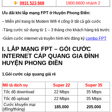
0931 523 668
1900.6600 nhánh 2
Ưu đãi khi lắp mạng FPT ở Huyện Phong Điền:
– Miễn phí trang bị Modem Wifi 4 cổng ở tất cả gói cước
-Tặng cước sử dụng từ 1 – 3 tháng cho khách hàng trả trước
-Giảm cước internet và truyền hình khi đăng ký
combo FPT
I. LẮP MẠNG FPT – GÓI CƯỚC
INTERNET CÁP QUANG GIA ĐÌNH
HUYỆN PHONG ĐIỀN
1.Gói cước cáp quang giá rẻ
Mô tả dịch vụ
Super 22
Super 35
Tốc độ download
22 Mbps
35 Mbps
Tốc độ upload
22 Mbps
35 Mbps
Cước khuyến mại
185.000
205.000
(đồng/tháng)