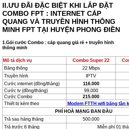
II.ƯU ĐÃI ĐẶC BIỆT KHI LẮP ĐẶT
COMBO FPT : INTERNET CÁP
QUANG VÀ TRUYỀN HÌNH THÔNG
MINH FPT TẠI HUYỆN PHONG ĐIỀN
1.Gói cước Combo : cáp quang giá rẻ + truyền hình
thông minh
Mô tả dịch vụ
Combo Super 22
Co
Băng thông
22 Mbps
Truyền hình
IPTV
Cước internet (đồng/tháng)
116.000
Cước tv (đồng/tháng)
99.000
Cước Combo
215.000
Thiết bị kèm theo
Modem FTTH wifi băng tần 
PHÍ HOÀ MẠNG BAN ĐẦU
Trả sau háng tháng
500.000
Trả trước 6 tháng
Miễn phí 01 th