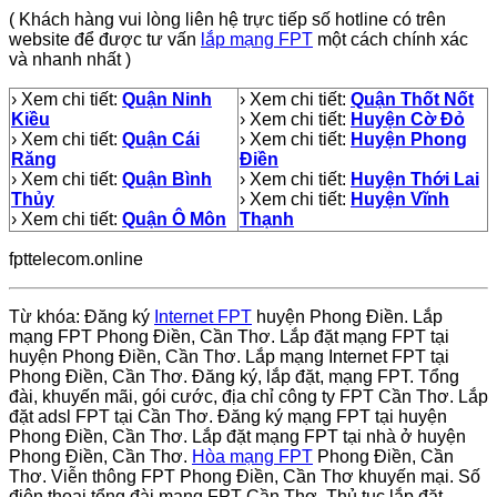
( Khách hàng vui lòng liên hệ trực tiếp số hotline có trên
website để được tư vấn
lắp mạng FPT
một cách chính xác
và nhanh nhất )
› Xem chi tiết:
Quận Ninh
› Xem chi tiết:
Quận Thốt Nốt
Kiều
› Xem chi tiết:
Huyện Cờ Đỏ
› Xem chi tiết:
Quận Cái
› Xem chi tiết:
Huyện Phong
Răng
Điền
› Xem chi tiết:
Quận Bình
› Xem chi tiết:
Huyện Thới Lai
Thủy
› Xem chi tiết:
Huyện Vĩnh
› Xem chi tiết:
Quận Ô Môn
Thạnh
fpttelecom.online
Từ khóa: Đăng ký
Internet FPT
huyện Phong Điền. Lắp
mạng FPT Phong Điền, Cần Thơ. Lắp đặt mạng FPT tại
huyện Phong Điền, Cần Thơ. Lắp mạng Internet FPT tại
Phong Điền, Cần Thơ. Đăng ký, lắp đặt, mạng FPT. Tổng
đài, khuyến mãi, gói cước, địa chỉ công ty FPT Cần Thơ. Lắp
đặt adsl FPT tại Cần Thơ. Đăng ký mạng FPT tại huyện
Phong Điền, Cần Thơ. Lắp đặt mạng FPT tại nhà ở huyện
Phong Điền, Cần Thơ.
Hòa mạng FPT
Phong Điền, Cần
Thơ. Viễn thông FPT Phong Điền, Cần Thơ khuyến mại. Số
điện thoại tổng đài mạng FPT Cần Thơ. Thủ tục lắp đặt