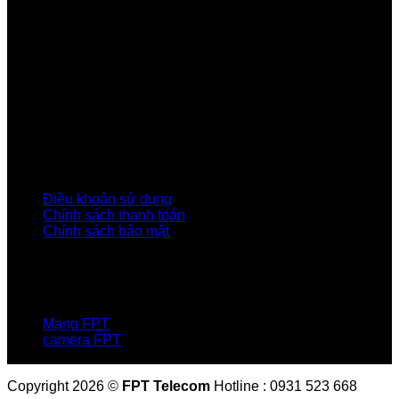
Giấy, Hà Nội
Về Chúng Tôi
Giới thiệu FPT
Liên kết Thành viên
Khách hàng Đối tác
Tuyển dụng
Tập đoàn FPT
Điều Khoản, Chính Sách
Điều khoản sử dụng
Chính sách thanh toán
Chính sách bảo mật
LIÊN HỆ
Hotline:0931 523 668
Báo hỏng :
1900 6600
Mạng FPT
camera FPT
Email: QuyetPN@fpt.com
Copyright 2026 ©
FPT Telecom
Hotline : 0931 523 668