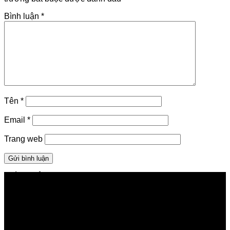
Bình luận
*
Tên
*
Email
*
Trang web
GIỚI THIỆU FPT TELECOM
Công ty Cổ phần Viễn thông FPT
Tầng 9, Block A, FPT Tower 10 Phạm Văn Bạch, Cầu