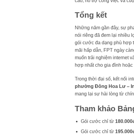
cao, hỗ trợ công việc và cu
Tổng kết
Những năm gần đây, sự phát
nói riêng đã đem lại nhiều 
gói cước đa dạng phù hợp t
mãi hấp dẫn, FPT ngày càng 
muốn trải nghiệm internet v
hợp nhất cho gia đình hoặc
Trong thời đại số, kết nối i
phường Đông Hoa Lư – In
mang lại sự hài lòng từ chí
Tham khảo
Bảng
Gói cước chỉ từ
180.000đ
Gói cước chỉ từ
195.000