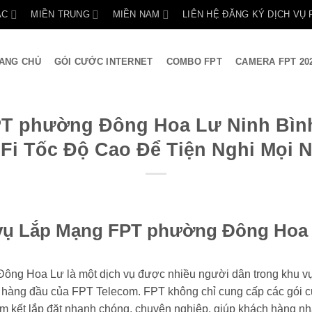
ẮC
MIỀN TRUNG
MIỀN NAM
LIÊN HỆ ĐĂNG KÝ DỊCH VỤ 
ANG CHỦ
GÓI CƯỚC INTERNET
COMBO FPT
CAMERA FPT 20
T phường Đông Hoa Lư Ninh Bình 
Fi Tốc Độ Cao Để Tiện Nghi Mọi 
h vụ Lắp Mạng FPT phường Đông Hoa 
ông Hoa Lư là một dịch vụ được nhiều người dân trong khu vự
vụ hàng đầu của FPT Telecom. FPT không chỉ cung cấp các gói c
 kết lắp đặt nhanh chóng, chuyên nghiệp, giúp khách hàng nh