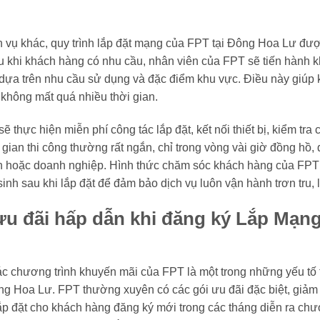
 vụ khác, quy trình lắp đặt mạng của FPT tại Đông Hoa Lư đượ
 khi khách hàng có nhu cầu, nhân viên của FPT sẽ tiến hành kh
dựa trên nhu cầu sử dụng và đặc điểm khu vực. Điều này giúp
không mất quá nhiều thời gian.
 sẽ thực hiện miễn phí công tác lắp đặt, kết nối thiết bị, kiểm t
gian thi công thường rất ngắn, chỉ trong vòng vài giờ đồng hồ
h hoặc doanh nghiệp. Hình thức chăm sóc khách hàng của FPT cò
inh sau khi lắp đặt để đảm bảo dịch vụ luôn vận hành trơn tru, l
ưu đãi hấp dẫn khi đăng ký Lắp Mạn
c chương trình khuyến mãi của FPT là một trong những yếu tố 
ông Hoa Lư. FPT thường xuyên có các gói ưu đãi đặc biệt, giảm g
lắp đặt cho khách hàng đăng ký mới trong các tháng diễn ra chư