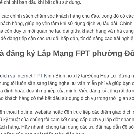
ể chi phí ban đầu khi bắt đầu sử dụng.
các chính sách chăm sóc khách hàng chu đáo, trong đó có các ư
khách hàng, giúp họ yên tâm khi sử dụng dịch vụ lâu dài. Chín
mà còn duy trì mối quan hệ lâu dài giữa khách hàng và nhà cung
dễ dàng tiếp cận các ưu đãi hấp dẫn, từ đó nâng cao trải nghiệ
 và đăng ký Lắp Mạng FPT phường Đ
dịch vụ internet FPT Ninh Bình
hợp lý tại Đông Hoa Lư, đừng ng
úng tôi luôn sẵn sàng lắng nghe, tư vấn miễn phí và giúp bạn 
ia đình hoặc doanh nghiệp của mình. Việc đăng ký cũng rất đơ
o khách hàng có thể bắt đầu sử dụng dịch vụ trong thời gian s
ện thoại hotline, website hoặc đến trực tiếp các điểm giao dịch
gũ kỹ thuật của chúng tôi cam kết cung cấp dịch vụ lắp đặt nhan
khách hàng. Hãy nhanh chóng tận dụng các ưu đãi hấp dẫn để sở 