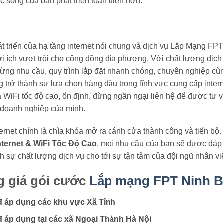
ộc sống của bạn phát triển toàn diện hơn.
 triển của hạ tầng internet nói chung và dịch vụ Lắp Mạng F
lợi ích vượt trội cho cộng đồng địa phương. Với chất lượng dịch
ừng nhu cầu, quy trình lắp đặt nhanh chóng, chuyên nghiệp cù
trở thành sự lựa chọn hàng đầu trong lĩnh vực cung cấp intern
à WiFi tốc độ cao, ổn định, đừng ngần ngại liên hệ để được tư v
 doanh nghiệp của mình.
nternet chính là chìa khóa mở ra cánh cửa thành công và tiến bộ
ternet & WiFi Tốc Độ Cao
, mọi nhu cầu của bạn sẽ được đáp 
nh sự chất lượng dịch vụ cho tới sự tận tâm của đội ngũ nhân vi
 giá gói cước
Lắp mạng FPT Ninh B
 áp dụng các khu vực Xã Tỉnh
đ áp dụng tại các xã Ngoại Thành Hà Nội