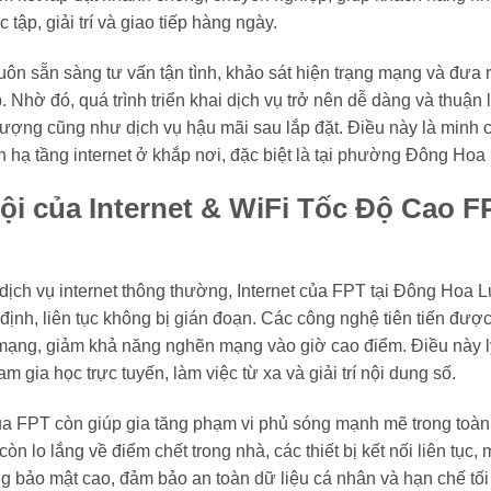
tập, giải trí và giao tiếp hàng ngày.
uôn sẵn sàng tư vấn tận tình, khảo sát hiện trạng mạng và đưa r
. Nhờ đó, quá trình triển khai dịch vụ trở nên dễ dàng và thuận
lượng cũng như dịch vụ hậu mãi sau lắp đặt. Điều này là minh 
ển hạ tầng internet ở khắp nơi, đặc biệt là tại phường Đông Hoa
ội của Internet & WiFi Tốc Độ Cao F
ịch vụ internet thông thường, Internet của FPT tại Đông Hoa L
n định, liên tục không bị gián đoạn. Các công nghệ tiên tiến đư
mạng, giảm khả năng nghẽn mạng vào giờ cao điểm. Điều này l
m gia học trực tuyến, làm việc từ xa và giải trí nội dung số.
của FPT còn giúp gia tăng phạm vi phủ sóng mạnh mẽ trong toà
n lo lắng về điểm chết trong nhà, các thiết bị kết nối liên tục
ng bảo mật cao, đảm bảo an toàn dữ liệu cá nhân và hạn chế tố