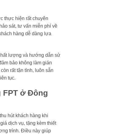
c thực hiện rất chuyên
ảo sát, tư vấn miễn phí về
 khách hàng dễ dàng lựa
ra chất lượng và hướng dẫn sử
, đảm bảo không làm gián
n rất tận tình, luôn sẵn
iên tục.
g FPT ở Đông
thu hút khách hàng khi
iá dịch vụ, tặng kèm thiết
ơng trình. Điều này giúp