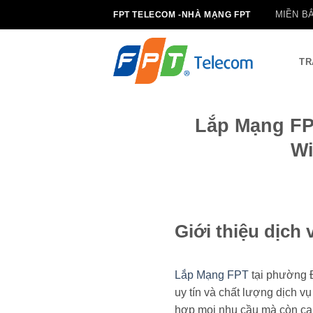
B
MIỀN B
FPT TELECOM -NHÀ MẠNG FPT
ỏ
q
u
TR
a
n
ộ
Lắp Mạng FP
i
Wi
d
u
n
g
Giới thiệu dịc
Lắp Mạng FPT
tại phường Đ
uy tín và chất lượng dịch 
hợp mọi nhu cầu mà còn cam