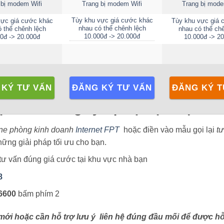
 bị modem Wifi
Trang bị modem Wifi
Trang bị mode
Tùy khu vực giá cước khác
vực giá cước khác
Tùy khu vực giá 
nhau có thể chênh lệch
 thể chênh lệch
nhau có thể ch
10.000đ -> 20.000đ
0đ -> 20.000đ
10.000đ -> 2
 KÝ TƯ VẤN
ĐĂNG KÝ TƯ VẤN
ĐĂNG KÝ T
ệ tư vấn đăng ký lắp đặt dịch vụ:
ine phòng kinh doanh
Internet FPT
hoặc điền vào mẫu gọi lại
tư
ững giải pháp tối ưu cho bạn.
 tư vấn đúng giá cước tại khu vực nhà bạn
8
6600
bấm phím 2
ới hoặc cần hỗ trợ lưu ý liên hệ đúng đầu mối để được h