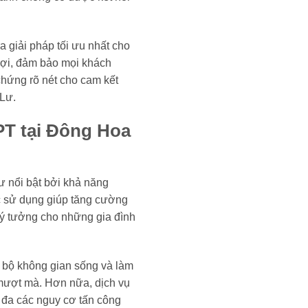
a giải pháp tối ưu nhất cho
 lợi, đảm bảo mọi khách
chứng rõ nét cho cam kết
 Lư.
PT tại Đông Hoa
ư nổi bật bởi khả năng
ợc sử dụng giúp tăng cường
ý tưởng cho những gia đình
n bộ không gian sống và làm
, mượt mà. Hơn nữa, dịch vụ
i đa các nguy cơ tấn công