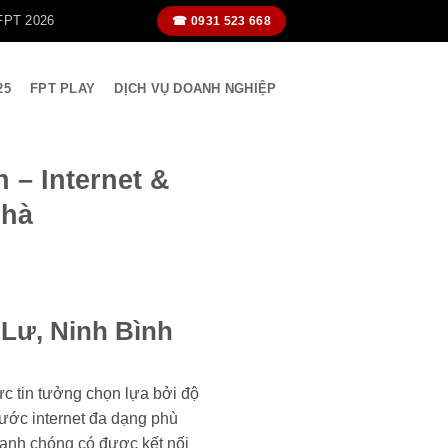
FPT 2026
☎ 0931 523 668
25
FPT PLAY
DỊCH VỤ DOANH NGHIỆP
– Internet &
Nhà
Lư, Ninh Bình
c tin tưởng chọn lựa bởi độ
ước internet đa dạng phù
anh chóng có được kết nối