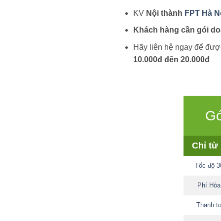
KV
Nội thành
FPT Hà N
Khách hàng cần gói doa
Hãy liên hệ ngay để được
10.000đ đến 20.000đ
Gó
Chỉ từ
Tốc độ 
Phí Hò
Thanh t