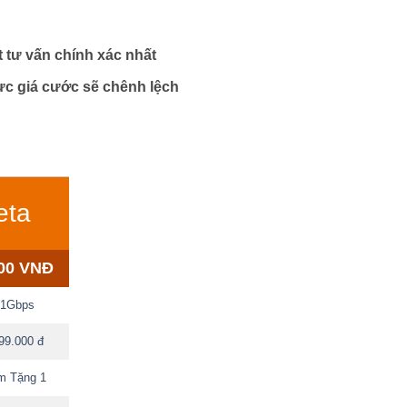
 tư vấn chính xác nhất
ực giá cước sẽ chênh lệch
eta
000 VNĐ
/1Gbps
99.000 đ
m Tặng 1