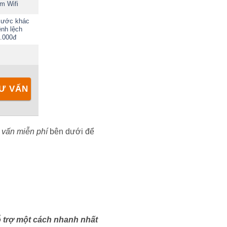
m Wifi
cước khác
ênh lệch
0.000đ
Ư VẤN
 vấn miễn phí
bên dưới để
ỗ trợ một cách nhanh nhất