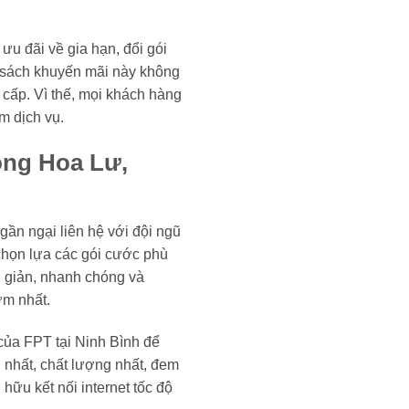
u đãi về gia hạn, đổi gói
h sách khuyến mãi này không
 cấp. Vì thế, mọi khách hàng
m dịch vụ.
ông Hoa Lư,
ần ngại liên hệ với đội ngũ
chọn lựa các gói cước phù
n giản, nhanh chóng và
ớm nhất.
 của FPT tại Ninh Bình để
h nhất, chất lượng nhất, đem
hữu kết nối internet tốc độ