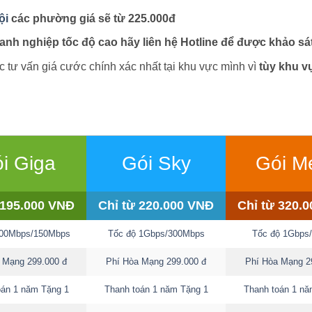
ội
các phường giá sẽ từ 225.000đ
nh nghiệp tốc độ cao hãy liên hệ Hotline để được khảo sát
 tư vấn giá cước chính xác nhất tại khu vực mình vì
tùy khu v
i Giga
Gói Sky
Gói M
 195.000 VNĐ
Chỉ từ 220.000 VNĐ
Chỉ từ 320.
300Mbps/150Mbps
Tốc độ 1Gbps/300Mbps
Tốc độ 1Gbps
a Mạng
299.000 đ
Phí Hòa Mạng 299.000 đ
Phí Hòa Mạng 2
oán 1 năm Tặng 1
Thanh toán 1 năm Tặng 1
Thanh toán 1 nă