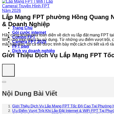
Lắp Mạng FPT phường Hồng Quang Nin
& Doanh Nghiệp
Trang Chủ
Gói cước internet
Hãy cùng khám phá toàn diện về dịch vụ lắp đặt mạng FPT tại
Combo FPT
WiFi cho mọi nhu cầu sử dụng. Từ những ưu điểm vượt trội, c
Camera FPT 2025
mãi hấp dẫn, tất cả sẽ được trình bày một cách chi tiết và rõ rà
FPT play
Dịch vụ doanh nghiệp
Giới Thiệu Dịch Vụ Lắp Mạng FPT Tố
Nội Dung Bài Viết
Giới Thiệu Dịch Vụ Lắp Mạng FPT Tốc Độ Cao Tại Phường 
Ưu Điểm Vượt Trội Khi Lắp Đặt Internet & WiFi FPT Tại Ph