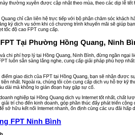
này thường xuyên được cập nhật theo mùa, theo các dịp lễ tết 
 Quang chỉ cần liên hệ trực tiếp với bộ phận chăm sóc khách h
ăng ký dịch vụ sớm khi có chương trình khuyến mãi sẽ giúp bạn t
net tốc độ cao FPT cung cấp.
 FPT Tại Phường Hồng Quang, Ninh Bì
 và chi phí hợp lý tại Hồng Quang, Ninh Bình, đừng ngần ngại li
FPT luôn sẵn sàng lắng nghe, cung cấp giải pháp phù hợp nhất
ác điểm giao dịch của FPT tại Hồng Quang, bạn sẽ nhận được sự 
tiện nhất. Ngoài ra, chúng tôi còn cung cấp dịch vụ hỗ trợ kỹ t
âu dài mà không lo gián đoạn hay gặp sự cố.
oanh nghiệp tại Hồng Quang dịch vụ Internet tốt nhất, chất lư
 giải trí cho đến kinh doanh, góp phần thúc đẩy phát triển cộng
 sở hữu kết nối Internet nhanh, ổn định cùng các ưu đãi hấp 
ng FPT Ninh Bình
nh