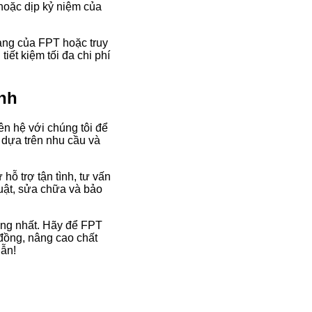
hoặc dịp kỷ niệm của
àng của FPT hoặc truy
iết kiệm tối đa chi phí
nh
ên hệ với chúng tôi để
 dựa trên nhu cầu và
hỗ trợ tận tình, tư vấn
huật, sửa chữa và bảo
ợng nhất. Hãy để FPT
 đồng, nâng cao chất
dẫn!