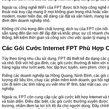
Ngoài ra, công nghệ WiFi của FPT được tích hợp công nghệ m
thoải mái truy cập mạng ở mọi không gian trong nhà hoặc văn ph
modem, router hiện đại, dễ dàng cài đặt và vận hành, mang lạ
đình đến doanh nghiệp nhỏ.
Không chỉ chú trọng đến chất lượng, dịch vụ của FPT còn nổi 
sẵn sàng đến tận nơi để lắp đặt và khắc phục sự cố nhanh ch
thống, tiết kiệm thời gian và công sức cho việc quản lý mạng lư
Các Gói Cước Internet FPT Phù Hợp 
Tùy theo từng nhu cầu sử dụng, FPT đã thiết kế đa dạng các 
và nhỏ. Đối với hộ gia đình, các gói cước thường đi kèm với
hàng ngày như lướt web, học tập trực tuyến, xem phim, chơi g
Riêng các doanh nghiệp tại Hồng Quang, Ninh Bình, các gói cư
lượng dữ liệu lớn, chạy các phần mềm kinh doanh, gọi hội ngh
còn đi kèm các tính năng ưu việt như IP tĩnh, bảo mật cao, ưu
nghiệp.
Ngoài ra, FPT còn cung cấp các gói cước kết hợp Internet và 
và toàn diện. Điều đặc biệt, các gói cước thường xuyên được 
trương, nhằm đem lại lợi ích tối đa cho người dùng. Đây chín