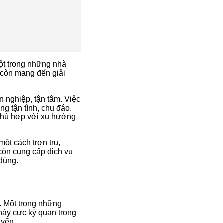
ột trong những nhà
 còn mang đến giải
n nghiệp, tận tâm. Việc
ng tận tình, chu đáo.
, phù hợp với xu hướng
ột cách trơn tru,
còn cung cấp dịch vụ
 dùng.
. Một trong những
 này cực kỳ quan trọng
uyến.