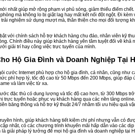
ới nhất giúp mở rộng phạm vi phủ sóng, giảm thiểu điểm chết.
òng mà không lo bị giật lag hay mất kết nối đột ngột. Đi kèm vớ
i trải nghiệm sử dụng mượt mà, thân thiện cho mọi đối tượng kh
bật với chính sách hỗ trợ khách hàng chu đáo, nhân viên kỹ th
óng. Chính điều này giúp khách hàng yên tâm tuyệt đối về khả
ới giải trí hay công việc trực tuyến của mình.
Cho Hộ Gia Đình và Doanh Nghiệp Tại
gói cước Internet phù hợp cho hộ gia đình, cá nhân, cũng như 
 mức phí hợp lý, tốc độ cao từ 50 Mbps đến 200 Mbps, giúp đáp
ame và làm việc từ xa.
ớc đặc thù có dung lượng và tốc độ cao hơn, từ 300 Mbps trở l
ị trực tuyến hoặc phục vụ khách hàng qua các nền tảng online.
 tiên băng thông và hỗ trợ kỹ thuật 24/7 nhằm tối ưu hiệu quả 
truyền hình, giúp khách hàng tiết kiệm chi phí nhưng vẫn có đư
cập nhật, có các chương trình khuyến mãi hấp dẫn vào các dịp l
h là giải pháp lý tưởng để mọi hộ gia đình và doanh nghiệp tại