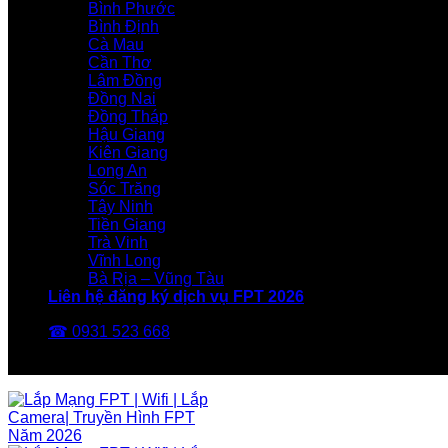
Bình Phước
Bình Định
Cà Mau
Cần Thơ
Lâm Đồng
Đồng Nai
Đồng Tháp
Hậu Giang
Kiên Giang
Long An
Sóc Trăng
Tây Ninh
Tiền Giang
Trà Vinh
Vĩnh Long
Bà Rịa – Vũng Tàu
Liên hệ đăng ký dịch vụ FPT 2026
☎ 0931 523 668
FPT Telecom -Nhà Mạng FPT