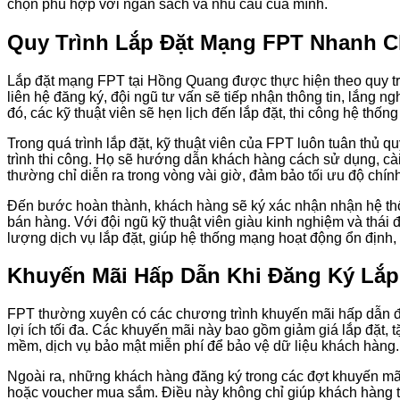
chọn phù hợp với ngân sách và nhu cầu của mình.
Quy Trình Lắp Đặt Mạng FPT Nhanh 
Lắp đặt mạng FPT tại Hồng Quang được thực hiện theo quy tr
liên hệ đăng ký, đội ngũ tư vấn sẽ tiếp nhận thông tin, lắng 
đó, các kỹ thuật viên sẽ hẹn lịch đến lắp đặt, thi công hệ thố
Trong quá trình lắp đặt, kỹ thuật viên của FPT luôn tuân thủ qu
trình thi công. Họ sẽ hướng dẫn khách hàng cách sử dụng, cài 
thường chỉ diễn ra trong vòng vài giờ, đảm bảo tối ưu độ chính
Đến bước hoàn thành, khách hàng sẽ ký xác nhận nhận hệ thố
bán hàng. Với đội ngũ kỹ thuật viên giàu kinh nghiệm và thái
lượng dịch vụ lắp đặt, giúp hệ thống mạng hoạt động ổn định
Khuyến Mãi Hấp Dẫn Khi Đăng Ký Lắ
FPT thường xuyên có các chương trình khuyến mãi hấp dẫn để
lợi ích tối đa. Các khuyến mãi này bao gồm giảm giá lắp đặt, tặ
mềm, dịch vụ bảo mật miễn phí để bảo vệ dữ liệu khách hàng.
Ngoài ra, những khách hàng đăng ký trong các đợt khuyến mãi c
hoặc voucher mua sắm. Điều này không chỉ giúp khách hàng ti