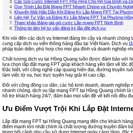
Các Gói Cước Internet FPT Phù Hợp Cho Hộ Gia Đình và D
Quy Trình Lắp Đặt Mạng FPT Nhanh Chóng và Chuyên Nghi
Khuyến Mãi Hấp Dẫn Khi Đăng Ký Lắp Mạng FPT Tại Phườn
Liên Hệ Tư Vấn và Đăng Ký Lắp Mạng FPT Tại Phường Hồn
Tham khảo Bảng giá gói cước Lắp mạng FPT Ninh Bình
Thông tin liên hệ tư vấn đăng ký lắp đặt dịch vụ:
Khi nói đến các dịch vụ Internet đáng tin cậy và nhanh chón
cung cấp dịch vụ viễn thông hàng đầu tại Việt Nam. Dịch vụ
l
pháp toàn diện, phù hợp cho mọi gia đình và doanh nghiệp nh
Chất lượng dịch vụ tại Hồng Quang luôn được đảm bảo với hệ t
lựa chọn lắp đặt mạng FPT giúp khách hàng yên tâm về tốc độ t
Đặc biệt, với công nghệ cáp quang hiện đại, đường truyền luôn
làm việc từ xa, học trực tuyến hay giải trí cao cấp.
Đối với cộng đồng cư dân, các hộ kinh doanh, doanh nghiệp m
nhanh chóng, dịch vụ lắp mạng FPT tại Hồng Quang chính là s
hỗ trợ khách hàng 24/7, đảm bảo mọi vấn đề về kết nối đều đ
Ưu Điểm Vượt Trội Khi Lắp Đặt Inter
Lắp đặt mạng FPT tại Hồng Quang mang đến cho khách hàng nhi
điểm mạnh lớn nhất chính là chất lượng đường truyền đảm bảo 
trong bối cảnh nhu cầu sử dụng Internet ngày càng tăng, đặc b