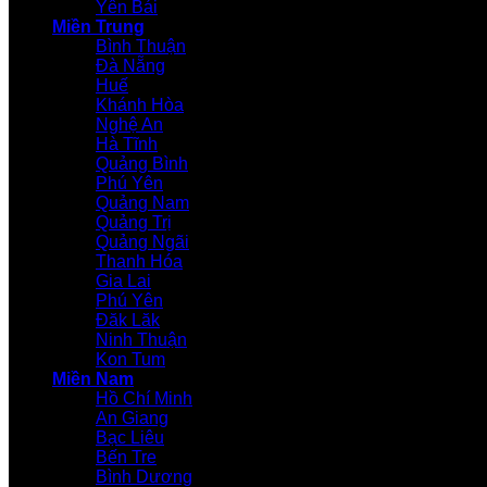
Yên Bái
Miền Trung
Bình Thuận
Đà Nẵng
Huế
Khánh Hòa
Nghệ An
Hà Tĩnh
Quảng Bình
Phú Yên
Quảng Nam
Quảng Trị
Quảng Ngãi
Thanh Hóa
Gia Lai
Phú Yên
Đăk Lăk
Ninh Thuận
Kon Tum
Miền Nam
Hồ Chí Minh
An Giang
Bạc Liêu
Bến Tre
Bình Dương