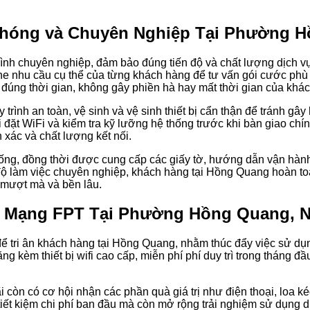
Chóng và Chuyên Nghiệp Tại Phường 
ình chuyên nghiệp, đảm bảo đúng tiến độ và chất lượng dịch v
nghe nhu cầu cụ thể của từng khách hàng để tư vấn gói cước phù
ng đúng thời gian, không gây phiền hà hay mất thời gian của khá
y trình an toàn, vệ sinh và vệ sinh thiết bị cẩn thận để tránh gâ
đặt WiFi và kiểm tra kỹ lưỡng hệ thống trước khi bàn giao chín
 xác và chất lượng kết nối.
ng, đồng thời được cung cấp các giấy tờ, hướng dẫn vận hành 
 độ làm việc chuyên nghiệp, khách hàng tại Hồng Quang hoàn to
, mượt mà và bền lâu.
p Mạng FPT Tại Phường Hồng Quang, N
 tri ân khách hàng tại Hồng Quang, nhằm thúc đẩy việc sử dụn
ng kèm thiết bị wifi cao cấp, miễn phí phí duy trì trong tháng đ
òn có cơ hội nhận các phần quà giá trị như điện thoại, loa kéo
ết kiệm chi phí ban đầu mà còn mở rộng trải nghiệm sử dụng dị