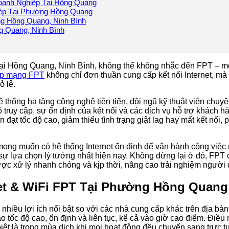
oanh Nghiệp Tại Hồng Quang
ệp Tại Phường Hồng Quang
g Hồng Quang, Ninh Bình
g Quang, Ninh Bình
g tại Hồng Quang, Ninh Bình, không thể không nhắc đến FPT – m
ắp mạng FPT
không chỉ đơn thuần cung cấp kết nối Internet, mà
ỏ lẻ.
hống hạ tầng công nghệ tiên tiến, đội ngũ kỹ thuật viên chuyê
ruy cập, sự ổn định của kết nối và các dịch vụ hỗ trợ khách hà
 đạt tốc độ cao, giảm thiểu tình trạng giật lag hay mất kết nối
ong muốn có hệ thống Internet ổn định để vận hành công việc m
ự lựa chọn lý tưởng nhất hiện nay. Không dừng lại ở đó, FPT 
ược xử lý nhanh chóng và kịp thời, nâng cao trải nghiệm người
net & WiFi FPT Tại Phường Hồng Quang
ều lợi ích nổi bật so với các nhà cung cấp khác trên địa bàn
tốc độ cao, ổn định và liên tục, kể cả vào giờ cao điểm. Điều
iệt là trong mùa dịch khi mọi hoạt động đều chuyển sang trực t