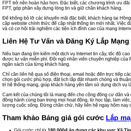
FPT trở nên hoàn hảo hơn. Đặc biệt, các chương trình ưu đãi 
FPT, góp phần xây dựng lòng tin và giữ chân khách hàng.
Để không bỏ lỡ các khuyến mãi đặc biệt, khách hàng tại Hồng
cập website chính thức để cập nhật thông tin mới nhất. Việc đ
và có cơ hội trải nghiệm các tiện ích đỉnh cao của mạng Inter
Liên Hệ Tư Vấn và Đăng Ký Lắp Mạng
Nếu bạn đang tìm kiếm một dịch vụ Internet tin cậy, tốc độ cao
được tư vấn miễn phí. Đội ngũ nhân viên chuyên nghiệp của 
ngân sách của từng khách hàng.
Chỉ cần liên hệ qua số điện thoại, email hoặc đến trực tiếp c
chọn gói cước phù hợp, đặt lịch lắp đặt nhanh chóng và thuận 
trì hệ thống mạng, giúp khách hàng yên tâm sử dụng dịch vụ l
Cam kết của chúng tôi là mang đến cho cộng đồng cư dân và d
đồng hành cùng bạn trong mọi hoạt động, từ học tập, làm việc,
lượng cuộc sống. Đừng chần chừ, hãy liên hệ ngay hôm nay để
Tham khảo
Bảng giá gói cước
Lắp mạ
Gói cước chỉ từ
180.000đ áp dụng các khu vực Xã Tỉ