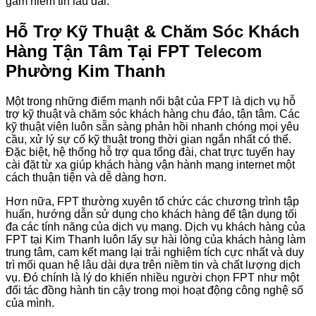
gắm niềm tin lâu dài.
Hỗ Trợ Kỹ Thuật & Chăm Sóc Khách
Hàng Tận Tâm Tại FPT Telecom
Phường Kim Thanh
Một trong những điểm mạnh nổi bật của FPT là dịch vụ hỗ
trợ kỹ thuật và chăm sóc khách hàng chu đáo, tận tâm. Các
kỹ thuật viên luôn sẵn sàng phản hồi nhanh chóng mọi yêu
cầu, xử lý sự cố kỹ thuật trong thời gian ngắn nhất có thể.
Đặc biệt, hệ thống hỗ trợ qua tổng đài, chat trực tuyến hay
cài đặt từ xa giúp khách hàng vận hành mạng internet một
cách thuận tiện và dễ dàng hơn.
Hơn nữa, FPT thường xuyên tổ chức các chương trình tập
huấn, hướng dẫn sử dụng cho khách hàng để tận dụng tối
đa các tính năng của dịch vụ mạng. Dịch vụ khách hàng của
FPT tại Kim Thanh luôn lấy sự hài lòng của khách hàng làm
trung tâm, cam kết mang lại trải nghiệm tích cực nhất và duy
trì mối quan hệ lâu dài dựa trên niềm tin và chất lượng dịch
vụ. Đó chính là lý do khiến nhiều người chọn FPT như một
đối tác đồng hành tin cậy trong mọi hoạt động công nghệ số
của mình.