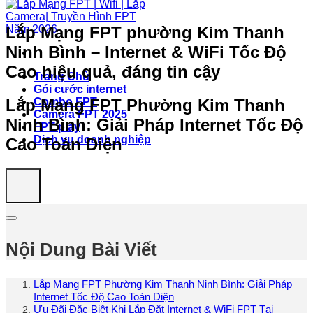
Lắp Mạng FPT phường Kim Thanh
Ninh Bình – Internet & WiFi Tốc Độ
Cao hiệu quả, đáng tin cậy
Trang Chủ
Gói cước internet
Lắp Mạng FPT Phường Kim Thanh
Combo FPT
Camera FPT 2025
Ninh Bình: Giải Pháp Internet Tốc Độ
FPT play
Dịch vụ doanh nghiệp
Cao Toàn Diện
Nội Dung Bài Viết
Lắp Mạng FPT Phường Kim Thanh Ninh Bình: Giải Pháp
Internet Tốc Độ Cao Toàn Diện
Ưu Đãi Đặc Biệt Khi Lắp Đặt Internet & WiFi FPT Tại