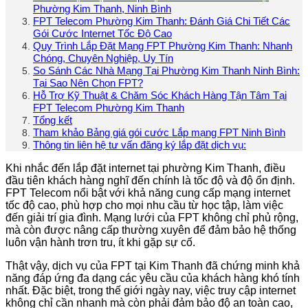
Phường Kim Thanh, Ninh Bình
FPT Telecom Phường Kim Thanh: Đánh Giá Chi Tiết Các
Gói Cước Internet Tốc Độ Cao
Quy Trình Lắp Đặt Mạng FPT Phường Kim Thanh: Nhanh
Chóng, Chuyên Nghiệp, Uy Tín
So Sánh Các Nhà Mạng Tại Phường Kim Thanh Ninh Bình:
Tại Sao Nên Chọn FPT?
Hỗ Trợ Kỹ Thuật & Chăm Sóc Khách Hàng Tận Tâm Tại
FPT Telecom Phường Kim Thanh
Tổng kết
Tham khảo Bảng giá gói cước Lắp mạng FPT Ninh Bình
Thông tin liên hệ tư vấn đăng ký lắp đặt dịch vụ:
Khi nhắc đến lắp đặt internet tại phường Kim Thanh, điều
đầu tiên khách hàng nghĩ đến chính là tốc độ và độ ổn định.
FPT Telecom nổi bật với khả năng cung cấp mạng internet
tốc độ cao, phù hợp cho mọi nhu cầu từ học tập, làm việc
đến giải trí gia đình. Mạng lưới của FPT không chỉ phủ rộng,
mà còn được nâng cấp thường xuyên để đảm bảo hệ thống
luôn vận hành trơn tru, ít khi gặp sự cố.
Thật vậy, dịch vụ của FPT tại Kim Thanh đã chứng minh khả
năng đáp ứng đa dạng các yêu cầu của khách hàng khó tính
nhất. Đặc biệt, trong thế giới ngày nay, việc truy cập internet
không chỉ cần nhanh mà còn phải đảm bảo độ an toàn cao,