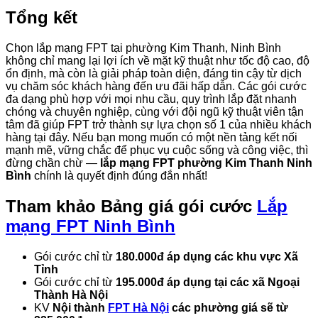
Tổng kết
Chọn lắp mạng FPT tại phường Kim Thanh, Ninh Bình
không chỉ mang lại lợi ích về mặt kỹ thuật như tốc độ cao, độ
ổn định, mà còn là giải pháp toàn diện, đáng tin cậy từ dịch
vụ chăm sóc khách hàng đến ưu đãi hấp dẫn. Các gói cước
đa dạng phù hợp với mọi nhu cầu, quy trình lắp đặt nhanh
chóng và chuyên nghiệp, cùng với đội ngũ kỹ thuật viên tận
tâm đã giúp FPT trở thành sự lựa chọn số 1 của nhiều khách
hàng tại đây. Nếu bạn mong muốn có một nền tảng kết nối
mạnh mẽ, vững chắc để phục vụ cuộc sống và công việc, thì
đừng chần chừ —
lắp mạng FPT phường Kim Thanh Ninh
Bình
chính là quyết định đúng đắn nhất!
Tham khảo
Bảng giá gói cước
Lắp
mạng FPT Ninh Bình
Gói cước chỉ từ
180.000đ áp dụng các khu vực Xã
Tỉnh
Gói cước chỉ từ
195.000đ áp dụng tại các xã Ngoại
Thành Hà Nội
KV
Nội thành
FPT Hà Nội
các phường giá sẽ từ