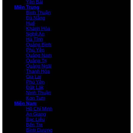
Yên Bái
Miền Trung
Bình Thuận
Đà Nẵng
Huế
Khánh Hòa
Nghệ An
Hà Tĩnh
Quảng Bình
Phú Yên
Quảng Nam
Quảng Trị
Quảng Ngãi
Thanh Hóa
Gia Lai
Phú Yên
Đăk Lăk
Ninh Thuận
Kon Tum
Miền Nam
Hồ Chí Minh
An Giang
Bạc Liêu
Bến Tre
Bình Dương