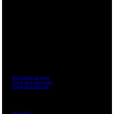
Công ty Cổ phần Viễn thông FPT
Tầng 9, Block A, FPT Tower 10 Phạm Văn Bạch, Cầu
Giấy, Hà Nội
Về Chúng Tôi
Giới thiệu FPT
Liên kết Thành viên
Khách hàng Đối tác
Tuyển dụng
Tập đoàn FPT
Điều Khoản, Chính Sách
Điều khoản sử dụng
Chính sách thanh toán
Chính sách bảo mật
LIÊN HỆ
Hotline:0931 523 668
Báo hỏng :
1900 6600
Mạng FPT