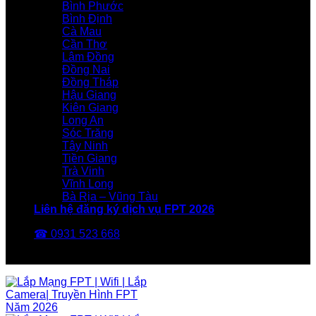
Bình Phước
Bình Định
Cà Mau
Cần Thơ
Lâm Đồng
Đồng Nai
Đồng Tháp
Hậu Giang
Kiên Giang
Long An
Sóc Trăng
Tây Ninh
Tiền Giang
Trà Vinh
Vĩnh Long
Bà Rịa – Vũng Tàu
Liên hệ đăng ký dịch vụ FPT 2026
☎ 0931 523 668
FPT Telecom -Nhà Mạng FPT