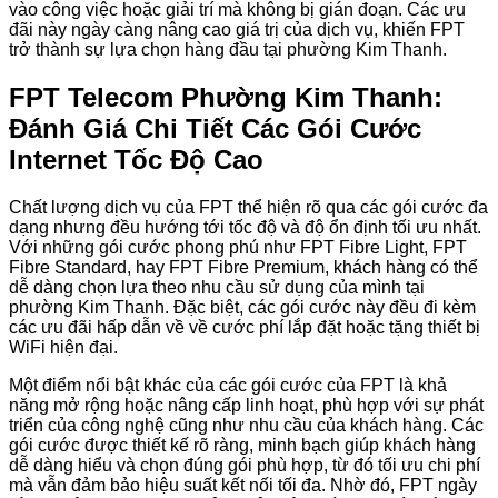
vào công việc hoặc giải trí mà không bị gián đoạn. Các ưu
đãi này ngày càng nâng cao giá trị của dịch vụ, khiến FPT
trở thành sự lựa chọn hàng đầu tại phường Kim Thanh.
FPT Telecom Phường Kim Thanh:
Đánh Giá Chi Tiết Các Gói Cước
Internet Tốc Độ Cao
Chất lượng dịch vụ của FPT thể hiện rõ qua các gói cước đa
dạng nhưng đều hướng tới tốc độ và độ ổn định tối ưu nhất.
Với những gói cước phong phú như FPT Fibre Light, FPT
Fibre Standard, hay FPT Fibre Premium, khách hàng có thể
dễ dàng chọn lựa theo nhu cầu sử dụng của mình tại
phường Kim Thanh. Đặc biệt, các gói cước này đều đi kèm
các ưu đãi hấp dẫn về về cước phí lắp đặt hoặc tặng thiết bị
WiFi hiện đại.
Một điểm nổi bật khác của các gói cước của FPT là khả
năng mở rộng hoặc nâng cấp linh hoạt, phù hợp với sự phát
triển của công nghệ cũng như nhu cầu của khách hàng. Các
gói cước được thiết kế rõ ràng, minh bạch giúp khách hàng
dễ dàng hiểu và chọn đúng gói phù hợp, từ đó tối ưu chi phí
mà vẫn đảm bảo hiệu suất kết nối tối đa. Nhờ đó, FPT ngày