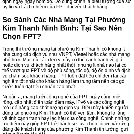
định ngay ngày hôm đó. Đó cũng chính là biểu tượng của sự
uy tín và trách nhiệm của FPT đối với khách hàng.
So Sánh Các Nhà Mạng Tại Phường
Kim Thanh Ninh Bình: Tại Sao Nên
Chọn FPT?
Trong thị trường mạng tại phường Kim Thanh, có không ít
nhà cung cấp dịch vụ như VNPT, Viettel hoặc các nhà mạng
nhỏ hơn. Mặc dù các đơn vị này có thể cạnh tranh về giá
hoặc dịch vụ khách hàng nhất thời, nhưng ít nhà nào lại có
thể vượt qua FPT về độ phủ sóng, tốc độ, độ ổn định và dịch
vụ chăm sóc khách hàng. FPT luôn đặt tiêu chí đem lại trải
nghiệm tốt nhất cho khách hàng làm trung tâm nên các gói
cước luôn đạt tiêu chuẩn cao nhất.
Ngoài ra, mạng lưới công nghệ của FPT ngày càng mở
rộng, cập nhật điện toán đám mây, IPv6 và các công nghệ
mới để nâng cao chất lượng dịch vụ. Điều này khiến người
dùng tại phường Kim Thanh có thể yên tâm, không lo lắng
về tính cạnh tranh hay lạc hậu của công nghệ. Chính những
ưu điểm này giúp FPT trở thành sự lựa chọn tối ưu và xứng
đáng để khách hàng của phường Kim Thanh tin tưởng, gửi