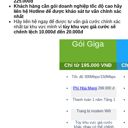
225.000đ
Khách hàng cần gói doanh nghiệp tốc độ cao hãy
liên hệ Hotline để được khảo sát tư vấn chính xác
nhất
Hãy liên hệ ngay để được tư vấn giá cước chính xác
nhất tại khu vực mình vì
tùy khu vực giá cước sẽ
chênh lệch 10.000đ đến 20.000đ
Gói Giga
Chỉ từ 195.000 VNĐ
Ch
Tốc độ 300Mbps/150Mbps
Phí Hòa Mạng
299.000 đ
Thanh toán 1 năm Tặng 1
Trang bị modem Wifi
Tùy khu vực giá cước
khác nhau có thể chênh