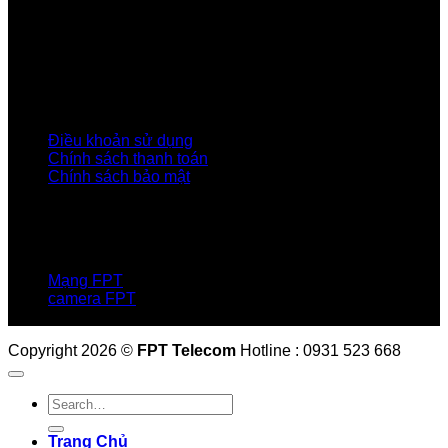
Giới thiệu FPT
Liên kết Thành viên
Khách hàng Đối tác
Tuyển dụng
Tập đoàn FPT
Điều Khoản, Chính Sách
Điều khoản sử dụng
Chính sách thanh toán
Chính sách bảo mật
LIÊN HỆ
Hotline:0931 523 668
Báo hỏng :
1900 6600
Mạng FPT
camera FPT
Email: QuyetPN@fpt.com
Copyright 2026 ©
FPT Telecom
Hotline : 0931 523 668
Trang Chủ