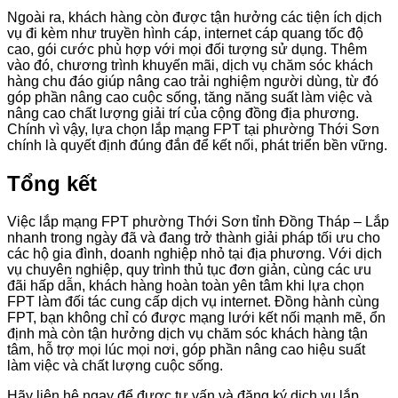
Ngoài ra, khách hàng còn được tận hưởng các tiện ích dịch
vụ đi kèm như truyền hình cáp, internet cáp quang tốc độ
cao, gói cước phù hợp với mọi đối tượng sử dụng. Thêm
vào đó, chương trình khuyến mãi, dịch vụ chăm sóc khách
hàng chu đáo giúp nâng cao trải nghiệm người dùng, từ đó
góp phần nâng cao cuộc sống, tăng năng suất làm việc và
nâng cao chất lượng giải trí của cộng đồng địa phương.
Chính vì vậy, lựa chọn lắp mạng FPT tại phường Thới Sơn
chính là quyết định đúng đắn để kết nối, phát triển bền vững.
Tổng kết
Việc lắp mạng FPT phường Thới Sơn tỉnh Đồng Tháp – Lắp
nhanh trong ngày đã và đang trở thành giải pháp tối ưu cho
các hộ gia đình, doanh nghiệp nhỏ tại địa phương. Với dịch
vụ chuyên nghiệp, quy trình thủ tục đơn giản, cùng các ưu
đãi hấp dẫn, khách hàng hoàn toàn yên tâm khi lựa chọn
FPT làm đối tác cung cấp dịch vụ internet. Đồng hành cùng
FPT, bạn không chỉ có được mạng lưới kết nối mạnh mẽ, ổn
định mà còn tận hưởng dịch vụ chăm sóc khách hàng tận
tâm, hỗ trợ mọi lúc mọi nơi, góp phần nâng cao hiệu suất
làm việc và chất lượng cuộc sống.
Hãy liên hệ ngay để được tư vấn và đăng ký dịch vụ lắp