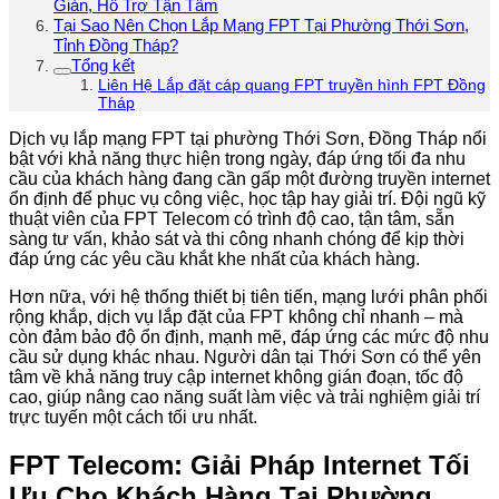
Giản, Hỗ Trợ Tận Tâm
Tại Sao Nên Chọn Lắp Mạng FPT Tại Phường Thới Sơn,
Tỉnh Đồng Tháp?
Tổng kết
Liên Hệ Lắp đặt cáp quang FPT truyền hình FPT Đồng
Tháp
Dịch vụ lắp mạng FPT tại phường Thới Sơn, Đồng Tháp nổi
bật với khả năng thực hiện trong ngày, đáp ứng tối đa nhu
cầu của khách hàng đang cần gấp một đường truyền internet
ổn định để phục vụ công việc, học tập hay giải trí. Đội ngũ kỹ
thuật viên của FPT Telecom có trình độ cao, tận tâm, sẵn
sàng tư vấn, khảo sát và thi công nhanh chóng để kịp thời
đáp ứng các yêu cầu khắt khe nhất của khách hàng.
Hơn nữa, với hệ thống thiết bị tiên tiến, mạng lưới phân phối
rộng khắp, dịch vụ lắp đặt của FPT không chỉ nhanh – mà
còn đảm bảo độ ổn định, mạnh mẽ, đáp ứng các mức độ nhu
cầu sử dụng khác nhau. Người dân tại Thới Sơn có thể yên
tâm về khả năng truy cập internet không gián đoạn, tốc độ
cao, giúp nâng cao năng suất làm việc và trải nghiệm giải trí
trực tuyến một cách tối ưu nhất.
FPT Telecom: Giải Pháp Internet Tối
Ưu Cho Khách Hàng Tại Phường