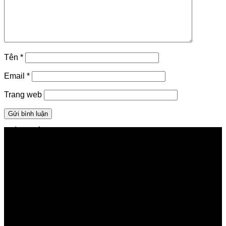
Tên
*
Email
*
Trang web
GIỚI THIỆU FPT TELECOM
Công ty Cổ phần Viễn thông FPT
Tầng 9, Block A, FPT Tower 10 Phạm Văn Bạch, Cầu
Giấy, Hà Nội
Về Chúng Tôi