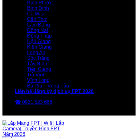
Bình Phước
Bình Định
Cà Mau
Cần Thơ
Lâm Đồng
Đồng Nai
Đồng Tháp
Hậu Giang
Kiên Giang
Long An
Sóc Trăng
Tây Ninh
Tiền Giang
Trà Vinh
Vĩnh Long
Bà Rịa – Vũng Tàu
Liên hệ đăng ký dịch vụ FPT 2026
☎ 0931 523 668
FPT Telecom -Nhà Mạng FPT