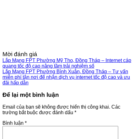
Mời đánh giá
Lắp Mạng FPT Phường Mỹ Tho, Đồng Tháp – Internet cáp
quang tốc độ cao nâng tầm trải nghiệm số
Lắp Mạng FPT Phường Bình Xuân, Đồng Tháp – Tư vấn
miễn phí tận nơi để nhận dịch vụ internet tốc độ cao và ưu
đãi hấp dẫn
Để lại một bình luận
Email của bạn sẽ không được hiển thị công khai.
Các
trường bắt buộc được đánh dấu
*
Bình luận
*