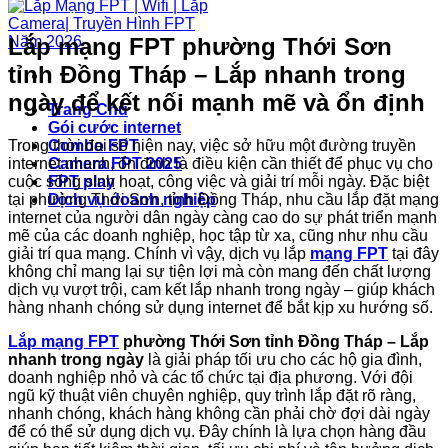
Lắp mạng FPT phường Thới Sơn
tỉnh Đồng Tháp – Lắp nhanh trong
ngày để kết nối mạnh mẽ và ổn định
Trang Chủ
Gói cước internet
Trong thời đại số hiện nay, việc sở hữu một đường truyền
Combo FPT
internet nhanh, ổn định là điều kiện cần thiết để phục vụ cho
Camera FPT 2025
cuộc sống sinh hoạt, công việc và giải trí mỗi ngày. Đặc biệt
FPT play
tại phường Thới Sơn, tỉnh Đồng Tháp, nhu cầu lắp đặt mạng
Dịch vụ doanh nghiệp
internet của người dân ngày càng cao do sự phát triển mạnh
mẽ của các doanh nghiệp, học tập từ xa, cũng như nhu cầu
giải trí qua mạng. Chính vì vậy, dịch vụ lắp
mạng FPT
tại đây
không chỉ mang lại sự tiện lợi mà còn mang đến chất lượng
dịch vụ vượt trội, cam kết lắp nhanh trong ngày – giúp khách
hàng nhanh chóng sử dụng internet để bắt kịp xu hướng số.
Lắp mạng FPT
phường Thới Sơn tỉnh Đồng Tháp – Lắp
nhanh trong ngày
là giải pháp tối ưu cho các hộ gia đình,
doanh nghiệp nhỏ và các tổ chức tại địa phương. Với đội
ngũ kỹ thuật viên chuyên nghiệp, quy trình lắp đặt rõ ràng,
nhanh chóng, khách hàng không cần phải chờ đợi dài ngày
để có thể sử dụng dịch vụ. Đây chính là lựa chọn hàng đầu