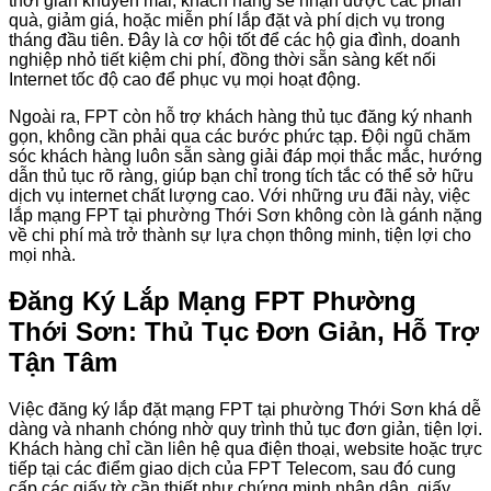
thời gian khuyến mãi, khách hàng sẽ nhận được các phần
quà, giảm giá, hoặc miễn phí lắp đặt và phí dịch vụ trong
tháng đầu tiên. Đây là cơ hội tốt để các hộ gia đình, doanh
nghiệp nhỏ tiết kiệm chi phí, đồng thời sẵn sàng kết nối
Internet tốc độ cao để phục vụ mọi hoạt động.
Ngoài ra, FPT còn hỗ trợ khách hàng thủ tục đăng ký nhanh
gọn, không cần phải qua các bước phức tạp. Đội ngũ chăm
sóc khách hàng luôn sẵn sàng giải đáp mọi thắc mắc, hướng
dẫn thủ tục rõ ràng, giúp bạn chỉ trong tích tắc có thể sở hữu
dịch vụ internet chất lượng cao. Với những ưu đãi này, việc
lắp mạng FPT tại phường Thới Sơn không còn là gánh nặng
về chi phí mà trở thành sự lựa chọn thông minh, tiện lợi cho
mọi nhà.
Đăng Ký Lắp Mạng FPT Phường
Thới Sơn: Thủ Tục Đơn Giản, Hỗ Trợ
Tận Tâm
Việc đăng ký lắp đặt mạng FPT tại phường Thới Sơn khá dễ
dàng và nhanh chóng nhờ quy trình thủ tục đơn giản, tiện lợi.
Khách hàng chỉ cần liên hệ qua điện thoại, website hoặc trực
tiếp tại các điểm giao dịch của FPT Telecom, sau đó cung
cấp các giấy tờ cần thiết như chứng minh nhân dân, giấy