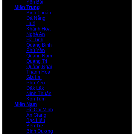
Yên Bái
Miền Trung
Bình Thuận
Đà Nẵng
Huế
Khánh Hòa
Nghệ An
Hà Tĩnh
Quảng Bình
Phú Yên
Quảng Nam
Quảng Trị
Quảng Ngãi
Thanh Hóa
Gia Lai
Phú Yên
Đăk Lăk
Ninh Thuận
Kon Tum
Miền Nam
Hồ Chí Minh
An Giang
Bạc Liêu
Bến Tre
Bình Dương