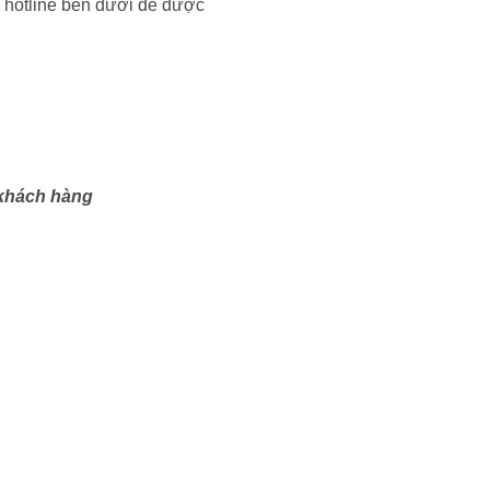
ỉ hotline bên dưới để được
 khách hàng