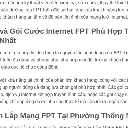
được đội ngũ kỹ thuật viên đến kiểm tra, sửa chữa, thay thế thiết
ì, bảo dưỡng của FPT luôn đặt sự hài lòng của khách hàng lên
úp khách hàng an tâm về độ bền, ổn định của mạng lưới internet.
và Gói Cước Internet FPT Phù Hợp 
Nhất
ới mức giá hợp lý, đó chính là nguyên tắc hoạt động của
FPT T
 luôn đa dạng và phong phú, phù hợp mọi đối tượng khách hàn
 giáo dục, tổ chức cộng đồng.
với khả năng tài chính của phần lớn khách hàng, cùng với các 
 giúp người dùng dễ dàng lựa chọn gói phù hợp nhất. Các gói 
ao, dịch vụ internet kết hợp truyền hình cáp, hoặc các gói chạy
hông chỉ đáp ứng được nhu cầu thực tế mà còn tối ưu ngân sá
n Lắp Mạng FPT Tại Phường Thống N
ong vô số các nhà cung cấp internet hiện nay,
Lắp Mạng FPT P