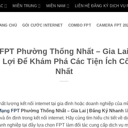
ẮC
MIỀN TRUNG
MIỀN NAM
LIÊN HỆ ĐĂNG KÝ DỊCH VỤ 
ANG CHỦ
GÓI CƯỚC INTERNET
COMBO FPT
CAMERA FPT 20
FPT Phường Thống Nhất – Gia Lai
 Lợi Để Khám Phá Các Tiện Ích 
Nhất
t lượng kết nối internet tại gia đình hoặc doanh nghiệp của
Mạng FPT
Phường Thống Nhất – Gia Lai | Đăng Ký Nhanh
l
và ổn định trong kết nối internet. Hãy cùng tìm hiểu chi tiết về dị
h nghiệp tại đây lựa chọn FPT làm đối tác cung cấp dịch vụ mạ