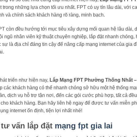
 trong những lựa chọn tối ưu nhất. FPT có uy tín lâu dài, với c
tình và chính sách khách hàng rõ ràng, minh bạch.
PT còn đều hướng tới mục tiêu xây dựng mối quan hệ lâu dài, dự
i ngũ nhân viên kỹ thuật chuyên nghiệp, lắp đặt nhanh chóng, h
sự là địa chỉ đáng tin cậy để nâng cấp mạng internet của gia đ
i.
át triển như hiện nay,
Lắp Mạng FPT Phường Thống Nhất – 
iúp các khách hàng có thể nhanh chóng sở hữu một hệ thống mạn
ản, dịch vụ hỗ trợ tận nơi, đến các gói cước phù hợp, tất cả đ
ất cho khách hàng. Bạn hãy liên hệ ngay để được tư vấn miễn ph
ng internet ổn định, tiện lợi nhất nhé!
 tư vấn lắp đặt
mạng fpt gia lai