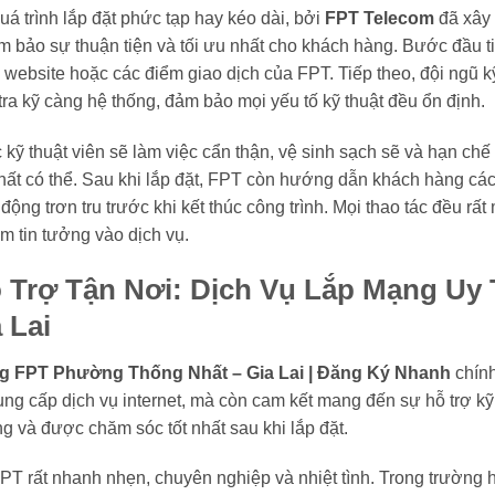
uá trình lắp đặt phức tạp hay kéo dài, bởi
FPT Telecom
đã xây 
 bảo sự thuận tiện và tối ưu nhất cho khách hàng. Bước đầu ti
, website hoặc các điểm giao dịch của FPT. Tiếp theo, đội ngũ kỹ
tra kỹ càng hệ thống, đảm bảo mọi yếu tố kỹ thuật đều ổn định.
ác kỹ thuật viên sẽ làm việc cẩn thận, vệ sinh sạch sẽ và hạn 
ất có thể. Sau khi lắp đặt, FPT còn hướng dẫn khách hàng cách
ộng trơn tru trước khi kết thúc công trình. Mọi thao tác đều rất
m tin tưởng vào dịch vụ.
 Trợ Tận Nơi: Dịch Vụ Lắp Mạng Uy 
 Lai
g FPT Phường Thống Nhất – Gia Lai | Đăng Ký Nhanh
chính
ng cấp dịch vụ internet, mà còn cam kết mang đến sự hỗ trợ kỹ
g và được chăm sóc tốt nhất sau khi lắp đặt.
FPT rất nhanh nhẹn, chuyên nghiệp và nhiệt tình. Trong trường