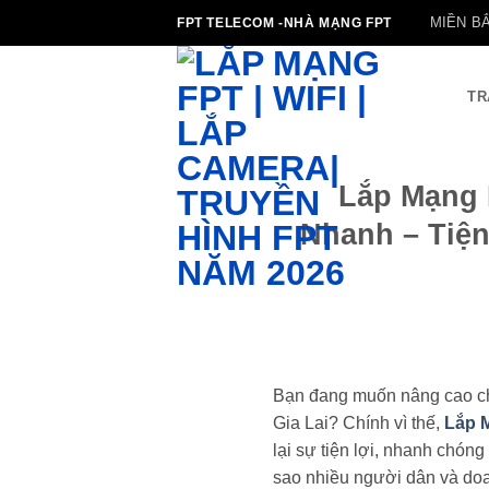
Bỏ
MIỀN B
FPT TELECOM -NHÀ MẠNG FPT
qua
nội
dung
TR
Lắp Mạng 
Nhanh – Tiện
Bạn đang muốn nâng cao chấ
Gia Lai? Chính vì thế,
Lắp 
lại sự tiện lợi, nhanh chóng 
sao nhiều người dân và doan