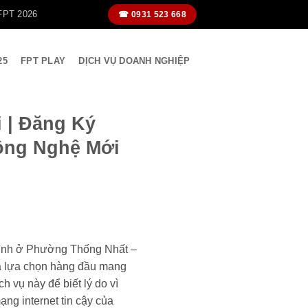
FPT 2026
☎ 0931 523 668
25
FPT PLAY
DỊCH VỤ DOANH NGHIỆP
 | Đăng Ký
Công Nghệ Mới
 mình ở Phường Thống Nhất –
à lựa chọn hàng đầu mang
ch vụ này để biết lý do vì
ng internet tin cậy của