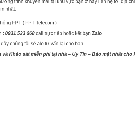
hương trình khuyến mãi tại khu vực bạn ở hãy liên hệ tới địa ch
ớm nhất.
hông FPT ( FPT Telecom )
h :
0931 523 668
call trực tiếp hoặc kết bạn
Zalo
đây chúng tôi sẽ alo tư vấn lại cho bạn
n và Khảo sát miễn phí tại nhà – Uy Tín – Bảo mật nhất cho