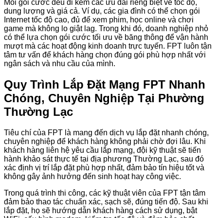
Mỗi gói cước đều đi kèm các ưu đãi riêng biệt về tốc độ,
dung lượng và giá cả. Ví dụ, các gia đình có thể chọn gói
Internet tốc độ cao, đủ để xem phim, học online và chơi
game mà không lo giật lag. Trong khi đó, doanh nghiệp nhỏ
có thể lựa chọn gói cước tối ưu về băng thông để vận hành
mượt mà các hoạt động kinh doanh trực tuyến. FPT luôn tận
tâm tư vấn để khách hàng chọn đúng gói phù hợp nhất với
ngân sách và nhu cầu của mình.
Quy Trình Lắp Đặt Mạng FPT Nhanh
Chóng, Chuyên Nghiệp Tại Phường
Thường Lạc
Tiêu chí của FPT là mang đến dịch vụ lắp đặt nhanh chóng,
chuyên nghiệp để khách hàng không phải chờ đợi lâu. Khi
khách hàng liên hệ yêu cầu lắp mạng, đội kỹ thuật sẽ tiến
hành khảo sát thực tế tại địa phương Thường Lạc, sau đó
xác định vị trí lắp đặt phù hợp nhất, đảm bảo tín hiệu tốt và
không gây ảnh hưởng đến sinh hoạt hay công việc.
Trong quá trình thi công, các kỹ thuật viên của FPT tận tâm
đảm bảo thao tác chuẩn xác, sạch sẽ, đúng tiến độ. Sau khi
lắp đặt, họ sẽ hướng dẫn khách hàng cách sử dụng, bật