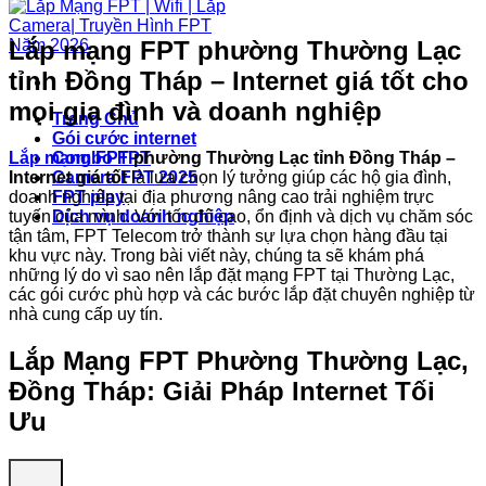
Lắp mạng FPT phường Thường Lạc
tỉnh Đồng Tháp – Internet giá tốt cho
mọi gia đình và doanh nghiệp
Trang Chủ
Gói cước internet
Lắp mạng FPT
phường Thường Lạc tỉnh Đồng Tháp –
Combo FPT
Internet giá tốt
là lựa chọn lý tưởng giúp các hộ gia đình,
Camera FPT 2025
doanh nghiệp tại địa phương nâng cao trải nghiệm trực
FPT play
tuyến của mình. Với tốc độ cao, ổn định và dịch vụ chăm sóc
Dịch vụ doanh nghiệp
tận tâm, FPT Telecom trở thành sự lựa chọn hàng đầu tại
khu vực này. Trong bài viết này, chúng ta sẽ khám phá
những lý do vì sao nên lắp đặt mạng FPT tại Thường Lạc,
các gói cước phù hợp và các bước lắp đặt chuyên nghiệp từ
nhà cung cấp uy tín.
Lắp Mạng FPT Phường Thường Lạc,
Đồng Tháp: Giải Pháp Internet Tối
Ưu