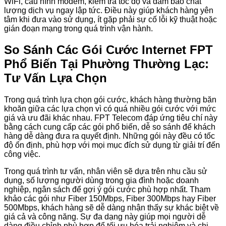
WiFi, cấu hình modem, kiểm tra tốc độ và đảm bảo chất
lượng dịch vụ ngay lập tức. Điều này giúp khách hàng yên
tâm khi đưa vào sử dụng, ít gặp phải sự cố lỗi kỹ thuật hoặc
gián đoạn mạng trong quá trình vận hành.
So Sánh Các Gói Cước Internet FPT
Phổ Biến Tại Phường Thường Lạc:
Tư Vấn Lựa Chọn
Trong quá trình lựa chọn gói cước, khách hàng thường băn
khoăn giữa các lựa chọn vì có quá nhiều gói cước với mức
giá và ưu đãi khác nhau. FPT Telecom đáp ứng tiêu chí này
bằng cách cung cấp các gói phổ biến, dễ so sánh để khách
hàng dễ dàng đưa ra quyết định. Những gói này đều có tốc
độ ổn định, phù hợp với mọi mục đích sử dụng từ giải trí đến
công việc.
Trong quá trình tư vấn, nhân viên sẽ dựa trên nhu cầu sử
dụng, số lượng người dùng trong gia đình hoặc doanh
nghiệp, ngân sách để gợi ý gói cước phù hợp nhất. Tham
khảo các gói như Fiber 150Mbps, Fiber 300Mbps hay Fiber
500Mbps, khách hàng sẽ dễ dàng nhận thấy sự khác biệt về
giá cả và công năng. Sự đa dạng này giúp mọi người dễ
dàng điều chỉnh phù hợp để tối ưu hóa trải nghiệm và chi