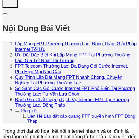
Nội Dung Bài Viết
Lắp Mạng FPT Phường Thường Lạc, Đồng Tháp: Giải Pháp
Internet Tối Ưu
Ưu Đãi Đặc Biệt Khi Lắp Mạng FPT Tại Phường Thường
Lạc: Giá Tốt Nhất Thị Trường
FPT Telecom Thường Lạc: Đa Dạng Gói Cước Internet,
Phù Hợp Mọi Nhu Cầu
Quy Trình Lắp Đặt Mạng FPT Nhanh Chóng, Chuyên
Nghiệp Tại Phường Thường Lạc
So Sánh Các Gói Cước Internet FPT Phổ Biến Tại Phường
Thường Lạc: Tư Vấn Lựa Chọn
Đánh Giá Chất Lượng Dịch Vụ Internet FPT Tại Phường
Thường Lạc, Đồng Tháp
Tổng kết
Liên Hệ Lắp đặt cáp quang FPT truyền hình FPT Đồng
Tháp
Trong thời đại số hóa, kết nối internet nhanh và ổn định là
nền tảng để phát triển mọi hoạt động từ học tập, làm việc đến