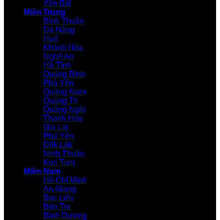
Yên Bái
Miền Trung
Bình Thuận
Đà Nẵng
Huế
Khánh Hòa
Nghệ An
Hà Tĩnh
Quảng Bình
Phú Yên
Quảng Nam
Quảng Trị
Quảng Ngãi
Thanh Hóa
Gia Lai
Phú Yên
Đăk Lăk
Ninh Thuận
Kon Tum
Miền Nam
Hồ Chí Minh
An Giang
Bạc Liêu
Bến Tre
Bình Dương