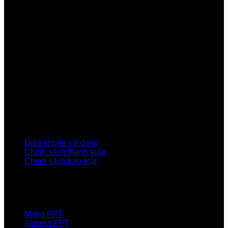
Công ty Cổ phần Viễn thông FPT
Tầng 9, Block A, FPT Tower 10 Phạm Văn Bạch, Cầu
Giấy, Hà Nội
Về Chúng Tôi
Giới thiệu FPT
Liên kết Thành viên
Khách hàng Đối tác
Tuyển dụng
Tập đoàn FPT
Điều Khoản, Chính Sách
Điều khoản sử dụng
Chính sách thanh toán
Chính sách bảo mật
LIÊN HỆ
Hotline:0931 523 668
Báo hỏng :
1900 6600
Mạng FPT
camera FPT