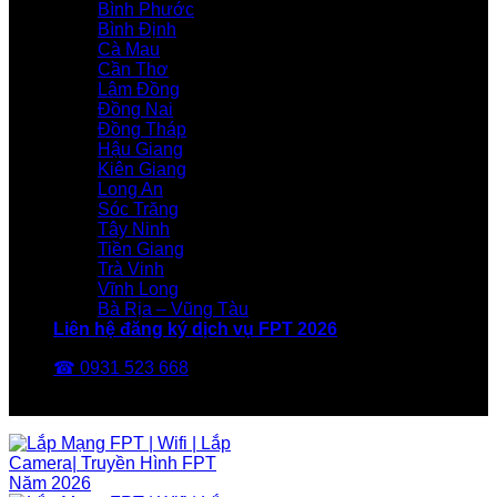
Bình Phước
Bình Định
Cà Mau
Cần Thơ
Lâm Đồng
Đồng Nai
Đồng Tháp
Hậu Giang
Kiên Giang
Long An
Sóc Trăng
Tây Ninh
Tiền Giang
Trà Vinh
Vĩnh Long
Bà Rịa – Vũng Tàu
Liên hệ đăng ký dịch vụ FPT 2026
☎ 0931 523 668
FPT Telecom -Nhà Mạng FPT