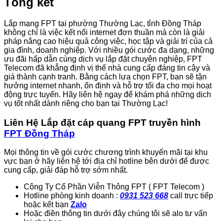
Tổng kết
Lắp mạng FPT tại phường Thường Lạc, tỉnh Đồng Tháp
không chỉ là việc kết nối internet đơn thuần mà còn là giải
pháp nâng cao hiệu quả công việc, học tập và giải trí của cả
gia đình, doanh nghiệp. Với nhiều gói cước đa dạng, những
ưu đãi hấp dẫn cùng dịch vụ lắp đặt chuyên nghiệp, FPT
Telecom đã khẳng định vị thế nhà cung cấp đáng tin cậy và
giá thành cạnh tranh. Bằng cách lựa chọn FPT, bạn sẽ tận
hưởng internet nhanh, ổn định và hỗ trợ tối đa cho mọi hoạt
động trực tuyến. Hãy liên hệ ngay để khám phá những dịch
vụ tốt nhất dành riêng cho bạn tại Thường Lạc!
Liên Hệ Lắp đặt cáp quang FPT truyền hình
FPT Đồng Tháp
Mọi thông tin về gói cước chương trình khuyến mãi tại khu
vực bạn ở hãy liên hệ tới địa chỉ hotline bên dưới để được
cung cấp, giải đáp hỗ trợ sớm nhất.
Công Ty Cổ Phần Viễn Thông FPT ( FPT Telecom )
Hotline phòng kinh doanh :
0931 523 668
call trực tiếp
hoặc kết bạn
Zalo
Hoặc điền thông tin dưới đây chúng tôi sẽ alo tư vấn