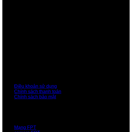
Công ty Cổ phần Viễn thông FPT
Tầng 9, Block A, FPT Tower 10 Phạm Văn Bạch, Cầu
Giấy, Hà Nội
Về Chúng Tôi
Giới thiệu FPT
Liên kết Thành viên
Khách hàng Đối tác
Tuyển dụng
Tập đoàn FPT
Điều Khoản, Chính Sách
Điều khoản sử dụng
Chính sách thanh toán
Chính sách bảo mật
LIÊN HỆ
Hotline:0931 523 668
Báo hỏng :
1900 6600
Mạng FPT