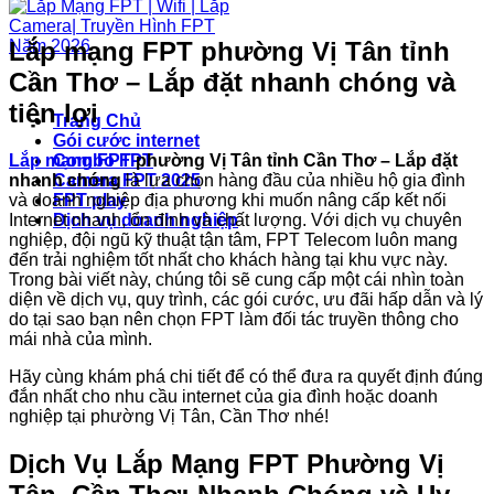
Lắp mạng FPT phường Vị Tân tỉnh
Cần Thơ – Lắp đặt nhanh chóng và
tiện lợi
Trang Chủ
Gói cước internet
Lắp mạng FPT
phường Vị Tân tỉnh Cần Thơ – Lắp đặt
Combo FPT
nhanh chóng
là lựa chọn hàng đầu của nhiều hộ gia đình
Camera FPT 2025
và doanh nghiệp địa phương khi muốn nâng cấp kết nối
FPT play
Internet nhanh, ổn định và chất lượng. Với dịch vụ chuyên
Dịch vụ doanh nghiệp
nghiệp, đội ngũ kỹ thuật tận tâm, FPT Telecom luôn mang
đến trải nghiệm tốt nhất cho khách hàng tại khu vực này.
Trong bài viết này, chúng tôi sẽ cung cấp một cái nhìn toàn
diện về dịch vụ, quy trình, các gói cước, ưu đãi hấp dẫn và lý
do tại sao bạn nên chọn FPT làm đối tác truyền thông cho
mái nhà của mình.
Hãy cùng khám phá chi tiết để có thể đưa ra quyết định đúng
đắn nhất cho nhu cầu internet của gia đình hoặc doanh
nghiệp tại phường Vị Tân, Cần Thơ nhé!
Dịch Vụ Lắp Mạng FPT Phường Vị