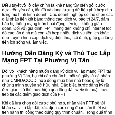
Điều tuyệt vời ở đây chính là khả năng tùy biến gói cước
dựa trên yêu cầu, tốc độ và dung lượng dữ liệu phù hợp cho
từng mô hình kinh doanh. Các doanh nghiệp có thể chọn các
giải pháp liên kết băng thông cao, dịch vụ bảo trì 24/7, đảm
bảo hệ thống mạng luôn hoạt động liên tục, không gián
đoạn. Đối với gia đình, FPT mang đến không chỉ Internet tốc
độ cao, ổn định mà còn kết hợp nhiều dịch vụ tiện ích khác
như truyền hình cáp, dịch vụ điện thoại cố định, giúp gia tăng
tiện ích sống và làm việc.
Hướng Dẫn Đăng Ký và Thủ Tục Lắp
Mạng FPT Tại Phường Vị Tân
Đối với khách hàng muốn đăng ký dịch vụ lắp mạng FPT tại
phường Vị Tân, họ chỉ cần chuẩn bị một số giấy tờ cá nhân
như CMND/CCCD, hợp đồng mua bán nhà hoặc giấy tờ
chứng minh quyền sở hữu nhà. Đặc biệt, bước đăng ký rất
đơn giản, có thể thực hiện qua tổng đài, website hoặc trực
tiếp tại các điểm giao dịch của FPT.
Khi đã lựa chọn gói cước phù hợp, nhân viên FPT sẽ tới
khảo sát vị trí lắp đặt, xác định các công đoạn cần thiết và
tiến hành thi công theo đúng quy trình chuẩn. Trong quá trình