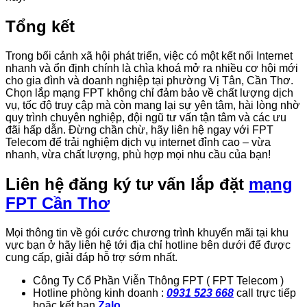
Tổng kết
Trong bối cảnh xã hội phát triển, việc có một kết nối Internet
nhanh và ổn định chính là chìa khoá mở ra nhiều cơ hội mới
cho gia đình và doanh nghiệp tại phường Vị Tân, Cần Thơ.
Chọn lắp mạng FPT không chỉ đảm bảo về chất lượng dịch
vụ, tốc độ truy cập mà còn mang lại sự yên tâm, hài lòng nhờ
quy trình chuyên nghiệp, đội ngũ tư vấn tận tâm và các ưu
đãi hấp dẫn. Đừng chần chừ, hãy liên hệ ngay với FPT
Telecom để trải nghiệm dịch vụ internet đỉnh cao – vừa
nhanh, vừa chất lượng, phù hợp mọi nhu cầu của bạn!
Liên hệ đăng ký tư vấn lắp đặt
mạng
FPT Cần Thơ
Mọi thông tin về gói cước chương trình khuyến mãi tại khu
vực bạn ở hãy liên hệ tới địa chỉ hotline bên dưới để được
cung cấp, giải đáp hỗ trợ sớm nhất.
Công Ty Cổ Phần Viễn Thông FPT ( FPT Telecom )
Hotline phòng kinh doanh :
0931 523 668
call trực tiếp
hoặc kết bạn
Zalo