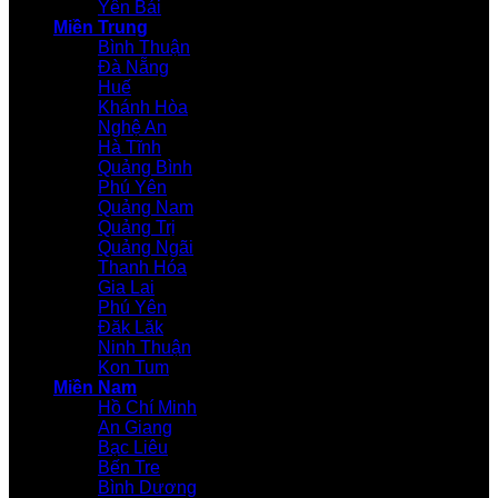
Yên Bái
Miền Trung
Bình Thuận
Đà Nẵng
Huế
Khánh Hòa
Nghệ An
Hà Tĩnh
Quảng Bình
Phú Yên
Quảng Nam
Quảng Trị
Quảng Ngãi
Thanh Hóa
Gia Lai
Phú Yên
Đăk Lăk
Ninh Thuận
Kon Tum
Miền Nam
Hồ Chí Minh
An Giang
Bạc Liêu
Bến Tre
Bình Dương