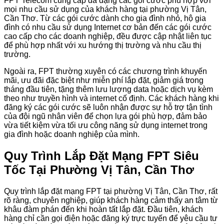
FPT Telecom cung cấp đa dạng các gói cước phù hợp với
mọi nhu cầu sử dụng của khách hàng tại phường Vị Tân,
Cần Thơ. Từ các gói cước dành cho gia đình nhỏ, hộ gia
đình có nhu cầu sử dụng Internet cơ bản đến các gói cước
cao cấp cho các doanh nghiệp, đều được cập nhật liên tục
để phù hợp nhất với xu hướng thị trường và nhu cầu thị
trường.
Ngoài ra, FPT thường xuyên có các chương trình khuyến
mãi, ưu đãi đặc biệt như miễn phí lắp đặt, giảm giá trong
tháng đầu tiên, tặng thêm lưu lượng data hoặc dịch vụ kèm
theo như truyền hình và internet cố định. Các khách hàng khi
đăng ký các gói cước sẽ luôn nhận được sự hỗ trợ tận tình
của đội ngũ nhân viên để chọn lựa gói phù hợp, đảm bảo
vừa tiết kiệm vừa tối ưu công năng sử dụng internet trong
gia đình hoặc doanh nghiệp của mình.
Quy Trình Lắp Đặt Mạng FPT Siêu
Tốc Tại Phường Vị Tân, Cần Thơ
Quy trình lắp đặt mạng FPT tại phường Vị Tân, Cần Thơ, rất
rõ ràng, chuyên nghiệp, giúp khách hàng cảm thấy an tâm từ
khâu đàm phán đến khi hoàn tất lắp đặt. Đầu tiên, khách
hàng chỉ cần gọi điện hoặc đăng ký trực tuyến để yêu cầu tư