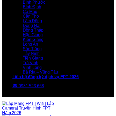
Bình Phước
Bình Định
Cà Mau
Cần Thơ
Lâm Đồng
Đồng Nai
Đồng Tháp
Hậu Giang
Kiên Giang
Long An
Sóc Trăng
Tây Ninh
Tiền Giang
Trà Vinh
Vĩnh Long
Bà Rịa – Vũng Tàu
Liên hệ đăng ký dịch vụ FPT 2026
☎ 0931 523 668
FPT Telecom -Nhà Mạng FPT