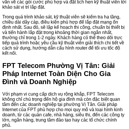
vấn về các gói cước phù hợp và đặt lịch hẹn kỹ thuật viên tới
khảo sát vị trí lắp đặt.
Trong quá trình khảo sát, kỹ thuật viên sẽ kiểm tra hạ tầng,
chiều dài dây cáp, điều kiện phù hợp để lắp đặt mạng ổn
định nhất. Sau đó, sẽ lập kế hoạch thi công, chuẩn bị thiết bị
và tiến hành lắp đặt trong khoảng thời gian ngắn nhất,
thường chỉ trong 1-2 ngày. Khách hàng có thể theo dõi trực
tiếp quá trình hoặc yêu cầu kỹ thuật viên giải thích chi tiết về
cách sử dụng, hướng dẫn cấu hình router để tối ưu tốc độ
kết nối.
FPT Telecom Phường Vị Tân: Giải
Pháp Internet Toàn Diện Cho Gia
Đình và Doanh Nghiệp
Với phạm vi cung cấp dịch vụ rộng khắp, FPT Telecom
không chỉ chú trọng đến hộ gia đình mà còn đặc biệt quan
tâm đến các doanh nghiệp tại phường Vị Tân. Giải pháp
Internet của FPT phù hợp cho mọi quy mô và loại hình kinh
doanh, từ các quán cafe, nhà hàng, siêu thị, đến các công ty
lớn, ngân hàng, trung tâm đào tạo hay các tổ chức chính
phủ.