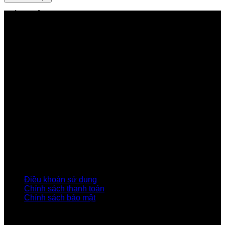
GIỚI THIỆU FPT TELECOM
Công ty Cổ phần Viễn thông FPT
Tầng 9, Block A, FPT Tower 10 Phạm Văn Bạch, Cầu
Giấy, Hà Nội
Về Chúng Tôi
Giới thiệu FPT
Liên kết Thành viên
Khách hàng Đối tác
Tuyển dụng
Tập đoàn FPT
Điều Khoản, Chính Sách
Điều khoản sử dụng
Chính sách thanh toán
Chính sách bảo mật
LIÊN HỆ