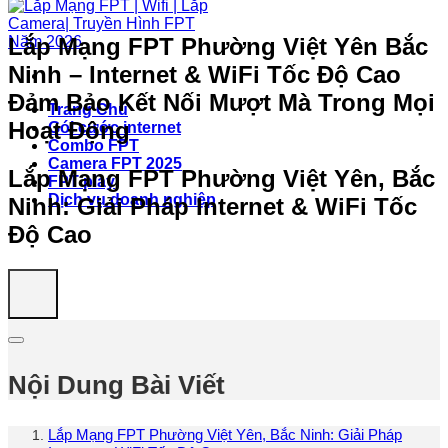
Lắp Mạng FPT Phường Việt Yên Bắc
Ninh – Internet & WiFi Tốc Độ Cao
Đảm Bảo Kết Nối Mượt Mà Trong Mọi
Trang Chủ
Hoạt Động
Gói cước internet
Combo FPT
Camera FPT 2025
Lắp Mạng FPT Phường Việt Yên, Bắc
FPT play
Dịch vụ doanh nghiệp
Ninh: Giải Pháp Internet & WiFi Tốc
Độ Cao
Nội Dung Bài Viết
Lắp Mạng FPT Phường Việt Yên, Bắc Ninh: Giải Pháp