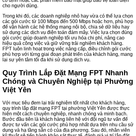
cố định hoặc các phần mềm bảo mật giúp bảo vệ toàn diện
cho người dùng.
Trong khi đó, các doanh nghiệp nhỏ hay vừa có thể lựa chọn
các gói cước từ 100 Mbps đến 500 Mbps hoặc hơn, phù hợp
để vận hành các hệ thống mạng nội bộ, chia sẻ dữ liệu hay
sử dụng các dịch vụ điện toán đám mây. Việc lựa chọn đúng
gói cước giúp doanh nghiệp tối ưu hóa chi phí, nâng cao
hiệu quả công việc và giữ vững trải nghiệm khách hàng.
FPT luôn linh hoạt trong việc nâng cấp, điều chỉnh gói cước
phù hợp với từng giai đoạn phát triển của khách hàng, mang
lại sự yên tâm tối đa khi sử dụng dịch vụ.
Quy Trình Lắp Đặt Mạng FPT Nhanh
Chóng và Chuyên Nghiệp tại Phường
Việt Yên
Với mục tiêu đem lại trải nghiệm tốt nhất cho khách hàng,
quy trình lắp đặt mạng FPT tại phường Việt Yên được thực
hiện một cách chuyên nghiệp, nhanh chóng và minh bạch.
Bước đầu tiên là khách hàng liên hệ với đội ngũ tư vấn để
được tư vấn các gói cước phù hợp nhất dựa trên nhu cầu sử
dụng và hạ tầng sẵn có của địa phương. Sau đó, nhân viên
kỹ thuật sẽ tiến hành khảo sát thực tế, đánh giá vị trí lắp đặt,