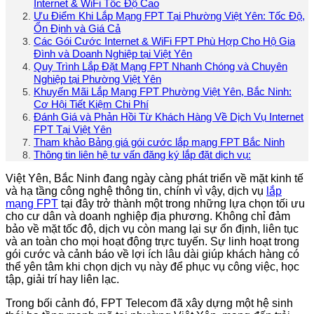
Internet & WiFi Tốc Độ Cao
Ưu Điểm Khi Lắp Mạng FPT Tại Phường Việt Yên: Tốc Độ,
Ổn Định và Giá Cả
Các Gói Cước Internet & WiFi FPT Phù Hợp Cho Hộ Gia
Đình và Doanh Nghiệp tại Việt Yên
Quy Trình Lắp Đặt Mạng FPT Nhanh Chóng và Chuyên
Nghiệp tại Phường Việt Yên
Khuyến Mãi Lắp Mạng FPT Phường Việt Yên, Bắc Ninh:
Cơ Hội Tiết Kiệm Chi Phí
Đánh Giá và Phản Hồi Từ Khách Hàng Về Dịch Vụ Internet
FPT Tại Việt Yên
Tham khảo Bảng giá gói cước lắp mạng FPT Bắc Ninh
Thông tin liên hệ tư vấn đăng ký lắp đặt dịch vụ:
Việt Yên, Bắc Ninh đang ngày càng phát triển về mặt kinh tế
và hạ tầng công nghệ thông tin, chính vì vậy, dịch vụ
lắp
mạng FPT
tại đây trở thành một trong những lựa chọn tối ưu
cho cư dân và doanh nghiệp địa phương. Không chỉ đảm
bảo về mặt tốc độ, dịch vụ còn mang lại sự ổn định, liên tục
và an toàn cho mọi hoạt động trực tuyến. Sự linh hoạt trong
gói cước và cảnh báo về lợi ích lâu dài giúp khách hàng có
thể yên tâm khi chọn dịch vụ này để phục vụ công việc, học
tập, giải trí hay liên lạc.
Trong bối cảnh đó, FPT Telecom đã xây dựng một hệ sinh