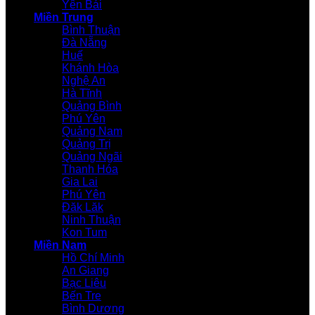
Yên Bái
Miền Trung
Bình Thuận
Đà Nẵng
Huế
Khánh Hòa
Nghệ An
Hà Tĩnh
Quảng Bình
Phú Yên
Quảng Nam
Quảng Trị
Quảng Ngãi
Thanh Hóa
Gia Lai
Phú Yên
Đăk Lăk
Ninh Thuận
Kon Tum
Miền Nam
Hồ Chí Minh
An Giang
Bạc Liêu
Bến Tre
Bình Dương