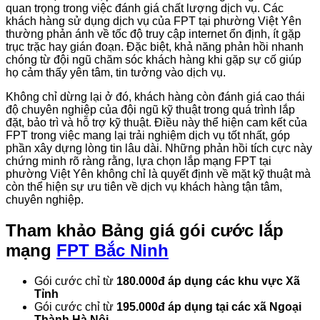
quan trọng trong việc đánh giá chất lượng dịch vụ. Các
khách hàng sử dụng dịch vụ của FPT tại phường Việt Yên
thường phản ánh về tốc độ truy cập internet ổn định, ít gặp
trục trặc hay gián đoạn. Đặc biệt, khả năng phản hồi nhanh
chóng từ đội ngũ chăm sóc khách hàng khi gặp sự cố giúp
họ cảm thấy yên tâm, tin tưởng vào dịch vụ.
Không chỉ dừng lại ở đó, khách hàng còn đánh giá cao thái
độ chuyên nghiệp của đội ngũ kỹ thuật trong quá trình lắp
đặt, bảo trì và hỗ trợ kỹ thuật. Điều này thể hiện cam kết của
FPT trong việc mang lại trải nghiệm dịch vụ tốt nhất, góp
phần xây dựng lòng tin lâu dài. Những phản hồi tích cực này
chứng minh rõ ràng rằng, lựa chọn lắp mạng FPT tại
phường Việt Yên không chỉ là quyết định về mặt kỹ thuật mà
còn thể hiện sự ưu tiên về dịch vụ khách hàng tận tâm,
chuyên nghiệp.
Tham khảo
Bảng giá gói cước lắp
mạng
FPT Bắc Ninh
Gói cước chỉ từ
180.000đ áp dụng các khu vực Xã
Tỉnh
Gói cước chỉ từ
195.000đ áp dụng tại các xã Ngoại
Thành Hà Nội