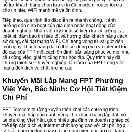
hỗ trợ khách hàng chọn lựa vị trí đặt modem, router tối ưu
cho tín hiệu WiFi mạnh mẽ và ổn định.
Tiếp theo, quá trình lắp đặt diễn ra nhanh chóng, ít ảnh
hưởng đến sinh hoạt của gia đình hoặc hoạt động của
doanh nghiệp. Nhân viên kỹ thuật sẽ kiểm tra kỹ lưỡng các
thiết bị, đảm bảo tín hiệu tốt và hướng dẫn khách hàng cách
sử dụng, cài đặt mạng WiFi. Chỉ trong vòng từ vài giờ đến
một ngày, khách hàng đã có thể sử dụng dịch vụ internet tốc
độ cao của FPT một cách ổn định, sẵn sàng phục vụ mọi nhu
cầu công việc, giải trí cũng như học tập. Quy trình này đã
chứng minh sự chuyên nghiệp, tận tâm của FPT trong việc
mang đến dịch vụ chất lượng cao.
Khuyến Mãi Lắp Mạng FPT Phường
Việt Yên, Bắc Ninh: Cơ Hội Tiết Kiệm
Chi Phí
FPT Telecom thường xuyên triển khai các chương trình
khuyến mãi hấp dẫn dành riêng cho khách hàng lắp đặt mới
tại phường Việt Yên, giúp nhiều gia đình và doanh nghiệp có
thể tiếp cận dịch vụ Internet chất lượng cao với chi phí hợp
lý. Các chương trình này có thể gồm miễn phí lắp đặt, tặng