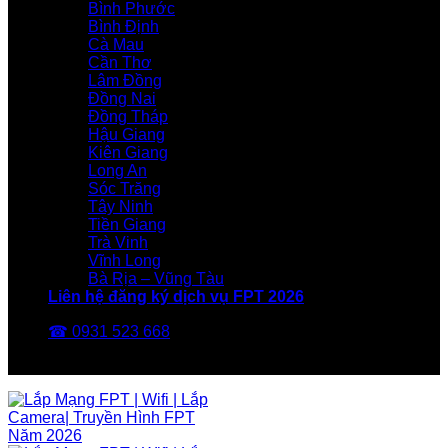
Bình Phước
Bình Định
Cà Mau
Cần Thơ
Lâm Đồng
Đồng Nai
Đồng Tháp
Hậu Giang
Kiên Giang
Long An
Sóc Trăng
Tây Ninh
Tiền Giang
Trà Vinh
Vĩnh Long
Bà Rịa – Vũng Tàu
Liên hệ đăng ký dịch vụ FPT 2026
☎ 0931 523 668
FPT Telecom -Nhà Mạng FPT