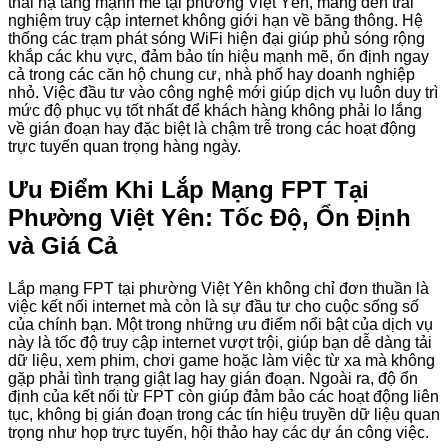
thái hạ tầng mạnh mẽ tại phường Việt Yên, mang đến trải
nghiệm truy cập internet không giới hạn về băng thông. Hệ
thống các trạm phát sóng WiFi hiện đại giúp phủ sóng rộng
khắp các khu vực, đảm bảo tín hiệu mạnh mẽ, ổn định ngay
cả trong các căn hộ chung cư, nhà phố hay doanh nghiệp
nhỏ. Việc đầu tư vào công nghệ mới giúp dịch vụ luôn duy trì
mức độ phục vụ tốt nhất để khách hàng không phải lo lắng
về gián đoạn hay đặc biệt là chậm trễ trong các hoạt động
trực tuyến quan trọng hàng ngày.
Ưu Điểm Khi Lắp Mạng FPT Tại
Phường Việt Yên: Tốc Độ, Ổn Định
và Giá Cả
Lắp mạng FPT tại phường Việt Yên không chỉ đơn thuần là
việc kết nối internet mà còn là sự đầu tư cho cuộc sống số
của chính bạn. Một trong những ưu điểm nổi bật của dịch vụ
này là tốc độ truy cập internet vượt trội, giúp bạn dễ dàng tải
dữ liệu, xem phim, chơi game hoặc làm việc từ xa mà không
gặp phải tình trạng giật lag hay gián đoạn. Ngoài ra, độ ổn
định của kết nối từ FPT còn giúp đảm bảo các hoạt động liên
tục, không bị gián đoạn trong các tín hiệu truyền dữ liệu quan
trọng như họp trực tuyến, hội thảo hay các dự án công việc.