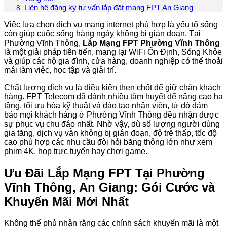
Liên hệ đăng ký tư vấn lắp đặt mạng FPT An Giang
Việc lựa chọn dịch vụ mạng internet phù hợp là yếu tố sống
còn giúp cuộc sống hàng ngày không bị gián đoạn. Tại
Phường Vĩnh Thông,
Lắp Mạng FPT Phường Vĩnh Thông
là một giải pháp tiên tiến, mang lại WiFi Ổn Định, Sóng Khỏe
và giúp các hộ gia đình, cửa hàng, doanh nghiệp có thể thoải
mái làm việc, học tập và giải trí.
Chất lượng dịch vụ là điều kiện then chốt để giữ chân khách
hàng. FPT Telecom đã dành nhiều tâm huyết để nâng cao hạ
tầng, tối ưu hóa kỹ thuật và đào tạo nhân viên, từ đó đảm
bảo mọi khách hàng ở Phường Vĩnh Thông đều nhận được
sự phục vụ chu đáo nhất. Nhờ vậy, dù số lượng người dùng
gia tăng, dịch vụ vẫn không bị gián đoạn, độ trễ thấp, tốc độ
cao phù hợp các nhu cầu đòi hỏi băng thông lớn như xem
phim 4K, họp trực tuyến hay chơi game.
Ưu Đãi Lắp Mạng FPT Tại Phường
Vĩnh Thông, An Giang: Gói Cước và
Khuyến Mãi Mới Nhất
Không thể phủ nhận rằng các chính sách khuyến mãi là một