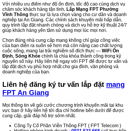
Với nhiều ưu điểm như độ ổn định, tốc độ cao cùng dịch vụ
chăm sóc khách hàng tận tình,
Lắp Mạng FPT Phường
Vĩnh Thông
thực sự là lựa chọn vàng cho cư dân và doanh
nghiệp tại An Giang. Các chính sách khuyến mãi hấp dẫn,
quy trình lắp đặt nhanh chóng và dịch vụ hỗ trợ kỹ thuật 24/7
giúp khách hàng yên tâm sử dụng mọi lúc mọi nơi.
Chọn đúng nhà cung cấp mạng không chỉ giúp công việc
của bạn diễn ra suôn sẻ hơn mà còn nâng cao chất lượng
cuộc sống, mang lại trải nghiệm số đích thực —
WiFi Ổn
Định, Sóng Khỏe
chính là chìa khóa thành công trong kỷ
nguyên số này. Hãy liên hệ ngay với FPT để được tư vấn và
lắp đặt dịch vụ phù hợp nhất cho gia đình, văn phòng và
doanh nghiệp của bạn.
Liên hệ đăng ký tư vấn lắp đặt
mạng
FPT An Giang
Mọi thông tin về gói cước chương trình khuyến mãi tại khu
vực bạn ở hãy liên hệ tới địa chỉ hotline bên dưới để được
cung cấp, giải đáp hỗ trợ sớm nhất.
Công Ty Cổ Phần Viễn Thông FPT ( FPT Telecom )
Hotline phòng kinh doanh :
0931 523 668
call trực tiếp