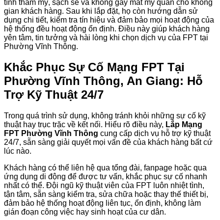
tính thẩm mỹ, sạch sẻ và không gây mất mỹ quan cho không
gian khách hàng. Sau khi lắp đặt, họ còn hướng dẫn sử
dụng chi tiết, kiểm tra tín hiệu và đảm bảo mọi hoạt động của
hệ thống đều hoạt động ổn định. Điều này giúp khách hàng
yên tâm, tin tưởng và hài lòng khi chọn dịch vụ của FPT tại
Phường Vĩnh Thông.
Khắc Phục Sự Cố Mạng FPT Tại
Phường Vĩnh Thông, An Giang: Hỗ
Trợ Kỹ Thuật 24/7
Trong quá trình sử dụng, không tránh khỏi những sự cố kỹ
thuật hay trục trặc về kết nối. Hiểu rõ điều này,
Lắp Mạng
FPT Phường Vĩnh Thông
cung cấp dịch vụ hỗ trợ kỹ thuật
24/7, sẵn sàng giải quyết mọi vấn đề của khách hàng bất cứ
lúc nào.
Khách hàng có thể liên hệ qua tổng đài, fanpage hoặc qua
ứng dụng di động để được tư vấn, khắc phục sự cố nhanh
nhất có thể. Đội ngũ kỹ thuật viên của FPT luôn nhiệt tình,
tận tâm, sẵn sàng kiểm tra, sửa chữa hoặc thay thế thiết bị,
đảm bảo hệ thống hoạt động liên tục, ổn định, không làm
gián đoạn công việc hay sinh hoạt của cư dân.