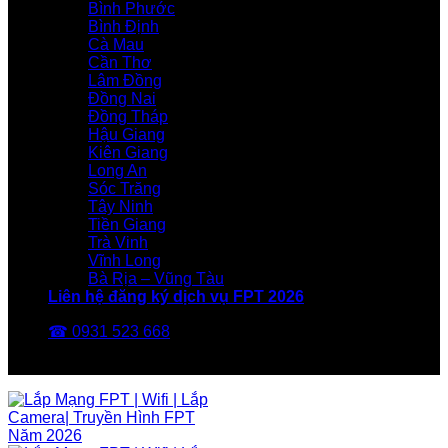
Bình Phước
Bình Định
Cà Mau
Cần Thơ
Lâm Đồng
Đồng Nai
Đồng Tháp
Hậu Giang
Kiên Giang
Long An
Sóc Trăng
Tây Ninh
Tiền Giang
Trà Vinh
Vĩnh Long
Bà Rịa – Vũng Tàu
Liên hệ đăng ký dịch vụ FPT 2026
☎ 0931 523 668
FPT Telecom -Nhà Mạng FPT