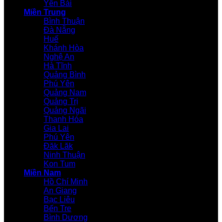
Yên Bái
Miền Trung
Bình Thuận
Đà Nẵng
Huế
Khánh Hòa
Nghệ An
Hà Tĩnh
Quảng Bình
Phú Yên
Quảng Nam
Quảng Trị
Quảng Ngãi
Thanh Hóa
Gia Lai
Phú Yên
Đăk Lăk
Ninh Thuận
Kon Tum
Miền Nam
Hồ Chí Minh
An Giang
Bạc Liêu
Bến Tre
Bình Dương