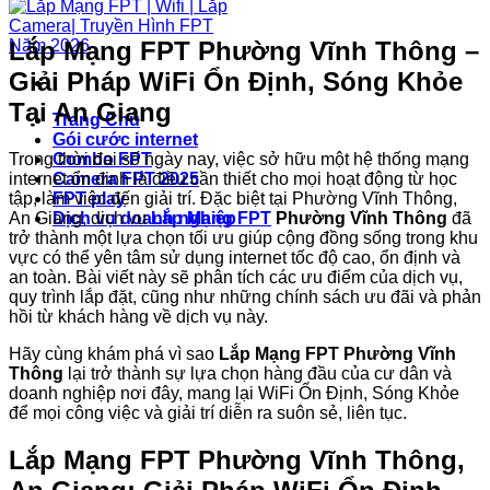
Lắp Mạng FPT Phường Vĩnh Thông –
Giải Pháp WiFi Ổn Định, Sóng Khỏe
Tại An Giang
Trang Chủ
Gói cước internet
Trong thời đại số ngày nay, việc sở hữu một hệ thống mạng
Combo FPT
internet ổn định là điều cần thiết cho mọi hoạt động từ học
Camera FPT 2025
tập, làm việc đến giải trí. Đặc biệt tại Phường Vĩnh Thông,
FPT play
An Giang, dịch vụ
Lắp Mạng FPT
Phường Vĩnh Thông
đã
Dịch vụ doanh nghiệp
trở thành một lựa chọn tối ưu giúp cộng đồng sống trong khu
vực có thể yên tâm sử dụng internet tốc độ cao, ổn định và
an toàn. Bài viết này sẽ phân tích các ưu điểm của dịch vụ,
quy trình lắp đặt, cũng như những chính sách ưu đãi và phản
hồi từ khách hàng về dịch vụ này.
Hãy cùng khám phá vì sao
Lắp Mạng FPT Phường Vĩnh
Thông
lại trở thành sự lựa chọn hàng đầu của cư dân và
doanh nghiệp nơi đây, mang lại WiFi Ổn Định, Sóng Khỏe
để mọi công việc và giải trí diễn ra suôn sẻ, liên tục.
Lắp Mạng FPT Phường Vĩnh Thông,