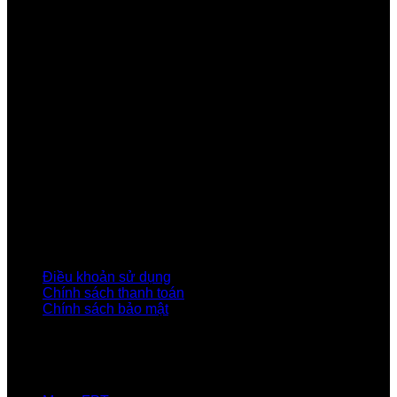
Công ty Cổ phần Viễn thông FPT
Tầng 9, Block A, FPT Tower 10 Phạm Văn Bạch, Cầu
Giấy, Hà Nội
Về Chúng Tôi
Giới thiệu FPT
Liên kết Thành viên
Khách hàng Đối tác
Tuyển dụng
Tập đoàn FPT
Điều Khoản, Chính Sách
Điều khoản sử dụng
Chính sách thanh toán
Chính sách bảo mật
LIÊN HỆ
Hotline:0931 523 668
Báo hỏng :
1900 6600