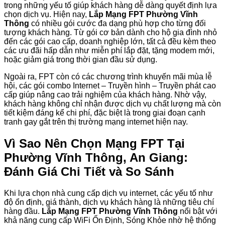
trong những yếu tố giúp khách hàng dễ dàng quyết định lựa
chọn dịch vụ. Hiện nay,
Lắp Mạng FPT Phường Vĩnh
Thông
có nhiều gói cước đa dạng phù hợp cho từng đối
tượng khách hàng. Từ gói cơ bản dành cho hộ gia đình nhỏ
đến các gói cao cấp, doanh nghiệp lớn, tất cả đều kèm theo
các ưu đãi hấp dẫn như miễn phí lắp đặt, tặng modem mới,
hoặc giảm giá trong thời gian đầu sử dụng.
Ngoài ra, FPT còn có các chương trình khuyến mãi mùa lễ
hội, các gói combo Internet – Truyền hình – Truyền phát cao
cấp giúp nâng cao trải nghiệm của khách hàng. Nhờ vậy,
khách hàng không chỉ nhận được dịch vụ chất lượng mà còn
tiết kiệm đáng kể chi phí, đặc biệt là trong giai đoạn cạnh
tranh gay gắt trên thị trường mạng internet hiện nay.
Vì Sao Nên Chọn Mạng FPT Tại
Phường Vĩnh Thông, An Giang:
Đánh Giá Chi Tiết và So Sánh
Khi lựa chọn nhà cung cấp dịch vụ internet, các yếu tố như
độ ổn định, giá thành, dịch vụ khách hàng là những tiêu chí
hàng đầu.
Lắp Mạng FPT Phường Vĩnh Thông
nổi bật với
khả năng cung cấp WiFi Ổn Định, Sóng Khỏe nhờ hệ thống