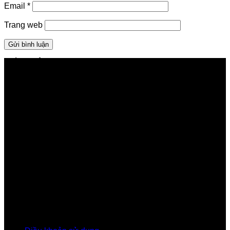
Email
*
Trang web
GIỚI THIỆU FPT TELECOM
Công ty Cổ phần Viễn thông FPT
Tầng 9, Block A, FPT Tower 10 Phạm Văn Bạch, Cầu
Giấy, Hà Nội
Về Chúng Tôi
Giới thiệu FPT
Liên kết Thành viên
Khách hàng Đối tác
Tuyển dụng
Tập đoàn FPT
Điều Khoản, Chính Sách