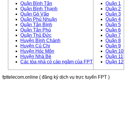
Quận Bình Tân
Quận 1
Quận Bình Thạnh
Quận 2
Quận Gò Vấp
Quận 3
Quận Phú Nhuận
Quận 4
Quận Tân Bình
Quận 5
Quận Tân Phú
Quận 6
Quận Thủ Đức
Quận 7
Huyện Bình Chánh
Quận 8
Huyện Củ Chi
Quận 9
Huyện Hóc Môn
Quận 10
Huyện Nhà Bè
Quận 11
Các tòa nhà có cáp ngầm của FPT
Quận 12
fpttelecom.online ( đăng ký dịch vụ trực tuyến FPT )