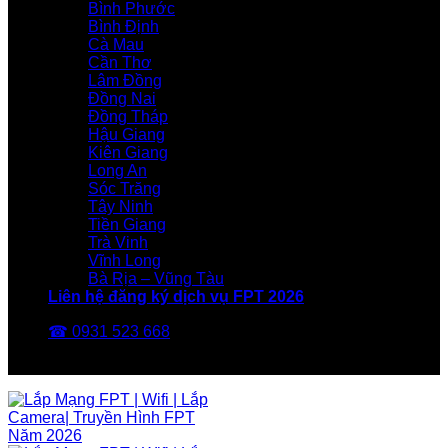
Bình Phước
Bình Định
Cà Mau
Cần Thơ
Lâm Đồng
Đồng Nai
Đồng Tháp
Hậu Giang
Kiên Giang
Long An
Sóc Trăng
Tây Ninh
Tiền Giang
Trà Vinh
Vĩnh Long
Bà Rịa – Vũng Tàu
Liên hệ đăng ký dịch vụ FPT 2026
☎ 0931 523 668
FPT Telecom -Nhà Mạng FPT