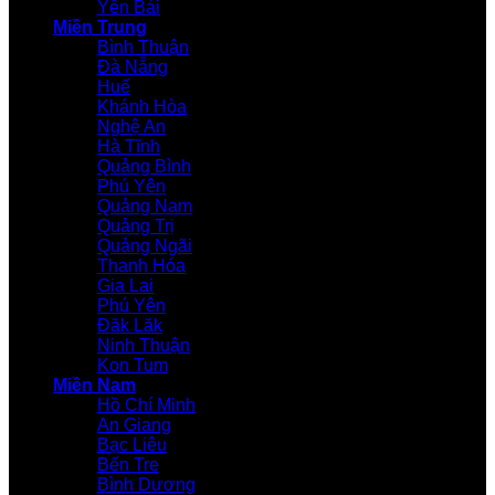
Yên Bái
Miền Trung
Bình Thuận
Đà Nẵng
Huế
Khánh Hòa
Nghệ An
Hà Tĩnh
Quảng Bình
Phú Yên
Quảng Nam
Quảng Trị
Quảng Ngãi
Thanh Hóa
Gia Lai
Phú Yên
Đăk Lăk
Ninh Thuận
Kon Tum
Miền Nam
Hồ Chí Minh
An Giang
Bạc Liêu
Bến Tre
Bình Dương