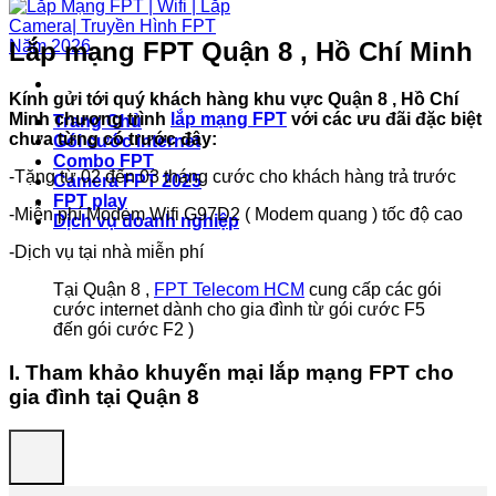
Lắp mạng FPT Quận 8 , Hồ Chí Minh
Kính gửi tới quý khách hàng khu vực Quận 8 , Hồ Chí
Minh chương trình
lắp mạng FPT
với các ưu đãi đặc biệt
Trang Chủ
chưa từng có trước đây:
Gói cước internet
Combo FPT
-Tặng từ 02 đến 03 tháng cước cho khách hàng trả trước
Camera FPT 2025
FPT play
-Miễn phí Modem Wifi G97D2 ( Modem quang ) tốc độ cao
Dịch vụ doanh nghiệp
-Dịch vụ tại nhà miễn phí
Tại Quận 8 ,
FPT Telecom HCM
cung cấp các gói
cước internet dành cho gia đình từ gói cước F5
đến gói cước F2 )
I. Tham khảo khuyến mại lắp mạng FPT cho
gia đình tại Quận 8