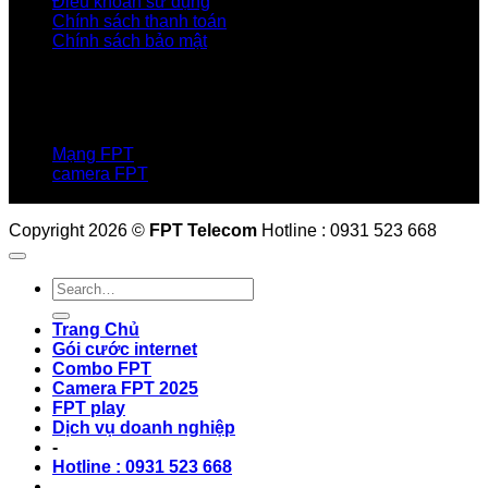
Điều khoản sử dụng
Chính sách thanh toán
Chính sách bảo mật
LIÊN HỆ
Hotline:0931 523 668
Báo hỏng :
1900 6600
Mạng FPT
camera FPT
Email: QuyetPN@fpt.com
Copyright 2026 ©
FPT Telecom
Hotline : 0931 523 668
Trang Chủ
Gói cước internet
Combo FPT
Camera FPT 2025
FPT play
Dịch vụ doanh nghiệp
-
Hotline : 0931 523 668