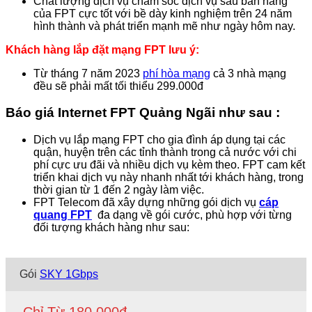
Chất lượng dịch vụ chăm sóc dịch vụ sau bán hàng
của FPT cực tốt với bề dày kinh nghiệm trên 24 năm
hình thành và phát triển mạnh mẽ như ngày hôm nay.
Khách hàng lắp đặt mạng FPT lưu ý:
Từ tháng 7 năm 2023
phí hòa mạng
cả 3 nhà mạng
đều sẽ phải mất tối thiểu 299.000đ
Báo giá Internet FPT Quảng Ngãi như sau :
Dịch vụ lắp mạng FPT cho gia đình áp dụng tại các
quận, huyện trên các tỉnh thành trong cả nước với chi
phí cực ưu đãi và nhiều dịch vụ kèm theo. FPT cam kết
triển khai dịch vụ này nhanh nhất tới khách hàng, trong
thời gian từ 1 đến 2 ngày làm việc.
FPT Telecom đã xây dựng những gói dịch vụ
cáp
quang FPT
đa dạng về gói cước, phù hợp với từng
đối tượng khách hàng như sau:
Gói
SKY 1Gbps
Chỉ Từ 180.000đ