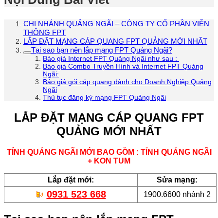
CHI NHÁNH QUẢNG NGÃI – CÔNG TY CỔ PHẦN VIỄN
THÔNG FPT
LẮP ĐẶT MẠNG CÁP QUANG FPT QUẢNG MỚI NHẤT
Tại sao bạn nên lắp mạng FPT Quảng Ngãi?
Báo giá Internet FPT Quảng Ngãi như sau :
Báo giá Combo Truyền Hình và Internet FPT Quảng
Ngãi:
Báo giá gói cáp quang dành cho Doanh Nghiệp Quảng
Ngãi
Thủ tục đăng ký mạng FPT Quảng Ngãi
LẮP ĐẶT MẠNG CÁP QUANG FPT
QUẢNG MỚI NHẤT
TỈNH QUẢNG NGÃI MỚI BAO GỒM : TỈNH QUẢNG NGÃI
+ KON TUM
Lắp đặt mới:
Sửa mạng:
0931 523 668
1900.6600 nhánh 2