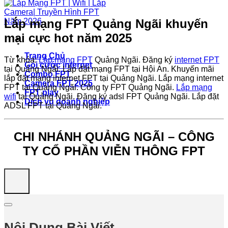
Lắp mạng FPT Quảng Ngãi khuyến
mại cực hot năm 2025
Trang Chủ
Từ khóa:
Lắp mạng FPT
Quảng Ngãi. Đăng ký
internet FPT
Gói cước internet
tại Quảng Ngãi. Lắp đặt mạng FPT tại Hội An. Khuyến mãi
Combo FPT
lắp đặt mạng internet FPT tại Quảng Ngãi. Lắp mạng internet
Camera FPT 2025
FPT tại Quảng Ngãi. Công ty FPT Quảng Ngãi.
Lắp mạng
FPT play
wifi
tại Quảng Ngãi. Đăng ký adsl FPT Quảng Ngãi. Lắp đặt
Dịch vụ doanh nghiệp
ADSL FPT tại Quảng Ngãi.
CHI NHÁNH QUẢNG NGÃI – CÔNG
TY CỔ PHẦN VIỄN THÔNG FPT
Nội Dung Bài Viết