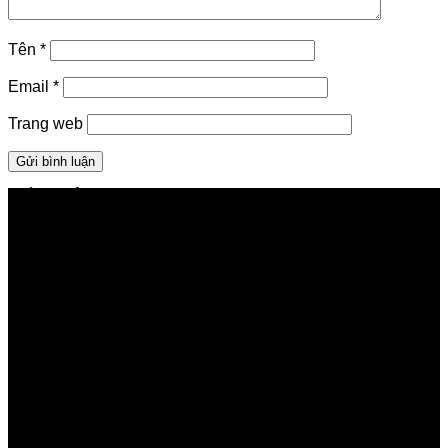
Tên
*
Email
*
Trang web
GIỚI THIỆU FPT TELECOM
Công ty Cổ phần Viễn thông FPT
Tầng 9, Block A, FPT Tower 10 Phạm Văn Bạch, Cầu
Giấy, Hà Nội
Về Chúng Tôi
Giới thiệu FPT
Liên kết Thành viên
Khách hàng Đối tác
Tuyển dụng