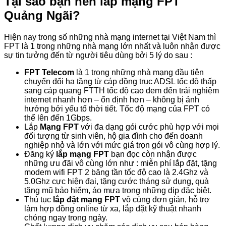
Tại sao bạn nên lắp mạng FPT
Quảng Ngãi?
Hiện nay trong số những nhà mạng internet tại Việt Nam thì
FPT là 1 trong những nhà mạng lớn nhất và luôn nhận được
sự tin tưởng đến từ người tiêu dùng bởi 5 lý do sau :
FPT Telecom
là 1 trong những nhà mạng đầu tiên
chuyển đổi hạ tầng từ cáp đồng trục ADSL tốc độ thấp
sang cáp quang FTTH tốc độ cao đem đến trải nghiệm
internet nhanh hơn – ổn định hơn – không bị ảnh
hưởng bởi yếu tố thời tiết. Tốc độ mạng của FPT có
thể lên đến 1Gbps.
Lắp
Mạng FPT
với đa dạng gói cước phù hợp với mọi
đối tượng từ sinh viên, hộ gia đình cho đến doanh
nghiệp nhỏ và lớn với mức giá trọn gói vô cùng hợp lý.
Đăng ký
lắp mạng FPT
bạn đọc còn nhận được
những ưu đãi vô cùng lớn như : miễn phí lắp đặt, tặng
modem wifi FPT 2 băng tần tốc độ cao là 2.4Ghz và
5.0Ghz cực hiện đại, tặng cước tháng sử dụng, quà
tặng mũ bảo hiểm, áo mưa trong những dịp đặc biệt.
Thủ tục
lắp đặt mạng FPT
vô cùng đơn giản, hỗ trợ
làm hợp đồng online từ xa, lắp đặt kỹ thuật nhanh
chóng ngay trong ngày.