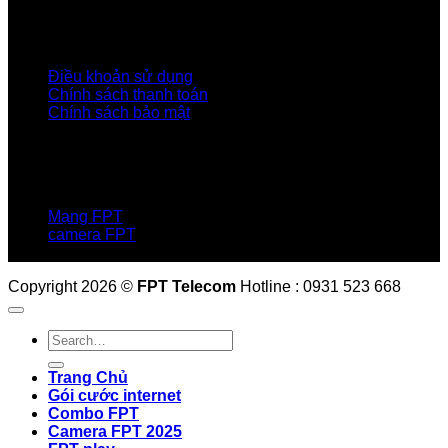
Tập đoàn FPT
Điều Khoản, Chính Sách
Điều khoản sử dụng
Chính sách thanh toán
Chính sách bảo mật
LIÊN HỆ
Hotline:0931 523 668
Báo hỏng :
1900 6600
Mạng FPT
camera FPT
Email: QuyetPN@fpt.com
Copyright 2026 ©
FPT Telecom
Hotline : 0931 523 668
Trang Chủ
Gói cước internet
Combo FPT
Camera FPT 2025