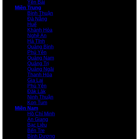
Yên Bái
Miền Trung
Bình Thuận
Đà Nẵng
Huế
Khánh Hòa
Nghệ An
Hà Tĩnh
Quảng Bình
Phú Yên
Quảng Nam
Quảng Trị
Quảng Ngãi
Thanh Hóa
Gia Lai
Phú Yên
Đăk Lăk
Ninh Thuận
Kon Tum
Miền Nam
Hồ Chí Minh
An Giang
Bạc Liêu
Bến Tre
Bình Dương