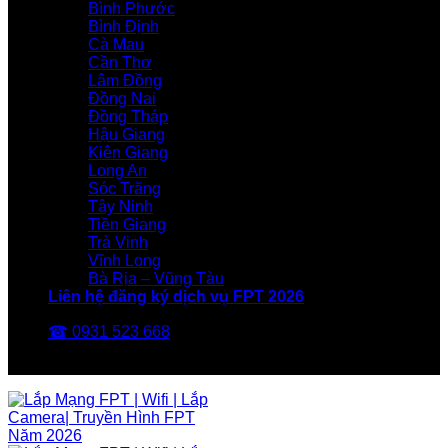
Bình Phước
Bình Định
Cà Mau
Cần Thơ
Lâm Đồng
Đồng Nai
Đồng Tháp
Hậu Giang
Kiên Giang
Long An
Sóc Trăng
Tây Ninh
Tiền Giang
Trà Vinh
Vĩnh Long
Bà Rịa – Vũng Tàu
Liên hệ đăng ký dịch vụ FPT 2026
☎ 0931 523 668
FPT Telecom -Nhà Mạng FPT