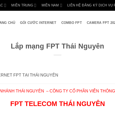
ẮC
MIỀN TRUNG
MIỀN NAM
LIÊN HỆ ĐĂNG KÝ DỊCH VỤ 
ANG CHỦ
GÓI CƯỚC INTERNET
COMBO FPT
CAMERA FPT 20
Lắp mạng FPT Thái Nguyên
RNET FPT TẠI THÁI NGUYÊN
 NHÁNH THÁI NGUYÊN – CÔNG TY CỔ PHẦN VIỄN THÔNG
FPT TELECOM THÁI NGUYÊN