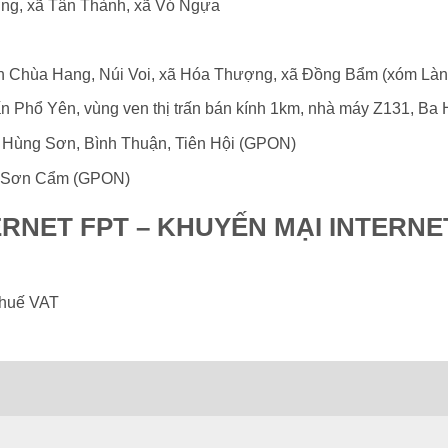
ng, xã Tân Thành, xã Vó Ngựa
trấn Chùa Hang, Núi Voi, xã Hóa Thượng, xã Đồng Bẩm (xóm Là
rấn Phổ Yên, vùng ven thị trấn bán kính 1km, nhà máy Z131, Ba
ấn Hùng Sơn, Bình Thuận, Tiên Hội (GPON)
ã Sơn Cẩm (GPON)
ERNET FPT – KHUYẾN MẠI INTERNET
thuế VAT