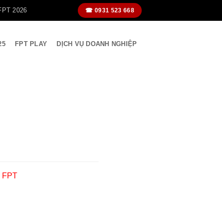
FPT 2026
☎ 0931 523 668
25
FPT PLAY
DỊCH VỤ DOANH NGHIỆP
 FPT