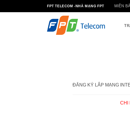
Bỏ
MIỀN B
FPT TELECOM -NHÀ MẠNG FPT
qua
nội
dung
TR
ĐĂNG KÝ LẮP MẠNG INTE
CHI