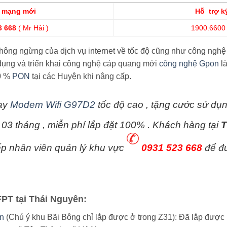
t mạng mới
Hỗ trợ k
3 668
( Mr Hải )
1900.6600
 không ngừng của dịch vụ internet về tốc độ cũng như công ngh
dụng và triển khai công nghệ cáp quang mới
công nghệ Gpon
là
00 %
PON
tại các Huyện khi nâng cấp.
ay
Modem Wifi G97D2
tốc độ cao , tặng cước sử dụ
n 03 tháng , miễn phí lắp đặt 100% . Khách hàng tại
T
tiếp nhân viên quản lý khu vực
0931 523 668
để đư
PT tại Thái Nguyên:
ên
(Chú ý khu Bãi Bông chỉ lắp được ở trong Z31): Đã lắp được