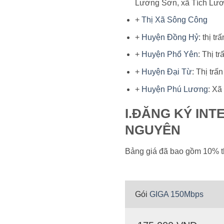
Lương Sơn, xã Tích Lươ
+
Thị Xã Sông Công
+
Huyện Đồng Hỷ
: thị 
+
Huyện Phổ Yên
: Thị t
+
Huyện Đại Từ
: Thị tr
+
Huyện Phú Lương
: X
I.ĐĂNG KÝ INT
NGUYÊN
Bảng giá đã bao gồm 10% 
Gói
GIGA 150Mbps