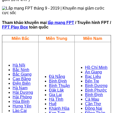
Tham khảo khuyến mại
lắp mạng FPT
/ Truyền hình FPT /
FPT Play Box
toàn quốc
Miền Bắc
Miền Trung
Miền Nam
Hà Nội
Hồ Chí Minh
Bắc Ninh
An Giang
Bắc Giang
Đà Nẵng
Bạc Liêu
Cao Bằng
Bình Định
Bến Tre
Điện Biên
Bình Thuận
Bình Dương
Hà Nam
Đăk Lăk
Bình Phước
Hải Dương
Gia Lai
Bình Định
Hải Phòng
Hà Tĩnh
Cà Mau
Hòa Bình
Huế
Cần Thơ
Hưng Yên
Khánh Hòa
Đồng Nai
Lào Cai
Kon Tum
Đồng Tháp