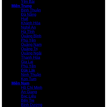
Yên Bái
Miền Trung
Bình Thuận
Đà Nẵng
Huế
Khánh Hòa
Nghệ An
Hà Tĩnh
Quảng Bình
Phú Yên
Quảng Nam
Quảng Trị
Quảng Ngãi
Thanh Hóa
Gia Lai
Phú Yên
Đăk Lăk
Ninh Thuận
Kon Tum
Miền Nam
Hồ Chí Minh
An Giang
Bạc Liêu
Bến Tre
Bình Dương