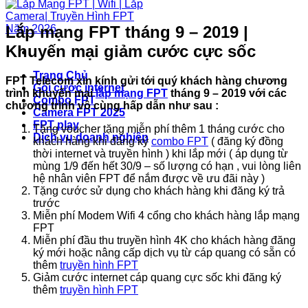
Lắp mạng FPT tháng 9 – 2019 |
Khuyến mại giảm cước cực sốc
Trang Chủ
FPT Telecom xin kính gửi tới quý khách hàng chương
Gói cước internet
trình khuyến mại
lắp mạng FPT
tháng 9 – 2019 với các
Combo FPT
chương trình vô cùng hấp dẫn như sau :
Camera FPT 2025
FPT play
Tặng voucher tặng miễn phí thêm 1 tháng cước cho
Dịch vụ doanh nghiệp
khách hàng khi đăng ký
combo FPT
( đăng ký đồng
thời internet và truyền hình ) khi lắp mới ( áp dụng từ
mùng 1/9 đến hết 30/9 – số lượng có hạn , vui lòng liên
hệ nhân viên FPT để nắm được về ưu đãi này )
Tặng cước sử dụng cho khách hàng khi đăng ký trả
trước
Miễn phí Modem Wifi 4 cổng cho khách hàng lắp mạng
FPT
Miễn phí đầu thu truyền hình 4K cho khách hàng đăng
ký mới hoặc nâng cấp dịch vụ từ cáp quang có sẵn có
thêm
truyền hình FPT
Giảm cước internet cáp quang cực sốc khi đăng ký
thêm
truyền hình FPT