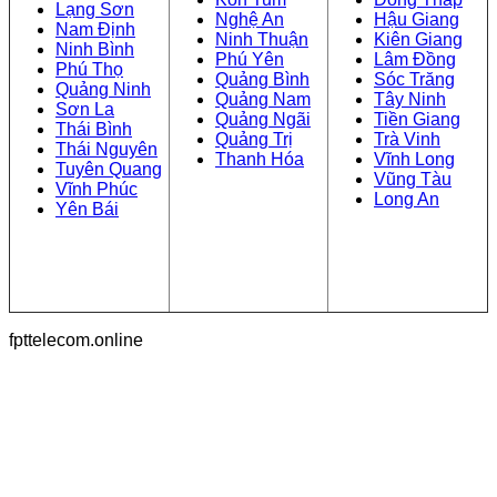
Lạng Sơn
Nghệ An
Hậu Giang
Nam Định
Ninh Thuận
Kiên Giang
Ninh Bình
Phú Yên
Lâm Đồng
Phú Thọ
Quảng Bình
Sóc Trăng
Quảng Ninh
Quảng Nam
Tây Ninh
Sơn La
Quảng Ngãi
Tiền Giang
Thái Bình
Quảng Trị
Trà Vinh
Thái Nguyên
Thanh Hóa
Vĩnh Long
Tuyên Quang
Vũng Tàu
Vĩnh Phúc
Long An
Yên Bái
fpttelecom.online