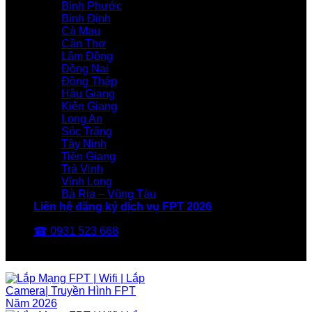
Bình Phước
Bình Định
Cà Mau
Cần Thơ
Lâm Đồng
Đồng Nai
Đồng Tháp
Hậu Giang
Kiên Giang
Long An
Sóc Trăng
Tây Ninh
Tiền Giang
Trà Vinh
Vĩnh Long
Bà Rịa – Vũng Tàu
Liên hệ đăng ký dịch vụ FPT 2026
☎ 0931 523 668
FPT Telecom -Nhà Mạng FPT