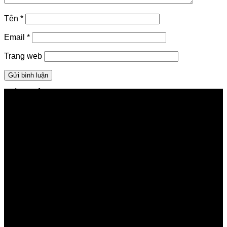
Tên
*
Email
*
Trang web
GIỚI THIỆU FPT TELECOM
Công ty Cổ phần Viễn thông FPT
Tầng 9, Block A, FPT Tower 10 Phạm Văn Bạch, Cầu
Giấy, Hà Nội
Về Chúng Tôi
Giới thiệu FPT
Liên kết Thành viên
Khách hàng Đối tác
Tuyển dụng
Tập đoàn FPT