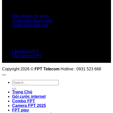
Điều Khoản, Chính Sách
Điều khoản sử dụng
Chính sách thanh toán
Chính sách bảo mật
LIÊN HỆ
Hotline:0931 523 668
Báo hỏng :
1900 6600
Lắp mạng FPT
Lắp camera FPT
Email: QuyetPN@fpt.com
Copyright 2026 ©
FPT Telecom
Hotline : 0931 523 668
Trang Chủ
Gói cước internet
Combo FPT
Camera FPT 2025
FPT play