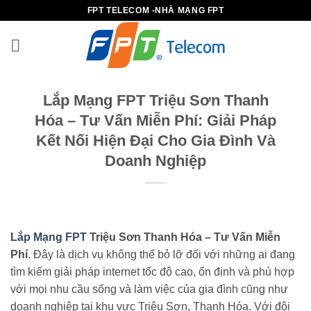
B
FPT TELECOM -NHÀ MẠNG FPT
ỏ
q
u
a
n
Lắp Mạng FPT Triệu Sơn Thanh
ộ
Hóa – Tư Vấn Miễn Phí: Giải Pháp
i
Kết Nối Hiện Đại Cho Gia Đình Và
d
Doanh Nghiệp
u
n
g
Lắp Mạng FPT
Triệu Sơn Thanh Hóa – Tư Vấn Miễn
Phí
. Đây là dịch vụ không thể bỏ lỡ đối với những ai đang
tìm kiếm giải pháp internet tốc độ cao, ổn định và phù hợp
với mọi nhu cầu sống và làm việc của gia đình cũng như
doanh nghiệp tại khu vực Triệu Sơn, Thanh Hóa. Với đội