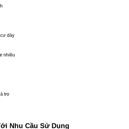
nh
 cư dày
e nhiều
à trọ
Với Nhu Cầu Sử Dụng