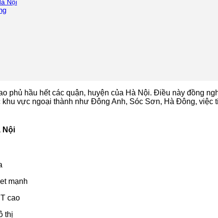
à Nội
ng
o phủ hầu hết các quận, huyện của Hà Nội. Điều này đồng nghĩ
khu vực ngoại thành như Đông Anh, Sóc Sơn, Hà Đông, việc ti
 Nội
a
net mạnh
PT cao
 thị