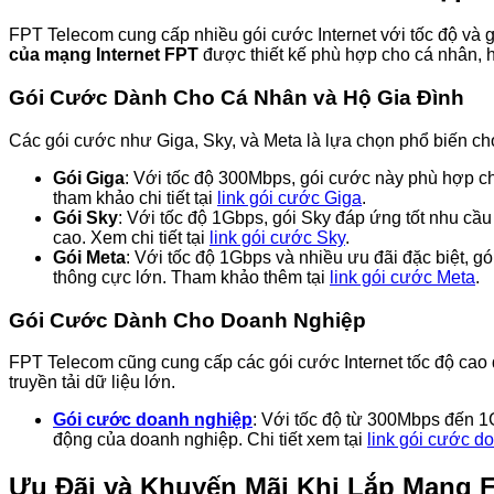
FPT Telecom cung cấp nhiều gói cước Internet với tốc độ và
của mạng Internet FPT
được thiết kế phù hợp cho cá nhân, h
Gói Cước Dành Cho Cá Nhân và Hộ Gia Đình
Các gói cước như Giga, Sky, và Meta là lựa chọn phổ biến cho
Gói Giga
: Với tốc độ 300Mbps, gói cước này phù hợp ch
tham khảo chi tiết tại
link gói cước Giga
.
Gói Sky
: Với tốc độ 1Gbps, gói Sky đáp ứng tốt nhu cầ
cao. Xem chi tiết tại
link gói cước Sky
.
Gói Meta
: Với tốc độ 1Gbps và nhiều ưu đãi đặc biệt, 
thông cực lớn. Tham khảo thêm tại
link gói cước Meta
.
Gói Cước Dành Cho Doanh Nghiệp
FPT Telecom cũng cung cấp các gói cước Internet tốc độ cao d
truyền tải dữ liệu lớn.
Gói cước doanh nghiệp
: Với tốc độ từ 300Mbps đến 1
động của doanh nghiệp. Chi tiết xem tại
link gói cước d
Ưu Đãi và Khuyến Mãi Khi Lắp Mạng F