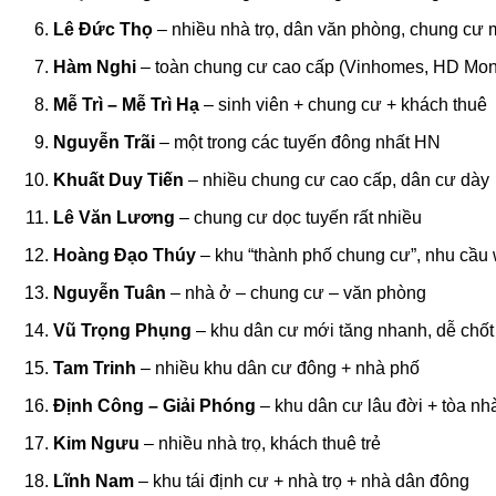
Lê Đức Thọ
– nhiều nhà trọ, dân văn phòng, chung cư 
Hàm Nghi
– toàn chung cư cao cấp (Vinhomes, HD Mon
Mễ Trì – Mễ Trì Hạ
– sinh viên + chung cư + khách thuê
Nguyễn Trãi
– một trong các tuyến đông nhất HN
Khuất Duy Tiến
– nhiều chung cư cao cấp, dân cư dày
Lê Văn Lương
– chung cư dọc tuyến rất nhiều
Hoàng Đạo Thúy
– khu “thành phố chung cư”, nhu cầu w
Nguyễn Tuân
– nhà ở – chung cư – văn phòng
Vũ Trọng Phụng
– khu dân cư mới tăng nhanh, dễ chố
Tam Trinh
– nhiều khu dân cư đông + nhà phố
Định Công – Giải Phóng
– khu dân cư lâu đời + tòa nh
Kim Ngưu
– nhiều nhà trọ, khách thuê trẻ
Lĩnh Nam
– khu tái định cư + nhà trọ + nhà dân đông