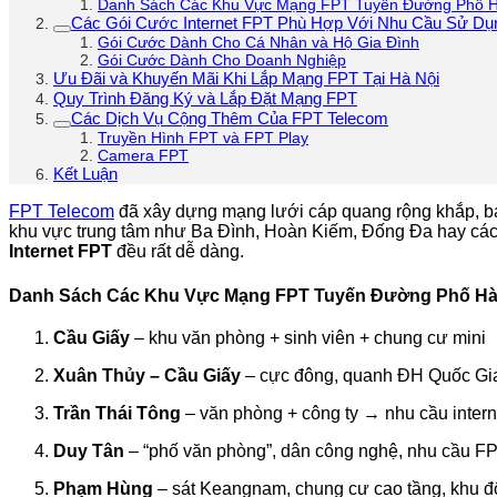
Danh Sách Các Khu Vực Mạng FPT Tuyến Đường Phố H
Các Gói Cước Internet FPT Phù Hợp Với Nhu Cầu Sử Dụ
Gói Cước Dành Cho Cá Nhân và Hộ Gia Đình
Gói Cước Dành Cho Doanh Nghiệp
Ưu Đãi và Khuyến Mãi Khi Lắp Mạng FPT Tại Hà Nội
Quy Trình Đăng Ký và Lắp Đặt Mạng FPT
Các Dịch Vụ Cộng Thêm Của FPT Telecom
Truyền Hình FPT và FPT Play
Camera FPT
Kết Luận
FPT Telecom
đã xây dựng mạng lưới cáp quang rộng khắp, ba
khu vực trung tâm như Ba Đình, Hoàn Kiếm, Đống Đa hay các 
Internet FPT
đều rất dễ dàng.
Danh Sách Các Khu Vực
Mạng FPT Tuyến Đường Phố Hà
Cầu Giấy
– khu văn phòng + sinh viên + chung cư mini
Xuân Thủy – Cầu Giấy
– cực đông, quanh ĐH Quốc Gi
Trần Thái Tông
– văn phòng + công ty → nhu cầu inter
Duy Tân
– “phố văn phòng”, dân công nghệ, nhu cầu F
Phạm Hùng
– sát Keangnam, chung cư cao tầng, khu đô