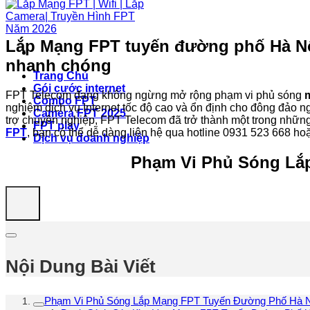
Lắp Mạng FPT tuyến đường phố Hà Nội 
nhanh chóng
Trang Chủ
Gói cước internet
FPT Telecom đang không ngừng mở rộng phạm vi phủ sóng
Combo FPT
nghiệm dịch vụ Internet tốc độ cao và ổn định cho đông đảo n
Camera FPT 2025
trợ chuyên nghiệp, FPT Telecom đã trở thành một trong những
FPT play
FPT
, bạn có thể dễ dàng liên hệ qua hotline 0931 523 668 ho
Dịch vụ doanh nghiệp
Phạm Vi Phủ Sóng Lắ
Nội Dung Bài Viết
Phạm Vi Phủ Sóng Lắp Mạng FPT Tuyến Đường Phố Hà N