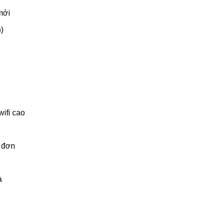
mới
)
ifi cao
t đơn
à