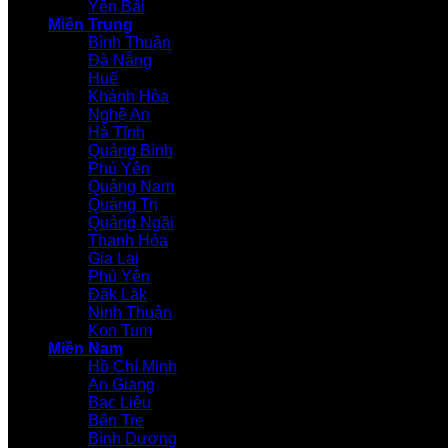
Yên Bái
Miền Trung
Bình Thuận
Đà Nẵng
Huế
Khánh Hòa
Nghệ An
Hà Tĩnh
Quảng Bình
Phú Yên
Quảng Nam
Quảng Trị
Quảng Ngãi
Thanh Hóa
Gia Lai
Phú Yên
Đăk Lăk
Ninh Thuận
Kon Tum
Miền Nam
Hồ Chí Minh
An Giang
Bạc Liêu
Bến Tre
Bình Dương