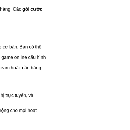
h hàng. Các
gói cước
e cơ bản. Bạn có thể
i game online cấu hình
stream hoặc cần băng
ị trực tuyến, và
 rộng cho mọi hoạt