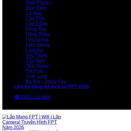
Bình Phước
Bình Định
Cà Mau
Cần Thơ
Lâm Đồng
Đồng Nai
Đồng Tháp
Hậu Giang
Kiên Giang
Long An
Sóc Trăng
Tây Ninh
Tiền Giang
Trà Vinh
Vĩnh Long
Bà Rịa – Vũng Tàu
Liên hệ đăng ký dịch vụ FPT 2026
☎ 0931 523 668
FPT Telecom -Nhà Mạng FPT