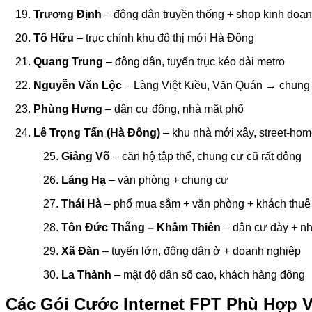
Trương Định
– đông dân truyền thống + shop kinh doa
Tố Hữu
– trục chính khu đô thị mới Hà Đông
Quang Trung
– đông dân, tuyến trục kéo dài metro
Nguyễn Văn Lộc
– Làng Việt Kiều, Văn Quán → chung
Phùng Hưng
– dân cư đông, nhà mặt phố
Lê Trọng Tấn (Hà Đông)
– khu nhà mới xây, street-hom
Giảng Võ
– căn hộ tập thể, chung cư cũ rất đông
Láng Hạ
– văn phòng + chung cư
Thái Hà
– phố mua sắm + văn phòng + khách thuê
Tôn Đức Thắng – Khâm Thiên
– dân cư dày + nh
Xã Đàn
– tuyến lớn, đông dân ở + doanh nghiệp
La Thành
– mật độ dân số cao, khách hàng đông
Các Gói Cước Internet FPT Phù Hợp 