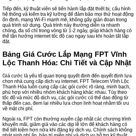
Tiếp đến, kỹ thuật viên sẽ tiến hành lắp đặt thiết bị, cấu hình
hệ thống và kiểm tra kỹ lưỡng để đảm bảo mọi thứ hoạt động
ổn định, mạng Wi-Fi mạnh mẽ, không gây gián đoạn trong
quá trình sử dụng. Quá trình này thường diễn ra nhanh
chóng, đa số chỉ trong vòng từ 1-2 ngày, giúp khách hàng có
thể tận hưởng internet tốc độ cao ngay sau khi hoàn tất lắp
đặt.
Bảng Giá Cước Lắp Mạng FPT Vĩnh
Lộc Thanh Hóa: Chi Tiết và Cập Nhật
Giá cước là yếu tố quan trọng quyết định đến quyết định lựa
chọn nhà cung cấp dịch vụ internet. FPT Telecom Vĩnh Lộc
Thanh Hóa luôn cung cấp các gói cước rõ ràng, minh bạch,
phù hợp với nhiều nhóm khách hàng khác nhau. Tùy theo
tốc độ và mức độ dịch vụ, các gói cước có thể dao động từ
thấp đến cao, đem lại nhiều lựa chọn linh hoạt nhằm tối ưu
về mặt chi phí.
Ngoài ra, FPT còn thường xuyên cập nhật các chương trình
khuyến mãi, giảm giá vào các dịp lễ lớn để khách hàng có
thể tiết kiệm hơn nữa khi đăng ký dịch vụ. Chính sách không
phát sinh phí ẩn, bảo trì miễn phí và dịch vụ hỗ trợ kỹ thuật