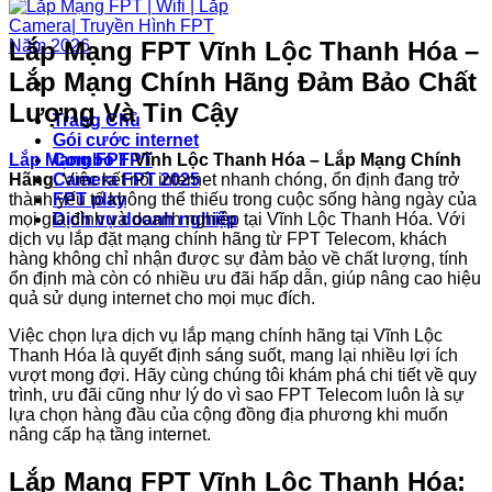
Lắp Mạng FPT Vĩnh Lộc Thanh Hóa –
Lắp Mạng Chính Hãng Đảm Bảo Chất
Lượng Và Tin Cậy
Trang Chủ
Gói cước internet
Lắp Mạng FPT
Vĩnh Lộc Thanh Hóa – Lắp Mạng Chính
Combo FPT
Hãng
. Việc kết nối internet nhanh chóng, ổn định đang trở
Camera FPT 2025
thành yếu tố không thể thiếu trong cuộc sống hàng ngày của
FPT play
mọi gia đình và doanh nghiệp tại Vĩnh Lộc Thanh Hóa. Với
Dịch vụ doanh nghiệp
dịch vụ lắp đặt mạng chính hãng từ FPT Telecom, khách
hàng không chỉ nhận được sự đảm bảo về chất lượng, tính
ổn định mà còn có nhiều ưu đãi hấp dẫn, giúp nâng cao hiệu
quả sử dụng internet cho mọi mục đích.
Việc chọn lựa dịch vụ lắp mạng chính hãng tại Vĩnh Lộc
Thanh Hóa là quyết định sáng suốt, mang lại nhiều lợi ích
vượt mong đợi. Hãy cùng chúng tôi khám phá chi tiết về quy
trình, ưu đãi cũng như lý do vì sao FPT Telecom luôn là sự
lựa chọn hàng đầu của cộng đồng địa phương khi muốn
nâng cấp hạ tầng internet.
Lắp Mạng FPT Vĩnh Lộc Thanh Hóa: