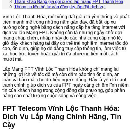
Tham khảo Bảng giá gói cước lắp mạng FPT Thanh Hóa
Thông tin liên hệ tư vấn đăng ký lắp đặt dịch vụ:
Vĩnh Lộc Thanh Hóa, một vùng đất giàu truyền thống và phát
triển mạnh mẽ trong những năm gần đây, đã bắt kịp xu
hướng công nghệ bằng cách nâng cấp hạ tầng internet với
dịch vụ lắp Mạng FPT. Không còn là những ngày chờ đợi
mạng chập chờn, nhấp nháy do các nhà cung cấp nhỏ lẻ,
giờ đây khách hàng tại đây có thể trải nghiệm internet tốc độ
cao, ổn định, giúp họ dễ dàng truy cập thông tin, làm việc từ
xa, học trực tuyến hoặc giải trí đa phương tiện một cách
mượt mà.
Lắp Mạng FPT Vĩnh Lộc Thanh Hóa không chỉ mang lại
những lợi ích về tốc độ mà còn đảm bảo tính ổn định, an
toàn và bảo mật cho dữ liệu người dùng. Đây là yếu tố cạnh
tranh chính giúp dịch vụ của FPT ngày càng chiếm lĩnh niềm
tin của khách hàng trong cộng đồng địa phương, góp phần
nâng cao chất lượng cuộc sống và công việc.
FPT Telecom Vĩnh Lộc Thanh Hóa:
Dịch Vụ Lắp Mạng Chính Hãng, Tin
Cậy