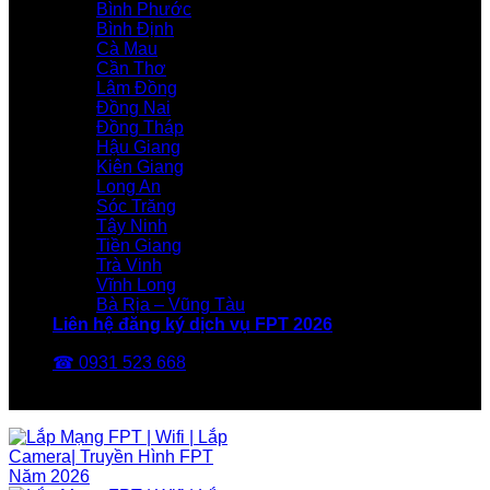
Bình Phước
Bình Định
Cà Mau
Cần Thơ
Lâm Đồng
Đồng Nai
Đồng Tháp
Hậu Giang
Kiên Giang
Long An
Sóc Trăng
Tây Ninh
Tiền Giang
Trà Vinh
Vĩnh Long
Bà Rịa – Vũng Tàu
Liên hệ đăng ký dịch vụ FPT 2026
☎ 0931 523 668
FPT Telecom -Nhà Mạng FPT