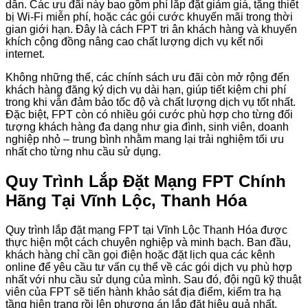
dẫn. Các ưu đãi này bao gồm phí lắp đặt giảm giá, tặng thiết
bị Wi-Fi miễn phí, hoặc các gói cước khuyến mãi trong thời
gian giới hạn. Đây là cách FPT tri ân khách hàng và khuyến
khích cộng đồng nâng cao chất lượng dịch vụ kết nối
internet.
Không những thế, các chính sách ưu đãi còn mở rộng đến
khách hàng đăng ký dịch vụ dài hạn, giúp tiết kiệm chi phí
trong khi vẫn đảm bảo tốc độ và chất lượng dịch vụ tốt nhất.
Đặc biệt, FPT còn có nhiều gói cước phù hợp cho từng đối
tượng khách hàng đa dạng như gia đình, sinh viên, doanh
nghiệp nhỏ – trung bình nhằm mang lại trải nghiệm tối ưu
nhất cho từng nhu cầu sử dụng.
Quy Trình Lắp Đặt Mạng FPT Chính
Hãng Tại Vĩnh Lộc, Thanh Hóa
Quy trình lắp đặt mạng FPT tại Vĩnh Lộc Thanh Hóa được
thực hiện một cách chuyên nghiệp và minh bạch. Ban đầu,
khách hàng chỉ cần gọi điện hoặc đặt lịch qua các kênh
online để yêu cầu tư vấn cụ thể về các gói dịch vụ phù hợp
nhất với nhu cầu sử dụng của mình. Sau đó, đội ngũ kỹ thuật
viên của FPT sẽ tiến hành khảo sát địa điểm, kiểm tra hạ
tầng hiện trạng rồi lên phương án lắp đặt hiệu quả nhất.