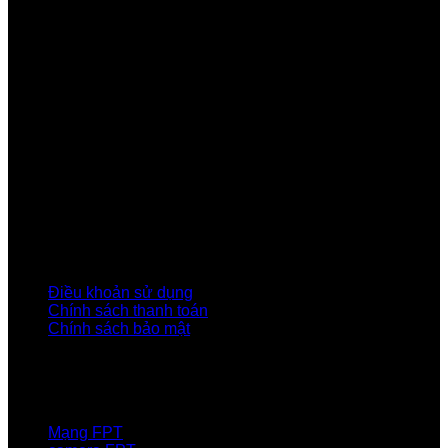
Công ty Cổ phần Viễn thông FPT
Tầng 9, Block A, FPT Tower 10 Phạm Văn Bạch, Cầu
Giấy, Hà Nội
Về Chúng Tôi
Giới thiệu FPT
Liên kết Thành viên
Khách hàng Đối tác
Tuyển dụng
Tập đoàn FPT
Điều Khoản, Chính Sách
Điều khoản sử dụng
Chính sách thanh toán
Chính sách bảo mật
LIÊN HỆ
Hotline:0931 523 668
Báo hỏng :
1900 6600
Mạng FPT