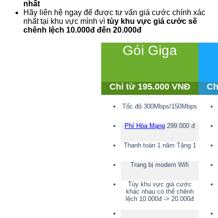
nhất
Hãy liên hệ ngay để được tư vấn giá cước chính xác
nhất tại khu vực mình vì
tùy khu vực giá cước sẽ
chênh lệch 10.000đ đến 20.000đ
Gói Giga
Chỉ từ 195.000 VNĐ
Ch
Tốc độ 300Mbps/150Mbps
Phí Hòa Mạng
299.000 đ
Thanh toán 1 năm Tặng 1
Trang bị modem Wifi
Tùy khu vực giá cước
khác nhau có thể chênh
lệch 10.000đ -> 20.000đ