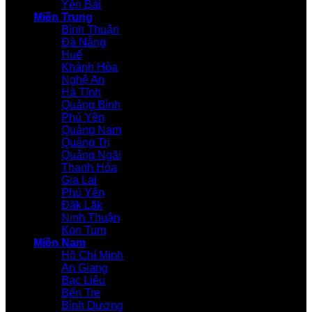
Yên Bái
Miền Trung
Bình Thuận
Đà Nẵng
Huế
Khánh Hòa
Nghệ An
Hà Tĩnh
Quảng Bình
Phú Yên
Quảng Nam
Quảng Trị
Quảng Ngãi
Thanh Hóa
Gia Lai
Phú Yên
Đăk Lăk
Ninh Thuận
Kon Tum
Miền Nam
Hồ Chí Minh
An Giang
Bạc Liêu
Bến Tre
Bình Dương