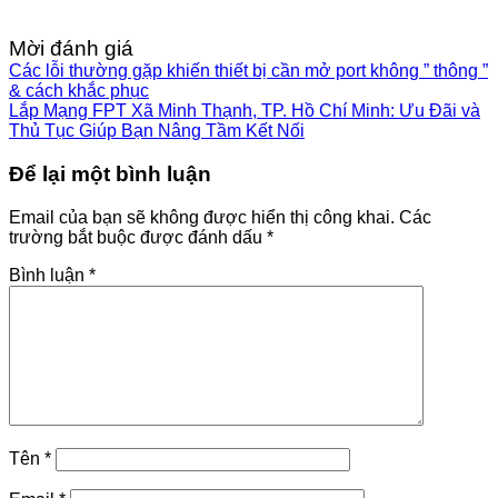
Mời đánh giá
Các lỗi thường gặp khiến thiết bị cần mở port không ” thông ”
& cách khắc phục
Lắp Mạng FPT Xã Minh Thạnh, TP. Hồ Chí Minh: Ưu Đãi và
Thủ Tục Giúp Bạn Nâng Tầm Kết Nối
Để lại một bình luận
Email của bạn sẽ không được hiển thị công khai.
Các
trường bắt buộc được đánh dấu
*
Bình luận
*
Tên
*