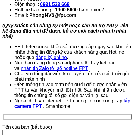
Điện thoại :
0931 523 668
Hotline báo hỏng :
1900 6600
bấm phím 2
Email:
PhongNV6@fpt.com
(Quý khách cần đăng ký mới hoặc cần hỗ trợ lưu ý liên
hệ đúng đầu mối để được hỗ trợ một cách nhanh nhất
nhé)
FPT Telecom sẽ khảo sát đường cáp ngay sau khi tiếp
nhận thông tin đăng ký của khách hàng qua Hotline
hoặc qua
đăng ký online
.
Nếu bạn đang dùng smartphone thì hãy kết bạn
và
nhắn tin Zalo tới số hotline FPT
Chat với tổng đài viên trực tuyến trên cửa sổ dưới góc
phải màn hình
Điền thông tin vào form bên dưới để được nhân viên
FPT tư vấn khuyến mãi tốt nhất. Sau khi nhận được
thông tin chúng tôi sẽ gọi điện tư vấn lại sau
Ngoài dịch vụ Internet FPT chúng tôi còn cung cấp
lắp
camera FPT
, Smarthome
Tên của bạn (bắt buộc)