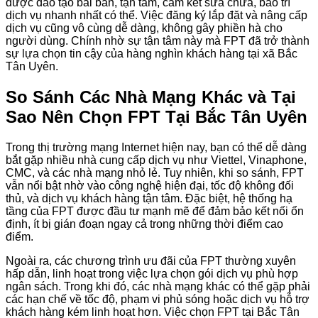
được đào tạo bài bản, tận tâm, cam kết sửa chữa, bảo trì
dịch vụ nhanh nhất có thể. Việc đăng ký lắp đặt và nâng cấp
dịch vụ cũng vô cùng dễ dàng, không gây phiền hà cho
người dùng. Chính nhờ sự tận tâm này mà FPT đã trở thành
sự lựa chọn tin cậy của hàng nghìn khách hàng tại xã Bắc
Tân Uyên.
So Sánh Các Nhà Mạng Khác và Tại
Sao Nên Chọn FPT Tại Bắc Tân Uyên
Trong thị trường mạng Internet hiện nay, bạn có thể dễ dàng
bắt gặp nhiều nhà cung cấp dịch vụ như Viettel, Vinaphone,
CMC, và các nhà mạng nhỏ lẻ. Tuy nhiên, khi so sánh, FPT
vẫn nổi bật nhờ vào công nghệ hiện đại, tốc độ không đối
thủ, và dịch vụ khách hàng tận tâm. Đặc biệt, hệ thống hạ
tầng của FPT được đầu tư mạnh mẽ để đảm bảo kết nối ổn
định, ít bị gián đoạn ngay cả trong những thời điểm cao
điểm.
Ngoài ra, các chương trình ưu đãi của FPT thường xuyên
hấp dẫn, linh hoạt trong việc lựa chọn gói dịch vụ phù hợp
ngân sách. Trong khi đó, các nhà mạng khác có thể gặp phải
các hạn chế về tốc độ, phạm vi phủ sóng hoặc dịch vụ hỗ trợ
khách hàng kém linh hoạt hơn. Việc chọn FPT tại Bắc Tân