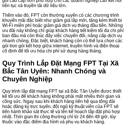
gói cao cấp hơn phù hợp cho các doanh nghiệp cần kết nối
liên tục và truyền tải dữ liệu lớn.
Thêm vào đó, FPT còn thường xuyên có các chương trình
khuyến mãi đặc biệt như giảm giá lắp mới, tặng kèm thiết bị
Wi-Fi miễn phí hoặc giảm giá dịch vụ tháng đầu tiên. Những
ưu đãi này không chỉ giúp khách hàng tiết kiệm tối đa chi phí
ban đầu mà còn thúc đẩy việc chuyển đổi, nâng cấp dịch vụ
nhanh chóng. Đặc biệt, khách hàng còn có thể lựa chọn các
gói trọn gói kết hợp giữa internet, truyền hình và điện thoại
cố định để tối ưu hóa chi phí sử dụng hàng tháng.
Quy Trình Lắp Đặt Mạng FPT Tại Xã
Bắc Tân Uyên: Nhanh Chóng và
Chuyên Nghiệp
Quy trình lắp đặt mạng FPT tại xã Bắc Tân Uyên được thiết
kế tối ưu để khách hàng không phải mất nhiều thời gian và
công sức. Ngay sau khi khách hàng liên hệ qua tổng đài
hoặc đăng ký trực tuyến, đội ngũ kỹ thuật viên của FPT sẽ
tiến hành khảo sát thực tế và lên kế hoạch lắp đặt phù hợp
nhất. Thời gian thi công thường chỉ từ 24 đến 48 giờ, tùy
thuộc vào đặc điểm địa hình và phụ vụ khách hàng.