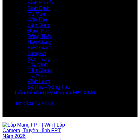
Bình Phước
Bình Định
Cà Mau
Cần Thơ
Lâm Đồng
Đồng Nai
Đồng Tháp
Hậu Giang
Kiên Giang
Long An
Sóc Trăng
Tây Ninh
Tiền Giang
Trà Vinh
Vĩnh Long
Bà Rịa – Vũng Tàu
Liên hệ đăng ký dịch vụ FPT 2026
☎ 0931 523 668
FPT Telecom -Nhà Mạng FPT