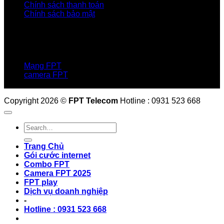
Chính sách thanh toán
Chính sách bảo mật
LIÊN HỆ
Hotline:0931 523 668
Báo hỏng :
1900 6600
Mạng FPT
camera FPT
Email: QuyetPN@fpt.com
Copyright 2026 ©
FPT Telecom
Hotline : 0931 523 668
Trang Chủ
Gói cước internet
Combo FPT
Camera FPT 2025
FPT play
Dịch vụ doanh nghiệp
-
Hotline : 0931 523 668