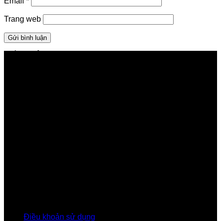
Email
*
Trang web
GIỚI THIỆU FPT TELECOM
Công ty Cổ phần Viễn thông FPT
Tầng 9, Block A, FPT Tower 10 Phạm Văn Bạch, Cầu
Giấy, Hà Nội
Về Chúng Tôi
Giới thiệu FPT
Liên kết Thành viên
Khách hàng Đối tác
Tuyển dụng
Tập đoàn FPT
Điều Khoản, Chính Sách
Điều khoản sử dụng