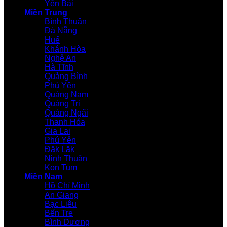
Yên Bái
Miền Trung
Bình Thuận
Đà Nẵng
Huế
Khánh Hòa
Nghệ An
Hà Tĩnh
Quảng Bình
Phú Yên
Quảng Nam
Quảng Trị
Quảng Ngãi
Thanh Hóa
Gia Lai
Phú Yên
Đăk Lăk
Ninh Thuận
Kon Tum
Miền Nam
Hồ Chí Minh
An Giang
Bạc Liêu
Bến Tre
Bình Dương