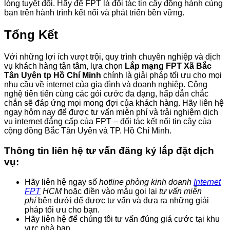
lòng tuyệt đối. Hãy để FPT là đối tác tin cậy đồng hành cùng
bạn trên hành trình kết nối và phát triển bền vững.
Tổng Kết
Với những lợi ích vượt trội, quy trình chuyên nghiệp và dịch
vụ khách hàng tận tâm, lựa chọn
Lắp mạng FPT Xã Bắc
Tân Uyên tp Hồ Chí Minh
chính là giải pháp tối ưu cho mọi
nhu cầu về internet của gia đình và doanh nghiệp. Công
nghệ tiên tiến cùng các gói cước đa dạng, hấp dẫn chắc
chắn sẽ đáp ứng mọi mong đợi của khách hàng. Hãy liên hệ
ngay hôm nay để được tư vấn miễn phí và trải nghiệm dịch
vụ internet đẳng cấp của FPT – đối tác kết nối tin cậy của
cộng đồng Bắc Tân Uyên và TP. Hồ Chí Minh.
Thông tin liên hệ tư vấn đăng ký lắp đặt dịch
vụ:
Hãy liên hệ ngay số
hotline phòng kinh doanh
Internet
FPT
HCM
hoặc điền vào mẫu gọi lại
tư vấn miễn
phí
bên dưới để được tư vấn và đưa ra những giải
pháp tối ưu cho bạn.
Hãy liên hệ để chúng tôi tư vấn đúng giá cước tại khu
vực nhà bạn