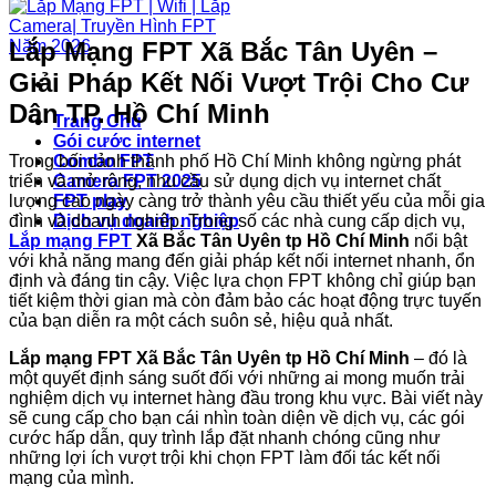
Lắp Mạng FPT Xã Bắc Tân Uyên –
Giải Pháp Kết Nối Vượt Trội Cho Cư
Dân TP. Hồ Chí Minh
Trang Chủ
Gói cước internet
Trong bối cảnh thành phố Hồ Chí Minh không ngừng phát
Combo FPT
triển và mở rộng, nhu cầu sử dụng dịch vụ internet chất
Camera FPT 2025
lượng cao ngày càng trở thành yêu cầu thiết yếu của mỗi gia
FPT play
đình và doanh nghiệp. Trong số các nhà cung cấp dịch vụ,
Dịch vụ doanh nghiệp
Lắp mạng FPT
Xã Bắc Tân Uyên tp Hồ Chí Minh
nổi bật
với khả năng mang đến giải pháp kết nối internet nhanh, ổn
định và đáng tin cậy. Việc lựa chọn FPT không chỉ giúp bạn
tiết kiệm thời gian mà còn đảm bảo các hoạt động trực tuyến
của bạn diễn ra một cách suôn sẻ, hiệu quả nhất.
Lắp mạng FPT Xã Bắc Tân Uyên tp Hồ Chí Minh
– đó là
một quyết định sáng suốt đối với những ai mong muốn trải
nghiệm dịch vụ internet hàng đầu trong khu vực. Bài viết này
sẽ cung cấp cho bạn cái nhìn toàn diện về dịch vụ, các gói
cước hấp dẫn, quy trình lắp đặt nhanh chóng cũng như
những lợi ích vượt trội khi chọn FPT làm đối tác kết nối
mạng của mình.