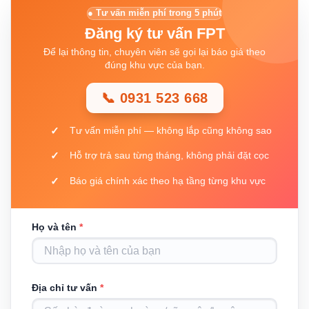
● Tư vấn miễn phí trong 5 phút
Đăng ký tư vấn FPT
Để lại thông tin, chuyên viên sẽ gọi lại báo giá theo
đúng khu vực của bạn.
📞 0931 523 668
Tư vấn miễn phí — không lắp cũng không sao
Hỗ trợ trả sau từng tháng, không phải đặt cọc
Báo giá chính xác theo hạ tầng từng khu vực
Họ và tên
*
Địa chỉ tư vấn
*