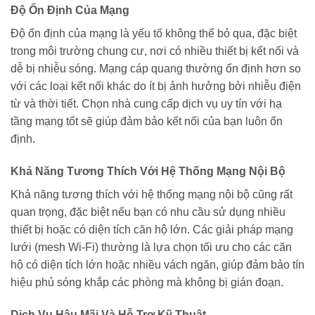
Độ Ổn Định Của Mạng
Độ ổn định của mạng là yếu tố không thể bỏ qua, đặc biệt
trong môi trường chung cư, nơi có nhiều thiết bị kết nối và
dễ bị nhiễu sóng. Mạng cáp quang thường ổn định hơn so
với các loại kết nối khác do ít bị ảnh hưởng bởi nhiễu điện
từ và thời tiết. Chọn nhà cung cấp dịch vụ uy tín với hạ
tầng mạng tốt sẽ giúp đảm bảo kết nối của bạn luôn ổn
định.
Khả Năng Tương Thích Với Hệ Thống Mạng Nội Bộ
Khả năng tương thích với hệ thống mạng nội bộ cũng rất
quan trọng, đặc biệt nếu bạn có nhu cầu sử dụng nhiều
thiết bị hoặc có diện tích căn hộ lớn. Các giải pháp mạng
lưới (mesh Wi-Fi) thường là lựa chọn tối ưu cho các căn
hộ có diện tích lớn hoặc nhiều vách ngăn, giúp đảm bảo tín
hiệu phủ sóng khắp các phòng mà không bị gián đoạn.
Dịch Vụ Hậu Mãi Và Hỗ Trợ Kỹ Thuật