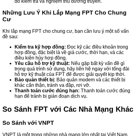
đó kiểm tra và nghiệm thu đường truyền.
Những Lưu Ý Khi Lắp Mạng FPT Cho Chung
Cư
Khi lắp mạng FPT cho chung cư, bạn cần lưu ý một số vấn
đề sau:
Kiểm tra kỹ hợp đồng:
Đọc kỹ các điều khoản trong
hợp đồng, đặc biệt là về giá cước, thời hạn, và các
điều kiện hủy hợp đồng.
Yêu cầu hỗ trợ kỹ thuật:
Nếu gặp bất kỳ vấn đề gì
trong quá trình sử dụng, hãy liên hệ ngay với tổng đài
hỗ trợ kỹ thuật của FPT để được giải quyết kịp thời.
Bảo quản thiết bị:
Bảo quản modem và các thiết bị
khác cẩn thận, tránh va đập, rơi vỡ.
Thanh toán cước đúng hạn:
Thanh toán cước đúng
hạn để tránh bị gián đoạn dịch vụ.
So Sánh FPT với Các Nhà Mạng Khác
So Sánh với VNPT
VNPT là một trong những nhà mạng lớn nhất tại Việt Nam,