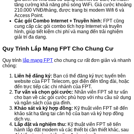
tăng cường khả năng phủ sóng WiFi. Giá cước khoảng
210.000 VNĐ/tháng, được trang bị modem Wifi 6 và
Access Point.
Các gói Combo Internet + Truyền hình:
FPT cũng
cung cấp các gói combo tích hợp Internet và truyền
hình, giúp tiết kiệm chi phí và mang đến trải nghiệm
giải trí đa dạng.
Quy Trình Lắp Mạng FPT Cho Chung Cư
Quy trình
lắp mạng FPT
cho chung cư rất đơn giản và nhanh
chóng:
Liên hệ đăng ký:
Bạn có thể đăng ký trực tuyến trên
website của FPT Telecom, gọi điện đến tổng đài, hoặc
đến trực tiếp các chi nhánh của FPT.
Tư vấn và chọn gói cước:
Nhân viên FPT sẽ tư vấn
cho bạn về các gói cước phù hợp với nhu cầu sử dụng
và ngân sách của gia đình.
Khảo sát và ký hợp đồng:
Kỹ thuật viên FPT sẽ đến
khảo sát hạ tầng tại căn hộ của bạn và ký hợp đồng
dịch vụ.
Lắp đặt và nghiệm thu:
Kỹ thuật viên FPT sẽ tiến
hành lắp đặt modem và các thiết bị cần thiết khác, sau