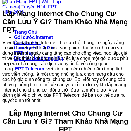
Lắp Mạng Internet Cho Chung Cư
Cần Lưu Ý Gì? Tham Khảo Nhà Mạng
FPT
Trang Chủ
Gói cước internet
Việc lắp đặt mạng Internet cho căn hộ chung cư ngày càng
Combo FPT
trở nên thiết yếu trong cuộc sống hiện đại. Với nhu cầu sử
Camera FPT 2025
dụng Internet ngày càng tăng cao cho công việc, học tập, giải
FPT play
trí và các thiết bị thông minh, việc lựa chọn một gói cước phù
Dịch vụ doanh nghiệp
hợp và nhà cung cấp dịch vụ uy tín là vô cùng quan
trọng.
FPT Telecom
, với kinh nghiệm nhiều năm trong lĩnh
vực viễn thông, là một trong những lựa chọn hàng đầu cho
các hộ gia đình sống tại chung cư. Bài viết này sẽ cung cấp
những thông tin chi tiết về các yếu tố cần lưu ý khi lắp mạng
Internet cho chung cư, đồng thời đưa ra những gợi ý và
đánh giá về dịch vụ của FPT Telecom để bạn có thể đưa ra
quyết định tốt nhất.
Lắp Mạng Internet Cho Chung Cư
Cần Lưu Ý Gì? Tham Khảo Nhà Mạng
FPT