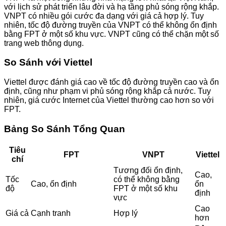
với lịch sử phát triển lâu đời và hạ tầng phủ sóng rộng khắp.
VNPT có nhiều gói cước đa dạng với giá cả hợp lý. Tuy
nhiên, tốc độ đường truyền của VNPT có thể không ổn định
bằng FPT ở một số khu vực. VNPT cũng có thể chặn một số
trang web thông dụng.
So Sánh với Viettel
Viettel được đánh giá cao về tốc độ đường truyền cao và ổn
định, cũng như phạm vi phủ sóng rộng khắp cả nước. Tuy
nhiên, giá cước Internet của Viettel thường cao hơn so với
FPT.
Bảng So Sánh Tổng Quan
Tiêu
FPT
VNPT
Viettel
chí
Tương đối ổn định,
Cao,
Tốc
có thể không bằng
Cao, ổn định
ổn
độ
FPT ở một số khu
định
vực
Cao
Giá cả
Cạnh tranh
Hợp lý
hơn