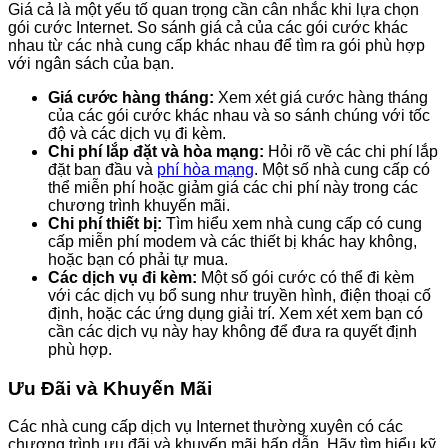
Giá cả là một yếu tố quan trọng cần cân nhắc khi lựa chọn
gói cước Internet. So sánh giá cả của các gói cước khác
nhau từ các nhà cung cấp khác nhau để tìm ra gói phù hợp
với ngân sách của bạn.
Giá cước hàng tháng:
Xem xét giá cước hàng tháng
của các gói cước khác nhau và so sánh chúng với tốc
độ và các dịch vụ đi kèm.
Chi phí lắp đặt và hòa mạng:
Hỏi rõ về các chi phí lắp
đặt ban đầu và
phí hòa mạng
. Một số nhà cung cấp có
thể miễn phí hoặc giảm giá các chi phí này trong các
chương trình khuyến mãi.
Chi phí thiết bị:
Tìm hiểu xem nhà cung cấp có cung
cấp miễn phí modem và các thiết bị khác hay không,
hoặc bạn có phải tự mua.
Các dịch vụ đi kèm:
Một số gói cước có thể đi kèm
với các dịch vụ bổ sung như truyền hình, điện thoại cố
định, hoặc các ứng dụng giải trí. Xem xét xem bạn có
cần các dịch vụ này hay không để đưa ra quyết định
phù hợp.
Ưu Đãi và Khuyến Mãi
Các nhà cung cấp dịch vụ Internet thường xuyên có các
chương trình ưu đãi và khuyến mãi hấp dẫn. Hãy tìm hiểu kỹ