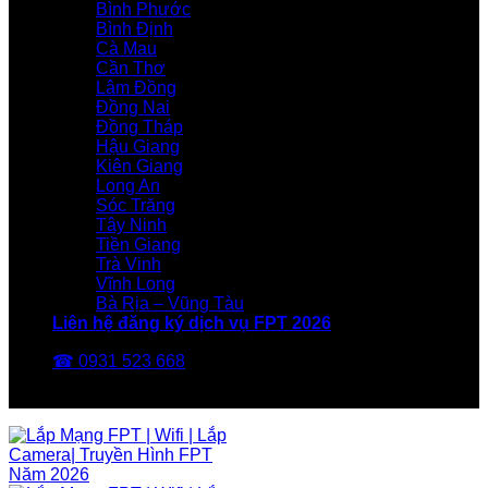
Bình Phước
Bình Định
Cà Mau
Cần Thơ
Lâm Đồng
Đồng Nai
Đồng Tháp
Hậu Giang
Kiên Giang
Long An
Sóc Trăng
Tây Ninh
Tiền Giang
Trà Vinh
Vĩnh Long
Bà Rịa – Vũng Tàu
Liên hệ đăng ký dịch vụ FPT 2026
☎ 0931 523 668
FPT Telecom -Nhà Mạng FPT