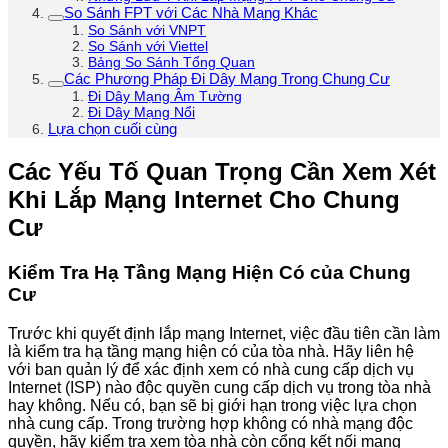
So Sánh FPT với Các Nhà Mạng Khác
So Sánh với VNPT
So Sánh với Viettel
Bảng So Sánh Tổng Quan
Các Phương Pháp Đi Dây Mạng Trong Chung Cư
Đi Dây Mạng Âm Tường
Đi Dây Mạng Nổi
Lựa chọn cuối cùng
Các Yếu Tố Quan Trọng Cần Xem Xét
Khi Lắp Mạng Internet Cho Chung
Cư
Kiểm Tra Hạ Tầng Mạng Hiện Có của Chung
Cư
Trước khi quyết định lắp mạng Internet, việc đầu tiên cần làm
là kiểm tra hạ tầng mạng hiện có của tòa nhà. Hãy liên hệ
với ban quản lý để xác định xem có nhà cung cấp dịch vụ
Internet (ISP) nào độc quyền cung cấp dịch vụ trong tòa nhà
hay không. Nếu có, bạn sẽ bị giới hạn trong việc lựa chọn
nhà cung cấp. Trong trường hợp không có nhà mạng độc
quyền, hãy kiểm tra xem tòa nhà còn cổng kết nối mạng