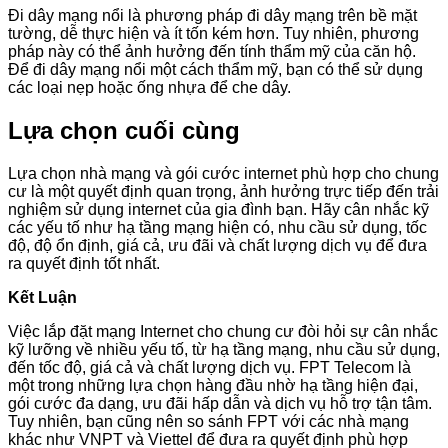
Đi dây mạng nổi là phương pháp đi dây mạng trên bề mặt
tường, dễ thực hiện và ít tốn kém hơn. Tuy nhiên, phương
pháp này có thể ảnh hưởng đến tính thẩm mỹ của căn hộ.
Để đi dây mạng nổi một cách thẩm mỹ, bạn có thể sử dụng
các loại nẹp hoặc ống nhựa để che dây.
Lựa chọn cuối cùng
Lựa chọn nhà mạng và gói cước internet phù hợp cho chung
cư là một quyết định quan trọng, ảnh hưởng trực tiếp đến trải
nghiệm sử dụng internet của gia đình bạn. Hãy cân nhắc kỹ
các yếu tố như hạ tầng mạng hiện có, nhu cầu sử dụng, tốc
độ, độ ổn định, giá cả, ưu đãi và chất lượng dịch vụ để đưa
ra quyết định tốt nhất.
Kết Luận
Việc lắp đặt mạng Internet cho chung cư đòi hỏi sự cân nhắc
kỹ lưỡng về nhiều yếu tố, từ hạ tầng mạng, nhu cầu sử dụng,
đến tốc độ, giá cả và chất lượng dịch vụ. FPT Telecom là
một trong những lựa chọn hàng đầu nhờ hạ tầng hiện đại,
gói cước đa dạng, ưu đãi hấp dẫn và dịch vụ hỗ trợ tận tâm.
Tuy nhiên, bạn cũng nên so sánh FPT với các nhà mạng
khác như VNPT và Viettel để đưa ra quyết định phù hợp