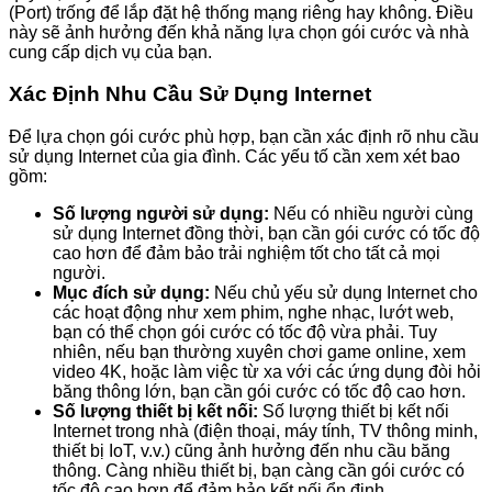
(Port) trống để lắp đặt hệ thống mạng riêng hay không. Điều
này sẽ ảnh hưởng đến khả năng lựa chọn gói cước và nhà
cung cấp dịch vụ của bạn.
Xác Định Nhu Cầu Sử Dụng Internet
Để lựa chọn gói cước phù hợp, bạn cần xác định rõ nhu cầu
sử dụng Internet của gia đình. Các yếu tố cần xem xét bao
gồm:
Số lượng người sử dụng:
Nếu có nhiều người cùng
sử dụng Internet đồng thời, bạn cần gói cước có tốc độ
cao hơn để đảm bảo trải nghiệm tốt cho tất cả mọi
người.
Mục đích sử dụng:
Nếu chủ yếu sử dụng Internet cho
các hoạt động như xem phim, nghe nhạc, lướt web,
bạn có thể chọn gói cước có tốc độ vừa phải. Tuy
nhiên, nếu bạn thường xuyên chơi game online, xem
video 4K, hoặc làm việc từ xa với các ứng dụng đòi hỏi
băng thông lớn, bạn cần gói cước có tốc độ cao hơn.
Số lượng thiết bị kết nối:
Số lượng thiết bị kết nối
Internet trong nhà (điện thoại, máy tính, TV thông minh,
thiết bị IoT, v.v.) cũng ảnh hưởng đến nhu cầu băng
thông. Càng nhiều thiết bị, bạn càng cần gói cước có
tốc độ cao hơn để đảm bảo kết nối ổn định.