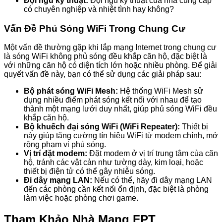
Đội ngũ kỹ thuật:
Đội ngũ kỹ thuật của nhà cung cấp
có chuyên nghiệp và nhiệt tình hay không?
Vấn Đề Phủ Sóng WiFi Trong Chung Cư
Một vấn đề thường gặp khi lắp mạng Internet trong chung cư
là sóng WiFi không phủ sóng đều khắp căn hộ, đặc biệt là
với những căn hộ có diện tích lớn hoặc nhiều phòng. Để giải
quyết vấn đề này, bạn có thể sử dụng các giải pháp sau:
Bộ phát sóng WiFi Mesh:
Hệ thống WiFi Mesh sử
dụng nhiều điểm phát sóng kết nối với nhau để tạo
thành một mạng lưới duy nhất, giúp phủ sóng WiFi đều
khắp căn hộ.
Bộ khuếch đại sóng WiFi (WiFi Repeater):
Thiết bị
này giúp tăng cường tín hiệu WiFi từ modem chính, mở
rộng phạm vi phủ sóng.
Vị trí đặt modem:
Đặt modem ở vị trí trung tâm của căn
hộ, tránh các vật cản như tường dày, kim loại, hoặc
thiết bị điện tử có thể gây nhiễu sóng.
Đi dây mạng LAN:
Nếu có thể, hãy đi dây mạng LAN
đến các phòng cần kết nối ổn định, đặc biệt là phòng
làm việc hoặc phòng chơi game.
Tham Khảo Nhà Mạng FPT