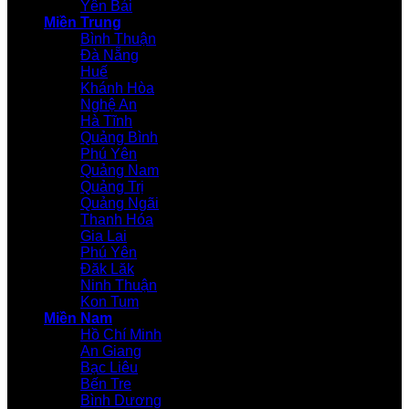
Yên Bái
Miền Trung
Bình Thuận
Đà Nẵng
Huế
Khánh Hòa
Nghệ An
Hà Tĩnh
Quảng Bình
Phú Yên
Quảng Nam
Quảng Trị
Quảng Ngãi
Thanh Hóa
Gia Lai
Phú Yên
Đăk Lăk
Ninh Thuận
Kon Tum
Miền Nam
Hồ Chí Minh
An Giang
Bạc Liêu
Bến Tre
Bình Dương