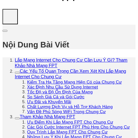
Nội Dung Bài Viết
Lắp Mạng Internet Cho Chung Cư Cần Lưu Ý Gì? Tham
Khảo Nhà Mạng FPT
Các Yếu Tố Quan Trọng Cần Xem Xét Khi Lắp Mạng
Internet Cho Chung Cư
Kiểm Tra Hạ Tầng Mạng Hiện Có của Chung Cư
Xác Định Nhu Cầu Sử Dụng Internet
Tốc Độ và Độ Ổn Định Của Mạng
So Sánh Giá Cả và Gói Cước
Ưu Đãi và Khuyến Mãi
Chất Lượng Dịch Vụ và Hỗ Trợ Khách Hàng
Vấn Đề Phủ Sóng WiFi Trong Chung Cư
Tham Khảo Nhà Mạng FPT
Ưu Điểm Khi Lắp Mạng FPT Cho Chung Cư
Các Gói Cước Internet FPT Phù Hợp Cho Chung Cư
Quy Trình Lắp Mạng FPT Cho Chung Cư
Những Lưu Ý Khi Lắp Mạng FPT Cho Chung Cư