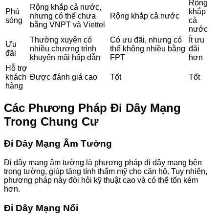
Rộng
Rộng khắp cả nước,
Phủ
khắp
nhưng có thể chưa
Rộng khắp cả nước
sóng
cả
bằng VNPT và Viettel
nước
Thường xuyên có
Có ưu đãi, nhưng có
Ít ưu
Ưu
nhiều chương trình
thể không nhiều bằng
đãi
đãi
khuyến mãi hấp dẫn
FPT
hơn
Hỗ trợ
khách
Được đánh giá cao
Tốt
Tốt
hàng
Các Phương Pháp Đi Dây Mạng
Trong Chung Cư
Đi Dây Mạng Âm Tường
Đi dây mạng âm tường là phương pháp đi dây mạng bên
trong tường, giúp tăng tính thẩm mỹ cho căn hộ. Tuy nhiên,
phương pháp này đòi hỏi kỹ thuật cao và có thể tốn kém
hơn.
Đi Dây Mạng Nổi