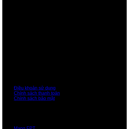
Công ty Cổ phần Viễn thông FPT
Tầng 9, Block A, FPT Tower 10 Phạm Văn Bạch, Cầu
Giấy, Hà Nội
Về Chúng Tôi
Giới thiệu FPT
Liên kết Thành viên
Khách hàng Đối tác
Tuyển dụng
Tập đoàn FPT
Điều Khoản, Chính Sách
Điều khoản sử dụng
Chính sách thanh toán
Chính sách bảo mật
LIÊN HỆ
Hotline:0931 523 668
Báo hỏng :
1900 6600
Mạng FPT