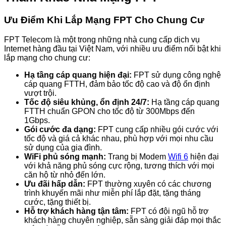
Ưu Điểm Khi Lắp Mạng FPT Cho Chung Cư
FPT Telecom là một trong những nhà cung cấp dịch vụ
Internet hàng đầu tại Việt Nam, với nhiều ưu điểm nổi bật khi
lắp mạng cho chung cư:
Hạ tầng cáp quang hiện đại:
FPT sử dụng công nghệ
cáp quang FTTH, đảm bảo tốc độ cao và độ ổn định
vượt trội.
Tốc độ siêu khủng, ổn định 24/7:
Hạ tầng cáp quang
FTTH chuẩn GPON cho tốc độ từ 300Mbps đến
1Gbps.
Gói cước đa dạng:
FPT cung cấp nhiều gói cước với
tốc độ và giá cả khác nhau, phù hợp với mọi nhu cầu
sử dụng của gia đình.
WiFi phủ sóng mạnh:
Trang bị Modem
Wifi 6
hiện đại
với khả năng phủ sóng cực rộng, tương thích với mọi
căn hộ từ nhỏ đến lớn.
Ưu đãi hấp dẫn:
FPT thường xuyên có các chương
trình khuyến mãi như miễn phí lắp đặt, tặng tháng
cước, tặng thiết bị.
Hỗ trợ khách hàng tận tâm:
FPT có đội ngũ hỗ trợ
khách hàng chuyên nghiệp, sẵn sàng giải đáp mọi thắc