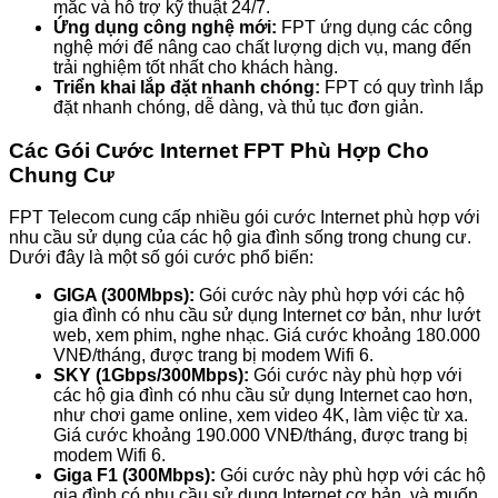
mắc và hỗ trợ kỹ thuật 24/7.
Ứng dụng công nghệ mới:
FPT ứng dụng các công
nghệ mới để nâng cao chất lượng dịch vụ, mang đến
trải nghiệm tốt nhất cho khách hàng.
Triển khai lắp đặt nhanh chóng:
FPT có quy trình lắp
đặt nhanh chóng, dễ dàng, và thủ tục đơn giản.
Các Gói Cước Internet FPT Phù Hợp Cho
Chung Cư
FPT Telecom cung cấp nhiều gói cước Internet phù hợp với
nhu cầu sử dụng của các hộ gia đình sống trong chung cư.
Dưới đây là một số gói cước phổ biến:
GIGA (300Mbps):
Gói cước này phù hợp với các hộ
gia đình có nhu cầu sử dụng Internet cơ bản, như lướt
web, xem phim, nghe nhạc. Giá cước khoảng 180.000
VNĐ/tháng, được trang bị modem Wifi 6.
SKY (1Gbps/300Mbps):
Gói cước này phù hợp với
các hộ gia đình có nhu cầu sử dụng Internet cao hơn,
như chơi game online, xem video 4K, làm việc từ xa.
Giá cước khoảng 190.000 VNĐ/tháng, được trang bị
modem Wifi 6.
Giga F1 (300Mbps):
Gói cước này phù hợp với các hộ
gia đình có nhu cầu sử dụng Internet cơ bản, và muốn