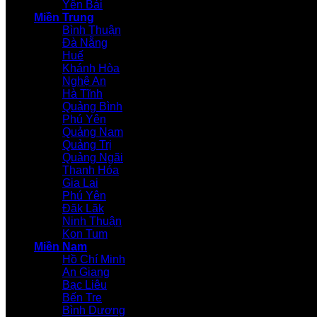
Yên Bái
Miền Trung
Bình Thuận
Đà Nẵng
Huế
Khánh Hòa
Nghệ An
Hà Tĩnh
Quảng Bình
Phú Yên
Quảng Nam
Quảng Trị
Quảng Ngãi
Thanh Hóa
Gia Lai
Phú Yên
Đăk Lăk
Ninh Thuận
Kon Tum
Miền Nam
Hồ Chí Minh
An Giang
Bạc Liêu
Bến Tre
Bình Dương