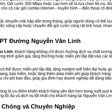
ười, Gói cước 300 Mbps hoặc cao hơn sẽ là lựa chọn tối ưu, đ
òn có các gói combo internet – truyền hình – điện thoại cố địn
đãi, khuyến mãi hấp dẫn trong tháng, giúp người dùng có thể l
iệc nâng cấp hoặc chuyển đổi gói cước cũng rất linh hoạt, nh
t FPT Đường Nguyễn Văn Linh
n Linh
, khách hàng không chỉ được hưởng dịch vụ chất lượn
ơng trình giảm giá, tặng thưởng hoặc miễn phí lắp đặt vào các
có thể được miễn phí lắp đặt, tặng modem wifi hiện đại hoặc gi
mạng, bảo hiểm, hoặc tặng thêm data miễn phí giúp khách hàng c
u chi phí ban đầu, giúp gia đình hay doanh nghiệp dễ dàng tiếp
 cũng là ưu điểm khiến khách hàng yên tâm hơn trong suốt quá t
g tối đa và dịch vụ tốt nhất cho khách hàng tại Nguyễn Văn Lin
h Chóng và Chuyên Nghiệp