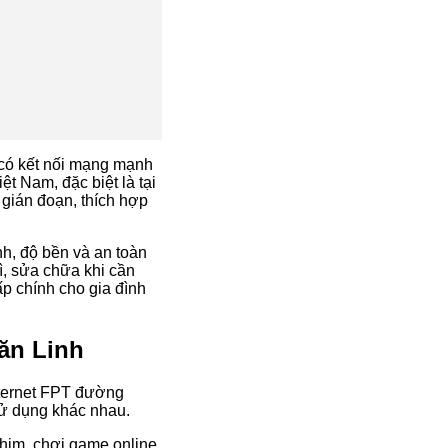
 có kết nối mạng mạnh
t Nam, đặc biệt là tại
 gián đoạn, thích hợp
h, độ bền và an toàn
ì, sửa chữa khi cần
ấp chính cho gia đình
ăn Linh
Internet FPT đường
ử dụng khác nhau.
him, chơi game online