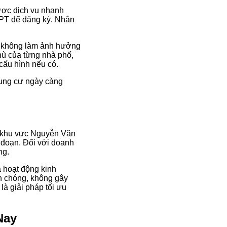
ược dịch vụ nhanh
 FPT để đăng ký. Nhân
bảo không làm ảnh hưởng
thù của từng nhà phố,
 cấu hình nếu có.
hung cư ngày càng
ại khu vực Nguyễn Văn
n đoạn. Đối với doanh
ng.
à hoạt động kinh
h chóng, không gây
là giải pháp tối ưu
Nay