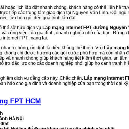
ãi hoặc lịch lắp đặt nhanh chóng, khách hàng có thể liên hệ trự
rực tiếp các trung tâm giao dịch tại Nguyễn Văn Linh. Đội ngũ 
c, từ chọn gói đến quá trình lắp đặt.
ó thể sở hữu dịch vụ
Lắp mạng Internet FPT đường Nguyễn 
 và công việc của gia đình, doanh nghiệp nhỏ của bạn. Đừng c
 internet FPT mang lại.
t nhanh chóng, ổn định là điều không thể thiếu. Với
Lắp mạng I
ng không chỉ được hưởng các gói cước phù hợp mà còn nhận đ
hiệp và nhanh chóng giúp khách hàng tiết kiệm thời gian, an tâ
ỗ trợ đắc lực cho các doanh nghiệp nhỏ, giúp họ cạnh tranh hiệ
 nghiệm dịch vụ đẳng cấp này. Chắc chắn,
Lắp mạng Internet 
oàn hảo cho gia đình và doanh nghiệp của bạn trong thời đại k
ng FPT HCM
nh
hành Hà Nội
000đ
n hệ Hotline để được khảo sát tư vấn chính xác nhất