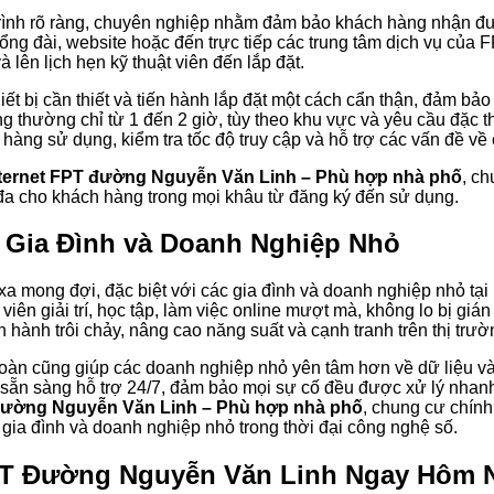
trình rõ ràng, chuyên nghiệp nhằm đảm bảo khách hàng nhận đ
tổng đài, website hoặc đến trực tiếp các trung tâm dịch vụ của
 lên lịch hẹn kỹ thuật viên đến lắp đặt.
hiết bị cần thiết và tiến hành lắp đặt một cách cẩn thận, đảm 
ng thường chỉ từ 1 đến 2 giờ, tùy theo khu vực và yêu cầu đặc 
hàng sử dụng, kiểm tra tốc độ truy cập và hỗ trợ các vấn đề về
ternet FPT đường Nguyễn Văn Linh – Phù hợp nhà phố
, c
i đa cho khách hàng trong mọi khâu từ đăng ký đến sử dụng.
o Gia Đình và Doanh Nghiệp Nhỏ
 xa mong đợi, đặc biệt với các gia đình và doanh nghiệp nhỏ t
iên giải trí, học tập, làm việc online mượt mà, không lo bị giá
n hành trôi chảy, nâng cao năng suất và cạnh tranh trên thị trườ
 toàn cũng giúp các doanh nghiệp nhỏ yên tâm hơn về dữ liệu v
sẵn sàng hỗ trợ 24/7, đảm bảo mọi sự cố đều được xử lý nhan
đường Nguyễn Văn Linh – Phù hợp nhà phố
, chung cư chính 
 gia đình và doanh nghiệp nhỏ trong thời đại công nghệ số.
 FPT Đường Nguyễn Văn Linh Ngay Hôm 