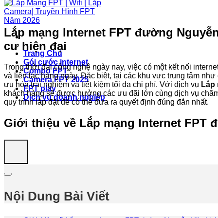
Lắp mạng Internet FPT đường Nguyễn 
cư hiện đại
Trang Chủ
Gói cước internet
Trong thời đại công nghệ ngày nay, việc có một kết nối internet 
Combo FPT
và liên lạc hàng ngày. Đặc biệt, tại các khu vực trung tâm n
Camera FPT 2025
ưu hóa trải nghiệm và tiết kiệm tối đa chi phí. Với dịch vụ
Lắp
FPT play
khách hàng sẽ được hưởng các ưu đãi lớn cùng dịch vụ chăm s
Dịch vụ doanh nghiệp
quy trình lắp đặt để có thể đưa ra quyết định đúng đắn nhất.
Giới thiệu về Lắp mạng Internet FPT
Nội Dung Bài Viết