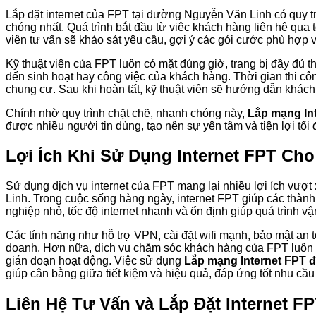
Lắp đặt internet của FPT tại đường Nguyễn Văn Linh có quy 
chóng nhất. Quá trình bắt đầu từ việc khách hàng liên hệ qua 
viên tư vấn sẽ khảo sát yêu cầu, gợi ý các gói cước phù hợp và
Kỹ thuật viên của FPT luôn có mặt đúng giờ, trang bị đầy đủ t
đến sinh hoạt hay công việc của khách hàng. Thời gian thi cô
chung cư. Sau khi hoàn tất, kỹ thuật viên sẽ hướng dẫn khách 
Chính nhờ quy trình chặt chẽ, nhanh chóng này,
Lắp mạng In
được nhiều người tin dùng, tạo nên sự yên tâm và tiện lợi tố
Lợi Ích Khi Sử Dụng Internet FPT Ch
Sử dụng dịch vụ internet của FPT mang lại nhiều lợi ích vượt
Linh. Trong cuộc sống hàng ngày, internet FPT giúp các thành v
nghiệp nhỏ, tốc độ internet nhanh và ổn định giúp quá trình vậ
Các tính năng như hỗ trợ VPN, cài đặt wifi mạnh, bảo mật an
doanh. Hơn nữa, dịch vụ chăm sóc khách hàng của FPT luôn 
gián đoạn hoạt động. Việc sử dụng
Lắp mạng Internet FPT 
giúp cân bằng giữa tiết kiệm và hiệu quả, đáp ứng tốt nhu cầu
Liên Hệ Tư Vấn và Lắp Đặt Internet