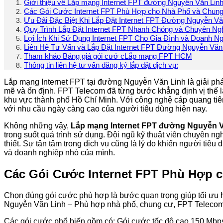
Giới thiệu về Lắp mạng Internet FPT đường Nguyễn Văn Lin
Các Gói Cước Internet FPT Phù Hợp cho Nhà Phố và Chung
Ưu Đãi Đặc Biệt Khi Lắp Đặt Internet FPT Đường Nguyễn Vă
Quy Trình Lắp Đặt Internet FPT Nhanh Chóng và Chuyên Ng
Lợi Ích Khi Sử Dụng Internet FPT Cho Gia Đình và Doanh N
Liên Hệ Tư Vấn và Lắp Đặt Internet FPT Đường Nguyễn Vă
Tham khảo Bảng giá gói cướ cLắp mạng FPT HCM
Thông tin liên hệ tư vấn đăng ký lắp đặt dịch vụ:
Lắp mạng Internet FPT tại đường Nguyễn Văn Linh là giải p
mẽ và ổn định. FPT Telecom đã từng bước khẳng định vị thế là 
khu vực thành phố Hồ Chí Minh. Với công nghệ cáp quang tiên t
với nhu cầu ngày càng cao của người tiêu dùng hiện nay.
Không những vậy,
Lắp mạng Internet FPT đường Nguyễn V
trong suốt quá trình sử dụng. Đội ngũ kỹ thuật viên chuyên ng
thiết. Sự tận tâm trong dịch vụ cũng là lý do khiến người tiê
và doanh nghiệp nhỏ của mình.
Các Gói Cước Internet FPT Phù Hợp 
Chọn đúng gói cước phù hợp là bước quan trọng giúp tối ưu hó
Nguyễn Văn Linh – Phù hợp nhà phố, chung cư, FPT Telecom 
Các gói cước phổ biến gồm có: Gói cước tốc độ cao 150 Mbps