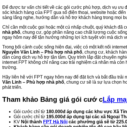
Để được tư vấn chi tiết về các gói cước phù hợp, dịch vụ ưu đ
sóc khách hàng của FPT qua số điện thoại, website hoặc đến t
sàng lắng nghe, hướng dẫn và hỗ trợ khách hàng trong mọi bướ
Chỉ cần một cuộc gọi hoặc một cú nhấp chuột, quý khách đã c
nhà phố
, chung cư, góp phần nâng cao chất lượng cuộc sống
ngay hôm nay để tận hưởng những lợi ích tuyệt vời mà dịch vụ
Trong bối cảnh cuộc sống hiện đại, việc có một kết nối interne
Nguyễn Văn Linh – Phù hợp nhà phố
, chung cư, khách hà
dẫn cùng dịch vụ hỗ trợ tận tâm. Quy trình lắp đặt chuyên ng
internet FPT không chỉ nâng cao trải nghiệm cá nhân mà còn h
trường.
Hãy liên hệ với FPT ngay hôm nay để đặt lịch và bắt đầu trải
Văn Linh – Phù hợp nhà phố
, chung cư sẽ là sự lựa chọn h
phát triển.
Tham khảo
Bảng giá gói cướ c
Lắp mạ
Gói cước chỉ từ
180.000đ áp dụng các khu vực Xã Tỉ
Gói cước chỉ từ
195.000đ áp dụng tại các xã Ngoại T
KV
Nội thành
FPT Hà Nội
các phường giá sẽ từ 225.
Khách hàng cần gói doanh nghiệp tốc độ cao hãy liê