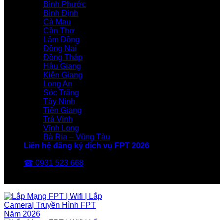
Bình Phước
Bình Định
Cà Mau
Cần Thơ
Lâm Đồng
Đồng Nai
Đồng Tháp
Hậu Giang
Kiên Giang
Long An
Sóc Trăng
Tây Ninh
Tiền Giang
Trà Vinh
Vĩnh Long
Bà Rịa – Vũng Tàu
Liên hệ đăng ký dịch vụ FPT 2026
☎ 0931 523 668
FPT Telecom -Nhà Mạng FPT