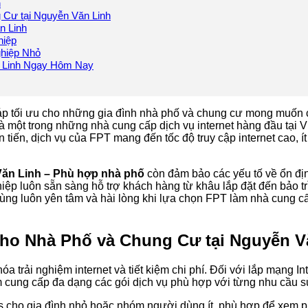
h
 Cư tại Nguyễn Văn Linh
n Linh
hiệp
ghiệp Nhỏ
n Linh Ngay Hôm Nay
háp tối ưu cho những gia đình nhà phố và chung cư mong muốn
một trong những nhà cung cấp dịch vụ internet hàng đầu tại Việ
iến, dịch vụ của FPT mang đến tốc độ truy cập internet cao, ít
ăn Linh – Phù hợp nhà phố
còn đảm bảo các yếu tố về ổn địn
hiệp luôn sẵn sàng hỗ trợ khách hàng từ khâu lắp đặt đến bảo tr
u dùng luôn yên tâm và hài lòng khi lựa chọn FPT làm nhà cung c
cho Nhà Phố và Chung Cư tại Nguyễn V
a trải nghiệm internet và tiết kiệm chi phí. Đối với lắp mạng 
cung cấp đa dạng các gói dịch vụ phù hợp với từng nhu cầu s
 cho gia đình nhỏ hoặc nhóm người dùng ít, phù hợp để xem p