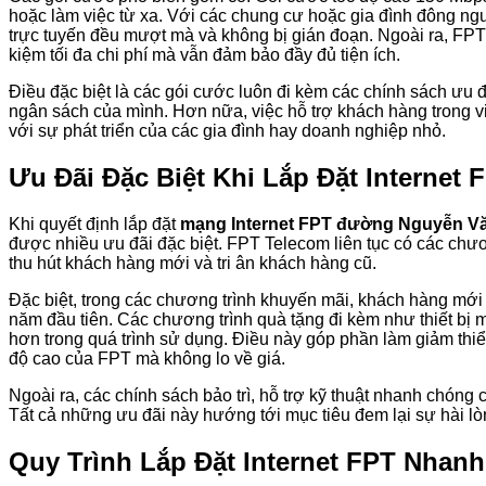
hoặc làm việc từ xa. Với các chung cư hoặc gia đình đông ng
trực tuyến đều mượt mà và không bị gián đoạn. Ngoài ra, FPT c
kiệm tối đa chi phí mà vẫn đảm bảo đầy đủ tiện ích.
Điều đặc biệt là các gói cước luôn đi kèm các chính sách ưu 
ngân sách của mình. Hơn nữa, việc hỗ trợ khách hàng trong v
với sự phát triển của các gia đình hay doanh nghiệp nhỏ.
Ưu Đãi Đặc Biệt Khi Lắp Đặt Interne
Khi quyết định lắp đặt
mạng Internet FPT đường Nguyễn Vă
được nhiều ưu đãi đặc biệt. FPT Telecom liên tục có các chư
thu hút khách hàng mới và tri ân khách hàng cũ.
Đặc biệt, trong các chương trình khuyến mãi, khách hàng mới 
năm đầu tiên. Các chương trình quà tặng đi kèm như thiết bị 
hơn trong quá trình sử dụng. Điều này góp phần làm giảm thiể
độ cao của FPT mà không lo về giá.
Ngoài ra, các chính sách bảo trì, hỗ trợ kỹ thuật nhanh chóng
Tất cả những ưu đãi này hướng tới mục tiêu đem lại sự hài lòn
Quy Trình Lắp Đặt Internet FPT Nhan