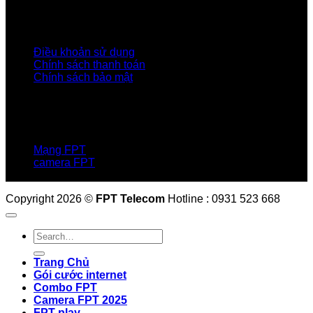
Tập đoàn FPT
Điều Khoản, Chính Sách
Điều khoản sử dụng
Chính sách thanh toán
Chính sách bảo mật
LIÊN HỆ
Hotline:0931 523 668
Báo hỏng :
1900 6600
Mạng FPT
camera FPT
Email: QuyetPN@fpt.com
Copyright 2026 ©
FPT Telecom
Hotline : 0931 523 668
Trang Chủ
Gói cước internet
Combo FPT
Camera FPT 2025
FPT play