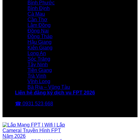
Bình Phước
Bình Định
Cà Mau
Cần Thơ
Lâm Đồng
Đồng Nai
Đồng Tháp
Hậu Giang
Kiên Giang
Long An
Sóc Trăng
Tây Ninh
Tiền Giang
Trà Vinh
Vĩnh Long
Bà Rịa – Vũng Tàu
Liên hệ đăng ký dịch vụ FPT 2026
☎ 0931 523 668
FPT Telecom -Nhà Mạng FPT