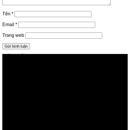
Tên
*
Email
*
Trang web
GIỚI THIỆU FPT TELECOM
Công ty Cổ phần Viễn thông FPT
Tầng 9, Block A, FPT Tower 10 Phạm Văn Bạch, Cầu
Giấy, Hà Nội
Về Chúng Tôi
Giới thiệu FPT
Liên kết Thành viên
Khách hàng Đối tác
Tuyển dụng