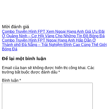
Mời đánh giá
Combo Truyền Hình FPT Xem Ngoại Hạng Anh Giá Ưu Đãi
Ở Quảng Ninh – Cơ Hội Vàng Cho Những Tín Đồ Bóng Đá
Combo Truyền Hình FPT Ngoại Hạng Anh Hấp Dẫn Ở
Thành phố Đà Nẵng – Trải Nghiệm Đỉnh Cao Cùng Thế Giới
Bóng Đá
Để lại một bình luận
Email của bạn sẽ không được hiển thị công khai.
Các
trường bắt buộc được đánh dấu
*
Bình luận
*