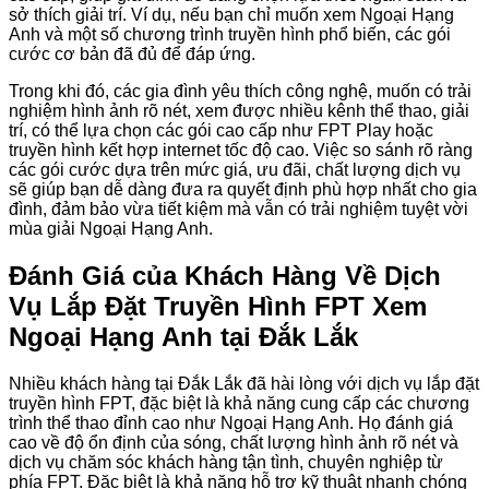
sở thích giải trí. Ví dụ, nếu bạn chỉ muốn xem Ngoại Hạng
Anh và một số chương trình truyền hình phổ biến, các gói
cước cơ bản đã đủ để đáp ứng.
Trong khi đó, các gia đình yêu thích công nghệ, muốn có trải
nghiệm hình ảnh rõ nét, xem được nhiều kênh thể thao, giải
trí, có thể lựa chọn các gói cao cấp như FPT Play hoặc
truyền hình kết hợp internet tốc độ cao. Việc so sánh rõ ràng
các gói cước dựa trên mức giá, ưu đãi, chất lượng dịch vụ
sẽ giúp bạn dễ dàng đưa ra quyết định phù hợp nhất cho gia
đình, đảm bảo vừa tiết kiệm mà vẫn có trải nghiệm tuyệt vời
mùa giải Ngoại Hạng Anh.
Đánh Giá của Khách Hàng Về Dịch
Vụ Lắp Đặt Truyền Hình FPT Xem
Ngoại Hạng Anh tại Đắk Lắk
Nhiều khách hàng tại Đắk Lắk đã hài lòng với dịch vụ lắp đặt
truyền hình FPT, đặc biệt là khả năng cung cấp các chương
trình thể thao đỉnh cao như Ngoại Hạng Anh. Họ đánh giá
cao về độ ổn định của sóng, chất lượng hình ảnh rõ nét và
dịch vụ chăm sóc khách hàng tận tình, chuyên nghiệp từ
phía FPT. Đặc biệt là khả năng hỗ trợ kỹ thuật nhanh chóng