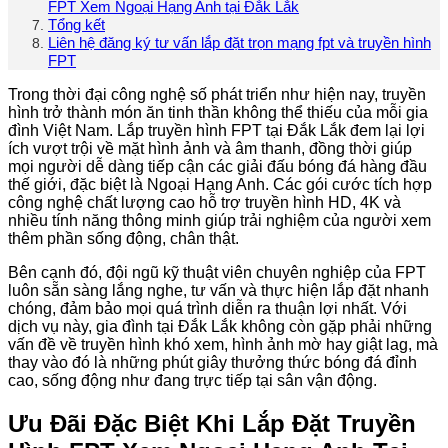
FPT Xem Ngoại Hạng Anh tại Đắk Lắk
Tổng kết
Liên hệ đăng ký tư vấn lắp đặt trọn mạng fpt và truyền hình
FPT
Trong thời đại công nghệ số phát triển như hiện nay, truyền
hình trở thành món ăn tinh thần không thể thiếu của mỗi gia
đình Việt Nam. Lắp truyền hình FPT tại Đắk Lắk đem lại lợi
ích vượt trội về mặt hình ảnh và âm thanh, đồng thời giúp
mọi người dễ dàng tiếp cận các giải đấu bóng đá hàng đầu
thế giới, đặc biệt là Ngoại Hạng Anh. Các gói cước tích hợp
công nghệ chất lượng cao hỗ trợ truyền hình HD, 4K và
nhiều tính năng thông minh giúp trải nghiệm của người xem
thêm phần sống động, chân thật.
Bên cạnh đó, đội ngũ kỹ thuật viên chuyên nghiệp của FPT
luôn sẵn sàng lắng nghe, tư vấn và thực hiện lắp đặt nhanh
chóng, đảm bảo mọi quá trình diễn ra thuận lợi nhất. Với
dịch vụ này, gia đình tại Đắk Lắk không còn gặp phải những
vấn đề về truyền hình khó xem, hình ảnh mờ hay giật lag, mà
thay vào đó là những phút giây thưởng thức bóng đá đỉnh
cao, sống động như đang trực tiếp tại sân vận động.
Ưu Đãi Đặc Biệt Khi Lắp Đặt Truyền