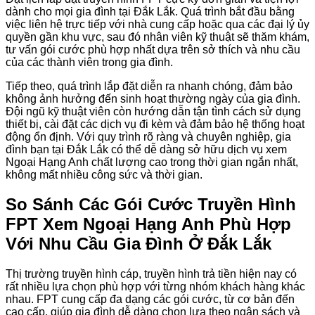
dành cho mọi gia đình tại Đắk Lắk. Quá trình bắt đầu bằng
việc liên hệ trực tiếp với nhà cung cấp hoặc qua các đại lý ủy
quyền gần khu vực, sau đó nhân viên kỹ thuật sẽ thăm khám,
tư vấn gói cước phù hợp nhất dựa trên sở thích và nhu cầu
của các thành viên trong gia đình.
Tiếp theo, quá trình lắp đặt diễn ra nhanh chóng, đảm bảo
không ảnh hưởng đến sinh hoạt thường ngày của gia đình.
Đội ngũ kỹ thuật viên còn hướng dẫn tận tình cách sử dụng
thiết bị, cài đặt các dịch vụ đi kèm và đảm bảo hệ thống hoạt
động ổn định. Với quy trình rõ ràng và chuyên nghiệp, gia
đình bạn tại Đắk Lắk có thể dễ dàng sở hữu dịch vụ xem
Ngoại Hạng Anh chất lượng cao trong thời gian ngắn nhất,
không mất nhiều công sức và thời gian.
So Sánh Các Gói Cước Truyền Hình
FPT Xem Ngoại Hạng Anh Phù Hợp
Với Nhu Cầu Gia Đình Ở Đắk Lắk
Thị trường truyền hình cáp, truyền hình trả tiền hiện nay có
rất nhiều lựa chọn phù hợp với từng nhóm khách hàng khác
nhau. FPT cung cấp đa dạng các gói cước, từ cơ bản đến
cao cấp, giúp gia đình dễ dàng chọn lựa theo ngân sách và