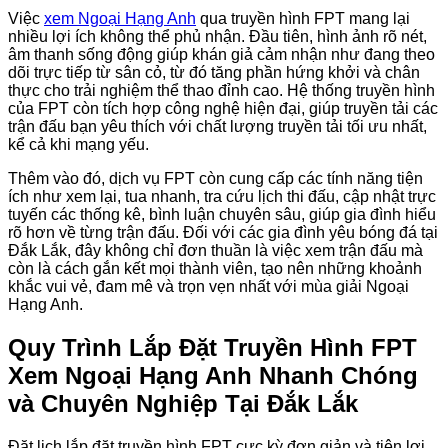
Việc
xem Ngoại Hạng Anh
qua truyền hình FPT mang lại
nhiều lợi ích không thể phủ nhận. Đầu tiên, hình ảnh rõ nét,
âm thanh sống động giúp khán giả cảm nhận như đang theo
dõi trực tiếp từ sân cỏ, từ đó tăng phần hứng khởi và chân
thực cho trải nghiệm thể thao đỉnh cao. Hệ thống truyền hình
của FPT còn tích hợp công nghệ hiện đại, giúp truyền tải các
trận đấu bạn yêu thích với chất lượng truyền tải tối ưu nhất,
kể cả khi mạng yếu.
Thêm vào đó, dịch vụ FPT còn cung cấp các tính năng tiện
ích như xem lại, tua nhanh, tra cứu lịch thi đấu, cập nhật trực
tuyến các thống kê, bình luận chuyên sâu, giúp gia đình hiểu
rõ hơn về từng trận đấu. Đối với các gia đình yêu bóng đá tại
Đắk Lắk, đây không chỉ đơn thuần là việc xem trận đấu mà
còn là cách gắn kết mọi thành viên, tạo nên những khoảnh
khắc vui vẻ, đam mê và trọn vẹn nhất với mùa giải Ngoại
Hạng Anh.
Quy Trình Lắp Đặt Truyền Hình FPT
Xem Ngoại Hạng Anh Nhanh Chóng
và Chuyên Nghiệp Tại Đắk Lắk
Đặt lịch lắp đặt truyền hình FPT cực kỳ đơn giản và tiện lợi