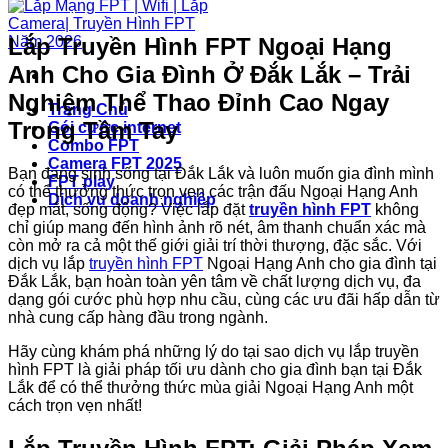
Lắp Truyền Hình FPT Ngoại Hạng
Anh Cho Gia Đình Ở Đắk Lắk – Trải
Nghiệm Thể Thao Đỉnh Cao Ngay
Trang Chủ
Trong Tầm Tay
Gói cước internet
Combo FPT
Camera FPT 2025
Bạn đang sinh sống tại Đắk Lắk và luôn muốn gia đình mình
FPT play
có thể thưởng thức trọn vẹn các trận đấu Ngoại Hạng Anh
Dịch vụ doanh nghiệp
đẹp mắt, sống động? Việc lắp đặt
truyền hình FPT
không
chỉ giúp mang đến hình ảnh rõ nét, âm thanh chuẩn xác mà
còn mở ra cả một thế giới giải trí thời thượng, đặc sắc. Với
dịch vụ lắp
truyền hình FPT
Ngoại Hạng Anh cho gia đình tại
Đắk Lắk, bạn hoàn toàn yên tâm về chất lượng dịch vụ, đa
dạng gói cước phù hợp nhu cầu, cùng các ưu đãi hấp dẫn từ
nhà cung cấp hàng đầu trong ngành.
Hãy cùng khám phá những lý do tại sao dịch vụ lắp truyền
hình FPT là giải pháp tối ưu dành cho gia đình bạn tại Đắk
Lắk để có thể thưởng thức mùa giải Ngoại Hạng Anh một
cách trọn vẹn nhất!