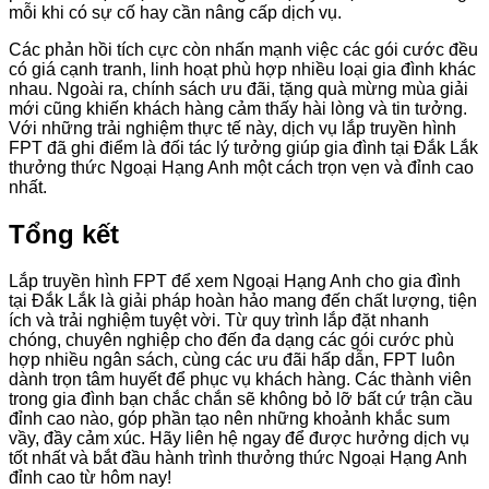
mỗi khi có sự cố hay cần nâng cấp dịch vụ.
Các phản hồi tích cực còn nhấn mạnh việc các gói cước đều
có giá cạnh tranh, linh hoạt phù hợp nhiều loại gia đình khác
nhau. Ngoài ra, chính sách ưu đãi, tặng quà mừng mùa giải
mới cũng khiến khách hàng cảm thấy hài lòng và tin tưởng.
Với những trải nghiệm thực tế này, dịch vụ lắp truyền hình
FPT đã ghi điểm là đối tác lý tưởng giúp gia đình tại Đắk Lắk
thưởng thức Ngoại Hạng Anh một cách trọn vẹn và đỉnh cao
nhất.
Tổng kết
Lắp truyền hình FPT để xem Ngoại Hạng Anh cho gia đình
tại Đắk Lắk là giải pháp hoàn hảo mang đến chất lượng, tiện
ích và trải nghiệm tuyệt vời. Từ quy trình lắp đặt nhanh
chóng, chuyên nghiệp cho đến đa dạng các gói cước phù
hợp nhiều ngân sách, cùng các ưu đãi hấp dẫn, FPT luôn
dành trọn tâm huyết để phục vụ khách hàng. Các thành viên
trong gia đình bạn chắc chắn sẽ không bỏ lỡ bất cứ trận cầu
đỉnh cao nào, góp phần tạo nên những khoảnh khắc sum
vầy, đầy cảm xúc. Hãy liên hệ ngay để được hưởng dịch vụ
tốt nhất và bắt đầu hành trình thưởng thức Ngoại Hạng Anh
đỉnh cao từ hôm nay!