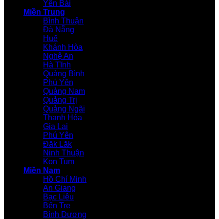
Yên Bái
Miền Trung
Bình Thuận
Đà Nẵng
Huế
Khánh Hòa
Nghệ An
Hà Tĩnh
Quảng Bình
Phú Yên
Quảng Nam
Quảng Trị
Quảng Ngãi
Thanh Hóa
Gia Lai
Phú Yên
Đăk Lăk
Ninh Thuận
Kon Tum
Miền Nam
Hồ Chí Minh
An Giang
Bạc Liêu
Bến Tre
Bình Dương