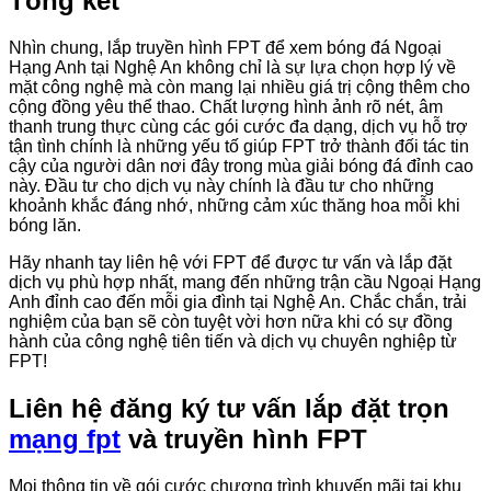
Tổng kết
Nhìn chung, lắp truyền hình FPT để xem bóng đá Ngoại
Hạng Anh tại Nghệ An không chỉ là sự lựa chọn hợp lý về
mặt công nghệ mà còn mang lại nhiều giá trị cộng thêm cho
cộng đồng yêu thể thao. Chất lượng hình ảnh rõ nét, âm
thanh trung thực cùng các gói cước đa dạng, dịch vụ hỗ trợ
tận tình chính là những yếu tố giúp FPT trở thành đối tác tin
cậy của người dân nơi đây trong mùa giải bóng đá đỉnh cao
này. Đầu tư cho dịch vụ này chính là đầu tư cho những
khoảnh khắc đáng nhớ, những cảm xúc thăng hoa mỗi khi
bóng lăn.
Hãy nhanh tay liên hệ với FPT để được tư vấn và lắp đặt
dịch vụ phù hợp nhất, mang đến những trận cầu Ngoại Hạng
Anh đỉnh cao đến mỗi gia đình tại Nghệ An. Chắc chắn, trải
nghiệm của bạn sẽ còn tuyệt vời hơn nữa khi có sự đồng
hành của công nghệ tiên tiến và dịch vụ chuyên nghiệp từ
FPT!
Liên hệ đăng ký tư vấn lắp đặt trọn
mạng fpt
và truyền hình FPT
Mọi thông tin về gói cước chương trình khuyến mãi tại khu