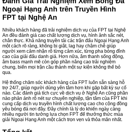
Đánh Giá Trải Nghiệm Xem Bóng Đá
Ngoại Hạng Anh trên Truyền Hình
FPT tại Nghệ An
Nhiều khách hàng đã trải nghiệm dịch vụ của FPT tại Nghệ
An đều đánh giá cao chất lượng dịch vụ, hình ảnh sắc nét,
chân thực. Khả năng truyền tải các trận đấu Ngoại Hạng Anh
một cách rõ ràng, không bị giật, lag hay chậm chễ giúp
người xem cảm nhận rõ từng cảm xúc, từng pha bóng đỉnh
cao của giải đấu danh giá. Hơn nữa, âm thanh sống động,
âm bass mạnh mẽ còn góp phần nâng cao trải nghiệm
chung, biến mọi trận cầu thành một sự kiện không thể bỏ
qua.
Hệ thống chăm sóc khách hàng của FPT luôn sẵn sàng hỗ
trợ 24/7, giúp người dùng yên tâm hơn khi gặp bất kỳ sự cố
nào. Các đánh giá tích cực về dịch vụ ở Nghệ An cũng phần
nào phản ánh rõ nét sự chuyên nghiệp, tận tâm của FPT khi
cung cấp dịch vụ truyền hình chất lượng cao cho cộng đồng
yêu bóng đá nơi đây. Đây chính là lý do khiến ngày càng
nhiều người tin tưởng lựa chọn FPT để thưởng thức mùa
giải Ngoại Hạng Anh một cách trọn vẹn và thỏa mãn nhất.