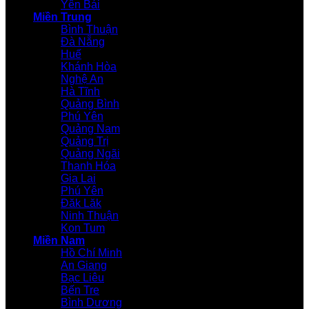
Yên Bái
Miền Trung
Bình Thuận
Đà Nẵng
Huế
Khánh Hòa
Nghệ An
Hà Tĩnh
Quảng Bình
Phú Yên
Quảng Nam
Quảng Trị
Quảng Ngãi
Thanh Hóa
Gia Lai
Phú Yên
Đăk Lăk
Ninh Thuận
Kon Tum
Miền Nam
Hồ Chí Minh
An Giang
Bạc Liêu
Bến Tre
Bình Dương