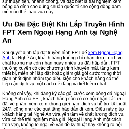
sự thuận tiện, nhanh chóng, và đặc biệt là trải nghiệm xem
bóng đá đỉnh cao đúng chuẩn quốc tế cho cộng đồng đam
mê môn thể thao vua này.
Ưu Đãi Đặc Biệt Khi Lắp Truyền Hình
FPT Xem Ngoại Hạng Anh tại Nghệ
An
Khi quyết định lắp đặt truyền hình FPT để
xem Ngoại Hạng
Anh
tại Nghệ An, khách hàng không chỉ nhận được dịch vụ
chất lượng mà còn nhận ngay nhiều ưu đãi hấp dẫn. FPT
thường xuyên có các chương trình khuyến mãi, tặng kèm
thiết bị, miễn phí lắp đặt hoặc giảm giá gói cước trong thời
gian nhất định nhằm tạo điều kiện cho khách hàng có thể
tiếp cận dịch vụ một cách dễ dàng và tiết kiệm nhất.
Không chỉ vậy, khi đăng ký các gói cước xem bóng đá Ngoại
Hạng Anh của FPT, khách hàng còn có cơ hội nhận các ưu
đãi về phần mềm xem không giới hạn, dịch vụ hỗ trợ kỹ thuật
24/7, cũng như các quà tặng hấp dẫn đi kèm. Điều này giúp
khách hàng tại Nghệ An vừa yên tâm về chất lượng dịch vụ,
vừa có thể trải nghiệm mùa giải Ngoại Hạng Anh một cách
trọn vẹn, không lo ngại về vấn đề kỹ thuật hay không rõ nội