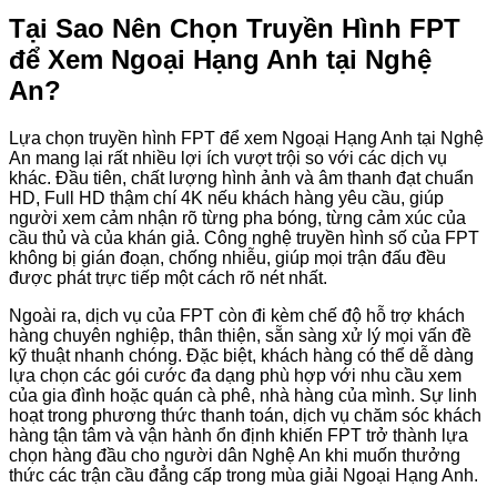
Tại Sao Nên Chọn Truyền Hình FPT
để Xem Ngoại Hạng Anh tại Nghệ
An?
Lựa chọn truyền hình FPT để xem Ngoại Hạng Anh tại Nghệ
An mang lại rất nhiều lợi ích vượt trội so với các dịch vụ
khác. Đầu tiên, chất lượng hình ảnh và âm thanh đạt chuẩn
HD, Full HD thậm chí 4K nếu khách hàng yêu cầu, giúp
người xem cảm nhận rõ từng pha bóng, từng cảm xúc của
cầu thủ và của khán giả. Công nghệ truyền hình số của FPT
không bị gián đoạn, chống nhiễu, giúp mọi trận đấu đều
được phát trực tiếp một cách rõ nét nhất.
Ngoài ra, dịch vụ của FPT còn đi kèm chế độ hỗ trợ khách
hàng chuyên nghiệp, thân thiện, sẵn sàng xử lý mọi vấn đề
kỹ thuật nhanh chóng. Đặc biệt, khách hàng có thể dễ dàng
lựa chọn các gói cước đa dạng phù hợp với nhu cầu xem
của gia đình hoặc quán cà phê, nhà hàng của mình. Sự linh
hoạt trong phương thức thanh toán, dịch vụ chăm sóc khách
hàng tận tâm và vận hành ổn định khiến FPT trở thành lựa
chọn hàng đầu cho người dân Nghệ An khi muốn thưởng
thức các trận cầu đẳng cấp trong mùa giải Ngoại Hạng Anh.