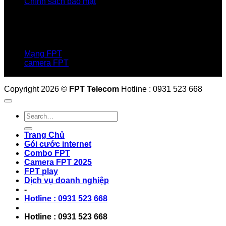
Chính sách bảo mật
LIÊN HỆ
Hotline:0931 523 668
Báo hỏng :
1900 6600
Mạng FPT
camera FPT
Email: QuyetPN@fpt.com
Copyright 2026 ©
FPT Telecom
Hotline : 0931 523 668
Trang Chủ
Gói cước internet
Combo FPT
Camera FPT 2025
FPT play
Dịch vụ doanh nghiệp
-
Hotline : 0931 523 668
Hotline : 0931 523 668