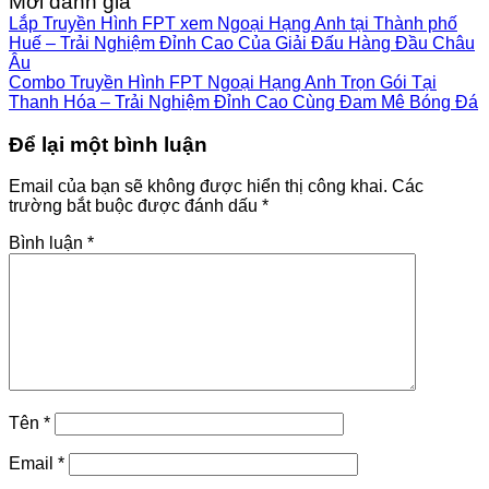
Mời đánh giá
Lắp Truyền Hình FPT xem Ngoại Hạng Anh tại Thành phố
Huế – Trải Nghiệm Đỉnh Cao Của Giải Đấu Hàng Đầu Châu
Âu
Combo Truyền Hình FPT Ngoại Hạng Anh Trọn Gói Tại
Thanh Hóa – Trải Nghiệm Đỉnh Cao Cùng Đam Mê Bóng Đá
Để lại một bình luận
Email của bạn sẽ không được hiển thị công khai.
Các
trường bắt buộc được đánh dấu
*
Bình luận
*
Tên
*
Email
*