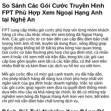
So Sánh Các Gói Cước Truyền Hình
FPT Phù Hợp Xem Ngoại Hạng Anh
tại Nghệ An
FPT cung cấp nhiều gói cước phù hợp với từng nhóm khách
hàng có nhu cầu khác nhau khi xem bóng đá Ngoại Hạng
Anh. Các gói cước từ cơ bản đến cao cấp đều đảm bảo chất
lượng hình ảnh rõ nét, truyền tải trung thực, sống động giúp
người dùng không bỏ lỡ bất kỳ pha bóng nào quan trọng.
Gói cước cơ bản thường phù hợp cho gia đình nhỏ, cá nhân
xem ít hoặc chỉ xem một vài trận đấu, trong khi các gói cao
cấp bao gồm quyền xem tất cả các trận đấu, có thể xem trên
nhiều thiết bị và kèm theo các dịch vụ hỗ trợ ưu việt hơn.
Mỗi gói cước đều có mức giá cạnh tranh, ưu đãi hấp dẫn,
cho phép khách hàng dễ dàng lựa chọn phù hợp nhất với
ngân sách của gia đình hoặc doanh nghiệp. Việc so sánh
các gói cước giúp người xem đưa ra quyết định thông minh
dựa trên nhu cầu và khả năng tài chính, từ đó có những trải
nghiệm xem bóng đá Ngoại Hạng Anh trọn vẹn hơn, tiết kiệm
chi phí mà vẫn đảm bảo chất lượng dịch vụ.