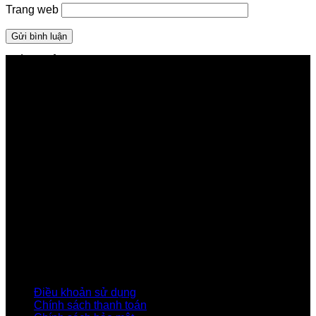
Trang web
GIỚI THIỆU FPT TELECOM
Công ty Cổ phần Viễn thông FPT
Tầng 9, Block A, FPT Tower 10 Phạm Văn Bạch, Cầu
Giấy, Hà Nội
Về Chúng Tôi
Giới thiệu FPT
Liên kết Thành viên
Khách hàng Đối tác
Tuyển dụng
Tập đoàn FPT
Điều Khoản, Chính Sách
Điều khoản sử dụng
Chính sách thanh toán