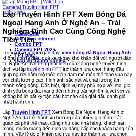
Lắp Truyền Hình FPT Xem Bóng Đá
Ngoại Hạng Anh Ở Nghệ An – Trải
Nghiệm Đỉnh Cao Cùng Công Nghệ
Trang Chủ
Tiên Tiến
Gói cước internet
Combo FPT
Camera FPT 2025
Trong những năm gần đây,
xem bóng đá Ngoại Hạng Anh
FPT play
không còn là điều quá xa xỉ hay khó khăn đối với người dân
Dịch vụ doanh nghiệp
tại Nghệ An. Nhờ sự phát triển của công nghệ truyền hình,
dịch vụ lắp
truyền hình FPT
trở thành lựa chọn hàng đầu
giúp người hâm mộ thỏa mãn đam mê môn thể thao vua này
với chất lượng cao, hình ảnh sắc nét và chất lượng âm
thanh sống động. Đặc biệt, dịch vụ này phù hợp với mọi gia
đình yêu bóng đá, mang đến những trải nghiệm tuyệt vời và
không bỏ lỡ bất kỳ trận cầu hot nào của giải đấu danh giá
nhất hành tinh.
Lắp
Truyền Hình FPT
Xem Bóng Đá Ngoại Hạng Anh ở
Nghệ An đã trở thành xu hướng của nhiều gia đình, các
quán cà phê thể thao, cũng như các nhà hàng, khách sạn
mong muốn mang đến dịch vụ đẳng cấp cho khách hàng của
mình. Vậy lý do gì khiến dịch vụ này trở thành sự lựa chọn