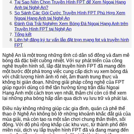
Tại Sao Nên Chọn Truyền Hình FPT để Xem Ngoại Hạng
Anh tại Nghệ An?
So Sánh Các Gói Cước Truyền Hình FPT Phù Hợp Xem
Ngoại Hạng Anh tại Nghệ An
Đánh Giá Trải Nghiệm Xem Bóng Đá Ngoại Hạng Anh trên
Truyền Hình FPT tại Nghệ An
Tổng kết
Liên hệ đăng ký tư vấn lắp đặt trọn mạng fpt và truyền hình
FPT
Nghệ An là một trong những tỉnh có dân số đông và đam mê
bóng đá đặc biệt cuồng nhiệt. Với sự phát triển của công
nghệ truyền hình số, lắp đặt truyền hình FPT đã mang đến
một bước đột phá trong việc cung cấp dịch vụ xem bóng đá
với chất lượng hình ảnh rõ nét, âm thanh trung thực và
không bị gián đoạn. Những giải pháp công nghệ của FPT
giúp người dùng có thể tận hưởng từng trận đấu Ngoại
Hạng Anh một cách trọn vẹn nhất, thậm chí còn có thể xem
lại những pha bóng hấp dẫn qua dịch vụ lưu trữ và phát lại.
Điều này không những giúp các gia đình, quán cà phê thể
thao ở Nghệ An không bỏ lỡ những khoảnh khắc đắt giá của
mùa giải, mà còn tạo ra một sân chơi chung thân thiện, sôi
động. Với độ phủ rộng khắp các khu vực, từ thành phố đến
miền núi, dịch vụ lắp truyền hình FPT đã và đang mang đến