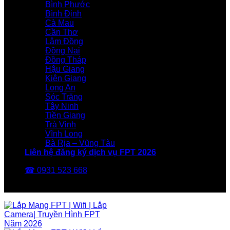
Bình Phước
Bình Định
Cà Mau
Cần Thơ
Lâm Đồng
Đồng Nai
Đồng Tháp
Hậu Giang
Kiên Giang
Long An
Sóc Trăng
Tây Ninh
Tiền Giang
Trà Vinh
Vĩnh Long
Bà Rịa – Vũng Tàu
Liên hệ đăng ký dịch vụ FPT 2026
☎ 0931 523 668
FPT Telecom -Nhà Mạng FPT