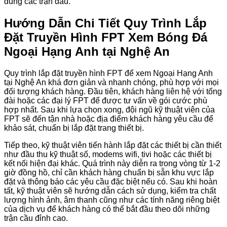
dung các trận đấu.
Hướng Dẫn Chi Tiết Quy Trình Lắp
Đặt Truyền Hình FPT Xem Bóng Đá
Ngoại Hạng Anh tại Nghệ An
Quy trình lắp đặt truyền hình FPT để xem Ngoại Hạng Anh
tại Nghệ An khá đơn giản và nhanh chóng, phù hợp với mọi
đối tượng khách hàng. Đầu tiên, khách hàng liên hệ với tổng
đài hoặc các đại lý FPT để được tư vấn về gói cước phù
hợp nhất. Sau khi lựa chọn xong, đội ngũ kỹ thuật viên của
FPT sẽ đến tận nhà hoặc địa điểm khách hàng yêu cầu để
khảo sát, chuẩn bị lắp đặt trang thiết bị.
Tiếp theo, kỹ thuật viên tiến hành lắp đặt các thiết bị cần thiết
như đầu thu kỹ thuật số, modems wifi, tivi hoặc các thiết bị
kết nối hiện đại khác. Quá trình này diễn ra trong vòng từ 1-2
giờ đồng hồ, chỉ cần khách hàng chuẩn bị sẵn khu vực lắp
đặt và thông báo các yêu cầu đặc biệt nếu có. Sau khi hoàn
tất, kỹ thuật viên sẽ hướng dẫn cách sử dụng, kiểm tra chất
lượng hình ảnh, âm thanh cũng như các tính năng riêng biệt
của dịch vụ để khách hàng có thể bắt đầu theo dõi những
trận cầu đỉnh cao.