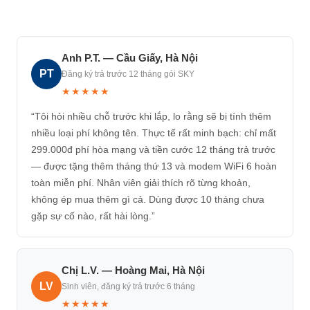
Anh P.T. — Cầu Giấy, Hà Nội
PT
Đăng ký trả trước 12 tháng gói SKY
★★★★★
“Tôi hỏi nhiều chỗ trước khi lắp, lo rằng sẽ bị tính thêm
nhiều loại phí không tên. Thực tế rất minh bạch: chỉ mất
299.000đ phí hòa mạng và tiền cước 12 tháng trả trước
— được tặng thêm tháng thứ 13 và modem WiFi 6 hoàn
toàn miễn phí. Nhân viên giải thích rõ từng khoản,
không ép mua thêm gì cả. Dùng được 10 tháng chưa
gặp sự cố nào, rất hài lòng.”
Chị L.V. — Hoàng Mai, Hà Nội
LV
Sinh viên, đăng ký trả trước 6 tháng
★★★★★