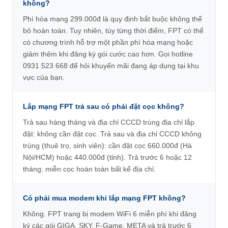
không?
Phí hòa mạng 299.000đ là quy định bắt buộc không thể
bỏ hoàn toàn. Tuy nhiên, tùy từng thời điểm, FPT có thể
có chương trình hỗ trợ một phần phí hòa mạng hoặc
giảm thêm khi đăng ký gói cước cao hơn. Gọi hotline
0931 523 668 để hỏi khuyến mãi đang áp dụng tại khu
vực của bạn.
Lắp mạng FPT trả sau có phải đặt cọc không?
Trả sau hàng tháng và địa chỉ CCCD trùng địa chỉ lắp
đặt: không cần đặt cọc. Trả sau và địa chỉ CCCD không
trùng (thuê trọ, sinh viên): cần đặt cọc 660.000đ (Hà
Nội/HCM) hoặc 440.000đ (tỉnh). Trả trước 6 hoặc 12
tháng: miễn cọc hoàn toàn bất kể địa chỉ.
Có phải mua modem khi lắp mạng FPT không?
Không. FPT trang bị modem WiFi 6 miễn phí khi đăng
ký các gói GIGA, SKY, F-Game, META và trả trước 6