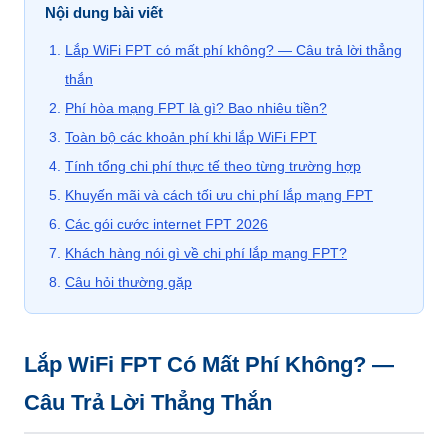
Nội dung bài viết
Lắp WiFi FPT có mất phí không? — Câu trả lời thẳng
thắn
Phí hòa mạng FPT là gì? Bao nhiêu tiền?
Toàn bộ các khoản phí khi lắp WiFi FPT
Tính tổng chi phí thực tế theo từng trường hợp
Khuyến mãi và cách tối ưu chi phí lắp mạng FPT
Các gói cước internet FPT 2026
Khách hàng nói gì về chi phí lắp mạng FPT?
Câu hỏi thường gặp
Lắp WiFi FPT Có Mất Phí Không? —
Câu Trả Lời Thẳng Thắn