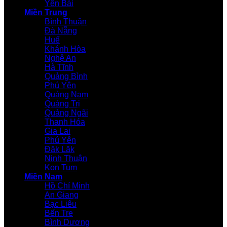
Yên Bái
Miền Trung
Bình Thuận
Đà Nẵng
Huế
Khánh Hòa
Nghệ An
Hà Tĩnh
Quảng Bình
Phú Yên
Quảng Nam
Quảng Trị
Quảng Ngãi
Thanh Hóa
Gia Lai
Phú Yên
Đăk Lăk
Ninh Thuận
Kon Tum
Miền Nam
Hồ Chí Minh
An Giang
Bạc Liêu
Bến Tre
Bình Dương