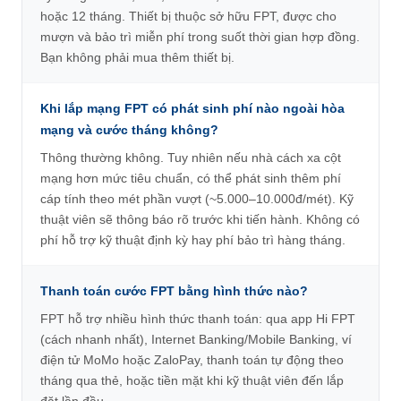
hoặc 12 tháng. Thiết bị thuộc sở hữu FPT, được cho
mượn và bảo trì miễn phí trong suốt thời gian hợp đồng.
Bạn không phải mua thêm thiết bị.
Khi lắp mạng FPT có phát sinh phí nào ngoài hòa
mạng và cước tháng không?
Thông thường không. Tuy nhiên nếu nhà cách xa cột
mạng hơn mức tiêu chuẩn, có thể phát sinh thêm phí
cáp tính theo mét phần vượt (~5.000–10.000đ/mét). Kỹ
thuật viên sẽ thông báo rõ trước khi tiến hành. Không có
phí hỗ trợ kỹ thuật định kỳ hay phí bảo trì hàng tháng.
Thanh toán cước FPT bằng hình thức nào?
FPT hỗ trợ nhiều hình thức thanh toán: qua app Hi FPT
(cách nhanh nhất), Internet Banking/Mobile Banking, ví
điện tử MoMo hoặc ZaloPay, thanh toán tự động theo
tháng qua thẻ, hoặc tiền mặt khi kỹ thuật viên đến lắp
đặt lần đầu.