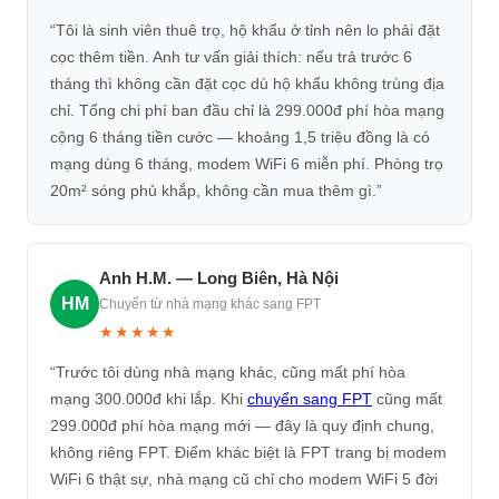
“Tôi là sinh viên thuê trọ, hộ khẩu ở tỉnh nên lo phải đặt
cọc thêm tiền. Anh tư vấn giải thích: nếu trả trước 6
tháng thì không cần đặt cọc dù hộ khẩu không trùng địa
chỉ. Tổng chi phí ban đầu chỉ là 299.000đ phí hòa mạng
cộng 6 tháng tiền cước — khoảng 1,5 triệu đồng là có
mạng dùng 6 tháng, modem WiFi 6 miễn phí. Phòng trọ
20m² sóng phủ khắp, không cần mua thêm gì.”
Anh H.M. — Long Biên, Hà Nội
HM
Chuyển từ nhà mạng khác sang FPT
★★★★★
“Trước tôi dùng nhà mạng khác, cũng mất phí hòa
mạng 300.000đ khi lắp. Khi
chuyển sang FPT
cũng mất
299.000đ phí hòa mạng mới — đây là quy định chung,
không riêng FPT. Điểm khác biệt là FPT trang bị modem
WiFi 6 thật sự, nhà mạng cũ chỉ cho modem WiFi 5 đời