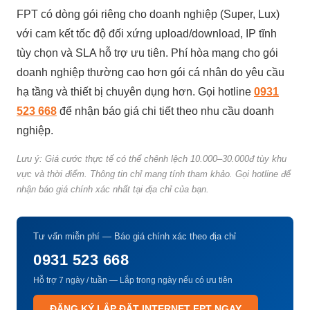
FPT có dòng gói riêng cho doanh nghiệp (Super, Lux)
với cam kết tốc độ đối xứng upload/download, IP tĩnh
tùy chọn và SLA hỗ trợ ưu tiên. Phí hòa mạng cho gói
doanh nghiệp thường cao hơn gói cá nhân do yêu cầu
hạ tầng và thiết bị chuyên dụng hơn. Gọi hotline
0931
523 668
để nhận báo giá chi tiết theo nhu cầu doanh
nghiệp.
Lưu ý: Giá cước thực tế có thể chênh lệch 10.000–30.000đ tùy khu
vực và thời điểm. Thông tin chỉ mang tính tham khảo. Gọi hotline để
nhận báo giá chính xác nhất tại địa chỉ của bạn.
Tư vấn miễn phí — Báo giá chính xác theo địa chỉ
0931 523 668
Hỗ trợ 7 ngày / tuần — Lắp trong ngày nếu có ưu tiên
ĐĂNG KÝ LẮP ĐẶT INTERNET FPT NGAY