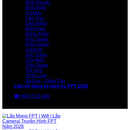
Bình Phước
Bình Định
Cà Mau
Cần Thơ
Lâm Đồng
Đồng Nai
Đồng Tháp
Hậu Giang
Kiên Giang
Long An
Sóc Trăng
Tây Ninh
Tiền Giang
Trà Vinh
Vĩnh Long
Bà Rịa – Vũng Tàu
Liên hệ đăng ký dịch vụ FPT 2026
☎ 0931 523 668
FPT Telecom -Nhà Mạng FPT