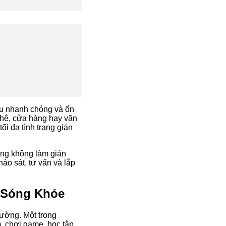
ệu nhanh chóng và ổn
 phê, cửa hàng hay văn
ối đa tình trạng gián
ông không làm gián
ảo sát, tư vấn và lắp
, Sóng Khỏe
rường. Một trong
m, chơi game, học tập