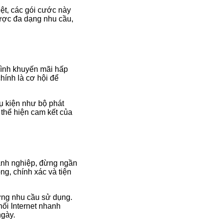
ệt, các gói cước này
được đa dạng nhu cầu,
rình khuyến mãi hấp
chính là cơ hội để
hụ kiện như bộ phát
 thể hiện cam kết của
oanh nghiệp, đừng ngần
ng, chính xác và tiện
từng nhu cầu sử dụng.
nối Internet nhanh
ngày.