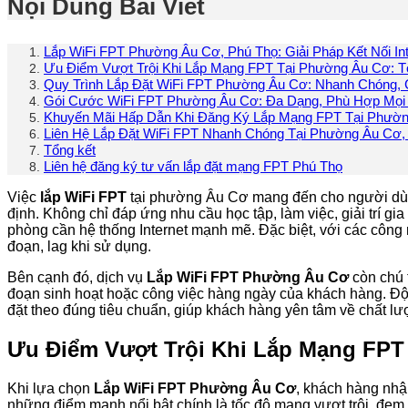
Nội Dung Bài Viết
Lắp WiFi FPT Phường Âu Cơ, Phú Thọ: Giải Pháp Kết Nối In
Ưu Điểm Vượt Trội Khi Lắp Mạng FPT Tại Phường Âu Cơ: T
Quy Trình Lắp Đặt WiFi FPT Phường Âu Cơ: Nhanh Chóng,
Gói Cước WiFi FPT Phường Âu Cơ: Đa Dạng, Phù Hợp Mọi
Khuyến Mãi Hấp Dẫn Khi Đăng Ký Lắp Mạng FPT Tại Phườ
Liên Hệ Lắp Đặt WiFi FPT Nhanh Chóng Tại Phường Âu Cơ,
Tổng kết
Liên hệ đăng ký tư vấn lắp đặt mạng FPT Phú Thọ
Việc
lắp WiFi FPT
tại phường Âu Cơ mang đến cho người dùng 
định. Không chỉ đáp ứng nhu cầu học tập, làm việc, giải trí 
phòng cần hệ thống Internet mạnh mẽ. Đặc biệt, với các công n
đoạn, lag khi sử dụng.
Bên cạnh đó, dịch vụ
Lắp WiFi FPT Phường Âu Cơ
còn chú 
đoạn sinh hoạt hoặc công việc hàng ngày của khách hàng. Đội
đặt theo đúng tiêu chuẩn, giúp khách hàng yên tâm về chất l
Ưu Điểm Vượt Trội Khi Lắp Mạng FPT
Khi lựa chọn
Lắp WiFi FPT Phường Âu Cơ
, khách hàng nhận
những điểm mạnh nổi bật chính là tốc độ mạng vượt trội, đem l