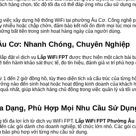
ách hàng chọn, tốc độ tối đa có thể đáp ứng nhu cầu sử dụng 
g việc xây dựng hệ thống WiFi tại phường Âu Cơ. Công nghệ phá
y nhiễu hoặc chập chờn, đảm bảo kết nối ổn định mọi lúc mọi n
hững bất tiện trong sinh hoạt hàng ngày của người dùng.
 Âu Cơ: Nhanh Chóng, Chuyên Nghiệp
ắp đặt vì dịch vụ
Lắp WiFi FPT
được thực hiện một cách bài b
ến hành khảo sát thực tế, đo tín hiệu, đánh giá vị trí phù hợp đ
ừ 1 đến 2 giờ đồng hồ, tùy theo diện tích và cấu trúc của từng 
hưởng nào đến sinh hoạt hoặc hoạt động kinh doanh của khách hà
uả nhất, giúp khách hàng chủ động trong việc quản lý và tối ư
a Dạng, Phù Hợp Mọi Nhu Cầu Sử Dụn
tối đa lợi ích từ dịch vụ WiFi FPT.
Lắp WiFi FPT Phường Âu
, đến các gói dành cho doanh nghiệp, tổ chức lớn nhỏ. Các gói 
ảm bảo phù hợp với từng nhu cầu sử dụng.