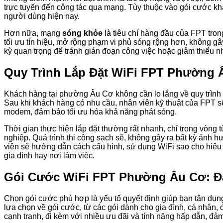
trực tuyến đến công tác qua mạng. Tùy thuộc vào gói cước kh
người dùng hiện nay.
Hơn nữa, mạng
sóng khỏe
là tiêu chí hàng đầu của FPT tron
tối ưu tín hiệu, mở rộng phạm vi phủ sóng rộng hơn, không gâ
kỳ quan trọng để tránh gián đoạn công việc hoặc giảm thiểu n
Quy Trình Lắp Đặt WiFi FPT Phường
Khách hàng tại phường Âu Cơ không cần lo lắng về quy trình l
Sau khi khách hàng có nhu cầu, nhân viên kỹ thuật của FPT sẽ ti
modem, đảm bảo tối ưu hóa khả năng phát sóng.
Thời gian thực hiện lắp đặt thường rất nhanh, chỉ trong vòng t
nghiệp. Quá trình thi công sạch sẽ, không gây ra bất kỳ ảnh 
viên sẽ hướng dẫn cách cấu hình, sử dụng WiFi sao cho hiệu q
gia đình hay nơi làm việc.
Gói Cước WiFi FPT Phường Âu Cơ: Đ
Chọn gói cước phù hợp là yếu tố quyết định giúp bạn tận dụng 
lựa chọn về gói cước, từ các gói dành cho gia đình, cá nhân
cạnh tranh, đi kèm với nhiều ưu đãi và tính năng hấp dẫn, đ