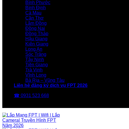
Bình Phước
Bình Định
Cà Mau
Cần Thơ
Lâm Đồng
Đồng Nai
Đồng Tháp
Hậu Giang
Kiên Giang
Long An
Sóc Trăng
Tây Ninh
Tiền Giang
Trà Vinh
Vĩnh Long
Bà Rịa – Vũng Tàu
Liên hệ đăng ký dịch vụ FPT 2026
☎ 0931 523 668
FPT Telecom -Nhà Mạng FPT