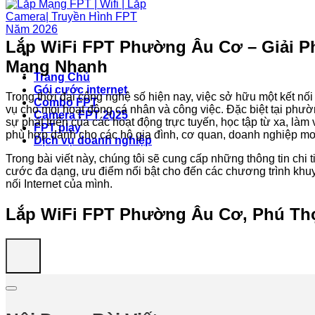
Lắp WiFi FPT Phường Âu Cơ – Giải Ph
Mạng Nhanh
Trang Chủ
Gói cước internet
Trong thời đại công nghệ số hiện nay, việc sở hữu một kết nối
Combo FPT
vụ cho mọi hoạt động cá nhân và công việc. Đặc biệt tại phư
Camera FPT 2025
sự phát triển của các hoạt động trực tuyến, học tập từ xa, làm vi
FPT play
phù hợp dành cho các hộ gia đình, cơ quan, doanh nghiệp mon
Dịch vụ doanh nghiệp
Trong bài viết này, chúng tôi sẽ cung cấp những thông tin chi t
cước đa dạng, ưu điểm nổi bật cho đến các chương trình khuy
nối Internet của mình.
Lắp WiFi FPT Phường Âu Cơ, Phú Thọ: