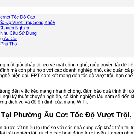
ternet Tốc Độ Cao
ốc Độ Vượt Trội, Sóng Khỏe
 Chuyên Nghiệp
 Nhu Cầu Sử Dụng
ng Âu Cơ
 Phú Thọ
một giải pháp tối ưu về mặt công nghệ, giúp truyền tải dữ li
gia đình mà còn phù hợp với các doanh nghiệp nhỏ, các quán cà
ghệ hiện đại, FPT cam kết mang đến tốc độ vượt trội, hạn chế t
trọng đến việc kéo mạng nhanh chóng, đảm bảo quá trình thi c
 ngũ kỹ thuật chuyên nghiệp, có kinh nghiệm lâu năm sẽ đến kh
ượng dịch vụ và độ ổn định của mạng WiFi.
 Tại Phường Âu Cơ: Tốc Độ Vượt Trội
 được rất nhiều lợi thế so với các nhà cung cấp khác trên thị t
ại trải nghiệm tối ưu cho các hoạt động trực tuyến, từ xem phi