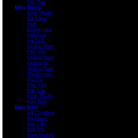
Yên Bái
Miền Trung
Bình Thuận
Đà Nẵng
Huế
Khánh Hòa
Nghệ An
Hà Tĩnh
Quảng Bình
Phú Yên
Quảng Nam
Quảng Trị
Quảng Ngãi
Thanh Hóa
Gia Lai
Phú Yên
Đăk Lăk
Ninh Thuận
Kon Tum
Miền Nam
Hồ Chí Minh
An Giang
Bạc Liêu
Bến Tre
Bình Dương