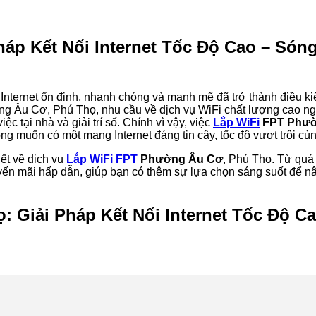
áp Kết Nối Internet Tốc Độ Cao – Són
 Internet ổn định, nhanh chóng và mạnh mẽ đã trở thành điều ki
ờng Âu Cơ, Phú Thọ, nhu cầu về dịch vụ WiFi chất lượng cao n
ệc tại nhà và giải trí số. Chính vì vậy, việc
Lắp WiFi
FPT Phườ
g muốn có một mạng Internet đáng tin cậy, tốc độ vượt trội c
iết về dịch vụ
Lắp WiFi FPT
Phường Âu Cơ
, Phú Thọ. Từ quá t
ến mãi hấp dẫn, giúp bạn có thêm sự lựa chọn sáng suốt để nâ
 Giải Pháp Kết Nối Internet Tốc Độ C