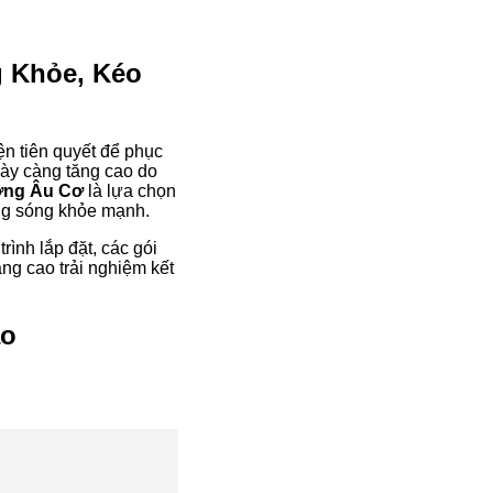
g Khỏe, Kéo
ện tiên quyết để phục
gày càng tăng cao do
ng Âu Cơ
là lựa chọn
ùng sóng khỏe mạnh.
rình lắp đặt, các gói
ng cao trải nghiệm kết
ao