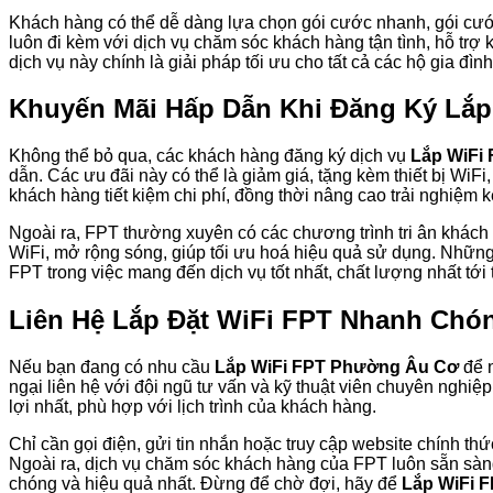
Khách hàng có thể dễ dàng lựa chọn gói cước nhanh, gói cước
luôn đi kèm với dịch vụ chăm sóc khách hàng tận tình, hỗ trợ
dịch vụ này chính là giải pháp tối ưu cho tất cả các hộ gia đ
Khuyến Mãi Hấp Dẫn Khi Đăng Ký Lắ
Không thể bỏ qua, các khách hàng đăng ký dịch vụ
Lắp WiFi
dẫn. Các ưu đãi này có thể là giảm giá, tặng kèm thiết bị WiFi
khách hàng tiết kiệm chi phí, đồng thời nâng cao trải nghiệm kế
Ngoài ra, FPT thường xuyên có các chương trình tri ân khách h
WiFi, mở rộng sóng, giúp tối ưu hoá hiệu quả sử dụng. Những
FPT trong việc mang đến dịch vụ tốt nhất, chất lượng nhất tớ
Liên Hệ Lắp Đặt WiFi FPT Nhanh Chó
Nếu bạn đang có nhu cầu
Lắp WiFi FPT Phường Âu Cơ
để n
ngại liên hệ với đội ngũ tư vấn và kỹ thuật viên chuyên nghiệp
lợi nhất, phù hợp với lịch trình của khách hàng.
Chỉ cần gọi điện, gửi tin nhắn hoặc truy cập website chính t
Ngoài ra, dịch vụ chăm sóc khách hàng của FPT luôn sẵn sàng 
chóng và hiệu quả nhất. Đừng để chờ đợi, hãy để
Lắp WiFi 