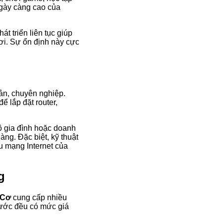
ngày càng cao của
t triển liên tục giúp
ơi. Sự ổn định này cực
ản, chuyên nghiệp.
ể lắp đặt router,
hộ gia đình hoặc doanh
ng. Đặc biệt, kỹ thuật
u mạng Internet của
g
 Cơ
cung cấp nhiều
cước đều có mức giá