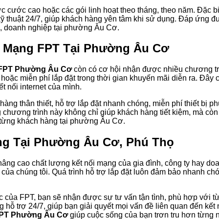
 cước cao hoặc các gói linh hoạt theo tháng, theo năm. Đặc bi
 kỹ thuật 24/7, giúp khách hàng yên tâm khi sử dụng. Đáp ứng 
ình, doanh nghiệp tại phường Âu Cơ.
p Mạng FPT Tại Phường Âu Cơ
 FPT Phường Âu Cơ
còn có cơ hội nhận được nhiều chương t
, hoặc miễn phí lắp đặt trong thời gian khuyến mãi diễn ra. Đây 
t nối internet của mình.
àng thân thiết, hỗ trợ lắp đặt nhanh chóng, miễn phí thiết bị p
 chương trình này không chỉ giúp khách hàng tiết kiệm, mà còn
i từng khách hàng tại phường Âu Cơ.
ng Tại Phường Âu Cơ, Phú Thọ
âng cao chất lượng kết nối mạng của gia đình, công ty hay d
 của chúng tôi. Quá trình hỗ trợ lắp đặt luôn đảm bảo nhanh chó
hức của FPT, bạn sẽ nhận được sự tư vấn tận tình, phù hợp với 
hỗ trợ 24/7, giúp bạn giải quyết mọi vấn đề liên quan đến kết 
FPT Phường Âu Cơ
giúp cuộc sống của bạn trơn tru hơn từng 