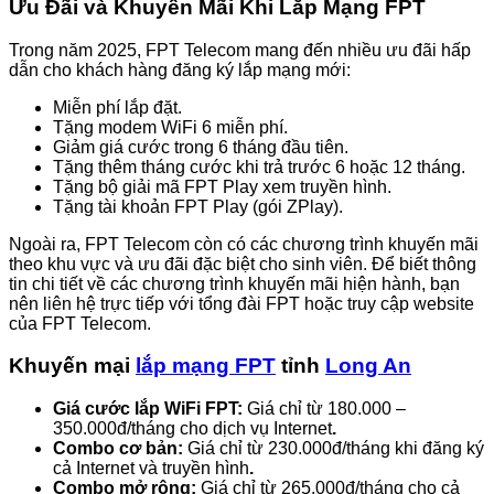
Ưu Đãi và Khuyến Mãi Khi Lắp Mạng FPT
Trong năm 2025, FPT Telecom mang đến nhiều ưu đãi hấp
dẫn cho khách hàng đăng ký lắp mạng mới:
Miễn phí lắp đặt.
Tặng modem WiFi 6 miễn phí.
Giảm giá cước trong 6 tháng đầu tiên.
Tặng thêm tháng cước khi trả trước 6 hoặc 12 tháng.
Tặng bộ giải mã FPT Play xem truyền hình.
Tặng tài khoản FPT Play (gói ZPlay).
Ngoài ra, FPT Telecom còn có các chương trình khuyến mãi
theo khu vực và ưu đãi đặc biệt cho sinh viên. Để biết thông
tin chi tiết về các chương trình khuyến mãi hiện hành, bạn
nên liên hệ trực tiếp với tổng đài FPT hoặc truy cập website
của FPT Telecom.
Khuyến mại
lắp mạng FPT
tỉnh
Long An
Giá cước lắp WiFi FPT:
Giá chỉ từ 180.000 –
350.000đ/tháng cho dịch vụ Internet
.
Combo cơ bản:
Giá chỉ từ 230.000đ/tháng khi đăng ký
cả Internet và truyền hình
.
Combo mở rộng:
Giá chỉ từ 265.000đ/tháng cho cả