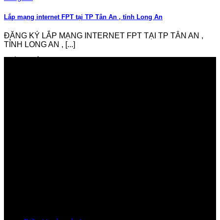
Lắp mạng internet FPT tại TP Tân An , tỉnh Long An
ĐĂNG KÝ LẮP MẠNG INTERNET FPT TẠI TP TÂN AN ,
TỈNH LONG AN , [...]
GIỚI THIỆU FPT TELECOM
Công ty Cổ phần Viễn thông FPT
Tầng 9, Block A, FPT Tower 10 Phạm Văn Bạch, Cầu
Giấy, Hà Nội
Về Chúng Tôi
Giới thiệu FPT
Liên kết Thành viên
Khách hàng Đối tác
Tuyển dụng
Tập đoàn FPT
Điều Khoản, Chính Sách