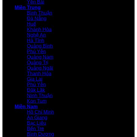
Yên Bái
Miền Trung
Bình Thuận
Đà Nẵng
Huế
Khánh Hòa
Nghệ An
Hà Tĩnh
Quảng Bình
Phú Yên
Quảng Nam
Quảng Trị
Quảng Ngãi
Thanh Hóa
Gia Lai
Phú Yên
Đăk Lăk
Ninh Thuận
Kon Tum
Miền Nam
Hồ Chí Minh
An Giang
Bạc Liêu
Bến Tre
Bình Dương