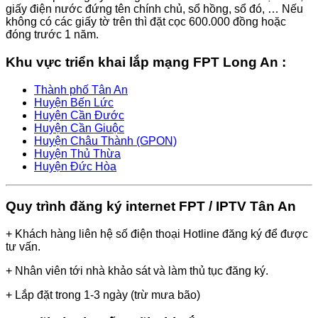
giấy điện nước đứng tên chính chủ, sổ hồng, sổ đó, … Nếu
không có các giấy tờ trên thì đặt cọc 600.000 đồng hoặc
đóng trước 1 năm.
Khu vực triển khai lắp mạng FPT Long An :
Thành phố Tân An
Huyện Bến Lức
Huyện Cần Đước
Huyện Cần Giuộc
Huyện Châu Thành (GPON)
Huyện Thủ Thừa
Huyện Đức Hòa
Quy trình đăng ký internet FPT / IPTV Tân An
+ Khách hàng liên hệ số điện thoại Hotline đăng ký để được
tư vấn.
+ Nhân viên tới nhà khảo sát và làm thủ tục đăng ký.
+ Lắp đặt trong 1-3 ngày (trừ mưa bão)