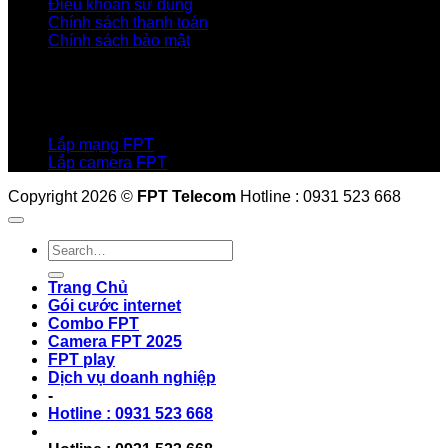
Điều khoản sử dụng
Chính sách thanh toán
Chính sách bảo mật
LIÊN HỆ
Hotline:0931 523 668
Báo hỏng :
1900 6600
Lắp mạng FPT
Lắp camera FPT
Copyright 2026 ©
FPT Telecom
Hotline : 0931 523 668
Trang Chủ
Gói cước internet
Combo FPT
Camera FPT 2025
FPT play
Dịch vụ doanh nghiệp
-
Hotline : 0931 523 668