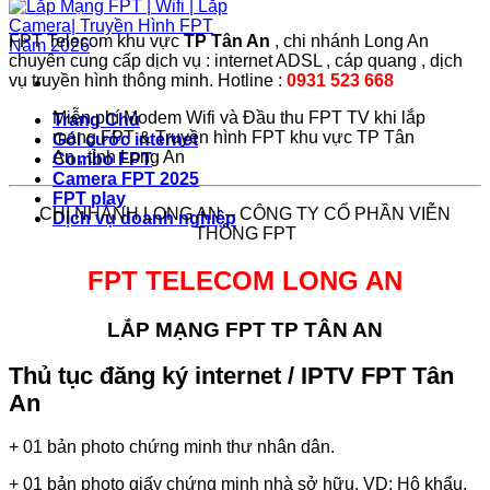
FPT Telecom khu vực
TP Tân An
, chi nhánh Long An
chuyên cung cấp dịch vụ : internet ADSL , cáp quang , dịch
vụ truyền hình thông minh. Hotline :
0931 523 668
Miễn phí Modem Wifi và Đầu thu FPT TV khi lắp
Trang Chủ
mạng FPT & Truyền hình FPT khu vực TP Tân
Gói cước internet
An , tỉnh Long An
Combo FPT
Camera FPT 2025
FPT play
CHI NHÁNH LONG AN – CÔNG TY CỔ PHẦN VIỄN
Dịch vụ doanh nghiệp
THÔNG FPT
FPT TELECOM LONG AN
LẮP MẠNG FPT TP TÂN AN
Thủ tục đăng ký internet / IPTV FPT Tân
An
+ 01 bản photo chứng minh thư nhân dân.
+ 01 bản photo giấy chứng minh nhà sở hữu. VD: Hộ khẩu,