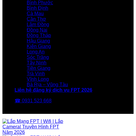
Bình Phước
Bình Định
Cà Mau
Cần Thơ
Lâm Đồng
Đồng Nai
Đồng Tháp
Hậu Giang
Kiên Giang
Long An
Sóc Trăng
Tây Ninh
Tiền Giang
Trà Vinh
Vĩnh Long
Bà Rịa – Vũng Tàu
Liên hệ đăng ký dịch vụ FPT 2026
☎ 0931 523 668
FPT Telecom -Nhà Mạng FPT