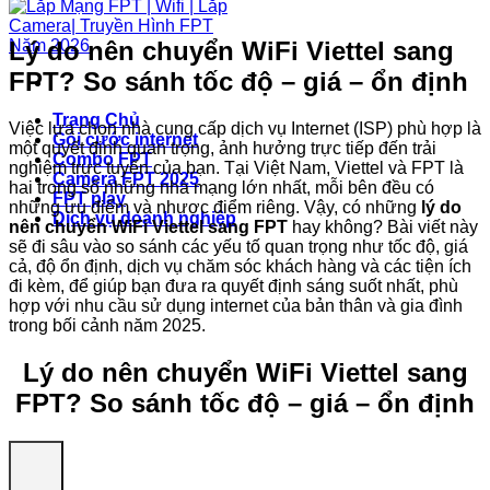
Lý do nên chuyển WiFi Viettel sang
FPT? So sánh tốc độ – giá – ổn định
Trang Chủ
Việc lựa chọn nhà cung cấp dịch vụ Internet (ISP) phù hợp là
Gói cước internet
một quyết định quan trọng, ảnh hưởng trực tiếp đến trải
Combo FPT
nghiệm trực tuyến của bạn. Tại Việt Nam, Viettel và FPT là
Camera FPT 2025
hai trong số những nhà mạng lớn nhất, mỗi bên đều có
FPT play
những ưu điểm và nhược điểm riêng. Vậy, có những
lý do
Dịch vụ doanh nghiệp
nên chuyển WiFi Viettel sang FPT
hay không? Bài viết này
sẽ đi sâu vào so sánh các yếu tố quan trọng như tốc độ, giá
cả, độ ổn định, dịch vụ chăm sóc khách hàng và các tiện ích
đi kèm, để giúp bạn đưa ra quyết định sáng suốt nhất, phù
hợp với nhu cầu sử dụng internet của bản thân và gia đình
trong bối cảnh năm 2025.
Lý do nên chuyển WiFi Viettel sang
FPT? So sánh tốc độ – giá – ổn định