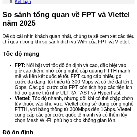
Kết luận
So sánh tổng quan về FPT và Viettel
năm 2025
Để có cái nhìn khách quan nhất, chúng ta sẽ xem xét các tiêu
chí quan trọng khi so sánh dịch vụ WiFi của FPT và Viettel.
Tốc độ mạng
FPT:
Nổi bật với tốc độ ổn định và cao, đặc biệt vào
giờ cao điểm, nhờ công nghệ cáp quang FTTH mạnh
mẽ và liên kết quốc tế tốt. FPT cung cấp nhiều gói
cước đa dạng, tối thiểu từ 300 Mbps và có thể đạt tới 1
Gbps. Các gói cước của FPT còn tích hợp các tiện ích
hỗ trợ game thủ như ULTRA FAST và HyperFast.
Viettel:
Tốc độ nhanh, nhưng đôi khi có thể chập chờn
tùy thuộc vào khu vực. Viettel cũng sử dụng công nghệ
FTTH, với băng thông từ 300Mbps đến 1Gbps. Viettel
cung cấp các gói cước quốc tế mạnh và có thêm tùy
chọn Mesh Wi-Fi, phù hợp cho không gian lớn.
Độ ổn định