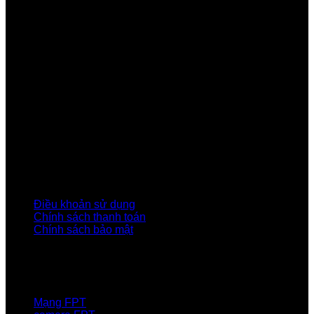
Công ty Cổ phần Viễn thông FPT
Tầng 9, Block A, FPT Tower 10 Phạm Văn Bạch, Cầu
Giấy, Hà Nội
Về Chúng Tôi
Giới thiệu FPT
Liên kết Thành viên
Khách hàng Đối tác
Tuyển dụng
Tập đoàn FPT
Điều Khoản, Chính Sách
Điều khoản sử dụng
Chính sách thanh toán
Chính sách bảo mật
LIÊN HỆ
Hotline:0931 523 668
Báo hỏng :
1900 6600
Mạng FPT