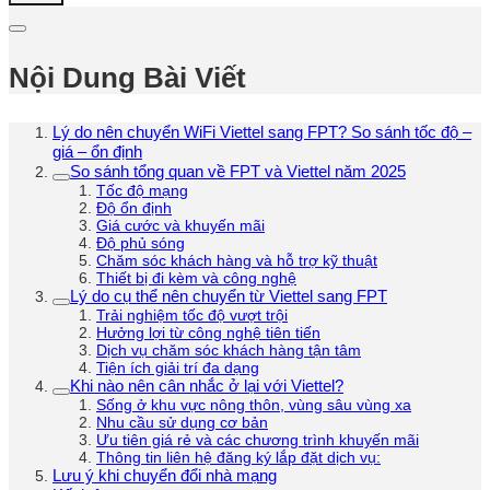
Nội Dung Bài Viết
Lý do nên chuyển WiFi Viettel sang FPT? So sánh tốc độ –
giá – ổn định
So sánh tổng quan về FPT và Viettel năm 2025
Tốc độ mạng
Độ ổn định
Giá cước và khuyến mãi
Độ phủ sóng
Chăm sóc khách hàng và hỗ trợ kỹ thuật
Thiết bị đi kèm và công nghệ
Lý do cụ thể nên chuyển từ Viettel sang FPT
Trải nghiệm tốc độ vượt trội
Hưởng lợi từ công nghệ tiên tiến
Dịch vụ chăm sóc khách hàng tận tâm
Tiện ích giải trí đa dạng
Khi nào nên cân nhắc ở lại với Viettel?
Sống ở khu vực nông thôn, vùng sâu vùng xa
Nhu cầu sử dụng cơ bản
Ưu tiên giá rẻ và các chương trình khuyến mãi
Thông tin liên hệ đăng ký lắp đặt dịch vụ:
Lưu ý khi chuyển đổi nhà mạng