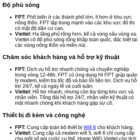
Độ phủ sóng
FPT:
Phổ biến ở các thành phố lớn, ít hơn ở khu vực
nông thôn. FPT tập trung mạnh vào các khu vực đô thị
có mật độ dân cư cao.
Viettel:
Hạ tầng phủ rộng hơn, kể cả vùng sâu vùng xa.
Viettel có độ phủ sóng rộng khắp toàn quốc, đặc biệt tại
các vùng nông thôn và miền núi.
Chăm sóc khách hàng và hỗ trợ kỹ thuật
FPT:
Dịch vụ hỗ trợ nhanh chóng và chuyên nghiệp
trong vòng 12-48h. FPT có ứng dụng Hi FPT giúp quản
lý modem, kiểm tra tốc độ và báo lỗi tiện lợi. Dịch vụ hỗ
trợ 24/7, kể cả ngày lễ và cuối tuần.
Viettel:
Hỗ trợ nhanh, nhưng còn tùy từng khu vực và
nhân viên. Tổng đài hỗ trợ 24/7, nhân viên kỹ thuật có
mặt nhanh chóng khi khách hàng gặp sự cố.
Thiết bị đi kèm và công nghệ
FPT:
Cung cấp toàn bộ thiết bị
Wifi 6
cho khách hàng.
Viettel:
Cung cấp cả modem wifi 5, wifi 6 chỉ cung cấp
cho một số gói cước cụ thể. Home WiFi Viettel còn tích