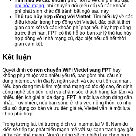
Tìm hiểu về các khoản phí:
Hỏi rõ về chi phí lắp đặt,
phí hòa mạng
, phí chuyển đổi (nếu có) và các khoản
phí phát sinh khác để tránh bất ngờ sau này.
Thủ tục hủy hợp đồng với Viettel:
Tìm hiểu kỹ về các
điều khoản trong hợp đồng với Viettel, đặc biệt là thời
gian cam kết và các khoản phí phạt nếu hủy hợp đồng
trước thời hạn. FPT có thể hỗ trợ bạn xử lý thủ tục hủy
hợp đồng với nhà mạng cũ, đặc biệt nếu đã hết thời
gian cam kết.
Kết luận
Quyết định
có nên chuyển WiFi Viettel sang FPT
hay
không phụ thuộc vào nhiều yếu tố, bao gồm nhu cầu sử
dụng internet, vị trí địa lý, ngân sách và các ưu tiên cá nhân.
Nếu bạn đang tìm kiếm một nhà mạng có tốc độ cao, ổn định,
công nghệ tiên tiến, dịch vụ chăm sóc khách hàng tận tâm và
nhiều tiện ích giải trí đa dạng, FPT là một lựa chọn đáng cân
nhắc. Tuy nhiên, nếu bạn sống ở khu vực nông thôn, có nhu
cầu sử dụng cơ bản và ưu tiên giá rẻ, Viettel vẫn là một lựa
chọn phù hợp.
Trong tương lai, thị trường dịch vụ internet tại Việt Nam dự
kiến sẽ tiếp tục phát triển mạnh mẽ với sự cạnh tranh gay gắt
giữa các nhà mạng. Người dùng sẽ có nhiều lựa chọn hơn