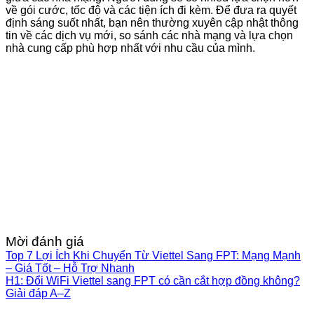
về gói cước, tốc độ và các tiện ích đi kèm. Để đưa ra quyết
định sáng suốt nhất, bạn nên thường xuyên cập nhật thông
tin về các dịch vụ mới, so sánh các nhà mạng và lựa chọn
nhà cung cấp phù hợp nhất với nhu cầu của mình.
Mời đánh giá
Top 7 Lợi Ích Khi Chuyển Từ Viettel Sang FPT: Mạng Mạnh
– Giá Tốt – Hỗ Trợ Nhanh
H1: Đổi WiFi Viettel sang FPT có cần cắt hợp đồng không?
Giải đáp A–Z