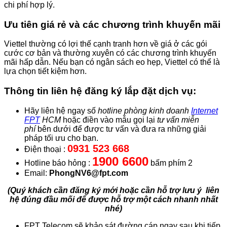
chi phí hợp lý.
Ưu tiên giá rẻ và các chương trình khuyến mãi
Viettel thường có lợi thế cạnh tranh hơn về giá ở các gói
cước cơ bản và thường xuyên có các chương trình khuyến
mãi hấp dẫn. Nếu bạn có ngân sách eo hẹp, Viettel có thể là
lựa chọn tiết kiệm hơn.
Thông tin liên hệ đăng ký lắp đặt dịch vụ:
Hãy liên hệ ngay số
hotline phòng kinh doanh
Internet
FPT
HCM
hoặc điền vào mẫu gọi lại
tư vấn miễn
phí
bên dưới để được tư vấn và đưa ra những giải
pháp tối ưu cho bạn.
0931 523 668
Điện thoại :
1900 6600
Hotline báo hỏng :
bấm phím 2
Email:
PhongNV6@fpt.com
(Quý khách cần đăng ký mới hoặc cần hỗ trợ lưu ý liên
hệ đúng đầu mối để được hỗ trợ một cách nhanh nhất
nhé)
FPT Telecom sẽ khảo sát đường cáp ngay sau khi tiếp