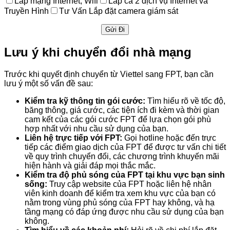
Lắp mạng Internet, Wifi
Lắp cả 2 dịch vụ Internet và
Truyền Hình
Tư Vấn Lắp đặt camera giám sát
Lưu ý khi chuyển đổi nhà mạng
Trước khi quyết định chuyển từ Viettel sang FPT, bạn cần
lưu ý một số vấn đề sau:
Kiểm tra kỹ thông tin gói cước:
Tìm hiểu rõ về tốc độ,
băng thông, giá cước, các tiện ích đi kèm và thời gian
cam kết của các gói cước FPT để lựa chọn gói phù
hợp nhất với nhu cầu sử dụng của bạn.
Liên hệ trực tiếp với FPT:
Gọi hotline hoặc đến trực
tiếp các điểm giao dịch của FPT để được tư vấn chi tiết
về quy trình chuyển đổi, các chương trình khuyến mãi
hiện hành và giải đáp mọi thắc mắc.
Kiểm tra độ phủ sóng của FPT tại khu vực bạn sinh
sống:
Truy cập website của FPT hoặc liên hệ nhân
viên kinh doanh để kiểm tra xem khu vực của bạn có
nằm trong vùng phủ sóng của FPT hay không, và hạ
tầng mạng có đáp ứng được nhu cầu sử dụng của bạn
không.