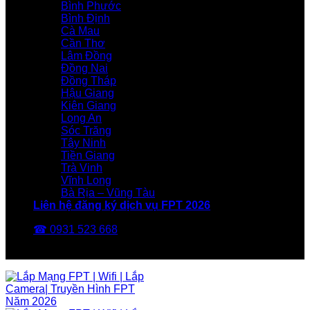
Bình Phước
Bình Định
Cà Mau
Cần Thơ
Lâm Đồng
Đồng Nai
Đồng Tháp
Hậu Giang
Kiên Giang
Long An
Sóc Trăng
Tây Ninh
Tiền Giang
Trà Vinh
Vĩnh Long
Bà Rịa – Vũng Tàu
Liên hệ đăng ký dịch vụ FPT 2026
☎ 0931 523 668
FPT Telecom -Nhà Mạng FPT