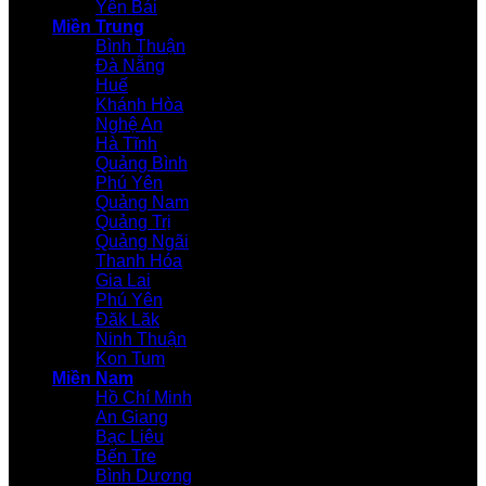
Yên Bái
Miền Trung
Bình Thuận
Đà Nẵng
Huế
Khánh Hòa
Nghệ An
Hà Tĩnh
Quảng Bình
Phú Yên
Quảng Nam
Quảng Trị
Quảng Ngãi
Thanh Hóa
Gia Lai
Phú Yên
Đăk Lăk
Ninh Thuận
Kon Tum
Miền Nam
Hồ Chí Minh
An Giang
Bạc Liêu
Bến Tre
Bình Dương