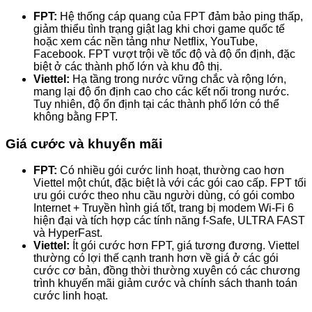
FPT:
Hệ thống cáp quang của FPT đảm bảo ping thấp,
giảm thiểu tình trạng giật lag khi chơi game quốc tế
hoặc xem các nền tảng như Netflix, YouTube,
Facebook. FPT vượt trội về tốc độ và độ ổn định, đặc
biệt ở các thành phố lớn và khu đô thị.
Viettel:
Hạ tầng trong nước vững chắc và rộng lớn,
mang lại độ ổn định cao cho các kết nối trong nước.
Tuy nhiên, độ ổn định tại các thành phố lớn có thể
không bằng FPT.
Giá cước và khuyến mãi
FPT:
Có nhiều gói cước linh hoạt, thường cao hơn
Viettel một chút, đặc biệt là với các gói cao cấp. FPT tối
ưu gói cước theo nhu cầu người dùng, có gói combo
Internet + Truyền hình giá tốt, trang bị modem Wi-Fi 6
hiện đại và tích hợp các tính năng f-Safe, ULTRA FAST
và HyperFast.
Viettel:
Ít gói cước hơn FPT, giá tương đương. Viettel
thường có lợi thế cạnh tranh hơn về giá ở các gói
cước cơ bản, đồng thời thường xuyên có các chương
trình khuyến mãi giảm cước và chính sách thanh toán
cước linh hoạt.