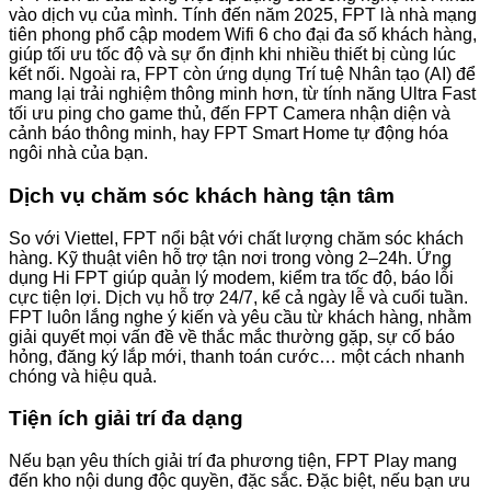
vào dịch vụ của mình. Tính đến năm 2025, FPT là nhà mạng
tiên phong phổ cập modem Wifi 6 cho đại đa số khách hàng,
giúp tối ưu tốc độ và sự ổn định khi nhiều thiết bị cùng lúc
kết nối. Ngoài ra, FPT còn ứng dụng Trí tuệ Nhân tạo (AI) để
mang lại trải nghiệm thông minh hơn, từ tính năng Ultra Fast
tối ưu ping cho game thủ, đến FPT Camera nhận diện và
cảnh báo thông minh, hay FPT Smart Home tự động hóa
ngôi nhà của bạn.
Dịch vụ chăm sóc khách hàng tận tâm
So với Viettel, FPT nổi bật với chất lượng chăm sóc khách
hàng. Kỹ thuật viên hỗ trợ tận nơi trong vòng 2–24h. Ứng
dụng Hi FPT giúp quản lý modem, kiểm tra tốc độ, báo lỗi
cực tiện lợi. Dịch vụ hỗ trợ 24/7, kể cả ngày lễ và cuối tuần.
FPT luôn lắng nghe ý kiến và yêu cầu từ khách hàng, nhằm
giải quyết mọi vấn đề về thắc mắc thường gặp, sự cố báo
hỏng, đăng ký lắp mới, thanh toán cước… một cách nhanh
chóng và hiệu quả.
Tiện ích giải trí đa dạng
Nếu bạn yêu thích giải trí đa phương tiện, FPT Play mang
đến kho nội dung độc quyền, đặc sắc. Đặc biệt, nếu bạn ưu