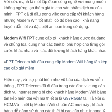
Với sức mạnh là môt tập đoàn công nghệ với mong muốn
không ngừng tạo thêm giá trị cho sản phẩm dịch vụ của
mình , FPT đã đi đầu trong việc cung cấp tới khách hàng
những Modem Wifi tốt nhất , có độ bền cao , khả năng
truyền dẫn tốt và đặc biệt an toàn trong sử dụng.
Modem Wifi FPT
cung cấp tới khách hàng được đa dạng
về chủng loại cũng như các thiết bị phù hợp cho từng gói
cước khác nhau với các đối tượng khách hàng khác nhau.
»
FPT Telecom bắt đầu cung cấp Modem Wifi băng tần kép
cao cấp giá mềm
Hiện nay , với sự phát triển như vũ bão của dịch vụ viễn
thông , FPT Telecom đã đi đầu trong các đơn vị cung cấp
dịch vụ internet trang bị cho khách hàng Modem Wifi băng
tần kép hiện đại với mã thiết bị là
G97RG6M
tại Hà Nội &
HCM.Với thiết bị Modem Wifi chuẩn AC mới này , khách
hàng dễ dàng sử dụng các thiết bị cao cấp như: iphone X ,