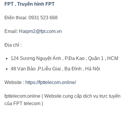
FPT
,
Truyền hình FPT
Điên thoại: 0931 523 668
Email:
Haipm2@fpt.com.vn
Địa chỉ :
124 Sương Nguyệt Ánh , P.Đa Kao , Quận 1 , HCM
48 Vạn Bảo ,P.Liễu Giai , Ba Đình , Hà Nội
Website :
https://fpttelecom.online/
fpttelecom.online ( Website cung cấp dịch vụ trực tuyến
của FPT telecom )