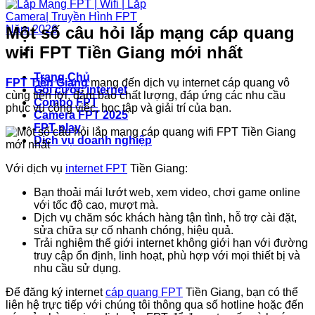
Một số câu hỏi lắp mạng cáp quang
wifi FPT Tiền Giang mới nhất
Trang Chủ
FPT Tiền Giang
mang đến dịch vụ internet cáp quang vô
Gói cước internet
cùng tiện lợi, đảm bảo chất lượng, đáp ứng các nhu cầu
Combo FPT
phục vụ công việc, học tập và giải trí của bạn.
Camera FPT 2025
FPT play
Dịch vụ doanh nghiệp
Với dịch vụ
internet FPT
Tiền Giang:
Bạn thoải mái lướt web, xem video, chơi game online
với tốc độ cao, mượt mà.
Dịch vụ chăm sóc khách hàng tận tình, hỗ trợ cài đặt,
sửa chữa sự cố nhanh chóng, hiệu quả.
Trải nghiệm thế giới internet không giới hạn với đường
truy cập ổn định, linh hoạt, phù hợp với mọi thiết bị và
nhu cầu sử dụng.
Để đăng ký internet
cáp quang FPT
Tiền Giang, bạn có thể
liên hệ trực tiếp với chúng tôi thông qua số hotline hoặc đến