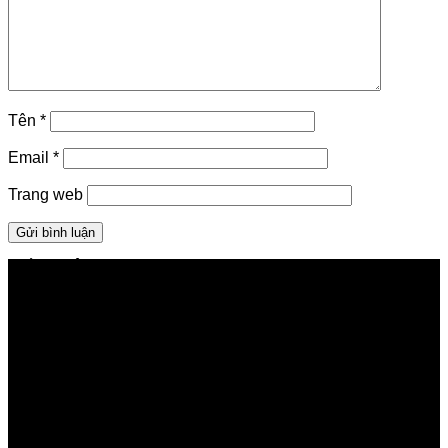
Tên
*
Email
*
Trang web
GIỚI THIỆU FPT TELECOM
Công ty Cổ phần Viễn thông FPT
Tầng 9, Block A, FPT Tower 10 Phạm Văn Bạch, Cầu
Giấy, Hà Nội
Về Chúng Tôi