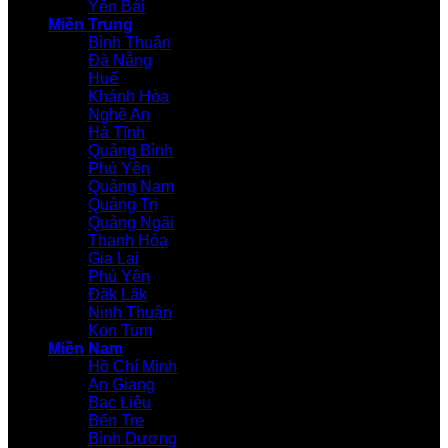
Yên Bái
Miền Trung
Bình Thuận
Đà Nẵng
Huế
Khánh Hòa
Nghệ An
Hà Tĩnh
Quảng Bình
Phú Yên
Quảng Nam
Quảng Trị
Quảng Ngãi
Thanh Hóa
Gia Lai
Phú Yên
Đăk Lăk
Ninh Thuận
Kon Tum
Miền Nam
Hồ Chí Minh
An Giang
Bạc Liêu
Bến Tre
Bình Dương