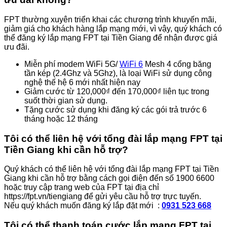
FPT thường xuyên triển khai các chương trình khuyến mãi,
giảm giá cho khách hàng lắp mạng mới, vì vậy, quý khách có
thể đăng ký lắp mạng FPT tại Tiền Giang để nhận được giá
ưu đãi.
Miễn phí modem WiFi 5G/
WiFi 6
Mesh 4 cổng băng
tần kép (2.4Ghz và 5Ghz), là loại WiFi sử dụng công
nghệ thế hệ 6 mới nhất hiện nay
Giảm cước từ 120,000₫ đến 170,000₫ liên tục trong
suốt thời gian sử dụng.
Tặng cước sử dụng khi đăng ký các gói trả trước 6
tháng hoặc 12 tháng
Tôi có thể liên hệ với tổng đài lắp mạng FPT tại
Tiền Giang khi cần hỗ trợ?
Quý khách có thể liên hệ với tổng đài lắp mạng FPT tại Tiền
Giang khi cần hỗ trợ bằng cách gọi điện đến số 1900 6600
hoặc truy cập trang web của FPT tại địa chỉ
https://fpt.vn/tiengiang để gửi yêu cầu hỗ trợ trực tuyến.
Nếu quý khách muốn đăng ký lắp đặt mới :
0931 523 668
Tôi có thể thanh toán cước lắp mạng FPT tại