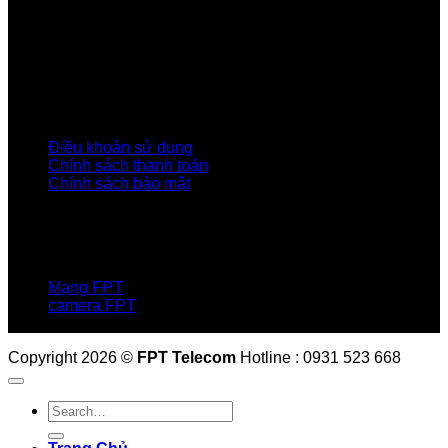
Giới thiệu FPT
Liên kết Thành viên
Khách hàng Đối tác
Tuyển dụng
Tập đoàn FPT
Điều Khoản, Chính Sách
Điều khoản sử dụng
Chính sách thanh toán
Chính sách bảo mật
LIÊN HỆ
Hotline:0931 523 668
Báo hỏng :
1900 6600
Mạng FPT
camera FPT
Email: QuyetPN@fpt.com
Copyright 2026 ©
FPT Telecom
Hotline : 0931 523 668