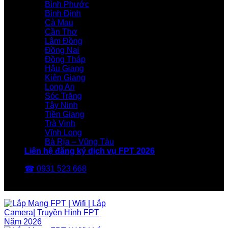
Bình Phước
Bình Định
Cà Mau
Cần Thơ
Lâm Đồng
Đồng Nai
Đồng Tháp
Hậu Giang
Kiên Giang
Long An
Sóc Trăng
Tây Ninh
Tiền Giang
Trà Vinh
Vĩnh Long
Bà Rịa – Vũng Tàu
Liên hệ đăng ký dịch vụ FPT 2026
☎ 0931 523 668
FPT Telecom -Nhà Mạng FPT