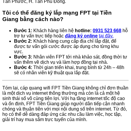
Tân Phước, H. Tân Phú Đông.
Tôi có thể đăng ký lắp mạng FPT tại Tiền
Giang bằng cách nào?
Bước 1:
Khách hàng liên hệ
hotline:
0931 523 668
hỗ
trợ tư vấn trực tiếp hoặc
đăng ký online
tại đây.
Bước 2:
Khách hàng cung cấp địa chỉ lắp đặt, để
được tư vấn gói cước được áp dụng cho từng khu
vực.
Bước 3:
Nhân viên FPT tới nhà khảo sát, đồng thời tư
vấn thêm về dịch vụ và làm hợp đồng tại nhà.
Bước 4:
Thời gian triển khai, trung bình từ 24h – 48h
sẽ có nhân viên kỹ thuật qua lắp đặt.
Tóm lại, cáp quang wifi FPT Tiền Giang không chỉ đơn thuần
là một dịch vụ internet thông thường mà còn là cả một hệ
sinh thái số vô cùng tiện lợi. Với hạ tầng internet tốc độ cao
và ổn định, FPT Tiền Giang giúp người dân tiếp cận nhanh
chóng và thuận tiện với mọi nội dung số trên internet. Từ đó,
họ có thể dễ dàng đáp ứng các nhu cầu làm việc, học tập,
giải trí hay mua sắm trực tuyến của mình.