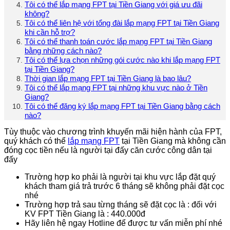
Tôi có thể lắp mạng FPT tại Tiền Giang với giá ưu đãi
không?
Tôi có thể liên hệ với tổng đài lắp mạng FPT tại Tiền Giang
khi cần hỗ trợ?
Tôi có thể thanh toán cước lắp mạng FPT tại Tiền Giang
bằng những cách nào?
Tôi có thể lựa chọn những gói cước nào khi lắp mạng FPT
tại Tiền Giang?
Thời gian lắp mạng FPT tại Tiền Giang là bao lâu?
Tôi có thể lắp mạng FPT tại những khu vực nào ở Tiền
Giang?
Tôi có thể đăng ký lắp mạng FPT tại Tiền Giang bằng cách
nào?
Tùy thuộc vào chương trình khuyến mãi hiện hành của FPT,
quý khách có thể
lắp mạng FPT
tại Tiền Giang mà không cần
đóng cọc tiền nếu là người tại đấy căn cước công dân tại
đấy
Trường hợp ko phải là người tại khu vực lắp đặt quý
khách tham giá trả trước 6 tháng sẽ không phải đặt cọc
nhé
Trường hợp trả sau từng tháng sẽ đặt cọc là : đối với
KV FPT Tiền Giang là : 440.000đ
Hãy liên hệ ngay Hotline để được tư vấn miễn phí nhé