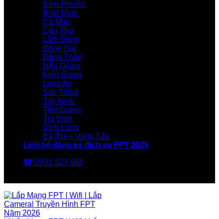
Bình Phước
Bình Định
Cà Mau
Cần Thơ
Lâm Đồng
Đồng Nai
Đồng Tháp
Hậu Giang
Kiên Giang
Long An
Sóc Trăng
Tây Ninh
Tiền Giang
Trà Vinh
Vĩnh Long
Bà Rịa – Vũng Tàu
Liên hệ đăng ký dịch vụ FPT 2026
☎ 0931 523 668
FPT Telecom -Nhà Mạng FPT