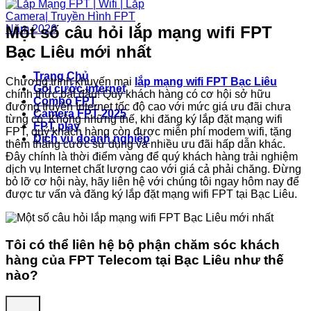
Một số câu hỏi lắp mạng wifi FPT
Bạc Liêu mới nhất
Trang Chủ
Chương trình khuyến mại
lắp mạng wifi FPT Bạc Liêu
Gói cước internet
chính thức bắt đầu! Quý khách hàng có cơ hội sở hữu
Combo FPT
đường truyền Internet tốc độ cao với mức giá ưu đãi chưa
Camera FPT 2025
từng có. Không những thế, khi đăng ký lắp đặt mạng wifi
FPT play
FPT, quý khách hàng còn được miễn phí modem wifi, tặng
Dịch vụ doanh nghiệp
thêm tháng cước sử dụng và nhiều ưu đãi hấp dẫn khác.
Đây chính là thời điểm vàng để quý khách hàng trải nghiệm
dịch vụ Internet chất lượng cao với giá cả phải chăng. Đừng
bỏ lỡ cơ hội này, hãy liên hệ với chúng tôi ngay hôm nay để
được tư vấn và đăng ký lắp đặt mạng wifi FPT tại Bạc Liêu.
Tôi có thể liên hệ bộ phận chăm sóc khách
hàng của FPT Telecom tại Bạc Liêu như thế
nào?