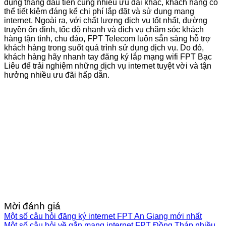
dụng tháng đầu tiên cùng nhiều ưu đãi khác, khách hàng có
thể tiết kiệm đáng kể chi phí lắp đặt và sử dụng mạng
internet. Ngoài ra, với chất lượng dịch vụ tốt nhất, đường
truyền ổn định, tốc độ nhanh và dịch vụ chăm sóc khách
hàng tận tình, chu đáo, FPT Telecom luôn sẵn sàng hỗ trợ
khách hàng trong suốt quá trình sử dụng dịch vụ. Do đó,
khách hàng hãy nhanh tay đăng ký lắp mạng wifi FPT Bạc
Liêu để trải nghiệm những dịch vụ internet tuyệt vời và tận
hưởng nhiều ưu đãi hấp dẫn.
Mời đánh giá
Một số câu hỏi đăng ký internet FPT An Giang mới nhất
Một số câu hỏi về gắn mạng internet FPT Đồng Tháp nhiều