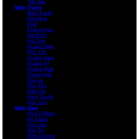
Yên Bái
Miền Trung
Bình Thuận
Đà Nẵng
Huế
Khánh Hòa
Nghệ An
Hà Tĩnh
Quảng Bình
Phú Yên
Quảng Nam
Quảng Trị
Quảng Ngãi
Thanh Hóa
Gia Lai
Phú Yên
Đăk Lăk
Ninh Thuận
Kon Tum
Miền Nam
Hồ Chí Minh
An Giang
Bạc Liêu
Bến Tre
Bình Dương