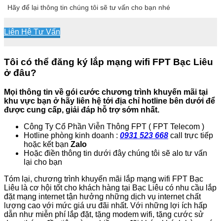
Hãy để lại thông tin chúng tôi sẽ tư vấn cho bạn nhé
Liên Hệ Tư Vấn
Tôi có thể đăng ký lắp mạng wifi FPT Bạc Liêu
ở đâu?
Mọi thông tin về gói cước chương trình khuyến mãi tại
khu vực bạn ở hãy liên hệ tới địa chỉ hotline bên dưới để
được cung cấp, giải đáp hỗ trợ sớm nhất.
Công Ty Cổ Phần Viễn Thông FPT ( FPT Telecom )
Hotline phòng kinh doanh :
0931 523 668
call trực tiếp
hoặc kết bạn
Zalo
Hoặc điền thông tin dưới đây chúng tôi sẽ alo tư vấn
lại cho bạn
Tóm lại, chương trình khuyến mãi lắp mạng wifi FPT Bạc
Liêu là cơ hội tốt cho khách hàng tại Bạc Liêu có nhu cầu lắp
đặt mạng internet tận hưởng những dịch vụ internet chất
lượng cao với mức giá ưu đãi nhất. Với những lợi ích hấp
dẫn như miễn phí lắp đặt, tặng modem wifi, tặng cước sử