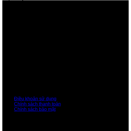
GIỚI THIỆU FPT TELECOM
Công ty Cổ phần Viễn thông FPT
Tầng 9, Block A, FPT Tower 10 Phạm Văn Bạch, Cầu
Giấy, Hà Nội
Về Chúng Tôi
Giới thiệu FPT
Liên kết Thành viên
Khách hàng Đối tác
Tuyển dụng
Tập đoàn FPT
Điều Khoản, Chính Sách
Điều khoản sử dụng
Chính sách thanh toán
Chính sách bảo mật
LIÊN HỆ
Hotline:0931 523 668