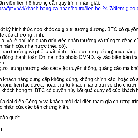
 viên liên hệ hướng dẫn quy trình nhận giải.
ps://fpt.vn/vi/khach-hang-ca-nhan/ho-tro/lien-he-24-7/diem-giao-
ất kỳ hình thức nào khác có giá trị tương đương. BTC có quyền 
ệ của chương trình.
ại và lệ phí liên quan đến việc nhận thưởng và trúng thưởng của
ện hành của nhà nước (nếu có).
 trao thưởng và phải xuất trình: Hóa đơn (hợp đồng) mua hàng
ợp đồng thanh toán Online, nộp photo CMND, ký vào biên bản tr
ền.
ười trúng thưởng vào các việc truyền thông, quảng cáo mà khô
in khách hàng cung cấp không đúng, không chính xác, hoặc có 
không liên lạc được; hoặc thư từ khách hàng gửi về cho chương t
 khách hàng thì BTC có quyền hủy kết quả quay số của khách 
ủa đại diện Công ty và khách mời đại diện tham gia chương trì
ác nhận của các bên chứng kiến.
oàn quốc.
u