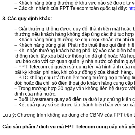
– Khách hàng trúng thưởng ở khu vực nào sẽ được tư vấn
– Các chi nhánh của FPT Telecom toàn quốc tại đây:
htt
3. Các quy định khác:
– Giải thưởng không được quy đổi thành tiền mặt hoặc b
thưởng nếu khách hàng không đáp ứng các thủ tục hợp l
– Khách hàng trúng thưởng sẽ chịu mọi khoản chi phí đi l
– Khách hàng trúng giải: Phải nộp thuế theo qui định hi
– Khi nhận thưởng khách hàng phải ký vào các biên bản
không rách, tẩy xóa bất cứ thông tin đã ghi) hoặc Mã h
lưu báo cáo với cơ quan quản lý nhà nước có thẩm quy
– FPT Telecom có quyền sử dụng tên và hình ảnh của ng
bất kỳ khoản phí nào, khi có sự đồng ý của khách hàng.
– BTC không chịu trách nhiệm trong trường hợp thông t
dối; hoặc địa chỉ, số điện thoại do khách hàng cung cấp 
– Trong trường hợp 30 ngày vẫn không liên hệ được với
định của nhà nước.
– Buổi Livestream quay số diễn ra dưới sự chứng kiến c
– Kết quả quay số sẽ được lập thành biên bản với sự x
Lưu ý: Chương trình không áp dụng cho CBNV của FPT trên t
Các sản phẩm / dịch vụ mà FPT Telecom cung cấp chủ yế