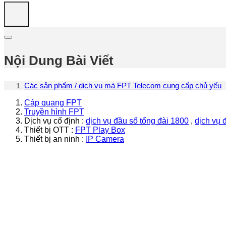
Nội Dung Bài Viết
Các sản phẩm / dịch vụ mà FPT Telecom cung cấp chủ yếu
Cáp quang FPT
Truyền hình FPT
Dịch vụ cố định :
dịch vụ đầu số tổng đài 1800
,
dịch vụ 
Thiết bị OTT :
FPT Play Box
Thiết bị an ninh :
IP Camera