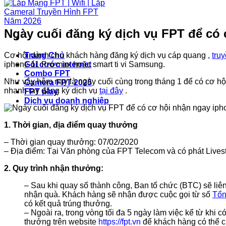
Ngày cuối đăng ký dịch vụ FPT để có
Cơ hội dành cho khách hàng đăng ký dịch vụ cáp quang ,
tru
Trang Chủ
iphone 11 Pro max hoặc smart ti vi Samsung.
Gói cước internet
Combo FPT
Như vậy hôm nay là ngày cuối cùng trong tháng 1 để có cơ hộ
Camera FPT 2025
nhanh tay đăng ký dịch vụ
tại đây
.
FPT play
Dịch vụ doanh nghiệp
1. Thời gian, địa điểm quay thưởng
– Thời gian quay thưởng: 07/02/2020
– Địa điểm: Tại Văn phòng của FPT Telecom và có phát Lives
2. Quy trình nhận thưởng:
– Sau khi quay số thành công, Ban tổ chức (BTC) sẽ liê
nhận quà. Khách hàng sẽ nhận được cuộc gọi từ số
Tổn
có kết quả trúng thưởng.
– Ngoài ra, trong vòng tối đa 5 ngày làm việc kể từ khi
thưởng trên website
https://fpt.vn
để khách hàng có thể ch