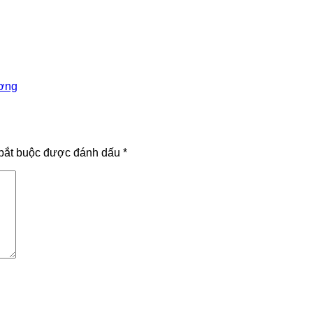
ương
bắt buộc được đánh dấu
*