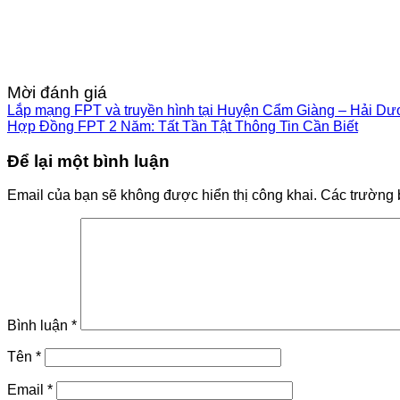
Mời đánh giá
Lắp mạng FPT và truyền hình tại Huyện Cẩm Giàng – Hải D
Hợp Đồng FPT 2 Năm: Tất Tần Tật Thông Tin Cần Biết
Để lại một bình luận
Email của bạn sẽ không được hiển thị công khai.
Các trường 
Bình luận
*
Tên
*
Email
*