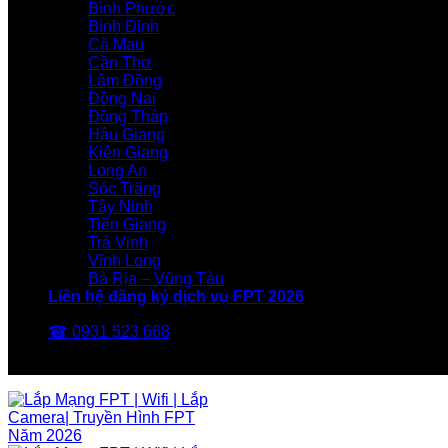
Bình Phước
Bình Định
Cà Mau
Cần Thơ
Lâm Đồng
Đồng Nai
Đồng Tháp
Hậu Giang
Kiên Giang
Long An
Sóc Trăng
Tây Ninh
Tiền Giang
Trà Vinh
Vĩnh Long
Bà Rịa – Vũng Tàu
Liên hệ đăng ký dịch vụ FPT 2026
☎ 0931 523 668
FPT Telecom -Nhà Mạng FPT