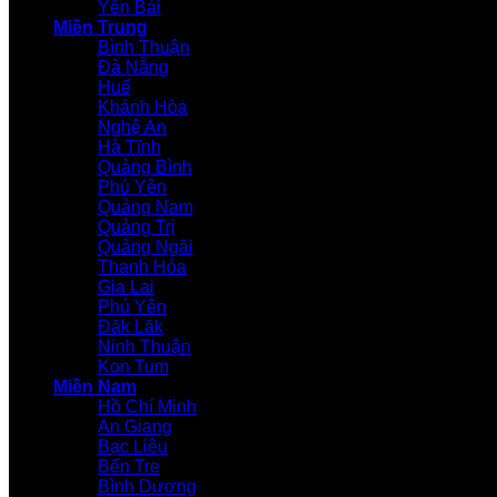
Yên Bái
Miền Trung
Bình Thuận
Đà Nẵng
Huế
Khánh Hòa
Nghệ An
Hà Tĩnh
Quảng Bình
Phú Yên
Quảng Nam
Quảng Trị
Quảng Ngãi
Thanh Hóa
Gia Lai
Phú Yên
Đăk Lăk
Ninh Thuận
Kon Tum
Miền Nam
Hồ Chí Minh
An Giang
Bạc Liêu
Bến Tre
Bình Dương