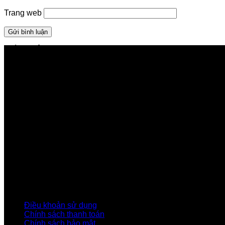
Trang web
GIỚI THIỆU FPT TELECOM
Công ty Cổ phần Viễn thông FPT
Tầng 9, Block A, FPT Tower 10 Phạm Văn Bạch, Cầu Gi
Về Chúng Tôi
Giới thiệu FPT
Liên kết Thành viên
Khách hàng Đối tác
Tuyển dụng
Tập đoàn FPT
Điều Khoản, Chính Sách
Điều khoản sử dụng
Chính sách thanh toán
Chính sách bảo mật