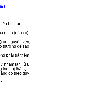
dich
từ chối trao
 mình (nếu có).
 (còn nguyên vẹn,
ao thưởng để sao
ng phải trả thêm
sự nhầm lẫn, lừa
rình bị thất lạc.
hàng đó theo quy
nh.