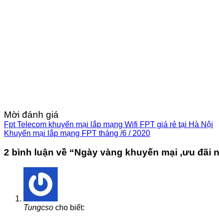
Mời đánh giá
Fpt Telecom khuyến mại lắp mạng Wifi FPT giá rẻ tại Hà Nội
Khuyến mại lắp mạng FPT tháng /6 / 2020
2 bình luận về “
Ngày vàng khuyến mại ,ưu đãi 
Tungcso
cho biết: