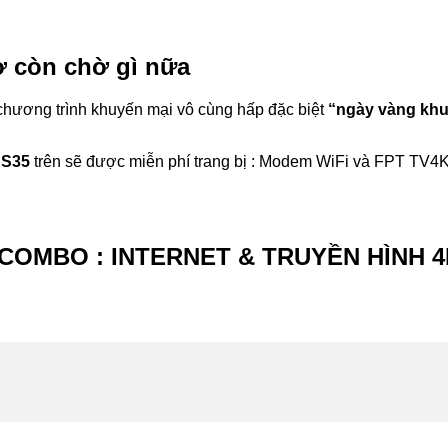
ơ còn chờ gì nữa
chương trình khuyến mại vô cùng hấp đặc biệt
“ngày vàng khu
à
S35
trên sẽ được miễn phí trang bị : Modem WiFi và FPT TV4K t
COMBO : INTERNET & TRUYỀN HÌNH 4