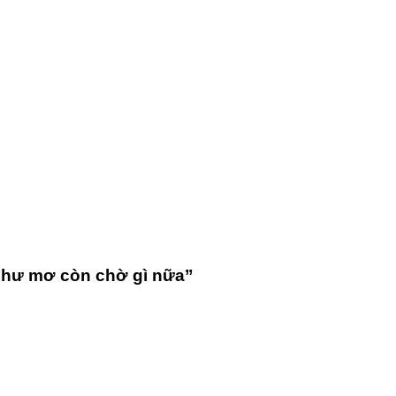
như mơ còn chờ gì nữa
”