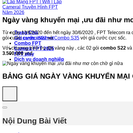
Ngày vàng khuyến mại ,ưu đãi như m
Từ ngày 13/6/2020 đến hết ngày 30/6/2020 , FPT Telecom ra 
Trang Chủ
gói cước
combo S22
và
Combo S35
với giá cước cực sốc.
Gói cước internet
Combo FPT
Với chương trình ữu đãi vàng này , các 02 gói
combo S22
v
Camera FPT 2025
3.500.000
vnđ.
FPT play
Dịch vụ doanh nghiệp
BẢNG GIÁ NGÀY VÀNG KHUYẾN MẠI 
Nội Dung Bài Viết