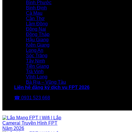
Bình Phước
Bình Định
Cà Mau
Cần Thơ
Lâm Đồng
Đồng Nai
Đồng Tháp
Hậu Giang
Kiên Giang
Long An
Sóc Trăng
Tây Ninh
Tiền Giang
Trà Vinh
Vĩnh Long
Bà Rịa – Vũng Tàu
Liên hệ đăng ký dịch vụ FPT 2026
☎ 0931 523 668
FPT Telecom -Nhà Mạng FPT