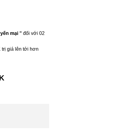
yến mại “
đối với 02
rị giá lên tới hơn
K