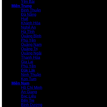
Yên Bái
Miền Trung
Bình Thuận
Đà Nẵng
Huế
Khánh Hòa
Nghệ An
Hà Tĩnh
Quảng Bình
Phú Yên
Quảng Nam
Quảng Trị
Quảng Ngãi
Thanh Hóa
Gia Lai
Phú Yên
Đăk Lăk
Ninh Thuận
Kon Tum
Miền Nam
Hồ Chí Minh
An Giang
Bạc Liêu
Bến Tre
Bình Dương