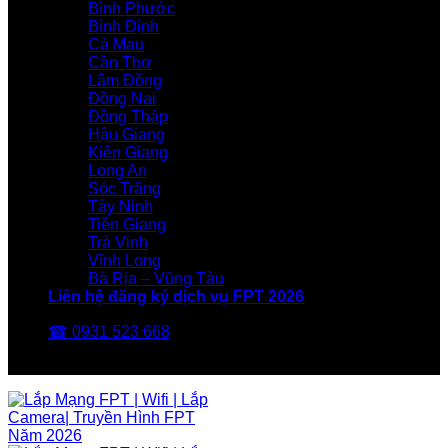
Bình Phước
Bình Định
Cà Mau
Cần Thơ
Lâm Đồng
Đồng Nai
Đồng Tháp
Hậu Giang
Kiên Giang
Long An
Sóc Trăng
Tây Ninh
Tiền Giang
Trà Vinh
Vĩnh Long
Bà Rịa – Vũng Tàu
Liên hệ đăng ký dịch vụ FPT 2026
☎ 0931 523 668
FPT Telecom -Nhà Mạng FPT