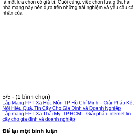
là một lựa chọn có giá trị. Cuối cùng, việc chọn lựa giữa hai
nhà mạng này nên dựa trên những trải nghiệm và yêu cầu cá
nhân của
5/5 - (1 bình chọn)
Lắp Mạng FPT Xã Hóc Môn TP Hồ Chí Minh – Giải Pháp Kết
Nối Hiệu Quả, Tin Cậy Cho Gia Đình và Doanh Nghiệp
Lắp mạng FPT Xã Thái Mỹ, TP.HCM – Giải pháp Internet tin
cậy cho gia đình và doanh nghiệp
Để lại một bình luận