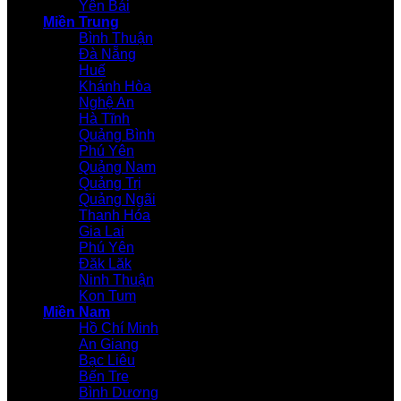
Yên Bái
Miền Trung
Bình Thuận
Đà Nẵng
Huế
Khánh Hòa
Nghệ An
Hà Tĩnh
Quảng Bình
Phú Yên
Quảng Nam
Quảng Trị
Quảng Ngãi
Thanh Hóa
Gia Lai
Phú Yên
Đăk Lăk
Ninh Thuận
Kon Tum
Miền Nam
Hồ Chí Minh
An Giang
Bạc Liêu
Bến Tre
Bình Dương