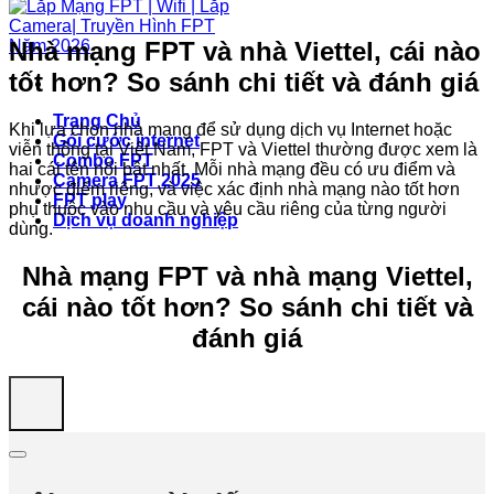
Nhà mạng FPT và nhà Viettel, cái nào
tốt hơn? So sánh chi tiết và đánh giá
Trang Chủ
Khi lựa chọn nhà mạng để sử dụng dịch vụ Internet hoặc
Gói cước internet
viễn thông tại Việt Nam, FPT và Viettel thường được xem là
Combo FPT
hai cái tên nổi bật nhất. Mỗi nhà mạng đều có ưu điểm và
Camera FPT 2025
nhược điểm riêng, và việc xác định nhà mạng nào tốt hơn
FPT play
phụ thuộc vào nhu cầu và yêu cầu riêng của từng người
Dịch vụ doanh nghiệp
dùng.
Nhà mạng FPT và nhà mạng Viettel,
cái nào tốt hơn? So sánh chi tiết và
đánh giá