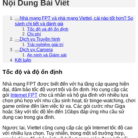
Nội Dung Bài Viết
Nhà mạng FPT và nhà mạng Viettel, cái nào tốt hơn? So
sánh chi tiết và đánh giá
Tốc độ và độ ổn định
Chi phí
Dịch vụ Truyền hình
Trải nghiệm giải trí
Dịch vụ Camera
An ninh và Giám sát
Kết luận
Tốc độ và độ ổn định
Nhà mạng FPT được biết đến với hạ tầng cáp quang hiện
đại, đảm bảo tốc độ vượt trội và ổn định. Họ cung cấp các
gói
Internet FPT
cho cá nhân và hộ gia đình với nhiều lựa
chọn phù hợp với nhu cầu sinh hoạt, từ binge-watching, chơi
game online đến làm việc từ xa. Các gói cước như Giga
hoặc Sky với tốc độ lên đến 1Gbps đáp ứng nhu cầu sử
dụng cao trong gia đình.
Ngược lại, Viettel cũng cung cấp các gói Internet tốc độ cao
với nhiều lựa chọn. Tuy nhiên, trong một số trường hợp,