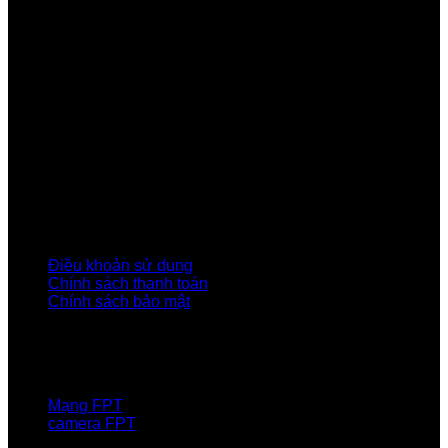
Công ty Cổ phần Viễn thông FPT
Tầng 9, Block A, FPT Tower 10 Phạm Văn Bạch, Cầu
Giấy, Hà Nội
Về Chúng Tôi
Giới thiệu FPT
Liên kết Thành viên
Khách hàng Đối tác
Tuyển dụng
Tập đoàn FPT
Điều Khoản, Chính Sách
Điều khoản sử dụng
Chính sách thanh toán
Chính sách bảo mật
LIÊN HỆ
Hotline:0931 523 668
Báo hỏng :
1900 6600
Mạng FPT
camera FPT
Email: QuyetPN@fpt.com