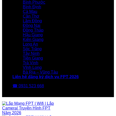
Bình Phước
Bình Định
Cà Mau
Cần Thơ
Lâm Đồng
Đồng Nai
Đồng Tháp
Hậu Giang
Kiên Giang
Long An
Sóc Trăng
Tây Ninh
Tiền Giang
Trà Vinh
Vĩnh Long
Bà Rịa – Vũng Tàu
Liên hệ đăng ký dịch vụ FPT 2026
☎ 0931 523 668
FPT Telecom -Nhà Mạng FPT