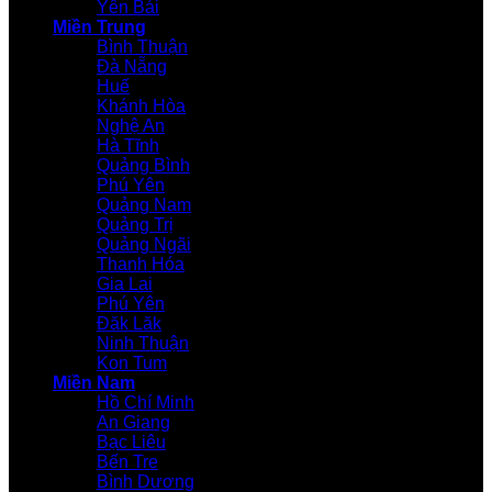
Yên Bái
Miền Trung
Bình Thuận
Đà Nẵng
Huế
Khánh Hòa
Nghệ An
Hà Tĩnh
Quảng Bình
Phú Yên
Quảng Nam
Quảng Trị
Quảng Ngãi
Thanh Hóa
Gia Lai
Phú Yên
Đăk Lăk
Ninh Thuận
Kon Tum
Miền Nam
Hồ Chí Minh
An Giang
Bạc Liêu
Bến Tre
Bình Dương