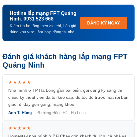
Hotline lắp mạng FPT Quảng
Ninh: 0931 523 668
ĐĂNG KÝ NGAY
Kiểm tra hạ tầng theo địa chỉ, báo giá
đúng khu vực, làm hợp đồng tại nhà.
Đánh giá khách hàng lắp mạng FPT
Quảng Ninh
★★★★★
Nhà mình ở TP Hạ Long gần bãi biển, gọi đăng ký sáng thì
chiều kỹ thuật viên đã tới kéo cáp, đo tốc độ trước mặt rồi bàn
giao, đi dây gọn gàng, mạng khỏe.
Anh T. Hùng
– Phường Hồng Hải, Hạ Long
★★★★★
Homestay nhà mình ở Bãi Cháy đón khách du lịch, cả nhà và