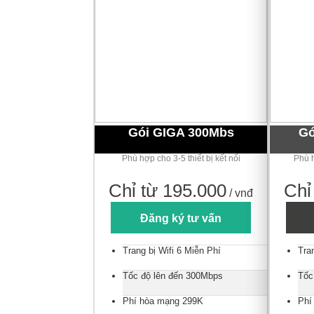
Gói GIGA 300Mbs
Gó
Phù hợp cho 3-5 thiết bị kết nối
Phù h
Chỉ từ 195.000
Chỉ
/ vnđ
Đăng ký tư vấn
Trang bị Wifi 6 Miễn Phí
Tra
Tốc độ lên đến 300Mbps
Tốc
Phí hòa mạng 299K
Phí