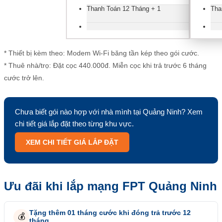
Thanh Toán 12 Tháng + 1
Tha
* Thiết bị kèm theo: Modem Wi-Fi băng tần kép theo gói cước.
* Thuê nhà/trọ: Đặt cọc 440.000đ. Miễn cọc khi trả trước 6 tháng
cước trở lên.
Chưa biết gói nào hợp với nhà mình tại Quảng Ninh? Xem
chi tiết giá lắp đặt theo từng khu vực.
XEM CHI TIẾT GIÁ LẮP ĐẶT
Ưu đãi khi lắp mạng FPT Quảng Ninh
Tặng thêm 01 tháng cước khi đóng trả trước 12
💰
tháng