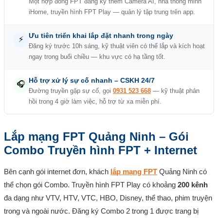
Một hợp đồng FPT đăng ký thêm Camera AI, nhà thông minh
iHome, truyền hình FPT Play — quản lý tập trung trên app.
Ưu tiên triển khai lắp đặt nhanh trong ngày
⚡
Đăng ký trước 10h sáng, kỹ thuật viên có thể lắp và kích hoạt
ngay trong buổi chiều — khu vực có hạ tầng tốt.
Hỗ trợ xử lý sự cố nhanh – CSKH 24/7
🎧
Đường truyền gặp sự cố, gọi
0931 523 668
— kỹ thuật phản
hồi trong 4 giờ làm việc, hỗ trợ từ xa miễn phí.
Lắp mạng FPT Quảng Ninh – Gói
Combo Truyền hình FPT + Internet
Bên cạnh gói internet đơn, khách
lắp mạng FPT
Quảng Ninh có
thể chọn gói Combo. Truyền hình FPT Play có khoảng
200 kênh
đa dạng như VTV, HTV, VTC, HBO, Disney, thể thao, phim truyện
trong và ngoài nước. Đăng ký Combo 2 trong 1 được trang bị