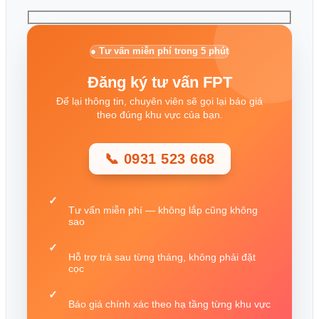
● Tư vấn miễn phí trong 5 phút
Đăng ký tư vấn FPT
Để lại thông tin, chuyên viên sẽ gọi lại báo giá
theo đúng khu vực của bạn.
📞 0931 523 668
Tư vấn miễn phí — không lắp cũng không
sao
Hỗ trợ trả sau từng tháng, không phải đặt
cọc
Báo giá chính xác theo hạ tầng từng khu vực