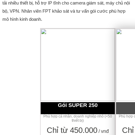
tải nhiều thiết bị, hỗ trợ IP tĩnh cho camera giám sát, máy chủ nội
bộ, VPN. Nhân viên FPT khảo sát và tư vấn gói cước phù hợp
mô hình kinh doanh.
Gói SUPER 250
Phù hợp cá nhân, doanh nghiệp nhỏ (<50
Phù hợp c
thiết bị)
Chỉ từ 450.000
Chỉ
/ vnđ