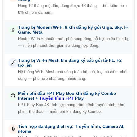
Đóng 12 tháng một lần, dùng được 13 tháng — tiết kiệm hơn
8% chi phí cả năm.
Trang bị Modem Wi-Fi 6 khi đăng ký gói Giga, Sky, F-
📡
Game, Meta
Router Wi-Fi 6 chuẩn mới, phủ sóng rộng, hỗ trợ nhiều thiết bị
— miễn phí suốt thời gian sử dụng hợp đồng.
Trang bị Wi-Fi Mesh khi đăng ký các gói từ F1, F2
🔗
trở lên
Hệ thống Wi-Fi Mesh phủ sóng toàn bộ nhà, loại bỏ điểm chết
sóng — phù hợp nhà rộng, nhiều tầng.
Miễn phí đầu FPT Play Box khi đăng ký Combo
📺
Internet +
Truyền hình FPT
Play
FPT Play Box 4K tích hợp hàng trăm kênh truyền hình, kho
phim, thể thao — miễn phí khi đăng ký Combo.
Tích hợp đa dạng dịch vụ: Truyền hình, Camera AI,
🔒
iHome