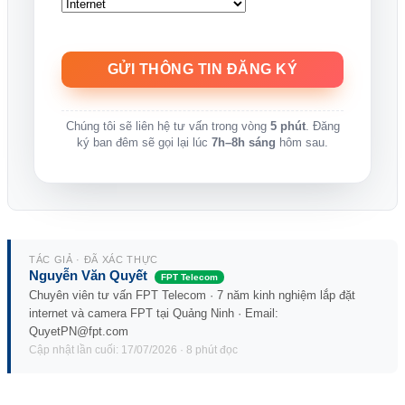
Chúng tôi sẽ liên hệ tư vấn trong vòng
5 phút
. Đăng
ký ban đêm sẽ gọi lại lúc
7h–8h sáng
hôm sau.
TÁC GIẢ · ĐÃ XÁC THỰC
Nguyễn Văn Quyết
FPT Telecom
Chuyên viên tư vấn FPT Telecom · 7 năm kinh nghiệm lắp đặt
internet và camera FPT tại Quảng Ninh · Email:
QuyetPN@fpt.com
Cập nhật lần cuối: 17/07/2026 · 8 phút đọc