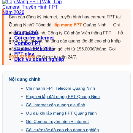
Bạn cần đăng ký internet, truyền hình hay camera FPT tại
Quảng Ninh? Tổng đài
lắp mạng FPT
Quảng Ninh — Chi
Trang Chủ
nhánh Quảng Ninh, Công ty Cổ phần Viễn thông FPT — hỗ
Gói cước internet
trợ tư vấn tại nhà, hạ tầng cáp quang tốc độ cao phủ khắp
Combo FPT
Camera FPT 2025
các huyện thị, cước trọn gói chỉ từ 195.000đ/tháng. Gọi
FPT play
0931 523 668
để được tư vấn 24/7.
Dịch vụ doanh nghiệp
Nội dung chính
Chi nhánh FPT Telecom Quảng Ninh
Phạm vi lắp đặt mạng FPT Quảng Ninh
Gói internet cáp quang gia đình
Ưu đãi khi lắp mạng FPT Quảng Ninh
Gói Combo truyền hình + internet
Gói cước tốc độ cao cho doanh nghiệp