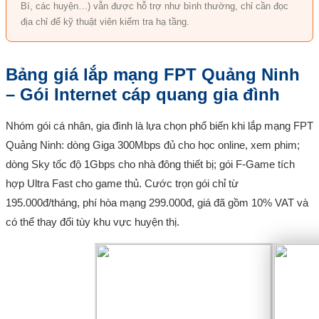
Bí, các huyện…) vẫn được hỗ trợ như bình thường, chỉ cần đọc
địa chỉ để kỹ thuật viên kiểm tra hạ tầng.
Bảng giá lắp mạng FPT Quảng Ninh
– Gói Internet cáp quang gia đình
Nhóm gói cá nhân, gia đình là lựa chọn phổ biến khi lắp mạng FPT
Quảng Ninh: dòng Giga 300Mbps đủ cho học online, xem phim;
dòng Sky tốc độ 1Gbps cho nhà đông thiết bị; gói F-Game tích
hợp Ultra Fast cho game thủ. Cước trọn gói chỉ từ
195.000đ/tháng, phí hòa mạng 299.000đ, giá đã gồm 10% VAT và
có thể thay đổi tùy khu vực huyện thị.