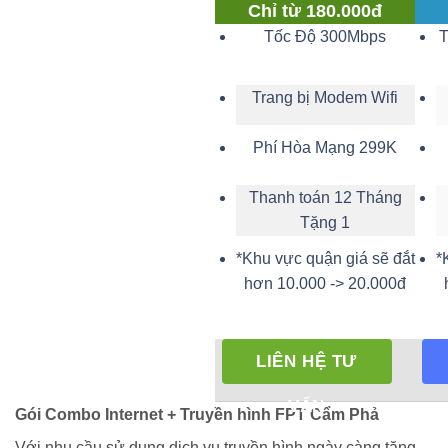
Chỉ từ 180.000đ
Tốc Độ 300Mbps
T
Trang bị Modem Wifi
Phí Hòa Mạng
299K
Thanh toán 12 Tháng
Tặng 1
*Khu vực quận giá sẽ đắt
*
hơn 10.000 -> 20.000đ
LIÊN HỆ TƯ
VẤN
Gói Combo Internet + Truyền hình FPT Cẩm Phả
Với nhu cầu sử dụng dịch vụ truyền hình ngày càng tăng,