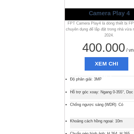
Camera Play 4
FPT Camera Play4 là dòng thiết bị F
chuyên dụng để lắp đặt trong nhà vừa
2024.
400.000
/ vn
XEM CHI
TIẾT
Độ phân giải: 3MP
Hỗ trợ góc xoay: Ngang 0-355°, Dọc
Chống ngược sáng (WDR): Có
Khoảng cách hồng ngoại: 10m
Chuẩn nén hình ảnh: H.264, H.265