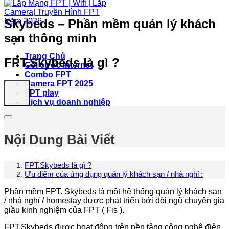
Skybeds – Phần mềm quản lý khách
sạn thông minh
Trang Chủ
FPT.Skybeds là gì ?
Gói cước internet
Combo FPT
Camera FPT 2025
FPT play
Dịch vụ doanh nghiệp
Nội Dung Bài Viết
FPT.Skybeds là gì ?
Ưu điểm của ứng dụng quản lý khách sạn / nhà nghỉ :
Phần mềm FPT. Skybeds là một hệ thống quản lý khách sạn
/ nhà nghỉ / homestay được phát triển bởi đội ngũ chuyên gia
giầu kinh nghiệm của FPT ( Fis ).
FPT.Skybeds được hoạt động trên nền tảng công nghệ điện