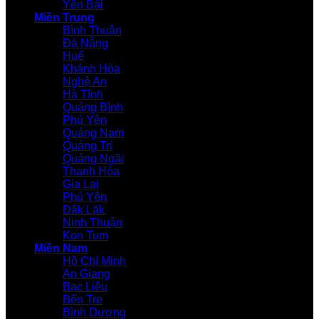
Yên Bái
Miền Trung
Bình Thuận
Đà Nẵng
Huế
Khánh Hòa
Nghệ An
Hà Tĩnh
Quảng Bình
Phú Yên
Quảng Nam
Quảng Trị
Quảng Ngãi
Thanh Hóa
Gia Lai
Phú Yên
Đăk Lăk
Ninh Thuận
Kon Tum
Miền Nam
Hồ Chí Minh
An Giang
Bạc Liêu
Bến Tre
Bình Dương