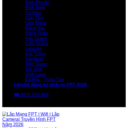
Bình Phước
Bình Định
Cà Mau
Cần Thơ
Lâm Đồng
Đồng Nai
Đồng Tháp
Hậu Giang
Kiên Giang
Long An
Sóc Trăng
Tây Ninh
Tiền Giang
Trà Vinh
Vĩnh Long
Bà Rịa – Vũng Tàu
Liên hệ đăng ký dịch vụ FPT 2026
☎ 0931 523 668
FPT Telecom -Nhà Mạng FPT