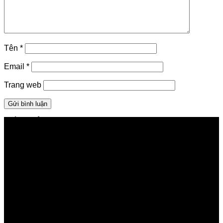
Tên
*
Email
*
Trang web
GIỚI THIỆU FPT TELECOM
Công ty Cổ phần Viễn thông FPT
Tầng 9, Block A, FPT Tower 10 Phạm Văn Bạch, Cầu
Giấy, Hà Nội
Về Chúng Tôi
Giới thiệu FPT