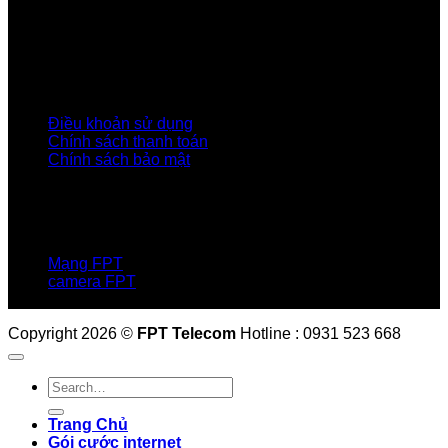
Liên kết Thành viên
Khách hàng Đối tác
Tuyển dụng
Tập đoàn FPT
Điều Khoản, Chính Sách
Điều khoản sử dụng
Chính sách thanh toán
Chính sách bảo mật
LIÊN HỆ
Hotline:0931 523 668
Báo hỏng :
1900 6600
Mạng FPT
camera FPT
Email: QuyetPN@fpt.com
Copyright 2026 ©
FPT Telecom
Hotline : 0931 523 668
Trang Chủ
Gói cước internet