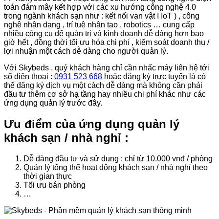
toán đám mây kết hợp với các xu hướng công nghệ 4.0
trong ngành khách sạn như : kết nối vạn vật I IoT ) , công
nghệ nhận dạng , trí tuệ nhân tạo , robotics … cung cấp
nhiều công cụ để quản trị và kinh doanh dễ dàng hơn bao
giờ hết , đồng thời tối ưu hóa chi phí , kiểm soát doanh thu /
lợi nhuận một cách dễ dàng cho người quản lý.
Với Skybeds , quý khách hàng chỉ cần nhấc máy liên hệ tới
số điện thoại :
0931 523 668
hoặc đăng ký trực tuyến là có
thể đăng ký dịch vụ một cách dễ dàng mà không cần phải
đầu tư thêm cơ sở hạ tầng hay nhiều chi phí khác như các
ứng dụng quản lý trước đây.
Ưu điểm của ứng dụng quản lý
khách sạn / nhà nghỉ :
Dễ dàng đầu tư và sử dụng : chỉ từ 10.000 vnđ / phòng
Quản lý tổng thể hoạt động khách sạn / nhà nghỉ theo
thời gian thực
Tối ưu bán phòng
…