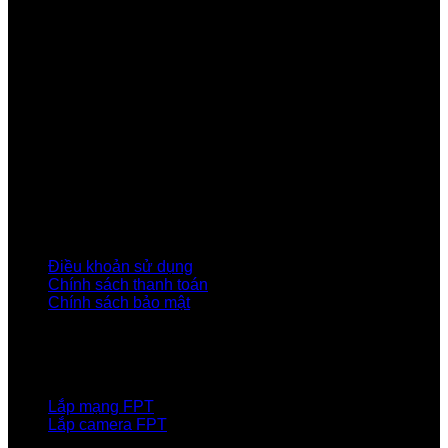
Công ty Cổ phần Viễn thông FPT
Tầng 9, Block A, FPT Tower 10 Phạm Văn Bạch, Cầu
Giấy, Hà Nội
Về Chúng Tôi
Giới thiệu FPT
Liên kết Thành viên
Khách hàng Đối tác
Tuyển dụng
Tập đoàn FPT
Điều Khoản, Chính Sách
Điều khoản sử dụng
Chính sách thanh toán
Chính sách bảo mật
LIÊN HỆ
Hotline:0931 523 668
Báo hỏng :
1900 6600
Lắp mạng FPT
Lắp camera FPT
Email: QuyetPN@fpt.com