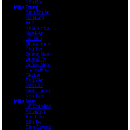
Yên Bái
Miền Trung
Bình Thuận
Đà Nẵng
Huế
Khánh Hòa
Nghệ An
Hà Tĩnh
Quảng Bình
Phú Yên
Quảng Nam
Quảng Trị
Quảng Ngãi
Thanh Hóa
Gia Lai
Phú Yên
Đăk Lăk
Ninh Thuận
Kon Tum
Miền Nam
Hồ Chí Minh
An Giang
Bạc Liêu
Bến Tre
Bình Dương