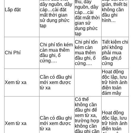
thu, dây
dây nguồn, dây
giản, thiết bị
nguồn, dây
Lắp đặt
cáp…cài đặt
không cần
cáp…cài
mất thời gian
đầu ghi
đặt mất thời
sử dụng phức
hình…
gian sử
tạp
dụng phức
tạp
Chi phí tốn
Tiết kiệm chi
Chi phí tốn kém
kém càn
phí không
càn mua thêm
Chi Phí
mua thêm
phải mua
đầu ghi, ổ
đầu ghi, ổ
đầu ghi,ổ
cứng….
cứng….
cứng
Hoạt động
Cần có đầu ghi
độc lập, lưu
Xem từ xa
mới xem được
trữ hình ảnh
từ xa
điện toán
đám mây
Có thể
không cần
đầu ghi để
Hoạt động
xem từ xa,
Cần có đầu ghi
độc lập, lưu
trường hợp
Xem từ xa
mới xem được
trữ hình ảnh
không cần
từ xa
điện toán
đầu ghi cần