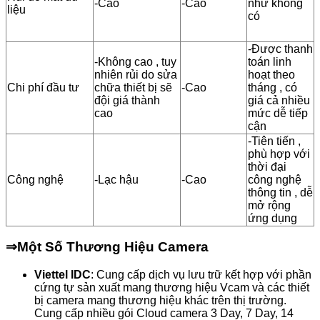
-Cao
-Cao
như không
liệu
có
-Được thanh
-Không cao , tuy
toán linh
nhiên rủi do sửa
hoạt theo
Chi phí đầu tư
chữa thiết bị sẽ
-Cao
tháng , có
đội giá thành
giá cả nhiều
cao
mức dễ tiếp
cận
-Tiên tiến ,
phù hợp với
thời đại
Công nghệ
-Lạc hậu
-Cao
công nghệ
thông tin , dễ
mở rộng
ứng dụng
⇒
Một Số Thương Hiệu Camera
Viettel IDC
: Cung cấp dịch vụ lưu trữ kết hợp với phần
cứng tự sản xuất mang thương hiệu Vcam và các thiết
bị camera mang thương hiệu khác trên thị trường.
Cung cấp nhiều gói Cloud camera 3 Day, 7 Day, 14