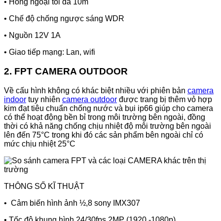
• Hồng ngoại tối đa 10m
• Chế độ chống ngược sáng WDR
• Nguồn 12V 1A
• Giao tiếp mạng: Lan, wifi
2. FPT CAMERA OUTDOOR
Về cấu hình không có khác biệt nhiều với phiên bản
camera
indoor
tuy nhiên
camera outdoor
được trang bị thêm vỏ hợp
kim đạt tiêu chuẩn chống nước và bụi ip66 giúp cho camera
có thể hoạt động bền bỉ trong môi trường bên ngoài, đồng
thời có khả năng chống chịu nhiệt độ môi trường bên ngoài
lên đến 75°C trong khi đó các sản phẩm bên ngoài chỉ có
mức chịu nhiệt 25°C
THÔNG SỐ KĨ THUẬT
• Cảm biến hình ảnh ½,8 sony IMX307
• Tốc độ khung hình 24/30fps.2MP (1920 -1080p)