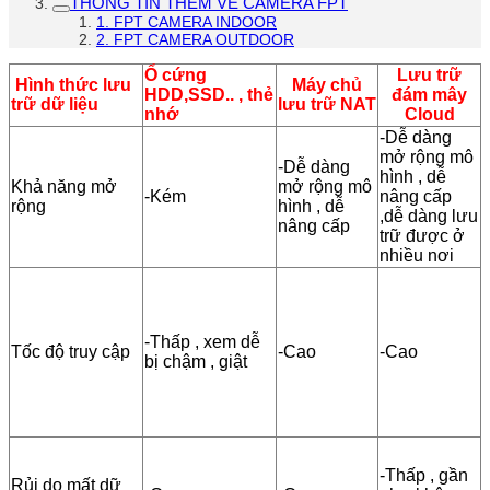
THÔNG TIN THÊM VỀ CAMERA FPT
1. FPT CAMERA INDOOR
2. FPT CAMERA OUTDOOR
Ổ cứng
Lưu trữ
Hình thức lưu
Máy chủ
HDD,SSD.. , thẻ
đám mây
trữ dữ liệu
lưu trữ NAT
nhớ
Cloud
-Dễ dàng
mở rộng mô
-Dễ dàng
hình , dễ
Khả năng mở
mở rộng mô
-Kém
nâng cấp
rộng
hình , dễ
,dễ dàng lưu
nâng cấp
trữ được ở
nhiều nơi
-Thấp , xem dễ
Tốc độ truy cập
-Cao
-Cao
bị chậm , giật
-Thấp , gần
Rủi do mất dữ