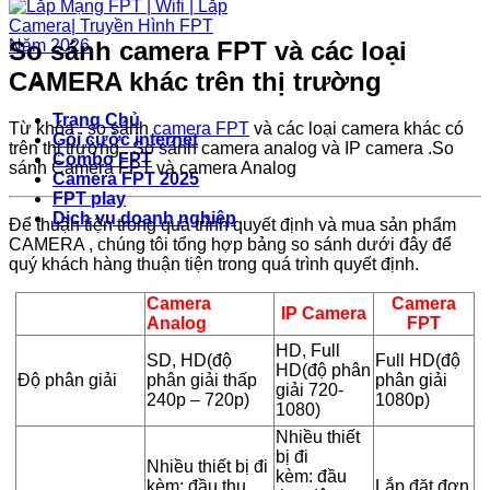
So sánh camera FPT và các loại
CAMERA khác trên thị trường
Trang Chủ
Từ khóa : so sánh
camera FPT
và các loại camera khác có
Gói cước internet
trên thị trường . So sánh camera analog và IP camera .So
Combo FPT
sánh Camera FPT và camera Analog
Camera FPT 2025
FPT play
Dịch vụ doanh nghiệp
Để thuận tiện trong quá trình quyết định và mua sản phẩm
CAMERA , chúng tôi tổng hợp bảng so sánh dưới đây để
quý khách hàng thuận tiện trong quá trình quyết định.
Camera
Camera
IP Camera
Analog
FPT
HD, Full
SD, HD(độ
Full HD(độ
HD(độ phân
Độ phân giải
phân giải thấp
phân giải
giải 720-
240p – 720p)
1080p)
1080)
Nhiều thiết
bị đi
Nhiều thiết bị đi
kèm: đầu
kèm: đầu thu,
Lắp đặt đơn