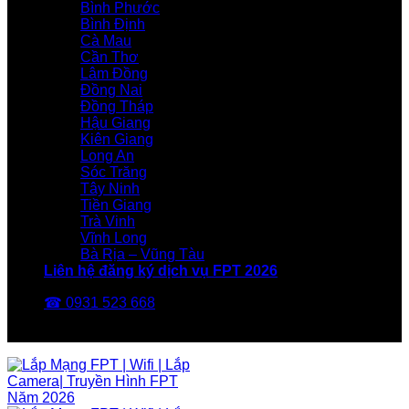
Bình Phước
Bình Định
Cà Mau
Cần Thơ
Lâm Đồng
Đồng Nai
Đồng Tháp
Hậu Giang
Kiên Giang
Long An
Sóc Trăng
Tây Ninh
Tiền Giang
Trà Vinh
Vĩnh Long
Bà Rịa – Vũng Tàu
Liên hệ đăng ký dịch vụ FPT 2026
☎ 0931 523 668
FPT Telecom -Nhà Mạng FPT