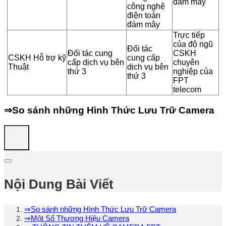
đám mây
công nghệ
điện toán
đám mây
Trực tiếp
của độ ngũ
Đối tác
Đối tác cung
CSKH
CSKH Hỗ trợ kỹ
cung cấp
cấp dịch vụ bên
chuyên
Thuật
dịch vụ bên
thứ 3
nghiệp của
thứ 3
FPT
telecom
⇒So sánh những Hình Thức Lưu Trữ Camera
Nội Dung Bài Viết
⇒So sánh những Hình Thức Lưu Trữ Camera
⇒Một Số Thương Hiệu Camera