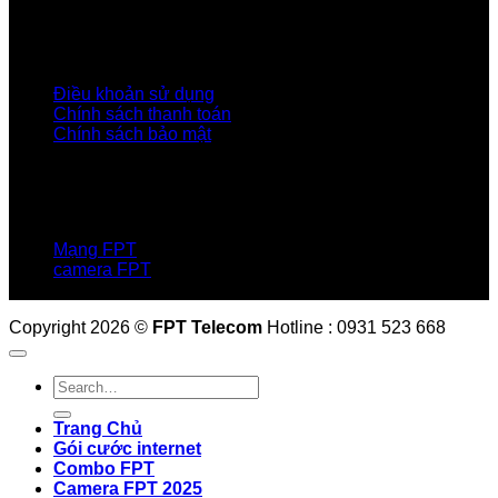
Tập đoàn FPT
Điều Khoản, Chính Sách
Điều khoản sử dụng
Chính sách thanh toán
Chính sách bảo mật
LIÊN HỆ
Hotline:0931 523 668
Báo hỏng :
1900 6600
Mạng FPT
camera FPT
Email: QuyetPN@fpt.com
Copyright 2026 ©
FPT Telecom
Hotline : 0931 523 668
Trang Chủ
Gói cước internet
Combo FPT
Camera FPT 2025