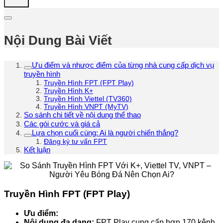
Nội Dung Bài Viết
Ưu điểm và nhược điểm của từng nhà cung cấp dịch vụ
truyền hình
Truyền Hình FPT (FPT Play)
Truyền Hình K+
Truyền Hình Viettel (TV360)
Truyền Hình VNPT (MyTV)
So sánh chi tiết về nội dung thể thao
Các gói cước và giá cả
Lựa chọn cuối cùng: Ai là người chiến thắng?
Đăng ký tư vấn FPT
Kết luận
Truyền Hình FPT (FPT Play)
Ưu điểm:
Nội dung đa dạng:
FPT Play cung cấp hơn 170 kênh