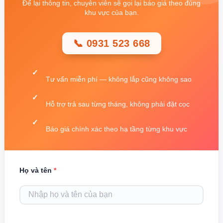
Để lại thông tin, chuyên viên sẽ gọi lại báo giá theo đúng
khu vực của bạn.
📞 0931 523 668
Tư vấn miễn phí — không lắp cũng không sao
Hỗ trợ trả sau từng tháng, không phải đặt cọc
Báo giá chính xác theo hạ tầng từng khu vực
Họ và tên
*