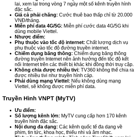
lại, xem lại trong vòng 7 ngày một số kênh truyền hình
đặc sắc.
Giá cả phải chăng:
Cước thuê bao thấp chỉ từ 20.000
VNĐ/tháng.
Miễn phí data 4G/5G:
Miễn phí cước data 4G/5G khi
dùng mobile Viettel.
Nhược điểm:
Phụ thuộc vào tốc độ internet:
Chất lượng dịch vụ
phụ thuộc vào tốc độ đường truyền internet.
Chiếm dụng băng thông:
Chiếm dụng băng thông
đường truyền Internet nên ảnh hưởng đến tốc độ kết
nối Internet trên các thiết bị khác khi đồng thời truy cập.
Không chia được nhiều tivi:
TV360 không thể chia ra
được nhiều tivi như truyền hình cáp.
Phải dùng mạng Viettel:
Nếu không dùng mạng
Viettel, sẽ không được miễn phí data.
Truyền Hình VNPT (MyTV)
Ưu điểm:
Số lượng kênh lớn:
MyTV cung cấp hơn 170 kênh
truyền hình đặc sắc.
Nội dung đa dạng:
Các kênh quốc tế đa dạng về
phim, tin tức, khoa học, thiếu nhi và âm nhạc.