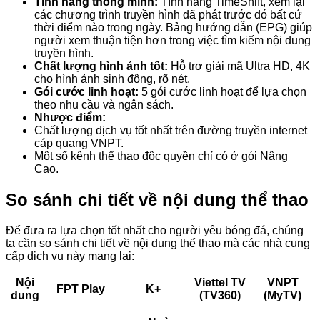
Tính năng thông minh:
Tính năng TimeShift, xem lại
các chương trình truyền hình đã phát trước đó bất cứ
thời điểm nào trong ngày. Bảng hướng dẫn (EPG) giúp
người xem thuận tiện hơn trong việc tìm kiếm nội dung
truyền hình.
Chất lượng hình ảnh tốt:
Hỗ trợ giải mã Ultra HD, 4K
cho hình ảnh sinh động, rõ nét.
Gói cước linh hoạt:
5 gói cước linh hoạt để lựa chọn
theo nhu cầu và ngân sách.
Nhược điểm:
Chất lượng dịch vụ tốt nhất trên đường truyền internet
cáp quang VNPT.
Một số kênh thể thao độc quyền chỉ có ở gói Nâng
Cao.
So sánh chi tiết về nội dung thể thao
Để đưa ra lựa chọn tốt nhất cho người yêu bóng đá, chúng
ta cần so sánh chi tiết về nội dung thể thao mà các nhà cung
cấp dịch vụ này mang lại:
Nội
Viettel TV
VNPT
FPT Play
K+
dung
(TV360)
(MyTV)