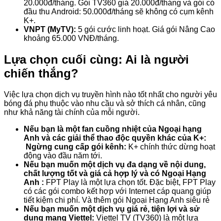
20.000đ/tháng. Gói TV360 giá 20.000đ/tháng và gói có
đầu thu Android: 50.000đ/tháng sẽ không có cụm kênh
K+.
VNPT (MyTV):
5 gói cước linh hoạt. Giá gói Nâng Cao
khoảng 65.000 VNĐ/tháng.
Lựa chọn cuối cùng: Ai là người
chiến thắng?
Việc lựa chọn dịch vụ truyền hình nào tốt nhất cho người yêu
bóng đá phụ thuộc vào nhu cầu và sở thích cá nhân, cũng
như khả năng tài chính của mỗi người.
Nếu bạn là một fan cuồng nhiệt của Ngoại hạng
Anh và các giải thể thao độc quyền khác của K+:
Ngừng cung cấp gói kênh:
K+ chính thức dừng hoạt
động vào đầu năm tới.
Nếu bạn muốn một dịch vụ đa dạng về nội dung,
chất lượng tốt và giá cả hợp lý và có Ngoại Hạng
Anh :
FPT Play là một lựa chọn tốt. Đặc biệt, FPT Play
có các gói combo kết hợp với Internet cáp quang giúp
tiết kiệm chi phí. Và thêm gói Ngoại Hạng Anh siêu rẻ
Nếu bạn muốn một dịch vụ giá rẻ, tiện lợi và sử
dụng mạng Viettel:
Viettel TV (TV360) là một lựa