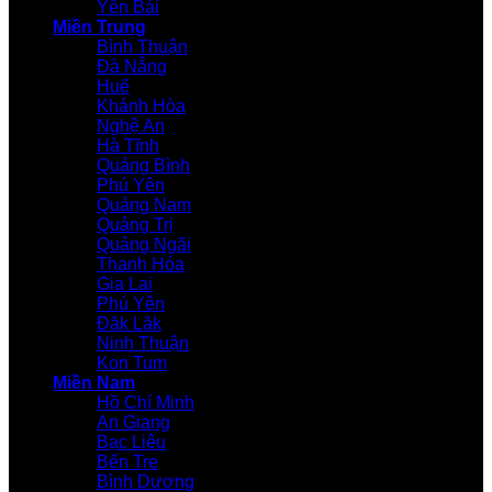
Yên Bái
Miền Trung
Bình Thuận
Đà Nẵng
Huế
Khánh Hòa
Nghệ An
Hà Tĩnh
Quảng Bình
Phú Yên
Quảng Nam
Quảng Trị
Quảng Ngãi
Thanh Hóa
Gia Lai
Phú Yên
Đăk Lăk
Ninh Thuận
Kon Tum
Miền Nam
Hồ Chí Minh
An Giang
Bạc Liêu
Bến Tre
Bình Dương