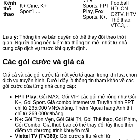
VTV
Kênh
Football
K+ Cine, K+
Sports, FPT
thể
HD, ON
Sport1,…
Play, Fox
thao
O2TV, HTV
Sports, K+.
Thể thao,
VTC3,…
Lưu ý:
Thông tin về bản quyền có thể thay đổi theo thời
gian. Người dùng nên kiểm tra thông tin mới nhất từ nhà
cung cấp dịch vụ trước khi quyết định.
Các gói cước và giá cả
Giá cả và các gói cước là một yếu tố quan trọng khi lựa chọn
dịch vụ truyền hình. Dưới đây là thông tin tham khảo về các
gói cước của từng nhà cung cấp:
FPT Play:
Gói MAX, Gói VIP, các gói mở rộng như Gói
K+, Gói Sport. Giá combo Internet và Truyền hình FPT
chỉ từ 235.000 VNĐ/tháng. Thêm Ngoại hạng Anh thì
chỉ từ 269.000đ/tháng
K+:
Gói Trọn Vẹn, Gói Giải Trí, Gói Thể thao, Gói Phim,
Gói Combo. Giá thuê bao có thể thay đổi tùy theo thời
điểm và chương trình khuyến mãi.
Viettel TV (TV360):
Gói cước siêu rẻ chỉ từ