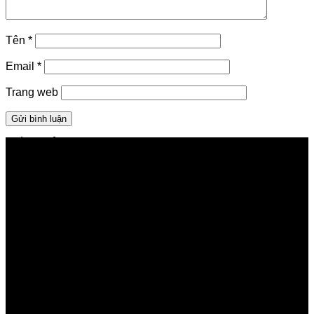
Tên
*
Email
*
Trang web
GIỚI THIỆU FPT TELECOM
Công ty Cổ phần Viễn thông FPT
Tầng 9, Block A, FPT Tower 10 Phạm Văn Bạch, Cầu
Giấy, Hà Nội
Về Chúng Tôi
Giới thiệu FPT
Liên kết Thành viên
Khách hàng Đối tác
Tuyển dụng