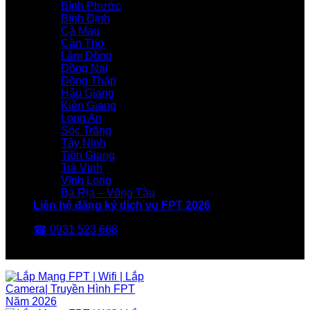
Bình Phước
Bình Định
Cà Mau
Cần Thơ
Lâm Đồng
Đồng Nai
Đồng Tháp
Hậu Giang
Kiên Giang
Long An
Sóc Trăng
Tây Ninh
Tiền Giang
Trà Vinh
Vĩnh Long
Bà Rịa – Vũng Tàu
Liên hệ đăng ký dịch vụ FPT 2026
☎ 0931 523 668
FPT Telecom -Nhà Mạng FPT