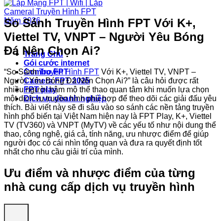
So Sánh Truyền Hình FPT Với K+,
Viettel TV, VNPT – Người Yêu Bóng
Đá Nên Chọn Ai?
Trang Chủ
Gói cước internet
“So Sánh
Truyền Hình FPT
Với K+, Viettel TV, VNPT –
Combo FPT
Người Yêu Bóng Đá Nên Chọn Ai?” là câu hỏi được rất
Camera FPT 2025
nhiều người hâm mộ thể thao quan tâm khi muốn lựa chọn
FPT play
một dịch vụ truyền hình phù hợp để theo dõi các giải đấu yêu
Dịch vụ doanh nghiệp
thích. Bài viết này sẽ đi sâu vào so sánh các nền tảng truyền
hình phổ biến tại Việt Nam hiện nay là FPT Play, K+, Viettel
TV (TV360) và VNPT (MyTV) về các yếu tố như nội dung thể
thao, công nghệ, giá cả, tính năng, ưu nhược điểm để giúp
người đọc có cái nhìn tổng quan và đưa ra quyết định tốt
nhất cho nhu cầu giải trí của mình.
Ưu điểm và nhược điểm của từng
nhà cung cấp dịch vụ truyền hình