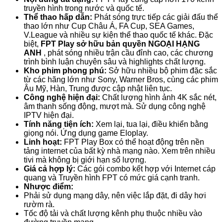
truyền hình trong nước và quốc tế.
Thể thao hấp dẫn:
Phát sóng trực tiếp các giải đấu thể
thao lớn như Cup Châu Á, FA Cup, SEA Games,
V.League và nhiều sự kiện thể thao quốc tế khác. Đặc
biệt,
FPT Play sở hữu bản quyền NGOẠI HẠNG
ANH
, phát sóng nhiều trận cầu đỉnh cao, các chương
trình bình luận chuyên sâu và highlights chất lượng.
Kho phim phong phú:
Sở hữu nhiều bộ phim đặc sắc
từ các hãng lớn như Sony, Warner Bros, cùng các phim
Âu Mỹ, Hàn, Trung được cập nhật liên tục.
Công nghệ hiện đại:
Chất lượng hình ảnh 4K sắc nét,
âm thanh sống động, mượt mà. Sử dụng công nghệ
IPTV hiện đại.
Tính năng tiện ích:
Xem lại, tua lại, điều khiển bằng
giọng nói. Ứng dụng game Eloplay.
Linh hoạt:
FPT Play Box có thể hoạt động trên nền
tảng internet của bất kỳ nhà mạng nào. Xem trên nhiều
tivi mà không bị giới hạn số lượng.
Giá cả hợp lý:
Các gói combo kết hợp với Internet cáp
quang và Truyền hình FPT có mức giá cạnh tranh.
Nhược điểm:
Phải sử dụng mạng dây, nên việc lắp đặt, đi dây hơi
rườm rà.
Tốc độ tải và chất lượng kênh phụ thuộc nhiều vào