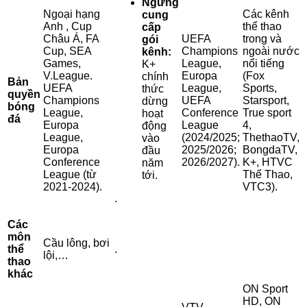
Ngừng
Ngoại hạng
Các kênh
cung
Anh , Cup
thể thao
cấp
Châu Á, FA
UEFA
trong và
gói
Cup, SEA
Champions
ngoài nước
kênh:
Games,
League,
nổi tiếng
K+
V.League.
Europa
(Fox
chính
Bản
UEFA
League,
Sports,
thức
quyền
Champions
UEFA
Starsport,
dừng
bóng
League,
Conference
True sport
hoạt
đá
Europa
League
4,
động
League,
(2024/2025;
ThethaoTV,
vào
Europa
2025/2026;
BongdaTV,
đầu
Conference
2026/2027).
K+, HTVC
năm
League (từ
Thể Thao,
tới.
2021-2024).
VTC3).
.
Các
môn
Cầu lông, bơi
thể
.
lội,…
thao
khác
ON Sport
HD, ON