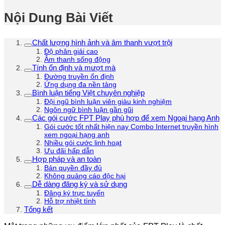
Nội Dung Bài Viết
Chất lượng hình ảnh và âm thanh vượt trội
Độ phân giải cao
Âm thanh sống động
Tính ổn định và mượt mà
Đường truyền ổn định
Ứng dụng đa nền tảng
Bình luận tiếng Việt chuyên nghiệp
Đội ngũ bình luận viên giàu kinh nghiệm
Ngôn ngữ bình luận gần gũi
Các gói cước FPT Play phù hợp để xem Ngoại hạng Anh
Gói cước tốt nhất hiện nay Combo Internet truyền hình
xem ngoại hạng anh
Nhiều gói cước linh hoạt
Ưu đãi hấp dẫn
Hợp pháp và an toàn
Bản quyền đầy đủ
Không quảng cáo độc hại
Dễ dàng đăng ký và sử dụng
Đăng ký trực tuyến
Hỗ trợ nhiệt tình
Tổng kết