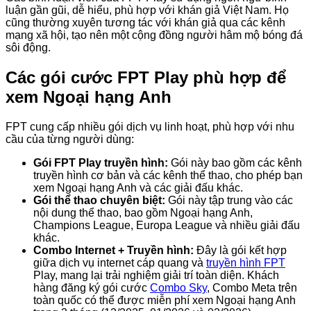
luận gần gũi, dễ hiểu, phù hợp với khán giả Việt Nam. Họ
cũng thường xuyên tương tác với khán giả qua các kênh
mạng xã hội, tạo nên một cộng đồng người hâm mộ bóng đá
sôi động.
Các gói cước FPT Play phù hợp để
xem Ngoại hạng Anh
FPT cung cấp nhiều gói dịch vụ linh hoạt, phù hợp với nhu
cầu của từng người dùng:
Gói FPT Play truyền hình:
Gói này bao gồm các kênh
truyền hình cơ bản và các kênh thể thao, cho phép bạn
xem Ngoại hạng Anh và các giải đấu khác.
Gói thể thao chuyên biệt:
Gói này tập trung vào các
nội dung thể thao, bao gồm Ngoại hạng Anh,
Champions League, Europa League và nhiều giải đấu
khác.
Combo Internet + Truyền hình:
Đây là gói kết hợp
giữa dịch vụ internet cáp quang và
truyền hình FPT
Play, mang lại trải nghiệm giải trí toàn diện. Khách
hàng đăng ký gói cước
Combo Sky
, Combo Meta trên
toàn quốc có thể được miễn phí xem Ngoại hạng Anh