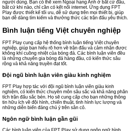
người dùng. Bạn có thể xem Ngoại hạng Anh ở bất cứ đâu,
bất cứ khi nào, chỉ cần có kết nối internet. Ứng dụng FPT
Play được thiết kế tối ưu, dễ sử dụng trên mọi thiết bị, giúp
bạn dễ dàng tìm kiếm và thưởng thức các trận đấu yêu thích.
Bình luận tiếng Việt chuyên nghiệp
FPT Play cung cấp hệ thống bình luận tiếng Việt chuyên
nghiệp, giúp bạn hiểu rõ hơn về trận đấu và cảm nhận được
không khí cuồng nhiệt của bóng đá. Các bình luận viên đều
là những chuyên gia bóng đá hàng đầu, có kiến thức sâu
rộng và khả năng truyền đạt tốt.
Đội ngũ bình luận viên giàu kinh nghiệm
FPT Play hợp tác với đội ngũ bình luận viên giàu kinh
nghiệm, có kiến thức chuyên môn sâu sắc và khả năng phân
tích trận đấu sắc bén. Họ sẽ cung cấp cho bạn những thông
tin hữu ích về đội hình, chiến thuật, tình hình lực lượng và
những diễn biến đáng chú ý trên sân cỏ.
Ngôn ngữ bình luận gần gũi
Các bình luận viên của FPT Play sử dụng ngôn ngữ bình