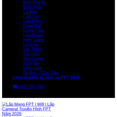
Bình Phước
Bình Định
Cà Mau
Cần Thơ
Lâm Đồng
Đồng Nai
Đồng Tháp
Hậu Giang
Kiên Giang
Long An
Sóc Trăng
Tây Ninh
Tiền Giang
Trà Vinh
Vĩnh Long
Bà Rịa – Vũng Tàu
Liên hệ đăng ký dịch vụ FPT 2026
☎ 0931 523 668
FPT Telecom -Nhà Mạng FPT