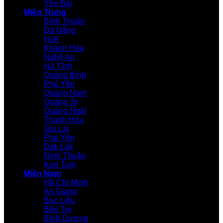
Yên Bái
Miền Trung
Bình Thuận
Đà Nẵng
Huế
Khánh Hòa
Nghệ An
Hà Tĩnh
Quảng Bình
Phú Yên
Quảng Nam
Quảng Trị
Quảng Ngãi
Thanh Hóa
Gia Lai
Phú Yên
Đăk Lăk
Ninh Thuận
Kon Tum
Miền Nam
Hồ Chí Minh
An Giang
Bạc Liêu
Bến Tre
Bình Dương