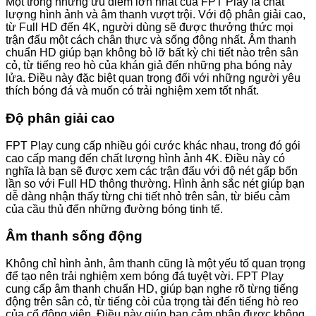
Một trong những ưu điểm lớn nhất của FPT Play là chất
lượng hình ảnh và âm thanh vượt trội. Với độ phân giải cao,
từ Full HD đến 4K, người dùng sẽ được thưởng thức mọi
trận đấu một cách chân thực và sống động nhất. Âm thanh
chuẩn HD giúp bạn không bỏ lỡ bất kỳ chi tiết nào trên sân
cỏ, từ tiếng reo hò của khán giả đến những pha bóng nảy
lửa. Điều này đặc biệt quan trọng đối với những người yêu
thích bóng đá và muốn có trải nghiệm xem tốt nhất.
Độ phân giải cao
FPT Play cung cấp nhiều gói cước khác nhau, trong đó gói
cao cấp mang đến chất lượng hình ảnh 4K. Điều này có
nghĩa là bạn sẽ được xem các trận đấu với độ nét gấp bốn
lần so với Full HD thông thường. Hình ảnh sắc nét giúp bạn
dễ dàng nhận thấy từng chi tiết nhỏ trên sân, từ biểu cảm
của cầu thủ đến những đường bóng tinh tế.
Âm thanh sống động
Không chỉ hình ảnh, âm thanh cũng là một yếu tố quan trọng
để tạo nên trải nghiệm xem bóng đá tuyệt vời. FPT Play
cung cấp âm thanh chuẩn HD, giúp bạn nghe rõ từng tiếng
động trên sân cỏ, từ tiếng còi của trọng tài đến tiếng hò reo
của cổ động viên. Điều này giúp bạn cảm nhận được không