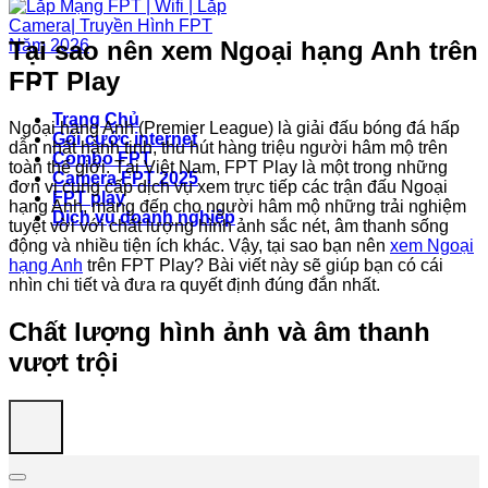
Tại sao nên xem Ngoại hạng Anh trên
FPT Play
Trang Chủ
Ngoại hạng Anh (Premier League) là giải đấu bóng đá hấp
Gói cước internet
dẫn nhất hành tinh, thu hút hàng triệu người hâm mộ trên
Combo FPT
toàn thế giới. Tại Việt Nam, FPT Play là một trong những
Camera FPT 2025
đơn vị cung cấp dịch vụ xem trực tiếp các trận đấu Ngoại
FPT play
hạng Anh, mang đến cho người hâm mộ những trải nghiệm
Dịch vụ doanh nghiệp
tuyệt vời với chất lượng hình ảnh sắc nét, âm thanh sống
động và nhiều tiện ích khác. Vậy, tại sao bạn nên
xem Ngoại
hạng Anh
trên FPT Play? Bài viết này sẽ giúp bạn có cái
nhìn chi tiết và đưa ra quyết định đúng đắn nhất.
Chất lượng hình ảnh và âm thanh
vượt trội