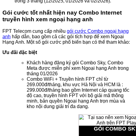
trong 3 tháng (12/2025, 01/2026 và 02/2026).
Gói cước tốt nhất hiện nay Combo Internet
truyền hình xem ngoại hạng anh
FPT Telecom cung cấp nhiều
gói cước Combo ngoại hạng
anh
hấp dẫn, bao gồm cả các gói tích hợp để xem Ngoại
Hạng Anh. Một số gói cước phổ biến bạn có thể tham khảo:
Ưu đãi đặc biệt
Khách hàng đăng ký gói Combo Sky, Combo
Meta được miễn phí xem Ngoại hạng Anh trong
tháng 01/2026
Combo WiFi + Truyền hình FPT chỉ từ
269.000đ/tháng, khu vực Hà Nội và HCM là :
299.000đ/tháng bao gồm Internet cáp quang tốc
độ cao, truyền hình FPT với bộ giải mã thông
minh, bản quyền Ngoại hạng Anh trọn mùa và
kho nội dung giải trí đa dạng.
GÓI COMBO SK