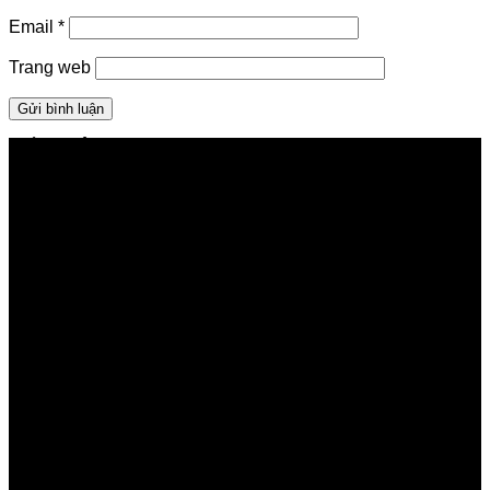
Email
*
Trang web
GIỚI THIỆU FPT TELECOM
Công ty Cổ phần Viễn thông FPT
Tầng 9, Block A, FPT Tower 10 Phạm Văn Bạch, Cầu
Giấy, Hà Nội
Về Chúng Tôi
Giới thiệu FPT
Liên kết Thành viên
Khách hàng Đối tác
Tuyển dụng
Tập đoàn FPT
Điều Khoản, Chính Sách