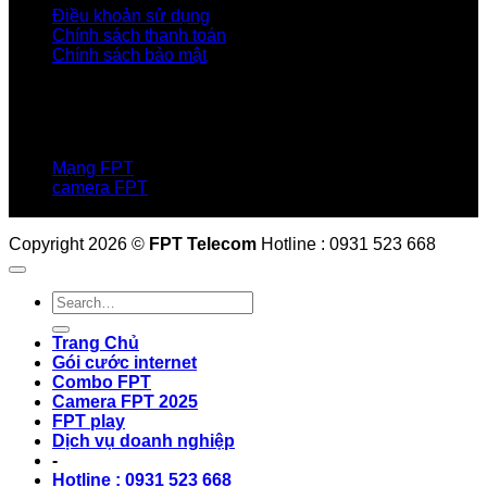
Điều khoản sử dụng
Chính sách thanh toán
Chính sách bảo mật
LIÊN HỆ
Hotline:0931 523 668
Báo hỏng :
1900 6600
Mạng FPT
camera FPT
Email: QuyetPN@fpt.com
Copyright 2026 ©
FPT Telecom
Hotline : 0931 523 668
Trang Chủ
Gói cước internet
Combo FPT
Camera FPT 2025
FPT play
Dịch vụ doanh nghiệp
-
Hotline : 0931 523 668