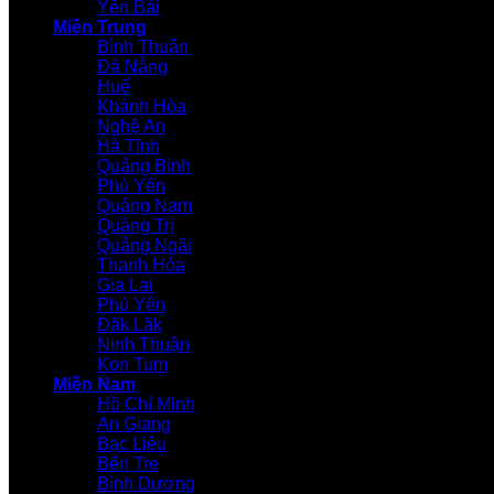
Yên Bái
Miền Trung
Bình Thuận
Đà Nẵng
Huế
Khánh Hòa
Nghệ An
Hà Tĩnh
Quảng Bình
Phú Yên
Quảng Nam
Quảng Trị
Quảng Ngãi
Thanh Hóa
Gia Lai
Phú Yên
Đăk Lăk
Ninh Thuận
Kon Tum
Miền Nam
Hồ Chí Minh
An Giang
Bạc Liêu
Bến Tre
Bình Dương