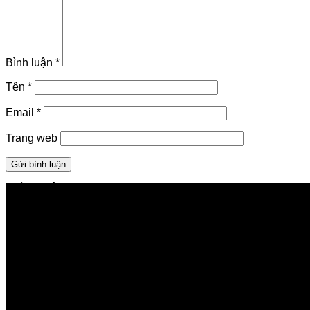
Bình luận
*
Tên
*
Email
*
Trang web
GIỚI THIỆU FPT TELECOM
Công ty Cổ phần Viễn thông FPT
Tầng 9, Block A, FPT Tower 10 Phạm Văn Bạch, Cầu Gi
Về Chúng Tôi
Giới thiệu FPT