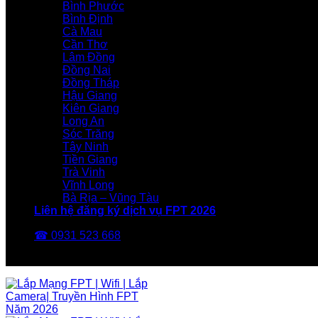
Bình Phước
Bình Định
Cà Mau
Cần Thơ
Lâm Đồng
Đồng Nai
Đồng Tháp
Hậu Giang
Kiên Giang
Long An
Sóc Trăng
Tây Ninh
Tiền Giang
Trà Vinh
Vĩnh Long
Bà Rịa – Vũng Tàu
Liên hệ đăng ký dịch vụ FPT 2026
☎ 0931 523 668
FPT Telecom -Nhà Mạng FPT