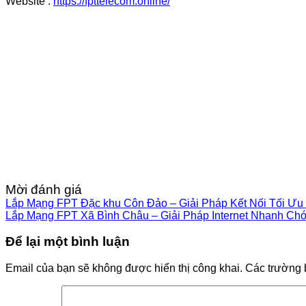
Website :
https://fpttelecom.online/
Mời đánh giá
Lắp Mạng FPT Đặc khu Côn Đảo – Giải Pháp Kết Nối Tối Ưu 
Lắp Mạng FPT Xã Bình Châu – Giải Pháp Internet Nhanh Chó
Để lại một bình luận
Email của bạn sẽ không được hiển thị công khai.
Các trường 