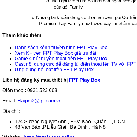
o
Nếu gói Premium có thời hạn ngắn hơn gói 
của gói Family.
ü
Những tài khoản đang có thời hạn xem gói Cơ Bả
Premium hay Family như trước đây thì phải mua g
Tham khảo thêm
Danh sách kênh truyền hình FPT Play Box
Xem K+ trên FPT Play Box giá ưu đãi
Game 4 nút huyền thoại trên FPT Play Box
Cast nội dung cực dễ dàng từ điện thoại lên TV với FP
Ứng dụng nổi bật trên FPT Play Box
Liên hệ đăng ký mua thiết bị
FPT Play Box
Điên thoại: 0931 523 668
Email:
Haipm2@fpt.com.vn
Địa chỉ :
124 Sương Nguyệt Ánh , P.Đa Kao , Quận 1 , HCM
48 Vạn Bảo ,P.Liễu Giai , Ba Đình , Hà Nội