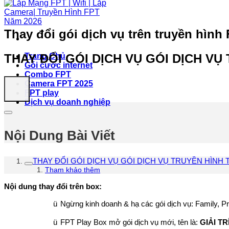
Thay đổi gói dịch vụ trên truyền hình
THAY ĐỔI GÓI DỊCH VỤ GÓI DỊCH VỤ
Trang Chủ
Gói cước internet
Combo FPT
Camera FPT 2025
FPT play
Dịch vụ doanh nghiệp
Nội Dung Bài Viết
THAY ĐỔI GÓI DỊCH VỤ GÓI DỊCH VỤ TRUYỀN HÌNH 
Tham khảo thêm
Nội dung thay đổi trên box:
ü
Ngừng kinh doanh & hạ các gói dịch vụ: Family, 
ü
FPT Play Box mở gói dịch vụ mới, tên là:
GIẢI TR