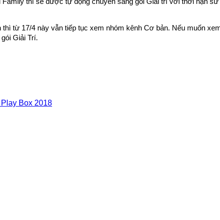
Family thì sẽ được tự động chuyển sang gói Giải trí với thời hạn sử
n thì từ 17/4 này vẫn tiếp tục xem nhóm kênh Cơ bản. Nếu muốn xe
ói Giải Trí.
T Play Box 2018