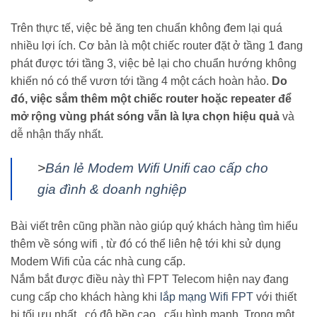
Trên thực tế, việc bẻ ăng ten chuẩn không đem lại quá
nhiều lợi ích. Cơ bản là một chiếc router đặt ở tầng 1 đang
phát được tới tầng 3, việc bẻ lại cho chuẩn hướng không
khiến nó có thể vươn tới tầng 4 một cách hoàn hảo.
Do
đó, việc sắm thêm một chiếc router hoặc repeater để
mở rộng vùng phát sóng vẫn là lựa chọn hiệu quả
và
dễ nhận thấy nhất.
>
Bán lẻ Modem Wifi Unifi cao cấp cho
gia đình & doanh nghiệp
Bài viết trên cũng phần nào giúp quý khách hàng tìm hiểu
thêm về sóng wifi , từ đó có thể liên hệ tới khi sử dụng
Modem Wifi của các nhà cung cấp.
Nắm bắt được điều này thì FPT Telecom hiện nay đang
cung cấp cho khách hàng khi
lắp mạng Wifi FPT
với thiết
bị tối ưu nhất , có độ bền cao , cấu hình mạnh. Trong một