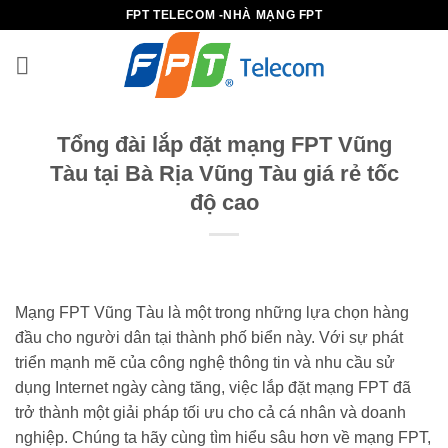
B
FPT TELECOM -NHÀ MẠNG FPT
ỏ
q
u
a
n
Tổng đài lắp đặt mạng FPT Vũng
ộ
Tàu tại Bà Rịa Vũng Tàu giá rẻ tốc
i
độ cao
d
u
n
g
Mạng FPT Vũng Tàu là một trong những lựa chọn hàng
đầu cho người dân tại thành phố biển này. Với sự phát
triển mạnh mẽ của công nghệ thông tin và nhu cầu sử
dụng Internet ngày càng tăng, việc lắp đặt mạng FPT đã
trở thành một giải pháp tối ưu cho cả cá nhân và doanh
nghiệp. Chúng ta hãy cùng tìm hiểu sâu hơn về mạng FPT,