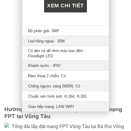
XEM CHI TIẾT
Độ phân giải: 3MP
Led hồng ngoại : 30M
Có đèn rọi để nhìn màu ban đêm :
Floodlight LED
Khánh nước : IP67
Đàm thoại 2 chiều: Có
Chống ngược sáng (WDR): Có
Chuẩn nén hình ảnh: H.264, H.265
Giao tiếp mạng: LAN/ WIFI
Hướng dẫn các bước đăng ký lắp đặt mạng
FPT tại Vũng Tàu